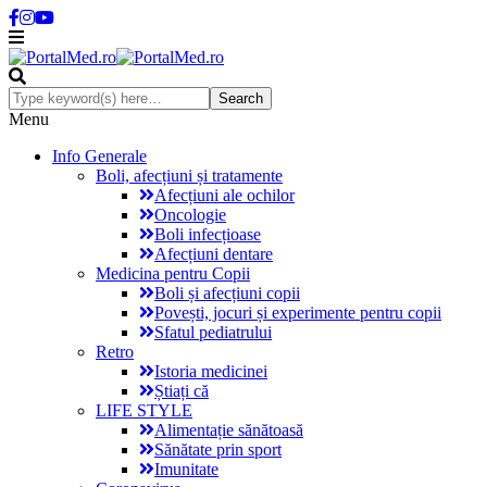
Menu
Info Generale
Boli, afecțiuni și tratamente
Afecțiuni ale ochilor
Oncologie
Boli infecțioase
Afecțiuni dentare
Medicina pentru Copii
Boli și afecțiuni copii
Povești, jocuri și experimente pentru copii
Sfatul pediatrului
Retro
Istoria medicinei
Știați că
LIFE STYLE
Alimentație sănătoasă
Sănătate prin sport
Imunitate