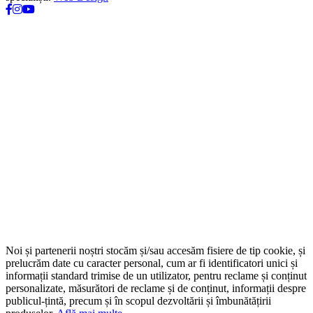
Noi și partenerii noștri stocăm și/sau accesăm fisiere de tip cookie, și
prelucrăm date cu caracter personal, cum ar fi identificatori unici și
informații standard trimise de un utilizator, pentru reclame și conținut
personalizate, măsurători de reclame și de conținut, informații despre
publicul-țintă, precum și în scopul dezvoltării și îmbunătățirii