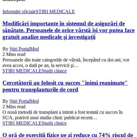
Informări oficiale
ŞTIRI MEDICALE
Modificări importante în sistemul de asigurări de
sănătate. Persoanele de orice vârstă își vor putea face
gratuit analize medicale şi investigaţii
By
Știri PortalMed
2 Mins read
Persoanele din toate categoriile de vârstă, începând cu doi ani, vor
avea acces, o dată pe an, la servicii şi…
ŞTIRI MEDICALE
Studii clinice
Cercetătorii au folosit cu succes "inimi reanimate"
pentru transplanturile de cord
By
Știri PortalMed
2 Mins read
O nouă metodă de transplant a inimii a fost testată cu succes în
SUA, potrivit unui studiu clinic publicat recent…
ŞTIRI MEDICALE
Studii clinice
O oră de exerciții fizice pe zi reduce cu 74% riscul de