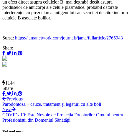
un efect direct asupra celulelor B, mai degrabă decât asupra
produselor de anticorpi ale celule plasmatice, probabil datorate
interferenței cu prezentarea antigenului sau secreției de citokine prin
celulele B asociate bolilor.
Sursa:
https://jamanetwork.com/journals/jama/fullarticle/2765943
Share
1144
Share
Previous
Parodontoza – cauze, tratament și legături cu alte boli
Next
COVID- 19: Este Nevoie de Protecția Drepturilor Omului pentru
Profesioniștii din Domeniul Sănătății
Related posts