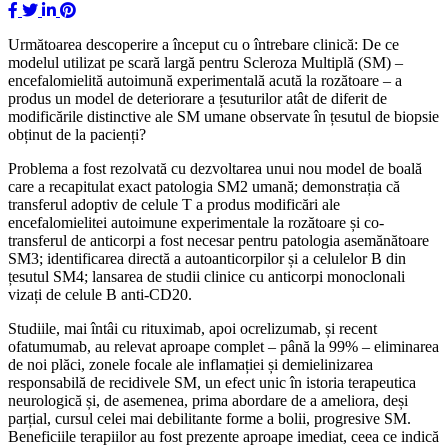
Următoarea descoperire a început cu o întrebare clinică: De ce
modelul utilizat pe scară largă pentru Scleroza Multiplă (SM) –
encefalomielită autoimună experimentală acută la rozătoare – a
produs un model de deteriorare a țesuturilor atât de diferit de
modificările distinctive ale SM umane observate în țesutul de biopsie
obținut de la pacienți?
Problema a fost rezolvată cu dezvoltarea unui nou model de boală
care a recapitulat exact patologia SM2 umană; demonstrația că
transferul adoptiv de celule T a produs modificări ale
encefalomielitei autoimune experimentale la rozătoare și co-
transferul de anticorpi a fost necesar pentru patologia asemănătoare
SM3; identificarea directă a autoanticorpilor și a celulelor B din
țesutul SM4; lansarea de studii clinice cu anticorpi monoclonali
vizați de celule B anti-CD20.
Studiile, mai întâi cu rituximab, apoi ocrelizumab, și recent
ofatumumab, au relevat aproape complet – până la 99% – eliminarea
de noi plăci, zonele focale ale inflamației și demielinizarea
responsabilă de recidivele SM, un efect unic în istoria terapeutica
neurologică și, de asemenea, prima abordare de a ameliora, deși
parțial, cursul celei mai debilitante forme a bolii, progresive SM.
Beneficiile terapiilor au fost prezente aproape imediat, ceea ce indică