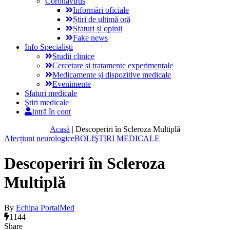
Coronavirus
Informări oficiale
Știri de ultimă oră
Sfaturi și opinii
Fake news
Info Specialişti
Studii clinice
Cercetare și tratamente experimentale
Medicamente și dispozitive medicale
Evenimente
Sfaturi medicale
Ştiri medicale
Intră în cont
Acasă
|
Descoperiri în Scleroza Multiplă
Afecțiuni neurologice
BOLI
ŞTIRI MEDICALE
Descoperiri în Scleroza
Multiplă
By
Echipa PortalMed
1144
Share