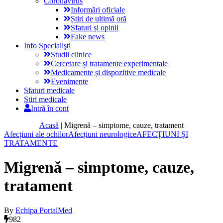
Coronavirus
Informări oficiale
Știri de ultimă oră
Sfaturi și opinii
Fake news
Info Specialişti
Studii clinice
Cercetare și tratamente experimentale
Medicamente și dispozitive medicale
Evenimente
Sfaturi medicale
Ştiri medicale
Intră în cont
Acasă
|
Migrenă – simptome, cauze, tratament
Afecțiuni ale ochilor
Afecțiuni neurologice
AFECȚIUNI ȘI
TRATAMENTE
Migrenă – simptome, cauze,
tratament
By
Echipa PortalMed
982