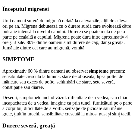
Începutul migrenei
Unii oameni suferă de migrenă o dată la câteva zile, alții de câteva
ori pe an. Migrena debutează cu o durere surdă care evoluează către
pulsație intensă la nivelul capului. Durerea se poate muta de pe o
parte pe cealaltă a capului. Migrena poate dura între aproximativ 4
ore și 3 zile. 80% dintre oameni simt durere de cap, dar și greață.
Jumătate dintre cei care au migrenă, vomită.
SIMPTOME
Aproximativ 60 % dintre oameni au observat
simptome
precum:
sensibilitate crescută la lumină, stare de oboseală, lipsa poftei de
mâncare sau exces de pofte, schimbări de stare, sete severă,
constipație sau diaree.
Deseori, simptomele includ văzul: dificultate de a vedea, sau chiar
incapacitatea de a vedea, imagine ca prin tunel, furnicături pe o parte
a corpului, dificultate de a vorbi, senzație de picioare sau mâine
grele, țiuit în urechi, sensibilitate crescută la miros, gust și simț tactil.
Durere severă, greață