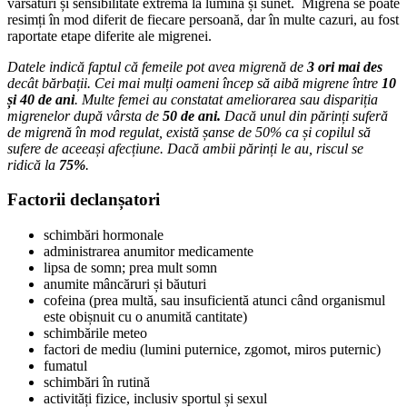
vărsături și sensibilitate extremă la lumină și sunet. Migrena se poate
resimți în mod diferit de fiecare persoană, dar în multe cazuri, au fost
raportate etape diferite ale migrenei.
Datele indică faptul că femeile pot avea migrenă de
3 ori mai des
decât bărbații. Cei mai mulți oameni încep să aibă migrene între
10
și 40 de ani
. Multe femei au constatat ameliorarea sau dispariția
migrenelor după vârsta de
50 de ani.
Dacă unul din părinți suferă
de migrenă în mod regulat, există șanse de 50% ca și copilul să
sufere de aceeași afecțiune. Dacă ambii părinți le au, riscul se
ridică la
75%
.
Factorii declanșatori
schimbări hormonale
administrarea anumitor medicamente
lipsa de somn; prea mult somn
anumite mâncăruri și băuturi
cofeina (prea multă, sau insuficientă atunci când organismul
este obișnuit cu o anumită cantitate)
schimbările meteo
factori de mediu (lumini puternice, zgomot, miros puternic)
fumatul
schimbări în rutină
activități fizice, inclusiv sportul și sexul