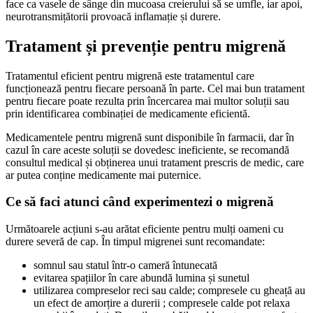
face ca vasele de sânge din mucoasa creierului să se umfle, iar apoi,
neurotransmițătorii provoacă inflamație și durere.
Tratament și prevenție pentru migrenă
Tratamentul eficient pentru migrenă este tratamentul care
funcționează pentru fiecare persoană în parte. Cel mai bun tratament
pentru fiecare poate rezulta prin încercarea mai multor soluții sau
prin identificarea combinației de medicamente eficientă.
Medicamentele pentru migrenă sunt disponibile în farmacii, dar în
cazul în care aceste soluții se dovedesc ineficiente, se recomandă
consultul medical și obținerea unui tratament prescris de medic, care
ar putea conține medicamente mai puternice.
Ce să faci atunci când experimentezi o migrenă
Următoarele acțiuni s-au arătat eficiente pentru mulți oameni cu
durere severă de cap. În timpul migrenei sunt recomandate:
somnul sau statul într-o cameră întunecată
evitarea spațiilor în care abundă lumina și sunetul
utilizarea compreselor reci sau calde; compresele cu gheață au
un efect de amorțire a durerii ; compresele calde pot relaxa