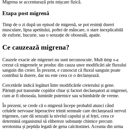
Migrena se accentuează prin mișcare fizică.
Etapa post migrenă
Timp de o zi după un episod de migrenă, se pot resimți dureri
musculare, lipsa apetitului, poftei de mâncare, o stare inexplicabilă
de euforie, bucurie, sau o senzație de oboseală, apatie.
Ce cauzează migrena?
Cauzele exacte ale migrenei nu sunt necunoscute. Mult timp s-a
crezut că migrenele se produc din cauza unor modificări ale fluxului
sanguin din creier. În prezent, e cunoscut că fluxul sanguin poate
contribui la durere, dar nu este ceea ce o declanșează.
Cercetările indică legături între modificările creierului și gene.
Părinții pot transmite copiilor chiar și factori declanșatori ai migrenei,
cum ar fi oboseala, luminile puternice sau schimbările de vreme.
În prezent, se crede că o migrenă începe probabil atunci când
celulele nervoase hiperactive trimit semnale care declanșează nervul
trigemen, care dă senzații la nivelul capului și al feței, ceea ce
determină organismul să elibereze substanțe chimice precum
serotonina și peptida legată de gena calcitoninei. Aceasta din urma