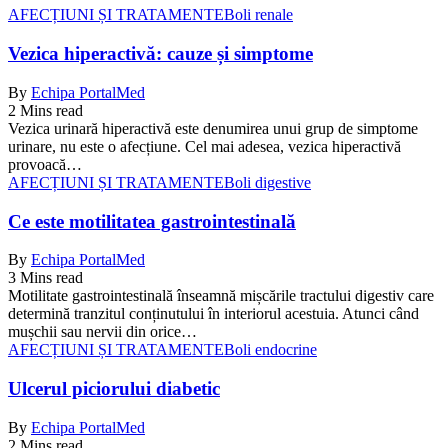
AFECȚIUNI ȘI TRATAMENTE
Boli renale
Vezica hiperactivă: cauze și simptome
By
Echipa PortalMed
2 Mins read
Vezica urinară hiperactivă este denumirea unui grup de simptome
urinare, nu este o afecțiune. Cel mai adesea, vezica hiperactivă
provoacă…
AFECȚIUNI ȘI TRATAMENTE
Boli digestive
Ce este motilitatea gastrointestinală
By
Echipa PortalMed
3 Mins read
Motilitate gastrointestinală înseamnă mișcările tractului digestiv care
determină tranzitul conținutului în interiorul acestuia. Atunci când
mușchii sau nervii din orice…
AFECȚIUNI ȘI TRATAMENTE
Boli endocrine
Ulcerul piciorului diabetic
By
Echipa PortalMed
2 Mins read