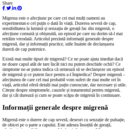
Share
Migrena este o afecțiune pe care cei mai mulți oameni au
experimentat-o cel puțin o dată în viață. Durerea severă de cap,
sensibilitatea la lumină și senzația de greață fac din migrenă, o
afecțiune comună și obișnuită, un episod pe care nu dorim să-l mai
retrăim vreodată. Articolul prezintă informații generale despre
migrenă, dar și informații practice, utile înainte de declanșarea
durerii de cap puternice.
Există mai multe tipuri de migrenă? Ce ne poate ajuta imediat dacă
ne doare capul atât de tare încât nici nu putem deschide ochii? Ce
simptome ne-ar putea indica că urmează să se declanșeze un episod
de migrenă și ce putem face pentru a-l împiedica? Despre migrenă –
afecțiunea de care cel mai probabil vom suferi de mai multe ori în
viață, articolul oferă detalii mai puțin cunoscute, dar necesare și utile.
Citește despre simptomele, cauzele și tratamentul pentru migrenă,
dar și cât durează și cum se poate scăpa de migrenă în continuare.
Informații generale despre migrenă
Migrenă este o durere de cap severă, deseori cu senzație de pulsație,
de obicei pe o parte a capului. Este adesea însoțită de greață,