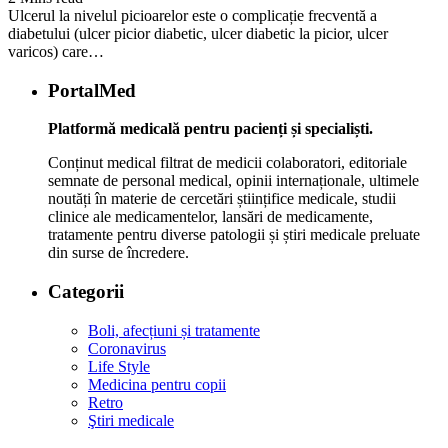
Ulcerul la nivelul picioarelor este o complicație frecventă a
diabetului (ulcer picior diabetic, ulcer diabetic la picior, ulcer
varicos) care…
PortalMed
Platformă medicală pentru pacienți și specialiști.
Conținut medical filtrat de medicii colaboratori, editoriale
semnate de personal medical, opinii internaționale, ultimele
noutăți în materie de cercetări științifice medicale, studii
clinice ale medicamentelor, lansări de medicamente,
tratamente pentru diverse patologii și știri medicale preluate
din surse de încredere.
Categorii
Boli, afecțiuni și tratamente
Coronavirus
Life Style
Medicina pentru copii
Retro
Ştiri medicale