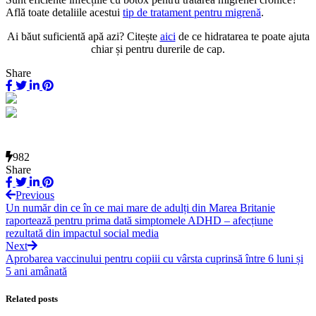
Află toate detaliile acestui
tip de tratament pentru migrenă
.
Ai băut suficientă apă azi? Citește
aici
de ce hidratarea te poate ajuta
chiar și pentru durerile de cap.
Share
982
Share
Previous
Un număr din ce în ce mai mare de adulți din Marea Britanie
raportează pentru prima dată simptomele ADHD – afecțiune
rezultată din impactul social media
Next
Aprobarea vaccinului pentru copiii cu vârsta cuprinsă între 6 luni și
5 ani amânată
Related posts