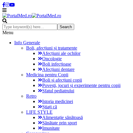
Menu
Info Generale
Boli, afecțiuni și tratamente
Afecțiuni ale ochilor
Oncologie
Boli infecțioase
Afecțiuni dentare
Medicina pentru Copii
Boli și afecțiuni copii
Povești, jocuri și experimente pentru copii
Sfatul pediatrului
Retro
Istoria medicinei
Știați că
LIFE STYLE
Alimentație sănătoasă
Sănătate prin sport
Imunitate