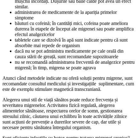
mușchii încordați. Dușurile sau băile calde pot avea un efect
similar.
administrarea de medicamente de la apariția primelor
simptome
băuturi cu cofeină; în cantități mici, cofeina poate ameliora
durerea în etapele de început ale migrenei sau poate amplifica
efectul analgezicelor
tabletele care se dizolvă în apă sunt indicate pentru că sunt
absorbite mai repede de organism
dacă nu se pot administra medicamente pe cale orală din
cauza stării de greață, sunt recomandate supozitoarele
nu se recomandă administrarea frecventă de analgezice pentru
migrenă; în timp, migrena se poate agrava
Atunci când metodele indicate nu oferă soluții pentru migrene, sunt
recomandate consultul medicului și investigațiile suplimentare, cum
este de exemplu stimulare magnetică transcraniană.
Alegerea unui stil de viață sănătos poate reduce frecvența și
severitatea migrenelor. Activitatea fizică regulată, alegerea
alimentelor sănătoase, respectarea orelor de somn, gestionarea
stresului zilnic, căutarea unui echilibru în toate activitățile zilnice
sunt acțiuni de prevenție a durerilor severe de cap, dar utile și
necesare pentru sănătatea întregului organism.
Sunt eficiente infecțiile cu botox pentru tratarea migrenei cronice?