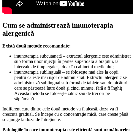
Cum se administreaz
ă
imunoterapia
alergenic
ă
Există două metode recomandate:
imunoterapia subcutanată – extractul alergenic este administrat
sub forma unor injecții în partea superioară a brațului, la
intervale de timp egale și doar în cabinetul medicului;
imunoterapia sublinguală – se folosește mai ales la copii,
pentru că este mai ușor de administrat. Extractul alergenic se
administrează sublingual sub formă de tablete sau de picături
care se păstrează între două și cinci minute, fără a fi înghiț
Această metodă se folosește zilnic sau de trei ori pe
săptămână.
Indiferent care dintre cele două metode va fi aleasă, doza va fi
crescută gradual. Se începe cu o concentrație mică, care crește până
se ajunge la doza de întreținere.
Patologiile în care imunoterapia este eficientă sunt următoarele: