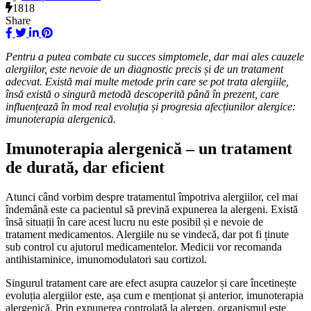
1818
Share
Pentru a putea combate cu succes simptomele, dar mai ales cauzele
alergiilor, este nevoie de un diagnostic precis
ș
i de un tratament
adecvat. Exist
ă
mai multe metode prin care se pot trata alergiile,
î
ns
ă
exist
ă
o singur
ă
metod
ă
descoperit
ă
p
â
n
ă
î
n prezent, care
influen
ț
eaz
ă
î
n mod real evolu
ț
ia
ș
i progresia afec
ț
iunilor alergice:
imunoterapia alergenic
ă
.
Imunoterapia alergenic
ă
–
un tratament
de durat
ă
, dar eficient
Atunci când vorbim despre tratamentul împotriva alergiilor, cel mai
îndemână este ca pacientul să prevină expunerea la alergeni. Există
însă situații în care acest lucru nu este posibil și e nevoie de
tratament medicamentos. Alergiile nu se vindecă, dar pot fi ținute
sub control cu ajutorul medicamentelor. Medicii vor recomanda
antihistaminice, imunomodulatori sau cortizol.
Singurul tratament care are efect asupra cauzelor și care încetinește
evoluția alergiilor este, așa cum e menționat și anterior, imunoterapia
alergenică. Prin expunerea controlată la alergen, organismul este