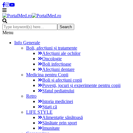
Menu
Info Generale
Boli, afecțiuni și tratamente
Afecțiuni ale ochilor
Oncologie
Boli infecțioase
Afecțiuni dentare
Medicina pentru Copii
Boli și afecțiuni copii
Povești, jocuri și experimente pentru copii
Sfatul pediatrului
Retro
Istoria medicinei
Știați că
LIFE STYLE
Alimentație sănătoasă
Sănătate prin sport
Imunitate