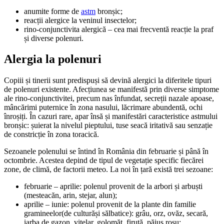
anumite forme de
astm
bronșic;
reacții alergice la veninul insectelor;
rino-conjunctivita alergică – cea mai frecventă reacție la praf
și diverse polenuri.
Alergia la polenuri
Copiii și tinerii sunt predispuși să devină alergici la diferitele tipuri
de polenuri existente. Afecțiunea se manifestă prin diverse simptome
ale rino-conjunctivitei, precum nas înfundat, secreții nazale apoase,
mâncărimi puternice în zona nasului, lăcrimare abundentă, ochi
înroșiți. În cazuri rare, apar însă și manifestări caracteristice astmului
bronșic: șuierat la nivelul pieptului, tuse seacă iritativă sau senzație
de constricție în zona toracică.
Sezoanele polenului se întind în România din februarie și până în
octombrie. Acestea depind de tipul de vegetație specific fiecărei
zone, de climă, de factorii meteo. La noi în țară există trei sezoane:
februarie – aprilie: polenul provenit de la arbori și arbuști
(mesteacăn, arin, stejar, alun);
aprilie – iunie: polenul provenit de la plante din familie
gramineelor(de culturăși sălbatice): grâu, orz, ovăz, secară,
iarba de gazon, vițelar, golomăț, firuță, păiuș roșu;