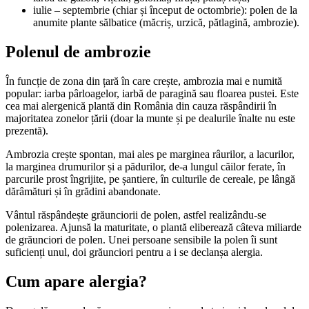
iulie – septembrie (chiar și început de octombrie): polen de la
anumite plante sălbatice (măcriș, urzică, pătlagină, ambrozie).
Polenul de ambrozie
În funcție de zona din țară în care crește, ambrozia mai e numită
popular: iarba pârloagelor, iarbă de paragină sau floarea pustei. Este
cea mai alergenică plantă din România din cauza răspândirii în
majoritatea zonelor țării (doar la munte și pe dealurile înalte nu este
prezentă).
Ambrozia crește spontan, mai ales pe marginea râurilor, a lacurilor,
la marginea drumurilor și a pădurilor, de-a lungul căilor ferate, în
parcurile prost îngrijite, pe șantiere, în culturile de cereale, pe lângă
dărâmături și în grădini abandonate.
Vântul răspândește grăunciorii de polen, astfel realizându-se
polenizarea. Ajunsă la maturitate, o plantă eliberează câteva miliarde
de grăunciori de polen. Unei persoane sensibile la polen îi sunt
suficienți unul, doi grăunciori pentru a i se declanșa alergia.
Cum apare alergia?