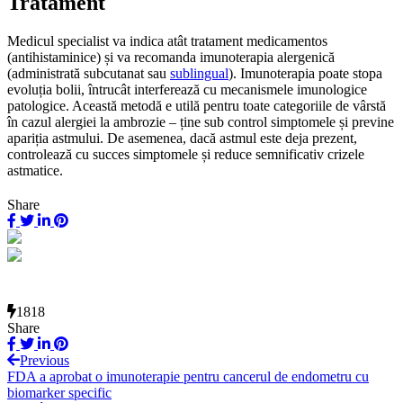
Tratament
Medicul specialist va indica atât tratament medicamentos
(antihistaminice) și va recomanda imunoterapia alergenică
(administrată subcutanat sau
sublingual
). Imunoterapia poate stopa
evoluția bolii, întrucât interferează cu mecanismele imunologice
patologice. Această metodă e utilă pentru toate categoriile de vârstă
în cazul alergiei la ambrozie – ține sub control simptomele și previne
apariția astmului. De asemenea, dacă astmul este deja prezent,
controlează cu succes simptomele și reduce semnificativ crizele
astmatice.
Share
1818
Share
Previous
FDA a aprobat o imunoterapie pentru cancerul de endometru cu
biomarker specific