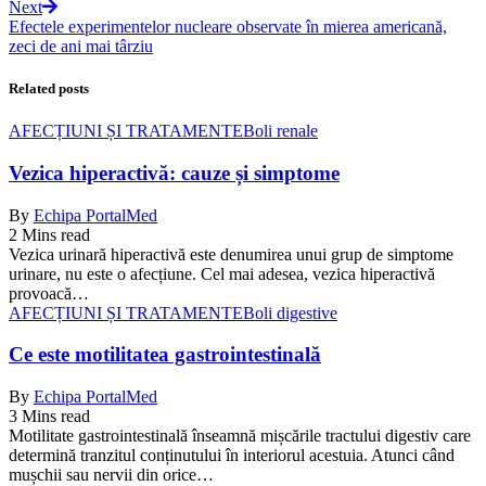
Next
Efectele experimentelor nucleare observate în mierea americană,
zeci de ani mai târziu
Related posts
AFECȚIUNI ȘI TRATAMENTE
Boli renale
Vezica hiperactivă: cauze și simptome
By
Echipa PortalMed
2 Mins read
Vezica urinară hiperactivă este denumirea unui grup de simptome
urinare, nu este o afecțiune. Cel mai adesea, vezica hiperactivă
provoacă…
AFECȚIUNI ȘI TRATAMENTE
Boli digestive
Ce este motilitatea gastrointestinală
By
Echipa PortalMed
3 Mins read
Motilitate gastrointestinală înseamnă mișcările tractului digestiv care
determină tranzitul conținutului în interiorul acestuia. Atunci când
mușchii sau nervii din orice…