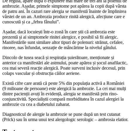
De regulă, apare după o expunere mai mare de trei ani la polenul de
ambrozie. Așadar, primele simptome pot apărea la copii după vârsta
de patru ani. În cazuri rare alergia se manifestă înainte de împlinirea
vârstei de un an. Ambrozia produce rinită alergică, afecțiune care e
cunoscută și ca „febra fânului”.
Așadar, dacă locuiești într-o zonă în care știi că ambrozia este
prezentă și ai simptomele rinitei alergice, e posibil să fii alergic.
Manifestările sunt similare altor tipuri de polenuri: strănut, cefalee,
rinoree, nas înfundat, senzație de mâncărime la nivelul gâtului.
Dincolo de tusea seacă și respirația șuierătoare, menționate și
anterior ca manifestări ale astmului, poate apărea și șocul anafilactic,
cea mai severă reacție alergică. Poate surveni inclusiv decesul, prin
colaps vascular și obstrucția căilor aeriene.
Există cifre care arată că peste 5% din populația activă a României
(9 milioane de persoane) este alergică la ambrozie. La cei mai mulți
dintre pacienții avuți în evidență, alergia se manifestă prin rino-
conjunctivită. Specialiștii compară morbiditatea în cazul alergiei la
ambrozie cu cea a diabetului zaharat.
Diagnosticul de alergie la ambrozie se pune după un test cutanat
(Prick) sau în urma unui test alergologic serologic – ambrosia elatior.