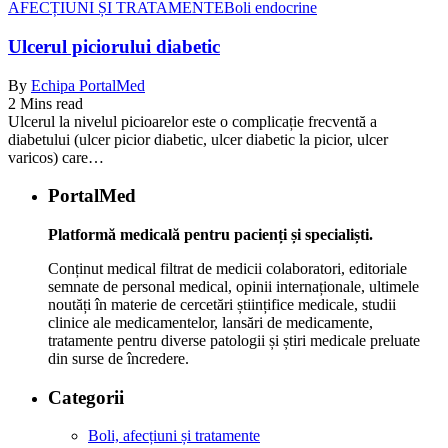
AFECȚIUNI ȘI TRATAMENTE
Boli endocrine
Ulcerul piciorului diabetic
By
Echipa PortalMed
2 Mins read
Ulcerul la nivelul picioarelor este o complicație frecventă a
diabetului (ulcer picior diabetic, ulcer diabetic la picior, ulcer
varicos) care…
PortalMed
Platformă medicală pentru pacienți și specialiști.
Conținut medical filtrat de medicii colaboratori, editoriale
semnate de personal medical, opinii internaționale, ultimele
noutăți în materie de cercetări științifice medicale, studii
clinice ale medicamentelor, lansări de medicamente,
tratamente pentru diverse patologii și știri medicale preluate
din surse de încredere.
Categorii
Boli, afecțiuni și tratamente