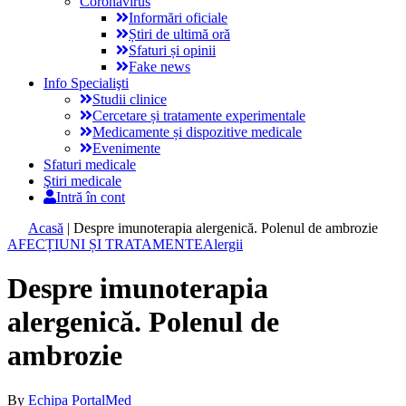
Coronavirus
Informări oficiale
Știri de ultimă oră
Sfaturi și opinii
Fake news
Info Specialişti
Studii clinice
Cercetare și tratamente experimentale
Medicamente și dispozitive medicale
Evenimente
Sfaturi medicale
Ştiri medicale
Intră în cont
Acasă
|
Despre imunoterapia alergenică. Polenul de ambrozie
AFECȚIUNI ȘI TRATAMENTE
Alergii
Despre imunoterapia
alergenică. Polenul de
ambrozie
By
Echipa PortalMed