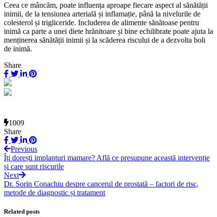
Ceea ce mâncăm, poate influența aproape fiecare aspect al sănătății
inimii, de la tensiunea arterială și inflamație, până la nivelurile de
colesterol și trigliceride. Includerea de alimente sănătoase pentru
inimă ca parte a unei diete hrănitoare și bine echilibrate poate ajuta la
menținerea sănătății inimii și la scăderea riscului de a dezvolta boli
de inimă.
Share
1009
Share
Previous
Îți dorești implanturi mamare? Află ce presupune această intervenție
și care sunt riscurile
Next
Dr. Sorin Conachiu despre cancerul de prostată – factori de risc,
metode de diagnostic și tratament
Related posts