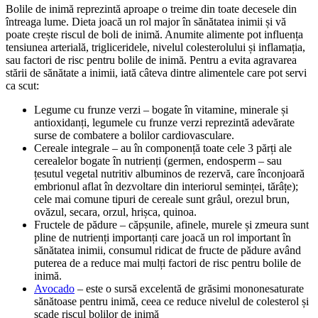
Bolile de inimă reprezintă aproape o treime din toate decesele din
întreaga lume. Dieta joacă un rol major în sănătatea inimii și vă
poate crește riscul de boli de inimă. Anumite alimente pot influența
tensiunea arterială, trigliceridele, nivelul colesterolului și inflamația,
sau factori de risc pentru bolile de inimă. Pentru a evita agravarea
stării de sănătate a inimii, iată câteva dintre alimentele care pot servi
ca scut:
Legume cu frunze verzi – bogate în vitamine, minerale și
antioxidanți, legumele cu frunze verzi reprezintă adevărate
surse de combatere a bolilor cardiovasculare.
Cereale integrale – au în componență toate cele 3 părți ale
cerealelor bogate în nutrienți (germen, endosperm – sau
țesutul vegetal nutritiv albuminos de rezervă, care înconjoară
embrionul aflat în dezvoltare din interiorul seminței, tărâțe);
cele mai comune tipuri de cereale sunt grâul, orezul brun,
ovăzul, secara, orzul, hrișca, quinoa.
Fructele de pădure – căpșunile, afinele, murele și zmeura sunt
pline de nutrienți importanți care joacă un rol important în
sănătatea inimii, consumul ridicat de fructe de pădure având
puterea de a reduce mai mulți factori de risc pentru bolile de
inimă.
Avocado
– este o sursă excelentă de grăsimi mononesaturate
sănătoase pentru inimă, ceea ce reduce nivelul de colesterol și
scade riscul bolilor de inimă