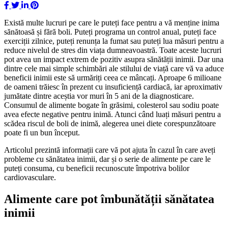
Există multe lucruri pe care le puteți face pentru a vă menține inima
sănătoasă și fără boli. Puteți programa un control anual, puteți face
exerciții zilnice, puteți renunța la fumat sau puteți lua măsuri pentru a
reduce nivelul de stres din viața dumneavoastră. Toate aceste lucruri
pot avea un impact extrem de pozitiv asupra sănătății inimii. Dar una
dintre cele mai simple schimbări ale stilului de viață care vă va aduce
beneficii inimii este să urmăriți ceea ce mâncați. Aproape 6 milioane
de oameni trăiesc în prezent cu insuficiență cardiacă, iar aproximativ
jumătate dintre aceștia vor muri în 5 ani de la diagnosticare.
Consumul de alimente bogate în grăsimi, colesterol sau sodiu poate
avea efecte negative pentru inimă. Atunci când luați măsuri pentru a
scădea riscul de boli de inimă, alegerea unei diete corespunzătoare
poate fi un bun început.
Articolul prezintă informații care vă pot ajuta în cazul în care aveți
probleme cu sănătatea inimii, dar și o serie de alimente pe care le
puteți consuma, cu beneficii recunoscute împotriva bolilor
cardiovasculare.
Alimente care pot îmbunătății sănătatea
inimii