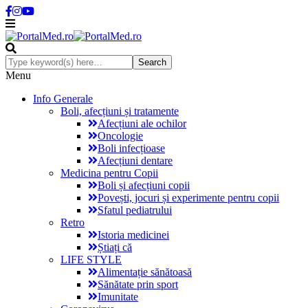
Menu
Info Generale
Boli, afecțiuni și tratamente
Afecțiuni ale ochilor
Oncologie
Boli infecțioase
Afecțiuni dentare
Medicina pentru Copii
Boli și afecțiuni copii
Povești, jocuri și experimente pentru copii
Sfatul pediatrului
Retro
Istoria medicinei
Știați că
LIFE STYLE
Alimentație sănătoasă
Sănătate prin sport
Imunitate