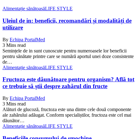
Alimentație sănătoasă
LIFE STYLE
Uleiul de in: beneficii, recomandări și modalități de
utilizare
By
Echipa PortalMed
3 Mins read
Semințele de in sunt cunoscute pentru numeroasele lor beneficii
pentru sănătate printre care se numără aportul unei doze consistente
de…
Alimentație sănătoasă
LIFE STYLE
Fructoza este dăunătoare pentru organism? Află tot
ce trebuie să știi despre zahărul din fructe
By
Echipa PortalMed
3 Mins read
Alături de glucoză, fructoza este una dintre cele două componente
ale zahărului adăugat. Conform specialiștilor, fructoza este cel mai
dăunător…
Alimentație sănătoasă
LIFE STYLE
Beneficiile consumului de smochine