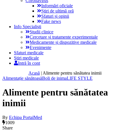
Coronavirus
Informări oficiale
Știri de ultimă oră
Sfaturi și opinii
Fake news
Info Specialişti
Studii clinice
Cercetare și tratamente experimentale
Medicamente și dispozitive medicale
Evenimente
Sfaturi medicale
Ştiri medicale
Intră în cont
Acasă
|
Alimente pentru sănătatea inimii
Alimentație sănătoasă
Boli de inima
LIFE STYLE
Alimente pentru sănătatea
inimii
By
Echipa PortalMed
1009
Share