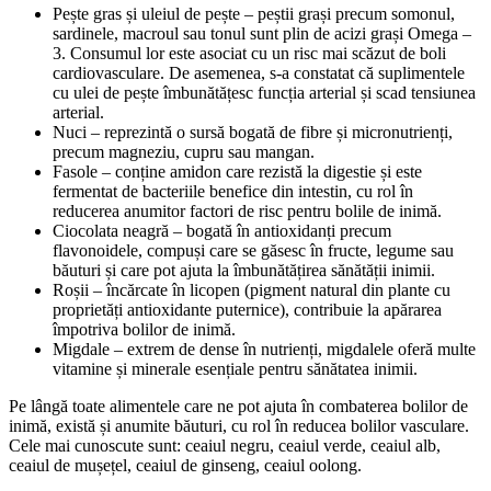
Pește gras și uleiul de pește – peștii grași precum somonul,
sardinele, macroul sau tonul sunt plin de acizi grași Omega –
3. Consumul lor este asociat cu un risc mai scăzut de boli
cardiovasculare. De asemenea, s-a constatat că suplimentele
cu ulei de pește îmbunătățesc funcția arterial și scad tensiunea
arterial.
Nuci – reprezintă o sursă bogată de fibre și micronutrienți,
precum magneziu, cupru sau mangan.
Fasole – conține amidon care rezistă la digestie și este
fermentat de bacteriile benefice din intestin, cu rol în
reducerea anumitor factori de risc pentru bolile de inimă.
Ciocolata neagră – bogată în antioxidanți precum
flavonoidele, compuși care se găsesc în fructe, legume sau
băuturi și care pot ajuta la îmbunătățirea sănătății inimii.
Roșii – încărcate în licopen (pigment natural din plante cu
proprietăți antioxidante puternice), contribuie la apărarea
împotriva bolilor de inimă.
Migdale – extrem de dense în nutrienți, migdalele oferă multe
vitamine și minerale esențiale pentru sănătatea inimii.
Pe lângă toate alimentele care ne pot ajuta în combaterea bolilor de
inimă, există și anumite băuturi, cu rol în reducea bolilor vasculare.
Cele mai cunoscute sunt: ceaiul negru, ceaiul verde, ceaiul alb,
ceaiul de mușețel, ceaiul de ginseng, ceaiul oolong.