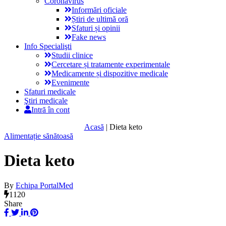
Coronavirus
Informări oficiale
Știri de ultimă oră
Sfaturi și opinii
Fake news
Info Specialişti
Studii clinice
Cercetare și tratamente experimentale
Medicamente și dispozitive medicale
Evenimente
Sfaturi medicale
Ştiri medicale
Intră în cont
Acasă
|
Dieta keto
Alimentație sănătoasă
Dieta keto
By
Echipa PortalMed
1120
Share