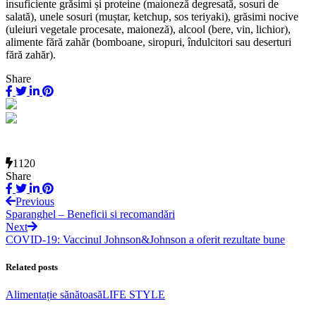
insuficiente grăsimi și proteine (maioneză degresată, sosuri de
salată), unele sosuri (muștar, ketchup, sos teriyaki), grăsimi nocive
(uleiuri vegetale procesate, maioneză), alcool (bere, vin, lichior),
alimente fără zahăr (bomboane, siropuri, îndulcitori sau deserturi
fără zahăr).
Share
1120
Share
Previous
Sparanghel – Beneficii si recomandări
Next
COVID-19: Vaccinul Johnson&Johnson a oferit rezultate bune
Related posts
Alimentație sănătoasă
LIFE STYLE