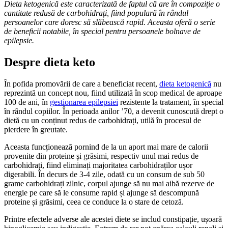
Dieta ketogenică este caracterizată de faptul că are în compoziție o
cantitate redusă de carbohidrați, fi
i
nd popular
ă
în rândul
persoanelor care doresc să slăbească rapid. Aceasta oferă o serie
de beneficii notabile, în special pentru persoanele bolnave de
epilepsie.
Despre dieta keto
În pofida promovării de care a beneficiat recent,
dieta ketogenică
nu
reprezintă un concept nou, fiind utilizată în scop medical de aproape
100 de ani, în
gestionarea epilepsiei
rezistente la tratament, în special
în rândul copiilor. În perioada anilor ’70, a devenit cunoscută drept o
dietă cu un conținut redus de carbohidrați, utilă în procesul de
pierdere în greutate.
Aceasta funcționează pornind de la un aport mai mare de calorii
provenite din proteine și grăsimi, respectiv unul mai redus de
carbohidrați, fiind eliminați majoritatea carbohidraților ușor
digerabili. În decurs de 3-4 zile, odată cu un consum de sub 50
grame carbohidrați zilnic, corpul ajunge să nu mai aibă rezerve de
energie pe care să le consume rapid și ajunge să descompună
proteine și grăsimi, ceea ce conduce la o stare de cetoză.
Printre efectele adverse ale acestei diete se includ constipație, ușoară