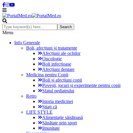
Menu
Info Generale
Boli, afecțiuni și tratamente
Afecțiuni ale ochilor
Oncologie
Boli infecțioase
Afecțiuni dentare
Medicina pentru Copii
Boli și afecțiuni copii
Povești, jocuri și experimente pentru copii
Sfatul pediatrului
Retro
Istoria medicinei
Știați că
LIFE STYLE
Alimentație sănătoasă
Sănătate prin sport
Imunitate