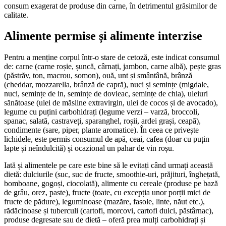
consum exagerat de produse din carne, în detrimentul grăsimilor de
calitate.
Alimente permise
și alimente interzise
Pentru a menține corpul într-o stare de cetoză, este indicat consumul
de: carne (carne roșie, șuncă, cârnați, jambon, carne albă), pește gras
(păstrăv, ton, macrou, somon), ouă, unt și smântână, brânză
(cheddar, mozzarella, brânză de capră), nuci și semințe (migdale,
nuci, semințe de in, semințe de dovleac, semințe de chia), uleiuri
sănătoase (ulei de măsline extravirgin, ulei de cocos și de avocado),
legume cu puțini carbohidrați (legume verzi – varză, broccoli,
spanac, salată, castraveți, sparanghel, roșii, ardei grași, ceapă),
condimente (sare, piper, plante aromatice). În ceea ce privește
lichidele, este permis consumul de apă, ceai, cafea (doar cu puțin
lapte și neîndulcită) și ocazional un pahar de vin roșu.
Iată și alimentele pe care este bine să le evitați când urmați această
dietă: dulciurile (suc, suc de fructe, smoothie-uri, prăjituri, înghețată,
bomboane, gogoși, ciocolată), alimente cu cereale (produse pe bază
de grâu, orez, paste), fructe (toate, cu excepția unor porții mici de
fructe de pădure), leguminoase (mazăre, fasole, linte, năut etc.),
rădăcinoase și tuberculi (cartofi, morcovi, cartofi dulci, păstârnac),
produse degresate sau de dietă – oferă prea mulți carbohidrați și