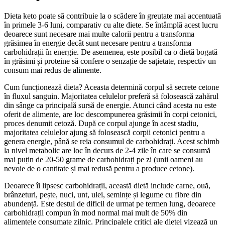
Dieta keto poate să contribuie la o scădere în greutate mai accentuată
în primele 3-6 luni, comparativ cu alte diete. Se întâmplă acest lucru
deoarece sunt necesare mai multe calorii pentru a transforma
grăsimea în energie decât sunt necesare pentru a transforma
carbohidrații în energie. De asemenea, este posibil ca o dietă bogată
în grăsimi și proteine să confere o senzație de sațietate, respectiv un
consum mai redus de alimente.
Cum funcționează dieta? Aceasta determină corpul să secrete cetone
în fluxul sanguin. Majoritatea celulelor preferă să folosească zahărul
din sânge ca principală sursă de energie. Atunci când acesta nu este
oferit de alimente, are loc descompunerea grăsimii în corpi cetonici,
proces denumit cetoză. După ce corpul ajunge în acest stadiu,
majoritatea celulelor ajung să folosească corpii cetonici pentru a
genera energie, până se reia consumul de carbohidrați. Acest schimb
la nivel metabolic are loc în decurs de 2-4 zile în care se consumă
mai puțin de 20-50 grame de carbohidrați pe zi (unii oameni au
nevoie de o cantitate și mai redusă pentru a produce cetone).
Deoarece îi lipsesc carbohidrații, această dietă include carne, ouă,
brânzeturi, pește, nuci, unt, ulei, semințe și legume cu fibre din
abundență. Este destul de dificil de urmat pe termen lung, deoarece
carbohidrații compun în mod normal mai mult de 50% din
alimentele consumate zilnic. Principalele critici ale dietei vizează un