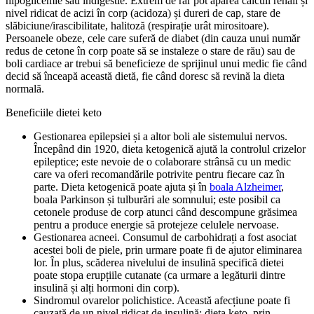
hipoglicemie sau indigestie. Extrem de rar pot apărea calculi renali și
nivel ridicat de acizi în corp (acidoza) și dureri de cap, stare de
slăbiciune/irascibilitate, halitoză (respirație urât mirositoare).
Persoanele obeze, cele care suferă de diabet (din cauza unui număr
redus de cetone în corp poate să se instaleze o stare de rău) sau de
boli cardiace ar trebui să beneficieze de sprijinul unui medic fie când
decid să înceapă această dietă, fie când doresc să revină la dieta
normală.
Beneficiile dietei keto
Gestionarea epilepsiei și a altor boli ale sistemului nervos.
Începând din 1920, dieta ketogenică ajută la controlul crizelor
epileptice; este nevoie de o colaborare strânsă cu un medic
care va oferi recomandările potrivite pentru fiecare caz în
parte. Dieta ketogenică poate ajuta și în
boala Alzheimer
,
boala Parkinson și tulburări ale somnului; este posibil ca
cetonele produse de corp atunci când descompune grăsimea
pentru a produce energie să protejeze celulele nervoase.
Gestionarea acneei. Consumul de carbohidrați a fost asociat
acestei boli de piele, prin urmare poate fi de ajutor eliminarea
lor. În plus, scăderea nivelului de insulină specifică dietei
poate stopa erupțiile cutanate (ca urmare a legăturii dintre
insulină și alți hormoni din corp).
Sindromul ovarelor polichistice. Această afecțiune poate fi
cauzată de un nivel ridicat de insulină; dieta keto, prin