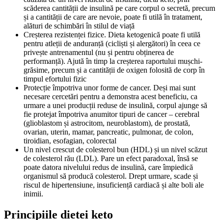
scăderea cantității de insulină pe care corpul o secretă, precum
și a cantității de care are nevoie, poate fi utilă în tratament,
alături de schimbări în stilul de viață
Creșterea rezistenței fizice. Dieta ketogenică poate fi utilă
pentru atleții de anduranță (cicliști și alergători) în ceea ce
privește antrenamentul (nu și pentru obținerea de
performanță). Ajută în timp la creșterea raportului mușchi-
grăsime, precum și a cantității de oxigen folosită de corp în
timpul efortului fizic
Protecție împotriva unor forme de cancer. Deși mai sunt
necesare cercetări pentru a demonstra acest beneficiu, ca
urmare a unei producții reduse de insulină, corpul ajunge să
fie protejat împotriva anumitor tipuri de cancer – cerebral
(glioblastom și astrocitom, neuroblastom), de prostată,
ovarian, uterin, mamar, pancreatic, pulmonar, de colon,
tiroidian, esofagian, colorectal
Un nivel crescut de colesterol bun (HDL) și un nivel scăzut
de colesterol rău (LDL). Pare un efect paradoxal, însă se
poate datora nivelului redus de insulină, care împiedică
organismul să producă colesterol. Drept urmare, scade și
riscul de hipertensiune, insuficiență cardiacă și alte boli ale
inimii.
Principiile dietei keto