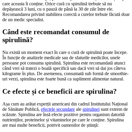
care aceasta îi conține. Orice cură cu spirulină trebuie să nu
depășească 3 luni, cu o pauză de până la 30 de zile între ele.
Recomandarea privind stabilirea corectă a curelor trebuie făcută doar
de un medic specialist.
Când este recomandat consumul de
spirulină?
Nu există un moment exact în care o cură de spirulină poate începe.
În funcție de analizele medicale sau de sfaturile medicilor, unele
persoane pot consuma spirulină. Spirulina este recomandată atunci
când vrei să tratezi o boală specifică sau dacă vrei să dai jos câteva
kilograme în plus. De asemenea, consumată sub formă de smoothie-
uri verzi, spirulina este foarte bună ca supliment alimentar natural.
Ce efecte și ce beneficii are spirulina?
Așa cum au arătat experții americani din cadrul Institutului Național
de Sănătate Publică,
efectele secundare
ale
spirulinei
sunt extrem de
scăzute. Spirulina are însă efecte pozitive pentru organism datorită
nutrienților, proteinelor și vitaminelor pe care le conține. Spirulina
are mai multe beneficii, potrivit oamenilor de știință: