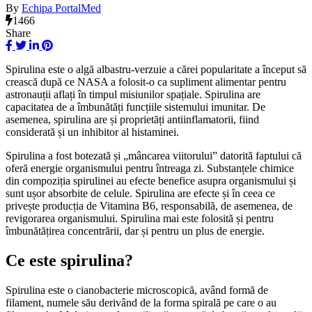
By
Echipa PortalMed
1466
Share
Spirulina este o algă albastru-verzuie a cărei popularitate a început să
crească după ce NASA a folosit-o ca supliment alimentar pentru
astronauții aflați în timpul misiunilor spațiale. Spirulina are
capacitatea de a îmbunătăți funcțiile sistemului imunitar. De
asemenea, spirulina are și proprietăți antiinflamatorii, fiind
considerată și un inhibitor al histaminei.
Spirulina a fost botezată și „mâncarea viitorului” datorită faptului că
oferă energie organismului pentru întreaga zi. Substanțele chimice
din compoziția spirulinei au efecte benefice asupra organismului și
sunt ușor absorbite de celule. Spirulina are efecte și în ceea ce
privește producția de Vitamina B6, responsabilă, de asemenea, de
revigorarea organismului. Spirulina mai este folosită și pentru
îmbunătățirea concentrării, dar și pentru un plus de energie.
Ce este spirulina?
Spirulina este o cianobacterie microscopică, având formă de
filament, numele său derivând de la forma spirală pe care o au