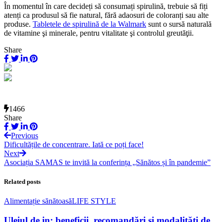
În momentul în care decideți să consumați spirulină, trebuie să fiți
atenți ca produsul să fie natural, fără adaosuri de coloranți sau alte
produse.
Tabletele de spirulină de la Walmark
sunt o sursă naturală
de vitamine şi minerale, pentru vitalitate şi controlul greutăţii.
Share
1466
Share
Previous
Dificultățile de concentrare. Iată ce poți face!
Next
Asociația SAMAS te invită la conferința „Sănătos și în pandemie”
Related posts
Alimentație sănătoasă
LIFE STYLE
Uleiul de in: beneficii, recomandări și modalități de