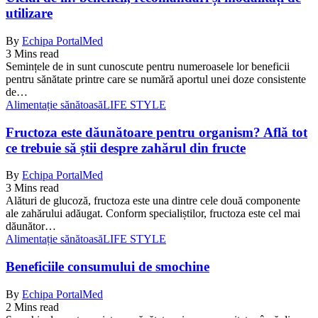
utilizare
By
Echipa PortalMed
3 Mins read
Semințele de in sunt cunoscute pentru numeroasele lor beneficii
pentru sănătate printre care se numără aportul unei doze consistente
de…
Alimentație sănătoasă
LIFE STYLE
Fructoza este dăunătoare pentru organism? Află tot
ce trebuie să știi despre zahărul din fructe
By
Echipa PortalMed
3 Mins read
Alături de glucoză, fructoza este una dintre cele două componente
ale zahărului adăugat. Conform specialiștilor, fructoza este cel mai
dăunător…
Alimentație sănătoasă
LIFE STYLE
Beneficiile consumului de smochine
By
Echipa PortalMed
2 Mins read