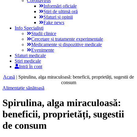
Coronavirus
Informări oficiale
Știri de ultimă oră
Sfaturi și opinii
Fake news
Info Specialişti
Studii clinice
Cercetare și tratamente experimentale
Medicamente și dispozitive medicale
Evenimente
Sfaturi medicale
Ştiri medicale
Intră în cont
Acasă
|
Spirulina, alga miraculoasă: beneficii, proprietăți, sugestii de
consum
Alimentație sănătoasă
Spirulina, alga miraculoasă:
beneficii, proprietăți, sugestii
de consum