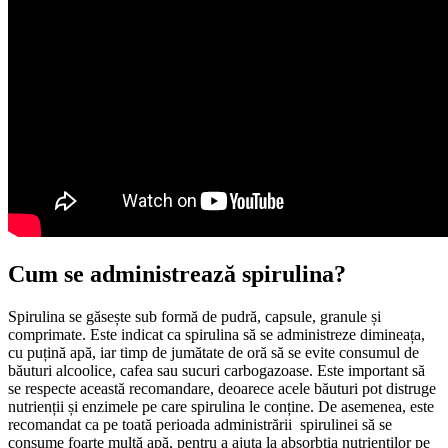
Cum se administrează spirulina?
Spirulina se găsește sub formă de pudră, capsule, granule și
comprimate. Este indicat ca spirulina să se administreze dimineața,
cu puțină apă, iar timp de jumătate de oră să se evite consumul de
băuturi alcoolice, cafea sau sucuri carbogazoase. Este important să
se respecte această recomandare, deoarece acele băuturi pot distruge
nutrienții și enzimele pe care spirulina le conține. De asemenea, este
recomandat ca pe toată perioada administrării spirulinei să se
consume foarte multă apă, pentru a ajuta la absorbția nutrienților pe