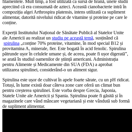
filamentele. Mult timp, a fost utilizată ca sursă de hrană, unele studii
apreciind că era consumată de azteci. Această cianobacterie intră în
compoziția algei Arthrospira platensis, intens utilizată ca supliment
alimentar, datorită nivelului ridicat de vitamine și proteine pe care le
conține.
Experții Institutului Național de Sănătate Publică al Statelor Unite
ale Americii au realizat un
studiu pe această temă
, susținând că
spirulina
„conține 70% proteine, vitamine, în mod special B12 și
provitamina A, minerale, fier. Este bogată în acid fenolic. Spirulina
pătrunde ușor în celulele umane și, de aceea, poate fi ușor digerată”,
se arată în studiul oamenilor de știință americani. Administrația
pentru Alimente și Medicamente din SUA (FDA) a aprobat
utilizarea spirulinei, considerând-o un aliment sigur.
Spirulina este ușor de cultivat în apele foarte sărate, cu un pH ridicat.
Totuși, în lume există doar câteva zone care oferă un climat bun
pentru creșterea spirulinei. Este vorba despre Grecia, Japonia,
Statele Unite ale Americii și Spania. Spirulina poate fi găsită și în
magazinele care vând mâncare vegetariană și este vândută sub formă
de supliment alimentar.