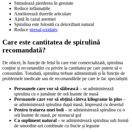
Stimulează pierderea în greutate
Reduce inflamațiile
Ameliorează durerile articulare
Ajută în cazul anemiei
Spirulina este folosită ca detoxifiant natural
Reduce
stresul-oxidativ
Care este cantitatea de spirulină
recomandată?
De obicei, în funcție de felul în care este comercializată, spirulina
conține și recomandări cu privire la cantitatea pe care putem să o
consumăm. Totodată, spirulina trebuie administrată și în funcție de
problemele medicale sau de recomandările pe care le fac specialiștii:
Persoanele care vor să slăbească
– se administrează
spirulina cu o jumătate de oră înainte de masă
Persoanele care vor să obțină câteva kilograme în plus
–
se administrează spirulina după masă, împreună cu desertul
Pentru tratarea unei boli
– se administrează spirulina cu o
oră înainte de masă, pe stomacul gol
Ca supliment natural –
se administrează spirulina sub formă
de smoothie-uri combinate cu fructe și legume