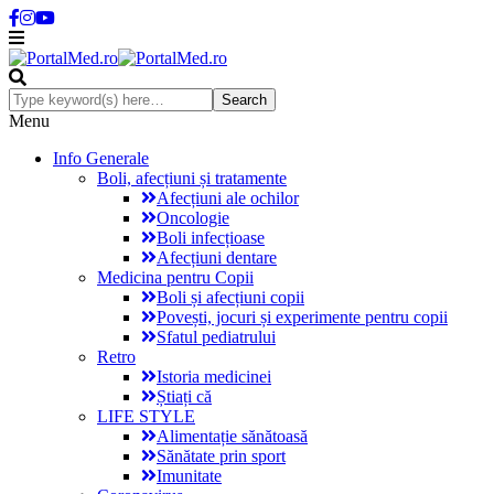
Menu
Info Generale
Boli, afecțiuni și tratamente
Afecțiuni ale ochilor
Oncologie
Boli infecțioase
Afecțiuni dentare
Medicina pentru Copii
Boli și afecțiuni copii
Povești, jocuri și experimente pentru copii
Sfatul pediatrului
Retro
Istoria medicinei
Știați că
LIFE STYLE
Alimentație sănătoasă
Sănătate prin sport
Imunitate