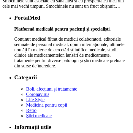
Smochinele sunt asociate cu sănătatea și cu prosperitatea încă din
cele mai vechi timpuri. Smochinele nu sunt un fruct obișnuit,…
PortalMed
Platformă medicală pentru pacienți și specialiști.
Conținut medical filtrat de medicii colaboratori, editoriale
semnate de personal medical, opinii internaționale, ultimele
noutăți în materie de cercetări științifice medicale, studii
clinice ale medicamentelor, lansări de medicamente,
tratamente pentru diverse patologii și știri medicale preluate
din surse de încredere.
Categorii
Boli, afecțiuni și tratamente
Coronavirus
Life Style
Medicina pentru copii
Retro
Ştiri medicale
Informaţii utile