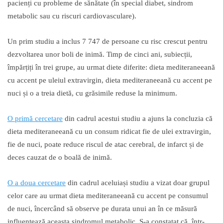
pacienți cu probleme de sănătate (în special diabet, sindrom
metabolic sau cu riscuri cardiovasculare).
Un prim studiu a inclus 7 747 de persoane cu risc crescut pentru
dezvoltarea unor boli de inimă. Timp de cinci ani, subiecții,
împărțiți în trei grupe, au urmat diete diferite: dieta mediteraneeană
cu accent pe uleiul extravirgin, dieta mediteraneeană cu accent pe
nuci și o a treia dietă, cu grăsimile reduse la minimum.
O primă cercetare
din cadrul acestui studiu a ajuns la concluzia că
dieta mediteraneeană cu un consum ridicat fie de ulei extravirgin,
fie de nuci, poate reduce riscul de atac cerebral, de infarct și de
deces cauzat de o boală de inimă.
O a doua cercetare
din cadrul aceluiași studiu a vizat doar grupul
celor care au urmat dieta mediteraneeană cu accent pe consumul
de nuci, încercând să observe pe durata unui an în ce măsură
influențează aceasta sindromul metabolic. S-a constatat că, într-