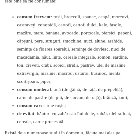
este bine să fie consumate:
consum frecvent:
roșii, broccoli, spanac, ceapă, morcovi,
castraveți, conopidă, cartofi, cartofi dulci, kale, fasole,
mazăre, mere, banane, avocado, portocale, piersici, pepeni,
căpșuni, pere, struguri, smochine, nuci, alune, arahide,
semințe de floarea soarelui, semințe de dovleac, nuci de
macadamia, năut, linte, cereale integrale, somon, sardine,
ton, creveți, crabi, scoici, stridii, păstrăv, ulei de măsline
extravirgin, măsline, macrou, usturoi, busuioc, mentă,
scorțișoară, piper;
consum moderat
: ouă (de găină, de rață, de prepeliță),
carne de pasăre (de pui, de curcan, de rață), brânză, iaurt;
consum rar:
carne roșie;
de evitat
: băuturi cu zahăr sau îndulcite, zahăr, ulei rafinat,
cereale, carne procesată.
Există deja numeroase studii în domeniu, făcute mai ales pe