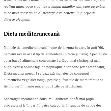
schimbe, inclusiv alimenta
ț
ia.
Î
n cazul dietei mediteraneene, s-au
realizat numeroase studii de-a lungul ultimilor ani, care au ar
ă
tat
î
n ce mod acest tip de alimenta
ț
ie
este benefic,
î
n func
ț
ie de
diverse afec
ț
iuni.
Dieta mediteraneean
ă
Numele de „mediteraneeană” vine de la zona în care, în anii ’60,
oamenii aveau acest tip de alimentație (Grecia și Italia). Specialiștii
au arătat că alimentele consumate i-a făcut mai sănătoși și mai
puțin expuși bolilor față de populațiile altor zone (ex.: americanii).
Dieta mediteraneeană se bazează mai ales pe consumul
alimentelor vegetale; totuși, peștele și fructele de mare trebuie să
fie incluse în meniu măcar două zile pe săptămână.
Specialiștii recomandă consumul alimentelor cât mai puțin
procesate și le împart în patru categorii, în funcție de cât de des