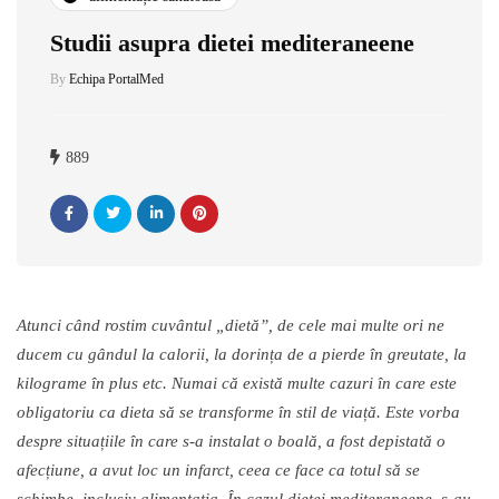
Studii asupra dietei mediteraneene
By
Echipa PortalMed
889
Atunci c
â
nd rostim cuv
â
ntul
„
diet
ă”
, de cele mai multe ori ne
ducem cu g
â
ndul la calorii,
la
dorin
ț
a de a pierde
î
n greutate,
la
kilograme
î
n
plus etc. Numai c
ă
exist
ă
multe cazuri
î
n care este
obligatoriu ca dieta s
ă
se transforme
î
n stil de via
ță
. Este vorba
despre situa
ț
iile
î
n care s-a instalat o boal
ă
, a fost depistat
ă
o
afec
ț
iune, a avut loc un infarct, ceea ce face ca totul s
ă
se