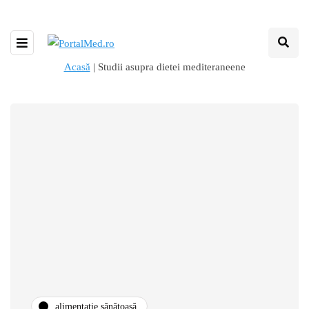
Acasă
|
Studii asupra dietei mediteraneene
alimentație sănătoasă