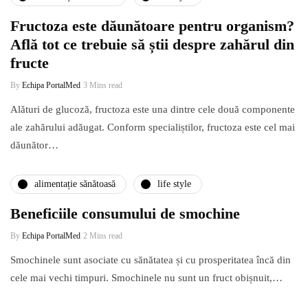
Fructoza este dăunătoare pentru organism?
Află tot ce trebuie să știi despre zahărul din
fructe
By
Echipa PortalMed
3 Mins read
Alături de glucoză, fructoza este una dintre cele două componente
ale zahărului adăugat. Conform specialiștilor, fructoza este cel mai
dăunător…
alimentație sănătoasă
life style
Beneficiile consumului de smochine
By
Echipa PortalMed
2 Mins read
Smochinele sunt asociate cu sănătatea și cu prosperitatea încă din
cele mai vechi timpuri. Smochinele nu sunt un fruct obișnuit,…