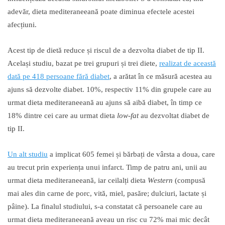
adevăr, dieta mediteraneeană poate diminua efectele acestei
afecțiuni.
Acest tip de dietă reduce și riscul de a dezvolta diabet de tip II.
Același studiu, bazat pe trei grupuri și trei diete,
realizat de această
dată pe 418 persoane fără diabet
, a arătat în ce măsură acestea au
ajuns să dezvolte diabet. 10%, respectiv 11% din grupele care au
urmat dieta mediteraneeană au ajuns să aibă diabet, în timp ce
18% dintre cei care au urmat dieta
low-fat
au dezvoltat diabet de
tip II.
Un alt studiu
a implicat 605 femei și bărbați de vârsta a doua, care
au trecut prin experiența unui infarct. Timp de patru ani, unii au
urmat dieta mediteraneeană, iar ceilalți dieta
Western
(compusă
mai ales din carne de porc, vită, miel, pasăre; dulciuri, lactate și
pâine). La finalul studiului, s-a constatat că persoanele care au
urmat dieta mediteraneeană aveau un risc cu 72% mai mic decât