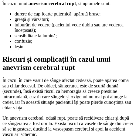
În cazul unui
anevrism cerebral rupt
, simptomele sunt:
durere de cap foarte puternică, apărută brusc;
greață și vărsături;
tulburări de vedere (pacientul vede dublu sau are vederea
încețoșată);
sensibilitate la lumină;
confuzie;
leșin.
Riscuri și complicații în cazul unui
anevrism cerebral rupt
În cazul în care vasul de sânge afectat cedează, poate apărea coma
sau chiar decesul. De obicei, sângerarea este de scurtă durată
(secunde), însă există riscul ca hemoragia să creeze presiune
intracraniană, caz în care sângele și oxigenul nu mai pot ajunge la
creier, iar în această situație pacientul își poate pierde cunoștința sau
chiar viața.
Un anevrism cerebral, odată rupt, poate să recidiveze chiar și după
ce sângerarea a fost oprită. Există riscul ca vasele de sânge din creier
să se îngusteze, ducând la vasospasm cerebral și apoi la accident
vascular ischemic.