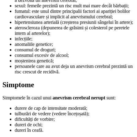
a dezvolta un anevrism cerebral;
sexul: femeile prezintă un risc mult mai mare decât bărbații;
fumatul: este unul dintre principalii factori ai apariției bolilor
cardiovasculare și implicit al anevrismului cerebral;
hipertensiunea arterială (creșterea presiunii sângelui în artere);
ateroscleroza (depunerea de grăsimi și colesterol pe peretele
intern al arterelor);
infecțiile;
anomaliile genetice;
consumul de droguri;
consumul excesiv de alcool;
moștenirea genetică;
persoanele care au avut deja un anevrism cerebral prezintă un
risc crescut de recidivă.
Simptome
Simptomele în cazul unui
anevrism cerebral nerupt
sunt:
durere de cap de intensitate moderată;
tulburări de vedere (vedere încețoșată);
dificultăți de vorbire;
dureri de ochi;
dureri în ceafă.