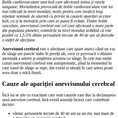
Bolile cardiovasculare sunt boli care afectează inima și vasele
sanguine. Mortalitatea provocată de bolile cardiovasculare este tot
mai ridicată la nivel mondial, motiv pentru care medicii trag
repetate semnale de alarmă cu privire la cauzele apariției acestor
boli, ca și la metodele prin care ar putea fi evitate. Dintre bolile
vasculare, anevrismul cerebral este cel care afectează o mare parte
din populația planetei, estimările la nivel mondial arătând că este
posibil ca 1,5-5% dintre persoanele trecute de 40 de ani să dezvolte
o astfel de afecțiune.
Anevrismul cerebral
este o afecțiune care apare atunci când un vas
de sânge are puncte slabe în pereții săi, ceea ce provoacă o dilatare
anormală a arterei și umplerea acesteia cu sânge. În cele mai multe
cazuri anevrismul cerebral este asimptomatic, până la momentul în
care vasul de sânge se rupe, dar există și situații în care artera poate
avea doar o mică fisură.
Cauze ale apariției anevrismului cerebral
Încă nu se știe cu exactitate care sunt cauzele care duc la declanșarea
unui anevrism cerebral, însă există anumiți factori care contribuie
decisiv:
vârsta: persoanele trecute de 40 de ani au un risc mai mare de