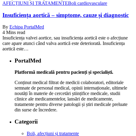
AFECȚIUNI ȘI TRATAMENTE
Boli cardiovasculare
Insuficiența aortică – simptome, cauze și diagnostic
By
Echipa PortalMed
4 Mins read
Insuficiența valvei aortice, sau insuficiența aortică este o afecțiune
care apare atunci când valva aortică este deteriorată. Insuficiența
aortică este…
PortalMed
Platformă medicală pentru pacienți și specialiști.
Conținut medical filtrat de medicii colaboratori, editoriale
semnate de personal medical, opinii internaționale, ultimele
noutăți în materie de cercetări științifice medicale, studii
clinice ale medicamentelor, lansări de medicamente,
tratamente pentru diverse patologii și știri medicale preluate
din surse de încredere.
Categorii
Boli, afecțiuni și tratamente