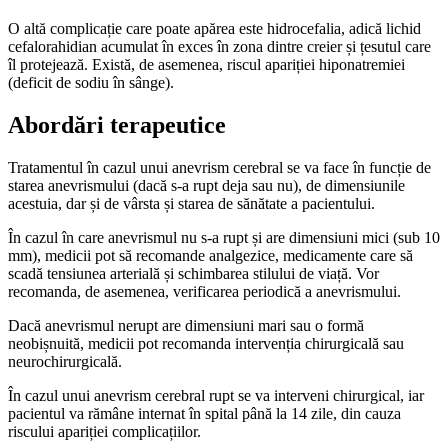
O altă complicație care poate apărea este hidrocefalia, adică lichid
cefalorahidian acumulat în exces în zona dintre creier și țesutul care
îl protejează. Există, de asemenea, riscul apariției hiponatremiei
(deficit de sodiu în sânge).
Abordări terapeutice
Tratamentul în cazul unui anevrism cerebral se va face în funcție de
starea anevrismului (dacă s-a rupt deja sau nu), de dimensiunile
acestuia, dar și de vârsta și starea de sănătate a pacientului.
În cazul în care anevrismul nu s-a rupt și are dimensiuni mici (sub 10
mm), medicii pot să recomande analgezice, medicamente care să
scadă tensiunea arterială și schimbarea stilului de viață. Vor
recomanda, de asemenea, verificarea periodică a anevrismului.
Dacă anevrismul nerupt are dimensiuni mari sau o formă
neobișnuită, medicii pot recomanda intervenția chirurgicală sau
neurochirurgicală.
În cazul unui anevrism cerebral rupt se va interveni chirurgical, iar
pacientul va rămâne internat în spital până la 14 zile, din cauza
riscului apariției complicațiilor.