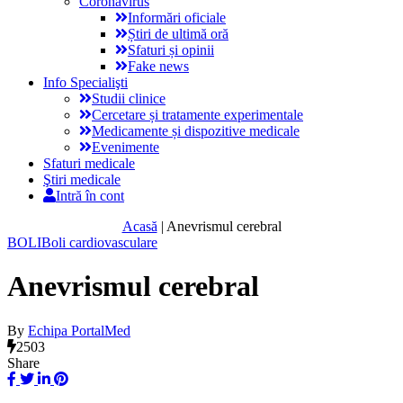
Coronavirus
Informări oficiale
Știri de ultimă oră
Sfaturi și opinii
Fake news
Info Specialişti
Studii clinice
Cercetare și tratamente experimentale
Medicamente și dispozitive medicale
Evenimente
Sfaturi medicale
Ştiri medicale
Intră în cont
Acasă
|
Anevrismul cerebral
BOLI
Boli cardiovasculare
Anevrismul cerebral
By
Echipa PortalMed
2503
Share