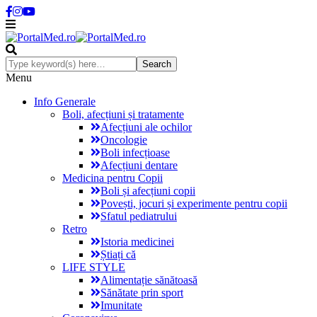
Menu
Info Generale
Boli, afecțiuni și tratamente
Afecțiuni ale ochilor
Oncologie
Boli infecțioase
Afecțiuni dentare
Medicina pentru Copii
Boli și afecțiuni copii
Povești, jocuri și experimente pentru copii
Sfatul pediatrului
Retro
Istoria medicinei
Știați că
LIFE STYLE
Alimentație sănătoasă
Sănătate prin sport
Imunitate