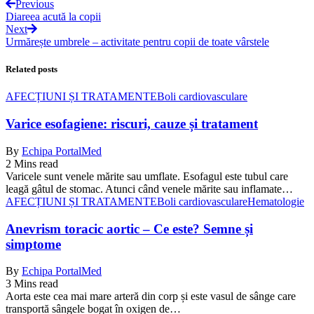
Previous
Diareea acută la copii
Next
Urmărește umbrele – activitate pentru copii de toate vârstele
Related posts
AFECȚIUNI ȘI TRATAMENTE
Boli cardiovasculare
Varice esofagiene: riscuri, cauze și tratament
By
Echipa PortalMed
2 Mins read
Varicele sunt venele mărite sau umflate. Esofagul este tubul care
leagă gâtul de stomac. Atunci când venele mărite sau inflamate…
AFECȚIUNI ȘI TRATAMENTE
Boli cardiovasculare
Hematologie
Anevrism toracic aortic – Ce este? Semne și
simptome
By
Echipa PortalMed
3 Mins read
Aorta este cea mai mare arteră din corp și este vasul de sânge care
transportă sângele bogat în oxigen de…