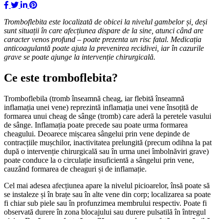
Tromboflebita este localizată de obicei la nivelul gambelor și, deși
sunt situații în care afecțiunea dispare de la sine, atunci când are
caracter venos profund – poate prezenta un risc fatal. Medicația
anticoagulantă poate ajuta la prevenirea recidivei, iar în cazurile
grave se poate ajunge la intervenție chirurgicală.
Ce este tromboflebita?
Tromboflebila (tromb înseamnă cheag, iar flebită înseamnă
inflamația unei vene) reprezintă inflamația unei vene însoțită de
formarea unui cheag de sânge (tromb) care aderă la peretele vasului
de sânge. Inflamația poate precede sau poate urma formarea
cheagului. Deoarece mișcarea sângelui prin vene depinde de
contracțiile mușchilor, inactivitatea prelungită (precum odihna la pat
după o intervenție chirurgicală sau în urma unei îmbolnăviri grave)
poate conduce la o circulație insuficientă a sângelui prin vene,
cauzând formarea de cheaguri și de inflamație.
Cel mai adesea afecțiunea apare la nivelul picioarelor, însă poate să
se instaleze și în brațe sau în alte vene din corp; localizarea sa poate
fi chiar sub piele sau în profunzimea membrului respectiv. Poate fi
observată durere în zona blocajului sau durere pulsatilă în întregul