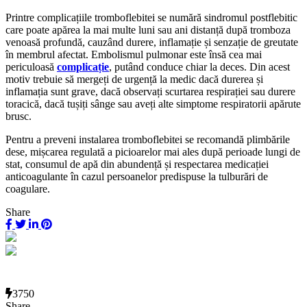
Printre complicațiile tromboflebitei se numără sindromul postflebitic
care poate apărea la mai multe luni sau ani distanță după tromboza
venoasă profundă, cauzând durere, inflamație și senzație de greutate
în membrul afectat. Embolismul pulmonar este însă cea mai
periculoasă
complicație
, putând conduce chiar la deces. Din acest
motiv trebuie să mergeți de urgență la medic dacă durerea și
inflamația sunt grave, dacă observați scurtarea respirației sau durere
toracică, dacă tușiți sânge sau aveți alte simptome respiratorii apărute
brusc.
Pentru a preveni instalarea tromboflebitei se recomandă plimbările
dese, mișcarea regulată a picioarelor mai ales după perioade lungi de
stat, consumul de apă din abundență și respectarea medicației
anticoagulante în cazul persoanelor predispuse la tulburări de
coagulare.
Share
3750
Share