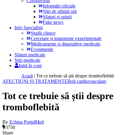
Coronavirus
Informări oficiale
Știri de ultimă oră
Sfaturi și opinii
Fake news
Info Specialişti
Studii clinice
Cercetare și tratamente experimentale
Medicamente și dispozitive medicale
Evenimente
Sfaturi medicale
Ştiri medicale
Intră în cont
Acasă
|
Tot ce trebuie să știi despre tromboflebită
AFECȚIUNI ȘI TRATAMENTE
Boli cardiovasculare
Tot ce trebuie să știi despre
tromboflebită
By
Echipa PortalMed
3750
Share