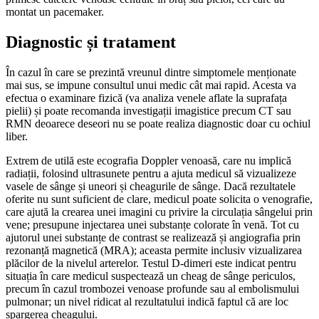
montat un pacemaker.
Diagnostic și tratament
În cazul în care se prezintă vreunul dintre simptomele menționate
mai sus, se impune consultul unui medic cât mai rapid. Acesta va
efectua o examinare fizică (va analiza venele aflate la suprafața
pielii) și poate recomanda investigații imagistice precum CT sau
RMN deoarece deseori nu se poate realiza diagnostic doar cu ochiul
liber.
Extrem de utilă este ecografia Doppler venoasă, care nu implică
radiații, folosind ultrasunete pentru a ajuta medicul să vizualizeze
vasele de sânge și uneori și cheagurile de sânge. Dacă rezultatele
oferite nu sunt suficient de clare, medicul poate solicita o venografie,
care ajută la crearea unei imagini cu privire la circulația sângelui prin
vene; presupune injectarea unei substanțe colorate în venă. Tot cu
ajutorul unei substanțe de contrast se realizează și angiografia prin
rezonanță magnetică (MRA); aceasta permite inclusiv vizualizarea
plăcilor de la nivelul arterelor. Testul D-dimeri este indicat pentru
situația în care medicul suspectează un cheag de sânge periculos,
precum în cazul trombozei venoase profunde sau al embolismului
pulmonar; un nivel ridicat al rezultatului indică faptul că are loc
spargerea cheagului.