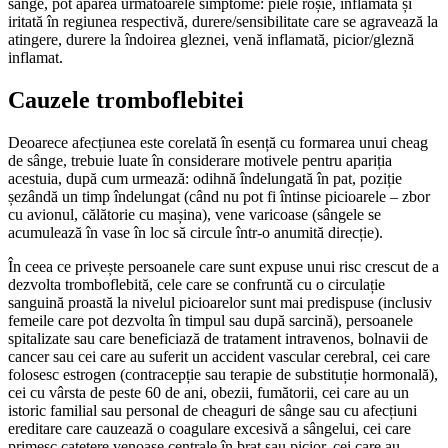
sânge, pot apărea următoarele simptome: piele roșie, inflamată și
iritată în regiunea respectivă, durere/sensibilitate care se agravează la
atingere, durere la îndoirea gleznei, venă inflamată, picior/gleznă
inflamat.
Cauzele tromboflebitei
Deoarece afecțiunea este corelată în esență cu formarea unui cheag
de sânge, trebuie luate în considerare motivele pentru apariția
acestuia, după cum urmează: odihnă îndelungată în pat, poziție
șezândă un timp îndelungat (când nu pot fi întinse picioarele – zbor
cu avionul, călătorie cu mașina), vene varicoase (sângele se
acumulează în vase în loc să circule într-o anumită direcție).
În ceea ce privește persoanele care sunt expuse unui risc crescut de a
dezvolta tromboflebită, cele care se confruntă cu o circulație
sanguină proastă la nivelul picioarelor sunt mai predispuse (inclusiv
femeile care pot dezvolta în timpul sau după sarcină), persoanele
spitalizate sau care beneficiază de tratament intravenos, bolnavii de
cancer sau cei care au suferit un accident vascular cerebral, cei care
folosesc estrogen (contracepție sau terapie de substituție hormonală),
cei cu vârsta de peste 60 de ani, obezii, fumătorii, cei care au un
istoric familial sau personal de cheaguri de sânge sau cu afecțiuni
ereditare care cauzează o coagulare excesivă a sângelui, cei care
primesc catetere venoase centrale în braț sau picior, cei care au