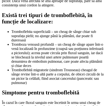
picior. Dacă vena afectată se află aproape de suprafață, pare să aibă
consistența unui cordon la atingere.
Există trei tipuri de tromboflebită, în
funcție de localizare:
Tromboflebita superficială – un cheag de sânge chiar sub
suprafața pielii; nu ajunge până la plămâni, dar poate fi
dureroasă
Tromboza venoasă profundă – un cheag de sânge apare într-o
venă localizată în profunzime (coapsă sau porțiunea inferioară
a piciorului); acesta poate circula prin fluxul sanguin, iar dacă
se blochează la nivelul unei artere pulmonare poartă
denumirea de embolism pulmonar, care poate afecta plămânii
și chiar deces
Tromboflebită migratorie (sindrom Trousseau) cheagul de
sânge revine într-o altă parte a corpului, de obicei circulă de la
un picior la celălalt, fiind asociat cancerului (pancreatic sau
pulmonar)
Simptome pentru tromboflebit
ă
În cazul în care fluxul sanguin este încetinit în urma unui cheag de