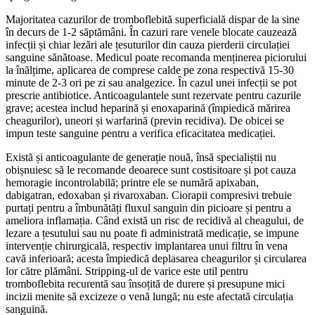
Majoritatea cazurilor de tromboflebită superficială dispar de la sine
în decurs de 1-2 săptămâni. În cazuri rare venele blocate cauzează
infecții și chiar lezări ale țesuturilor din cauza pierderii circulației
sanguine sănătoase. Medicul poate recomanda menținerea piciorului
la înălțime, aplicarea de comprese calde pe zona respectivă 15-30
minute de 2-3 ori pe zi sau analgezice. În cazul unei infecții se pot
prescrie antibiotice. Anticoagulantele sunt rezervate pentru cazurile
grave; acestea includ heparină și enoxaparină (împiedică mărirea
cheagurilor), uneori și warfarină (previn recidiva). De obicei se
impun teste sanguine pentru a verifica eficacitatea medicației.
Există și anticoagulante de generație nouă, însă specialiștii nu
obișnuiesc să le recomande deoarece sunt costisitoare și pot cauza
hemoragie incontrolabilă; printre ele se numără apixaban,
dabigatran, edoxaban și rivaroxaban. Ciorapii compresivi trebuie
purtați pentru a îmbunătăți fluxul sanguin din picioare și pentru a
ameliora inflamația. Când există un risc de recidivă al cheagului, de
lezare a țesutului sau nu poate fi administrată medicație, se impune
intervenție chirurgicală, respectiv implantarea unui filtru în vena
cavă inferioară; acesta împiedică deplasarea cheagurilor și circularea
lor către plămâni. Stripping-ul de varice este util pentru
tromboflebita recurentă sau însoțită de durere și presupune mici
incizii menite să excizeze o venă lungă; nu este afectată circulația
sanguină.