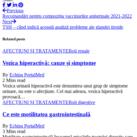
Previous
Recomandări pentru compoziția vaccinurilor antigripale 2021-2022
Next
TSH – când indică această analiză probleme ale glandei tiroide
Related posts
AFECȚIUNI ȘI TRATAMENTE
Boli renale
Vezica hiperactivă: cauze și simptome
By
Echipa PortalMed
2 Mins read
Vezica urinară hiperactivă este denumirea unui grup de simptome
urinare, nu este o afecțiune. Cel mai adesea, vezica hiperactivă
provoacă…
AFECȚIUNI ȘI TRATAMENTE
Boli digestive
Ce este motilitatea gastrointestinală
By
Echipa PortalMed
3 Mins read
Motilitate gastrointestinală înseamnă mișcările tractului digestiv care