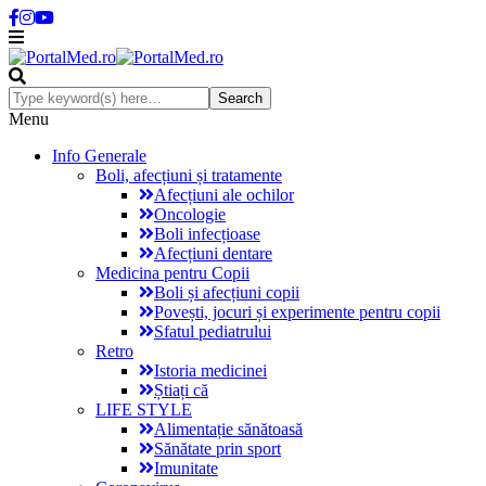
Menu
Info Generale
Boli, afecțiuni și tratamente
Afecțiuni ale ochilor
Oncologie
Boli infecțioase
Afecțiuni dentare
Medicina pentru Copii
Boli și afecțiuni copii
Povești, jocuri și experimente pentru copii
Sfatul pediatrului
Retro
Istoria medicinei
Știați că
LIFE STYLE
Alimentație sănătoasă
Sănătate prin sport
Imunitate