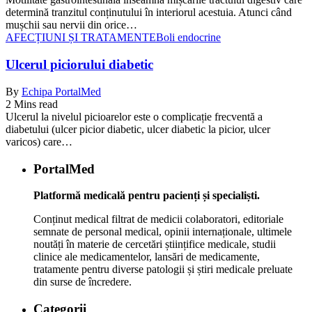
determină tranzitul conținutului în interiorul acestuia. Atunci când
mușchii sau nervii din orice…
AFECȚIUNI ȘI TRATAMENTE
Boli endocrine
Ulcerul piciorului diabetic
By
Echipa PortalMed
2 Mins read
Ulcerul la nivelul picioarelor este o complicație frecventă a
diabetului (ulcer picior diabetic, ulcer diabetic la picior, ulcer
varicos) care…
PortalMed
Platformă medicală pentru pacienți și specialiști.
Conținut medical filtrat de medicii colaboratori, editoriale
semnate de personal medical, opinii internaționale, ultimele
noutăți în materie de cercetări științifice medicale, studii
clinice ale medicamentelor, lansări de medicamente,
tratamente pentru diverse patologii și știri medicale preluate
din surse de încredere.
Categorii