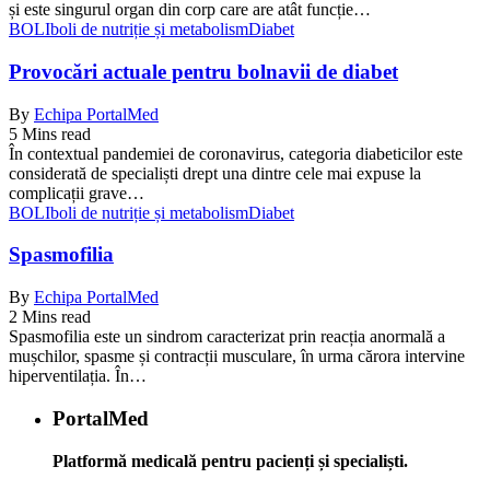
și este singurul organ din corp care are atât funcție…
BOLI
boli de nutriție și metabolism
Diabet
Provocări actuale pentru bolnavii de diabet
By
Echipa PortalMed
5 Mins read
În contextual pandemiei de coronavirus, categoria diabeticilor este
considerată de specialiști drept una dintre cele mai expuse la
complicații grave…
BOLI
boli de nutriție și metabolism
Diabet
Spasmofilia
By
Echipa PortalMed
2 Mins read
Spasmofilia este un sindrom caracterizat prin reacția anormală a
mușchilor, spasme și contracții musculare, în urma cărora intervine
hiperventilația. În…
PortalMed
Platformă medicală pentru pacienți și specialiști.