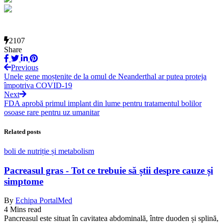
2107
Share
Previous
Unele gene moștenite de la omul de Neanderthal ar putea proteja
împotriva COVID-19
Next
FDA aprobă primul implant din lume pentru tratamentul bolilor
osoase rare pentru uz umanitar
Related posts
boli de nutriție și metabolism
Pacreasul gras - Tot ce trebuie să știi despre cauze și
simptome
By
Echipa PortalMed
4 Mins read
Pancreasul este situat în cavitatea abdominală, între duoden și splină,