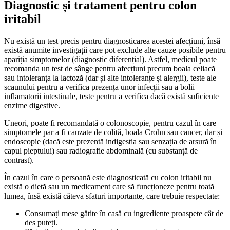
Diagnostic și tratament pentru colon
iritabil
Nu există un test precis pentru diagnosticarea acestei afecțiuni, însă
există anumite investigații care pot exclude alte cauze posibile pentru
apariția simptomelor (diagnostic diferențial). Astfel, medicul poate
recomanda un test de sânge pentru afecțiuni precum boala celiacă
sau intoleranța la lactoză (dar și alte intoleranțe și alergii), teste ale
scaunului pentru a verifica prezența unor infecții sau a bolii
inflamatorii intestinale, teste pentru a verifica dacă există suficiente
enzime digestive.
Uneori, poate fi recomandată o colonoscopie, pentru cazul în care
simptomele par a fi cauzate de colită, boala Crohn sau cancer, dar și
endoscopie (dacă este prezentă indigestia sau senzația de arsură în
capul pieptului) sau radiografie abdominală (cu substanță de
contrast).
În cazul în care o persoană este diagnosticată cu colon iritabil nu
există o dietă sau un medicament care să funcționeze pentru toată
lumea, însă există câteva sfaturi importante, care trebuie respectate:
Consumați mese gătite în casă cu ingrediente proaspete cât de
des puteți.