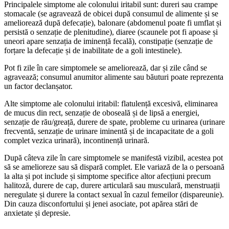
Principalele simptome ale colonului iritabil sunt: dureri sau crampe
stomacale (se agravează de obicei după consumul de alimente și se
ameliorează după defecație), balonare (abdomenul poate fi umflat și
persistă o senzație de plenitudine), diaree (scaunele pot fi apoase și
uneori apare senzația de iminență fecală), constipație (senzație de
forțare la defecație și de inabilitate de a goli intestinele).
Pot fi zile în care simptomele se ameliorează, dar și zile când se
agravează; consumul anumitor alimente sau băuturi poate reprezenta
un factor declanșator.
Alte simptome ale colonului iritabil: flatulență excesivă, eliminarea
de mucus din rect, senzație de oboseală și de lipsă a energiei,
senzație de rău/greață, durere de spate, probleme cu urinarea (urinare
frecventă, senzație de urinare iminentă și de incapacitate de a goli
complet vezica urinară), incontinență urinară.
După câteva zile în care simptomele se manifestă vizibil, acestea pot
să se amelioreze sau să dispară complet. Ele variază de la o persoană
la alta și pot include și simptome specifice altor afecțiuni precum
halitoză, durere de cap, durere articulară sau musculară, menstruații
neregulate și durere la contact sexual în cazul femeilor (dispareunie).
Din cauza disconfortului și jenei asociate, pot apărea stări de
anxietate și depresie.