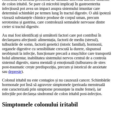
de colon iritabil. Se pare că microbii implicați în gastroenterita
infecțioasă pot avea un impact asupra sistemului imunitar care
determină schimbări pe termen lung în tractul digestiv. O altă ipoteză
vizează substanțele chimice produse de corpul uman, precum
serotonina și gastrina, care controlează semnalele nervoase dintre
creier si tractul digestiv.
Au mai fost identificați și următorii factori care pot contribui în
declanșarea afecțiunii: alimentația, factorii de mediu (stresul),
tulburările de somn, factorii genetici (istoric familial), hormonii,
organele digestive cu sensibilitate crescută la durere, răspunsul
neobișnuit la infecție, funcționare precară a mușchilor care transportă
bolul alimentar, inabilitatea sistemului nervos central de a controla
sistemul digestiv, starea mentală și emoțională (tulburarea de stres
post-traumatic crește predispoziția, precum și istoricul de anxietate
sau
depresie
).
Colonul iritabil nu este contagios și nu cauzează cancer. Schimbările
hormonale pot însă să agraveze simptomele (perioada menstruală
este caracterizată prin simptome pronunțate la multe femei), iar
infecțiile pot declanșa sindromul de colon iritabil post-infecțios.
Simptomele colonului iritabil