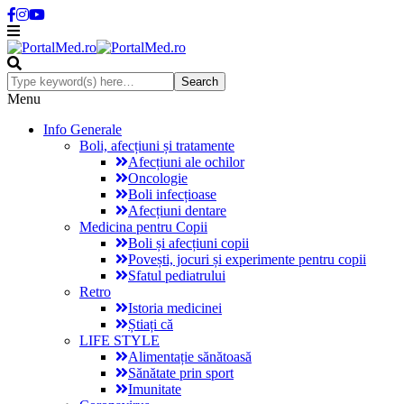
Menu
Info Generale
Boli, afecțiuni și tratamente
Afecțiuni ale ochilor
Oncologie
Boli infecțioase
Afecțiuni dentare
Medicina pentru Copii
Boli și afecțiuni copii
Povești, jocuri și experimente pentru copii
Sfatul pediatrului
Retro
Istoria medicinei
Știați că
LIFE STYLE
Alimentație sănătoasă
Sănătate prin sport
Imunitate