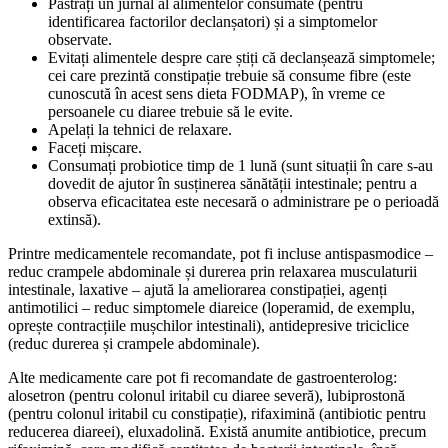
Păstrați un jurnal al alimentelor consumate (pentru
identificarea factorilor declanșatori) și a simptomelor
observate.
Evitați alimentele despre care știți că declanșează simptomele;
cei care prezintă constipație trebuie să consume fibre (este
cunoscută în acest sens dieta FODMAP), în vreme ce
persoanele cu diaree trebuie să le evite.
Apelați la tehnici de relaxare.
Faceți mișcare.
Consumați probiotice timp de 1 lună (sunt situații în care s-au
dovedit de ajutor în susținerea sănătății intestinale; pentru a
observa eficacitatea este necesară o administrare pe o perioadă
extinsă).
Printre medicamentele recomandate, pot fi incluse antispasmodice –
reduc crampele abdominale și durerea prin relaxarea musculaturii
intestinale, laxative – ajută la ameliorarea constipației, agenți
antimotilici – reduc simptomele diareice (loperamid, de exemplu,
oprește contracțiile mușchilor intestinali), antidepresive triciclice
(reduc durerea și crampele abdominale).
Alte medicamente care pot fi recomandate de gastroenterolog:
alosetron (pentru colonul iritabil cu diaree severă), lubiprostonă
(pentru colonul iritabil cu constipație), rifaximină (antibiotic pentru
reducerea diareei), eluxadolină. Există anumite antibiotice, precum