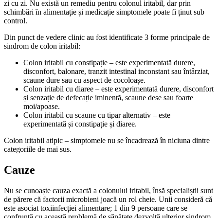
zi cu zi. Nu există un remediu pentru colonul iritabil, dar prin
schimbări în alimentație și medicație simptomele poate fi ținut sub
control.
Din punct de vedere clinic au fost identificate 3 forme principale de
sindrom de colon iritabil:
Colon iritabil cu constipație – este experimentată durere,
disconfort, balonare, tranzit intestinal inconstant sau întârziat,
scaune dure sau cu aspect de cocoloașe.
Colon iritabil cu diaree – este experimentată durere, disconfort
și senzație de defecație iminentă, scaune dese sau foarte
moi/apoase.
Colon iritabil cu scaune cu tipar alternativ – este
experimentată și constipație și diaree.
Colon iritabil atipic – simptomele nu se încadrează în niciuna dintre
categoriile de mai sus.
Cauze
Nu se cunoaște cauza exactă a colonului iritabil, însă specialiștii sunt
de părere că factorii microbieni joacă un rol cheie. Unii consideră că
este asociat toxiinfecției alimentare; 1 din 9 persoane care se
confruntă cu această problemă de sănătate dezvoltă ulterior sindrom