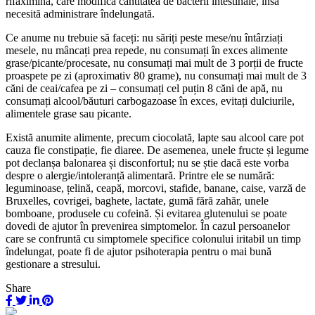
rifaximină, care modifică cantitatea de bacterii intestinale, însă
necesită administrare îndelungată.
Ce anume nu trebuie să faceți: nu săriți peste mese/nu întârziați
mesele, nu mâncați prea repede, nu consumați în exces alimente
grase/picante/procesate, nu consumați mai mult de 3 porții de fructe
proaspete pe zi (aproximativ 80 grame), nu consumați mai mult de 3
căni de ceai/cafea pe zi – consumați cel puțin 8 căni de apă, nu
consumați alcool/băuturi carbogazoase în exces, evitați dulciurile,
alimentele grase sau picante.
Există anumite alimente, precum ciocolată, lapte sau alcool care pot
cauza fie constipație, fie diaree. De asemenea, unele fructe și legume
pot declanșa balonarea și disconfortul; nu se știe dacă este vorba
despre o alergie/intoleranță alimentară. Printre ele se numără:
leguminoase, țelină, ceapă, morcovi, stafide, banane, caise, varză de
Bruxelles, covrigei, baghete, lactate, gumă fără zahăr, unele
bomboane, produsele cu cofeină. Și evitarea glutenului se poate
dovedi de ajutor în prevenirea simptomelor. În cazul persoanelor
care se confruntă cu simptomele specifice colonului iritabil un timp
îndelungat, poate fi de ajutor psihoterapia pentru o mai bună
gestionare a stresului.
Share