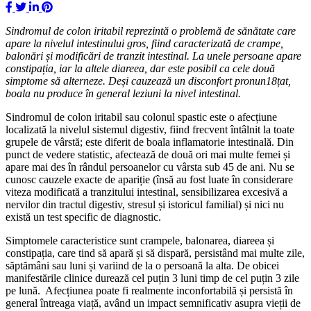
Sindromul de colon iritabil reprezintă o problemă de sănătate care
apare la nivelul intestinului gros, fiind caracterizată de crampe,
balonări și modificări de tranzit intestinal. La unele persoane apare
constipația, iar la altele diareea, dar este posibil ca cele două
simptome să alterneze. Deși cauzează un disconfort pronun18țat,
boala nu produce în general leziuni la nivel intestinal.
Sindromul de colon iritabil sau colonul spastic este o afecțiune
localizată la nivelul sistemul digestiv, fiind frecvent întâlnit la toate
grupele de vârstă; este diferit de boala inflamatorie intestinală. Din
punct de vedere statistic, afectează de două ori mai multe femei și
apare mai des în rândul persoanelor cu vârsta sub 45 de ani. Nu se
cunosc cauzele exacte de apariție (însă au fost luate în considerare
viteza modificată a tranzitului intestinal, sensibilizarea excesivă a
nervilor din tractul digestiv, stresul și istoricul familial) și nici nu
există un test specific de diagnostic.
Simptomele caracteristice sunt crampele, balonarea, diareea și
constipația, care tind să apară și să dispară, persistând mai multe zile,
săptămâni sau luni și variind de la o persoană la alta. De obicei
manifestările clinice durează cel puțin 3 luni timp de cel puțin 3 zile
pe lună. Afecțiunea poate fi realmente inconfortabilă și persistă în
general întreaga viață, având un impact semnificativ asupra vieții de