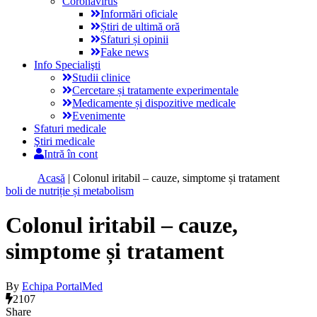
Coronavirus
Informări oficiale
Știri de ultimă oră
Sfaturi și opinii
Fake news
Info Specialişti
Studii clinice
Cercetare și tratamente experimentale
Medicamente și dispozitive medicale
Evenimente
Sfaturi medicale
Ştiri medicale
Intră în cont
Acasă
|
Colonul iritabil – cauze, simptome și tratament
boli de nutriție și metabolism
Colonul iritabil – cauze,
simptome și tratament
By
Echipa PortalMed
2107
Share