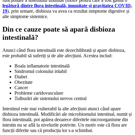
funcționare a sistemului imunitar (motiv pentru care a fost găsită o
legătură dintre flora intestinală, imunitate și gravitatea COVID-
19
), prin urmare, disbioza va avea ca rezultat simptome digestive și
alte simptome sistemice.
Din ce cauze poate să apară disbioza
intestinală?
Atunci când flora intestinală este dezechilibrată și apare disbioza,
este probabil să suferiți și de alte afecțiuni. Acestea includ:
Boala inflamatorie intestinală
Sindromul colonului iritabil
Diabet
Obezitate
Cancer
Probleme caridovasculare
Tulburări ale sistemului nervos central
Intestinul este mai vulnerabil la alte afecțiuni atunci când apare
disbioza intestinală. Modificări ale microbiomului intestinal, numit și
flora intestinală, pot apărea deoarece diferitele microorganisme din
intestin nu se află la nivelurile potrivite. Un motiv este că flora are
funcții diferite sau că producția lor s-a schimbat.