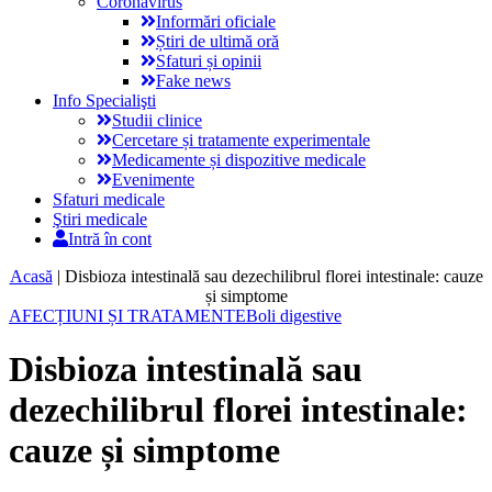
Coronavirus
Informări oficiale
Știri de ultimă oră
Sfaturi și opinii
Fake news
Info Specialişti
Studii clinice
Cercetare și tratamente experimentale
Medicamente și dispozitive medicale
Evenimente
Sfaturi medicale
Ştiri medicale
Intră în cont
Acasă
|
Disbioza intestinală sau dezechilibrul florei intestinale: cauze
și simptome
AFECȚIUNI ȘI TRATAMENTE
Boli digestive
Disbioza intestinală sau
dezechilibrul florei intestinale:
cauze și simptome