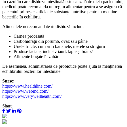
În cazul în care disbioza intestinală este cauzată de dieta pacientului,
medicul poate recomanda un regim alimentar pentru a se asigura că
pacientul primește suficiente substanțe nutritive pentru a menține
bacteriile în echilibru.
Alimentele nerecomandate în disbioză includ:
Carnea procesată
Carbohidrații din porumb, ovăz sau pâine
Unele fructe, cum ar fi bananele, merele și strugurii
Produse lactate, inclusiv iaurt, lapte și brânză
Alimente bogate în zahăr
De asemenea, administrarea de probiotice poate ajuta la menținerea
echilibrului bacteriilor intestinale.
Surse:
https://www.healthline.com/
https://www.webmd.com/
https://www.verywellhealth.com/
Share