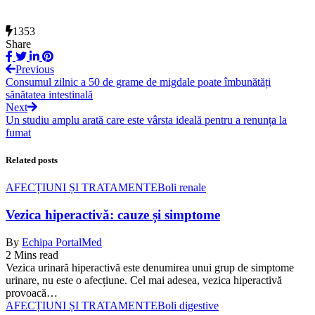
1353
Share
Previous
Consumul zilnic a 50 de grame de migdale poate îmbunătăți
sănătatea intestinală
Next
Un studiu amplu arată care este vârsta ideală pentru a renunța la
fumat
Related posts
AFECȚIUNI ȘI TRATAMENTE
Boli renale
Vezica hiperactivă: cauze și simptome
By
Echipa PortalMed
2 Mins read
Vezica urinară hiperactivă este denumirea unui grup de simptome
urinare, nu este o afecțiune. Cel mai adesea, vezica hiperactivă
provoacă…
AFECȚIUNI ȘI TRATAMENTE
Boli digestive