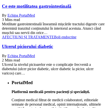
Ce este motilitatea gastrointestinală
By
Echipa PortalMed
3 Mins read
Motilitate gastrointestinală înseamnă mișcările tractului digestiv care
determină tranzitul conținutului în interiorul acestuia. Atunci când
mușchii sau nervii din orice…
AFECȚIUNI ȘI TRATAMENTE
Boli endocrine
Ulcerul piciorului diabetic
By
Echipa PortalMed
2 Mins read
Ulcerul la nivelul picioarelor este o complicație frecventă a
diabetului (ulcer picior diabetic, ulcer diabetic la picior, ulcer
varicos) care…
PortalMed
Platformă medicală pentru pacienți și specialiști.
Conținut medical filtrat de medicii colaboratori, editoriale
semnate de personal medical, opinii internaționale, ultimele