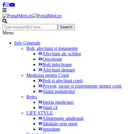
Menu
Info Generale
Boli, afecțiuni și tratamente
Afecțiuni ale ochilor
Oncologie
Boli infecțioase
Afecțiuni dentare
Medicina pentru Copii
Boli și afecțiuni copii
Povești, jocuri și experimente pentru copii
Sfatul pediatrului
Retro
Istoria medicinei
Știați că
LIFE STYLE
Alimentație sănătoasă
Sănătate prin sport
Imunitate