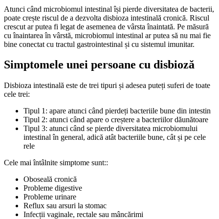
Atunci când microbiomul intestinal își pierde diversitatea de bacterii,
poate crește riscul de a dezvolta disbioza intestinală cronică. Riscul
crescut ar putea fi legat de asemenea de vârsta înaintată. Pe măsură
cu înaintarea în vârstă, microbiomul intestinal ar putea să nu mai fie
bine conectat cu tractul gastrointestinal și cu sistemul imunitar.
Simptomele unei persoane cu disbioză
Disbioza intestinală este de trei tipuri și adesea puteți suferi de toate
cele trei:
Tipul 1: apare atunci când pierdeți bacteriile bune din intestin
Tipul 2: atunci când apare o creștere a bacteriilor dăunătoare
Tipul 3: atunci când se pierde diversitatea microbiomului
intestinal în general, adică atât bacteriile bune, cât și pe cele
rele
Cele mai întâlnite simptome sunt::
Oboseală cronică
Probleme digestive
Probleme urinare
Reflux sau arsuri la stomac
Infecții vaginale, rectale sau mâncărimi