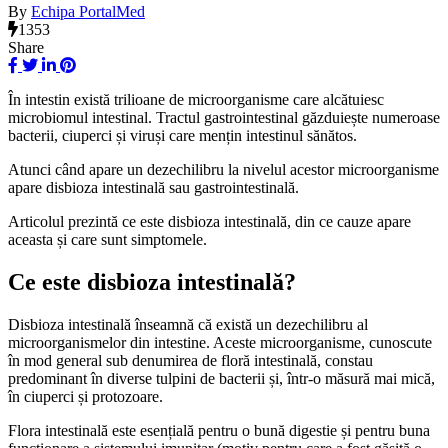
By
Echipa PortalMed
1353
Share
În intestin există trilioane de microorganisme care alcătuiesc
microbiomul intestinal. Tractul gastrointestinal găzduiește numeroase
bacterii, ciuperci și viruși care mențin intestinul sănătos.
Atunci când apare un dezechilibru la nivelul acestor microorganisme
apare disbioza intestinală sau gastrointestinală.
Articolul prezintă ce este disbioza intestinală, din ce cauze apare
aceasta și care sunt simptomele.
Ce este disbioza intestinală?
Disbioza intestinală înseamnă că există un dezechilibru al
microorganismelor din intestine. Aceste microorganisme, cunoscute
în mod general sub denumirea de floră intestinală, constau
predominant în diverse tulpini de bacterii și, într-o măsură mai mică,
în ciuperci și protozoare.
Flora intestinală este esențială pentru o bună digestie și pentru buna