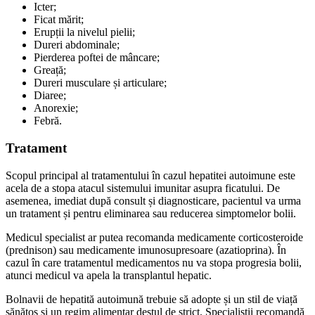
Icter;
Ficat mărit;
Erupții la nivelul pielii;
Dureri abdominale;
Pierderea poftei de mâncare;
Greață;
Dureri musculare și articulare;
Diaree;
Anorexie;
Febră.
Tratament
Scopul principal al tratamentului în cazul hepatitei autoimune este
acela de a stopa atacul sistemului imunitar asupra ficatului. De
asemenea, imediat după consult și diagnosticare, pacientul va urma
un tratament și pentru eliminarea sau reducerea simptomelor bolii.
Medicul specialist ar putea recomanda medicamente corticosteroide
(prednison) sau medicamente imunosupresoare (azatioprina). În
cazul în care tratamentul medicamentos nu va stopa progresia bolii,
atunci medicul va apela la transplantul hepatic.
Bolnavii de hepatită autoimună trebuie să adopte și un stil de viață
sănătos și un regim alimentar destul de strict. Specialiștii recomandă