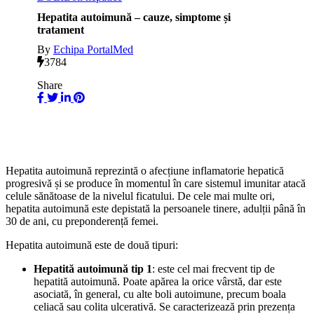
Hepatita autoimună – cauze, simptome și
tratament
By
Echipa PortalMed
3784
Share
Hepatita autoimună reprezintă o afecțiune inflamatorie hepatică
progresivă și se produce în momentul în care sistemul imunitar atacă
celule sănătoase de la nivelul ficatului. De cele mai multe ori,
hepatita autoimună este depistată la persoanele tinere, adulții până în
30 de ani, cu preponderență femei.
Hepatita autoimună este de două tipuri:
Hepatită autoimună tip 1
: este cel mai frecvent tip de
hepatită autoimună. Poate apărea la orice vârstă, dar este
asociată, în general, cu alte boli autoimune, precum boala
celiacă sau colita ulcerativă. Se caracterizează prin prezența