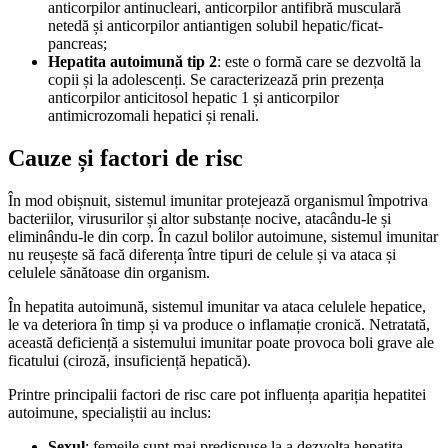
anticorpilor antinucleari, anticorpilor antifibră musculară
netedă și anticorpilor antiantigen solubil hepatic/ficat-
pancreas;
Hepatita autoimună tip 2
: este o formă care se dezvoltă la
copii și la adolescenți. Se caracterizează prin prezența
anticorpilor anticitosol hepatic 1 și anticorpilor
antimicrozomali hepatici și renali.
Cauze și factori de risc
În mod obișnuit, sistemul imunitar protejează organismul împotriva
bacteriilor, virusurilor și altor substanțe nocive, atacându-le și
eliminându-le din corp. În cazul bolilor autoimune, sistemul imunitar
nu reușește să facă diferența între tipuri de celule și va ataca și
celulele sănătoase din organism.
În hepatita autoimună, sistemul imunitar va ataca celulele hepatice,
le va deteriora în timp și va produce o inflamație cronică. Netratată,
această deficiență a sistemului imunitar poate provoca boli grave ale
ficatului (ciroză, insuficiență hepatică).
Printre principalii factori de risc care pot influența apariția hepatitei
autoimune, specialiștii au inclus:
Sexul
: femeile sunt mai predispuse la a dezvolta hepatita