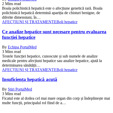
2 Mins read
Boala polichistică hepatică este o afecțiune genetică rară. Boala
polichistică hepatică determină apariția de chisturi benigne, de
diferite dimensiuni, în…
AFECȚIUNI ȘI TRATAMENTE
Boli hepatice
Ce analize hepatice sunt necesare pentru evaluarea
funcției hepatice
By
Echipa PortalMed
3 Mins read
Testele funcției hepatice, cunoscute și sub numele de analize
medicale pentru afecțiuni hepatice sau analize hepatice, ajută la
determinarea sănătății…
AFECȚIUNI ȘI TRATAMENTE
Boli hepatice
Insuficiența hepatică acută
By
Ştiri PortalMed
3 Mins read
Ficatul este al doilea cel mai mare organ din corp și îndeplinește mai
multe funcții, principalul rol fiind de a…