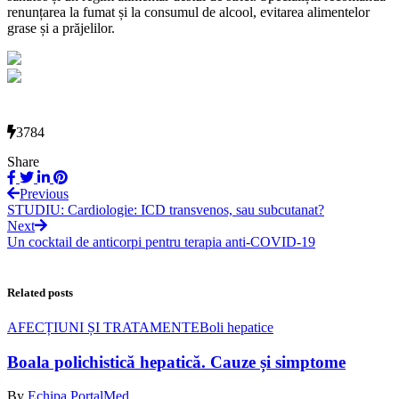
renunțarea la fumat și la consumul de alcool, evitarea alimentelor
grase și a prăjelilor.
3784
Share
Previous
STUDIU: Cardiologie: ICD transvenos, sau subcutanat?
Next
Un cocktail de anticorpi pentru terapia anti-COVID-19
Related posts
AFECȚIUNI ȘI TRATAMENTE
Boli hepatice
Boala polichistică hepatică. Cauze și simptome
By
Echipa PortalMed