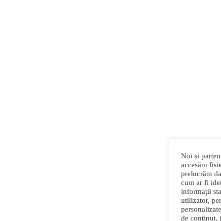
Noi și parten
accesăm fisie
prelucrăm da
cum ar fi iden
informații st
utilizator, p
personalizate
de conținut, 