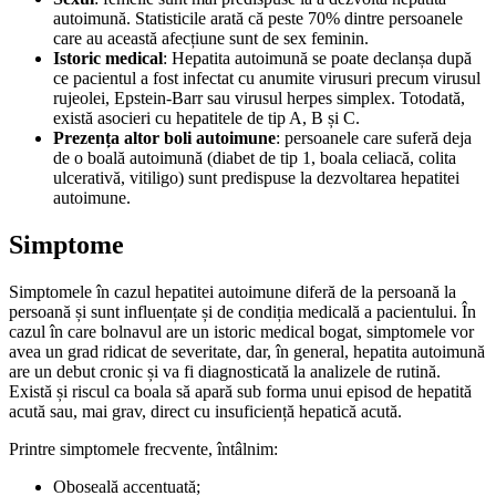
autoimună. Statisticile arată că peste 70% dintre persoanele
care au această afecțiune sunt de sex feminin.
Istoric medical
: Hepatita autoimună se poate declanșa după
ce pacientul a fost infectat cu anumite virusuri precum virusul
rujeolei, Epstein-Barr sau virusul herpes simplex. Totodată,
există asocieri cu hepatitele de tip A, B și C.
Prezența altor boli autoimune
: persoanele care suferă deja
de o boală autoimună (diabet de tip 1, boala celiacă, colita
ulcerativă, vitiligo) sunt predispuse la dezvoltarea hepatitei
autoimune.
Simptome
Simptomele în cazul hepatitei autoimune diferă de la persoană la
persoană și sunt influențate și de condiția medicală a pacientului. În
cazul în care bolnavul are un istoric medical bogat, simptomele vor
avea un grad ridicat de severitate, dar, în general, hepatita autoimună
are un debut cronic și va fi diagnosticată la analizele de rutină.
Există și riscul ca boala să apară sub forma unui episod de hepatită
acută sau, mai grav, direct cu insuficiență hepatică acută.
Printre simptomele frecvente, întâlnim:
Oboseală accentuată;