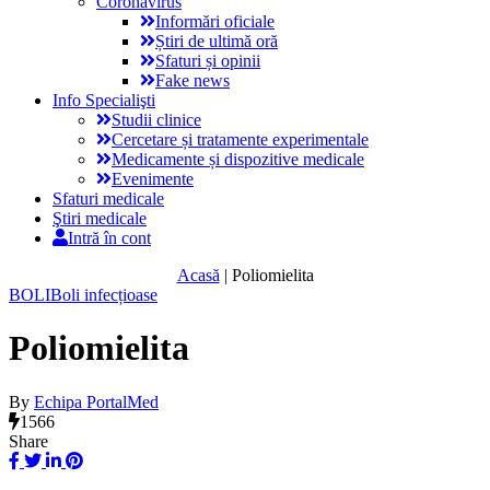
Coronavirus
Informări oficiale
Știri de ultimă oră
Sfaturi și opinii
Fake news
Info Specialişti
Studii clinice
Cercetare și tratamente experimentale
Medicamente și dispozitive medicale
Evenimente
Sfaturi medicale
Ştiri medicale
Intră în cont
Acasă
|
Poliomielita
BOLI
Boli infecțioase
Poliomielita
By
Echipa PortalMed
1566
Share