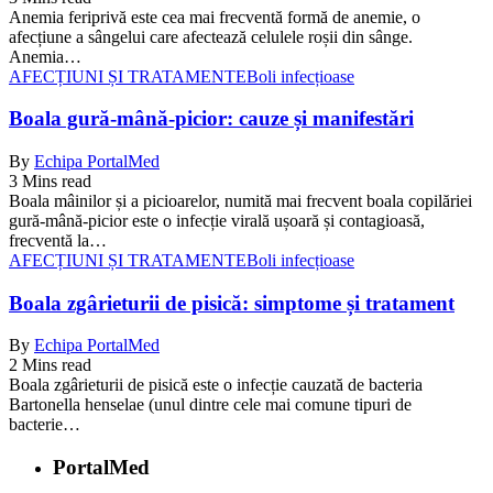
Anemia feriprivă este cea mai frecventă formă de anemie, o
afecțiune a sângelui care afectează celulele roșii din sânge.
Anemia…
AFECȚIUNI ȘI TRATAMENTE
Boli infecțioase
Boala gură-mână-picior: cauze și manifestări
By
Echipa PortalMed
3 Mins read
Boala mâinilor și a picioarelor, numită mai frecvent boala copilăriei
gură-mână-picior este o infecție virală ușoară și contagioasă,
frecventă la…
AFECȚIUNI ȘI TRATAMENTE
Boli infecțioase
Boala zgârieturii de pisică: simptome și tratament
By
Echipa PortalMed
2 Mins read
Boala zgârieturii de pisică este o infecție cauzată de bacteria
Bartonella henselae (unul dintre cele mai comune tipuri de
bacterie…
PortalMed