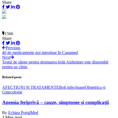
Share
1566
Share
Previous
40 de medicamente noi introduse în Canamed
Next
Testul de sânge pentru depistarea bolii Alzheimer este disponibil
pentru uz clinic
Related posts
AFECȚIUNI ȘI TRATAMENTE
Boli infecțioase
Obstetrica și
Ginecologie
Anemia feriprivă – cauze, simptome și complicații
By
Echipa PortalMed
3 Mins read