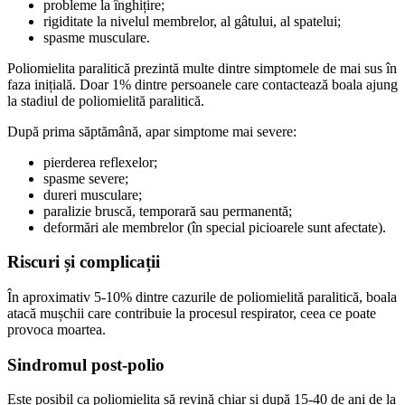
probleme la înghițire;
rigiditate la nivelul membrelor, al gâtului, al spatelui;
spasme musculare.
Poliomielita paralitică prezintă multe dintre simptomele de mai sus în
faza inițială. Doar 1% dintre persoanele care contactează boala ajung
la stadiul de poliomielită paralitică.
După prima săptămână, apar simptome mai severe:
pierderea reflexelor;
spasme severe;
dureri musculare;
paralizie bruscă, temporară sau permanentă;
deformări ale membrelor (în special picioarele sunt afectate).
Riscuri și complicații
În aproximativ 5-10% dintre cazurile de poliomielită paralitică, boala
atacă mușchii care contribuie la procesul respirator, ceea ce poate
provoca moartea.
Sindromul post-polio
Este posibil ca poliomielita să revină chiar și după 15-40 de ani de la