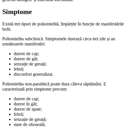
Simptome
Există trei tipuri de poliomielită, împărțite în funcție de manifestările
bolii.
Poliomielita subclinică. Simptomele durează circa trei zile și au
următoarele manifestări:
durere de cap;
durere de gât;
senzație de greață;
febră;
disconfort generalizat.
Poliomielita non-paralitică poate dura câteva săptămâni. E
caracterizată prin simptome precum:
durere de cap;
durere în gât;
durere de spate;
febră;
senzație de greață;
stare de oboseală;