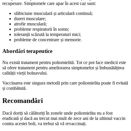
recuperare. Simptomele care apar în acest caz sunt:
slăbiciune musculară și articulară continuă;
dureri musculare;
atrofie musculară;
probleme respiratorii în somn;
toleranță scăzută la temperaturi mici;
probleme de concentrare și memorie.
Abordări terapeutice
Nu există tratament pentru poliomielită. Tot ce pot face medicii este
să ofere tratament pentru ameliorarea simptomelor și îmbunătățirea
calității vieții bolnavului.
Vaccinarea este singura metodă prin care poliomielita poate fi evitată
și combătută.
Recomandări
Dacă doriți să călătoriți în zonele unde poliomielita nu a fost
eradicată și dacă au trecut mai mult de zece ani de la ultimul vaccin
contra acestei boli, va trebui să vă revaccinați.