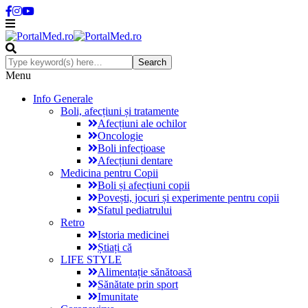
Menu
Info Generale
Boli, afecțiuni și tratamente
Afecțiuni ale ochilor
Oncologie
Boli infecțioase
Afecțiuni dentare
Medicina pentru Copii
Boli și afecțiuni copii
Povești, jocuri și experimente pentru copii
Sfatul pediatrului
Retro
Istoria medicinei
Știați că
LIFE STYLE
Alimentație sănătoasă
Sănătate prin sport
Imunitate