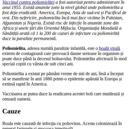
Vaccinul contra poliomielitei
a fost autorizat pentru administrare în
anul 1955. Există anumite zone la nivel global unde poliomielita a
fost deja eradicată: America, Europa, Asia de sud-est și Pacificul de
vest. Din nefericire, poliomielita încă mai face victime în Pakistan,
Afganistan și Nigeria. Există risc de infecție în anumite zone din
Africa și unele țări din Orientul Mijlociu. Organizația Mondială a
Sănătății arată că 1 la 200 de cazuri de infectare cu poliomielită
duce la paralizie permanentă.
Poliomielita,
adesea numită paralizie infantilă, este o
boală virală
extrem de contagioasă care provoacă daune serioase în organism și
poate duce până la decesul bolnavului. Poliomielita afectează în mod
special copiii cu vârsta de sub cinci ani.
Poliomielita a existat pe pământ vreme de mii de ani, însă a început
să se manifeste în anii 1880 printr-o epidemie apărută în Europa și
extinsă rapid în America.
Vaccinarea ar putea duce la eradicarea acestei boli care mutilează și
omoară oameni.
Cauze
Boala este cauzată de infecția cu poliovirus. Acesta colonizează în
general faringele și mucoasa intestinală.