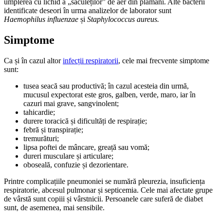
umplerea cu lichid a „săculeților” de aer din plămâni. Alte bacterii
identificate deseori în urma analizelor de laborator sunt
Haemophilus influenzae
și
Staphylococcus aureus.
Simptome
Ca și în cazul altor
infecții respiratorii
, cele mai frecvente simptome
sunt:
tusea seacă sau productivă; în cazul acesteia din urmă,
mucusul expectorat este gros, galben, verde, maro, iar în
cazuri mai grave, sangvinolent;
tahicardie;
durere toracică și dificultăți de respirație;
febră și transpirație;
tremurături;
lipsa poftei de mâncare, greață sau vomă;
dureri musculare și articulare;
oboseală, confuzie și dezorientare.
Printre complicațiile pneumoniei se numără pleurezia, insuficiența
respiratorie, abcesul pulmonar și septicemia. Cele mai afectate grupe
de vârstă sunt copiii și vârstnicii. Persoanele care suferă de diabet
sunt, de asemenea, mai sensibile.