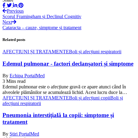
Previous
Scorul Framingham și Declinul Cognitiv
Next
Cataracta – cauze, simptome și tratament
Related posts
AFECȚIUNI ȘI TRATAMENTE
Boli și afecțiuni respiratorii
Edemul pulmonar - factori declanșatori și simptome
By
Echipa PortalMed
3 Mins read
Edemul pulmonar este o afecțiune gravă ce apare atunci când în
alveolele plămânilor se acumulează lichid. Acest lucru duce la…
AFECȚIUNI ȘI TRATAMENTE
Boli și afecțiuni copii
Boli și
afecțiuni respiratorii
Pneumonia interstiţială la copii: simptome și
tratament
By
Ştiri PortalMed