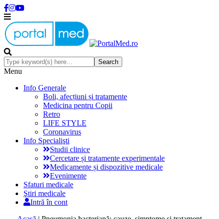
Menu
Info Generale
Boli, afecțiuni și tratamente
Medicina pentru Copii
Retro
LIFE STYLE
Coronavirus
Info Specialişti
Studii clinice
Cercetare și tratamente experimentale
Medicamente și dispozitive medicale
Evenimente
Sfaturi medicale
Ştiri medicale
Intră în cont
Acasă
|
Pneumonia bacteriană: cauze, simptome și tratament