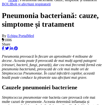
BOLI
Boli și afecțiuni respiratorii
Pneumonia bacteriană: cauze,
simptome și tratament
By
Echipa PortalMed
1006
Share
Pneumonia provoacă în fiecare an aproximativ 4 milioane de
decese. Aceasta poate fi provocată de mai mulți agenți patogeni
(virusuri, bacterii, fungi, paraziți), dar cea mai frecventă formă este
pneumonia bacteriană, provocată de cele mai multe ori de
Streptococcus Pneumoniae. În cazul infectării copiilor, această
boală poate conduce la pleurezie sau afecțiuni mai grave.
Cauzele pneumoniei bacteriene
Streptococcus pneumoniae
este bacteria care provoacă cele mai
multe cazuri de pneumonie. Aceasta determină inflamația și