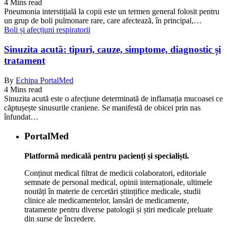
4 Mins read
Pneumonia interstițială la copii este un termen general folosit pentru
un grup de boli pulmonare rare, care afectează, în principal,…
Boli și afecțiuni respiratorii
Sinuzita acută: tipuri, cauze, simptome, diagnostic și
tratament
By
Echipa PortalMed
4 Mins read
Sinuzita acută este o afecțiune determinată de inflamația mucoasei ce
căptușește sinusurile craniene. Se manifestă de obicei prin nas
înfundat…
PortalMed
Platformă medicală pentru pacienți și specialiști.
Conținut medical filtrat de medicii colaboratori, editoriale
semnate de personal medical, opinii internaționale, ultimele
noutăți în materie de cercetări științifice medicale, studii
clinice ale medicamentelor, lansări de medicamente,
tratamente pentru diverse patologii și știri medicale preluate
din surse de încredere.