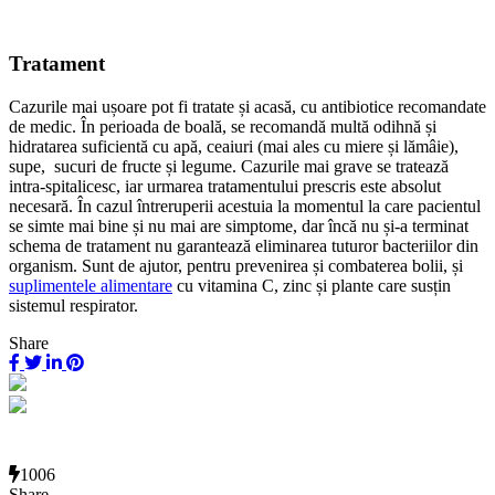
Tratament
Cazurile mai ușoare pot fi tratate și acasă, cu antibiotice recomandate
de medic. În perioada de boală, se recomandă multă odihnă și
hidratarea suficientă cu apă, ceaiuri (mai ales cu miere și lămâie),
supe, sucuri de fructe și legume. Cazurile mai grave se tratează
intra-spitalicesc, iar urmarea tratamentului prescris este absolut
necesară. În cazul întreruperii acestuia la momentul la care pacientul
se simte mai bine și nu mai are simptome, dar încă nu și-a terminat
schema de tratament nu garantează eliminarea tuturor bacteriilor din
organism. Sunt de ajutor, pentru prevenirea și combaterea bolii, și
suplimentele alimentare
cu vitamina C, zinc și plante care susțin
sistemul respirator.
Share
1006
Share