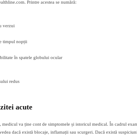
althline.com. Printre acestea se numără:
u verzui
e timpul nopții
bilitate în spatele globului ocular
sului redus
zitei acute
e, medicul va ține cont de simptomele și istoricul medical. În cadrul exa
 vedea dacă există blocaje, inflamații sau scurgeri. Dacă există suspiciuni