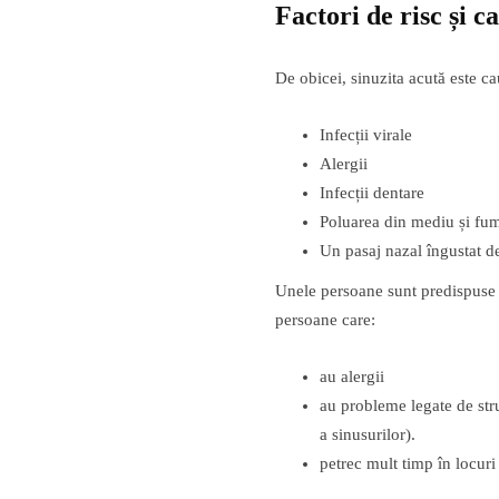
Factori de risc și c
De obicei, sinuzita acută este ca
Infecții virale
Alergii
Infecții dentare
Poluarea din mediu și fum
Un pasaj nazal îngustat de
Unele persoane sunt predispuse s
persoane care:
au alergii
au probleme legate de stru
a sinusurilor).
petrec mult timp în locuri 