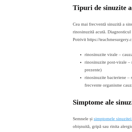
Tipuri de sinuzite 
Cea mai frecventă sinuzită a sin
rinosinuzită acută. Diagnosticu
Potrivit https://teachmesurgery.c
rinosinuzite virale – cauza
rinosinuzite post-virale –
prezente)
rinosinuzite bacteriene – 
frecvente organisme cauza
Simptome
ale sinuz
Semnele și
simptomele sinuzitei
obișnuită, gripă sau rinita alerg