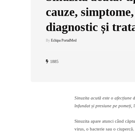
cauze, simptome,
diagnostic și tra
By
Echipa PortalMed
1885
Sinuzita acută este o afecțiune 
înfundat și presiune pe pomeți, î
Sinuzita apare atunci când căptuș
virus, o bacterie sau o ciupercă.