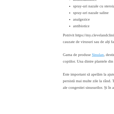
spray-uri nazale cu steroi
spray-uri nazale saline
analgezice
antibiotice
Potrivit https://my.clevelandclin
cauzate de virusuri sau de alți f
Gama de produse
Sinulan
, dest
copiilor. Una dintre plantele din
Este important să apelăm la ajuto
persistă mai multe zile la rând. 
ale congestiei sinusurilor. Și în