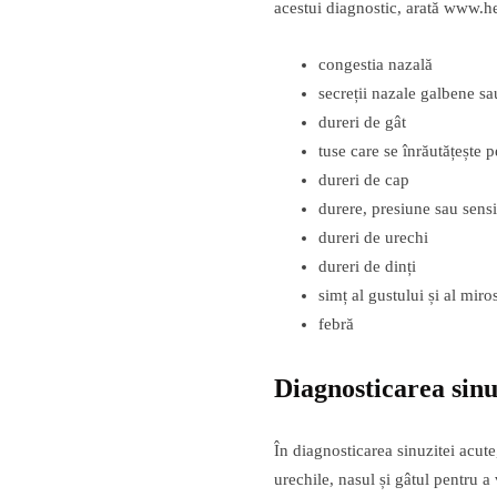
acestui diagnostic, arată www.he
congestia nazală
secreții nazale galbene sa
dureri de gât
tuse care se înrăutățește p
dureri de cap
durere, presiune sau sensi
dureri de urechi
dureri de dinți
simț al gustului și al miro
febră
Diagnosticarea sinu
În diagnosticarea sinuzitei acut
urechile, nasul și gâtul pentru a