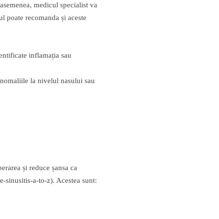
e asemenea, medicul specialist va
cul poate recomanda și aceste
entificate inflamația sau
omaliile la nivelul nasului sau
perarea și reduce șansa ca
-sinusitis-a-to-z). Acestea sunt: