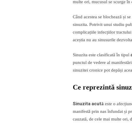
multe ori, mucusul se scurge în e
Când acestea se blochează și se 
sinuzita. Potrivit unui studiu pu
complicațiile infecțiilor tractul
aceștia nu au sinusurile dezvolt
Sinuzita este clasificată în tipul
punctul de vedere al manifestări
sinuzitei cronice pot depăși ace
Ce reprezintă sinuz
Sinuzita acută
este o afecțiun
manifestă prin nas înfundat și pr
cauzată, de cele mai multe ori, d