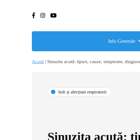
Info Generale
Acasă
|
Sinuzita acută: tipuri, cauze, simptome, diagnos
boli și afecțiuni respiratorii
Sinuzita acută: ti