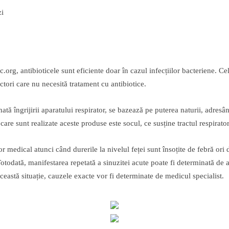
zi
ic.org, antibioticele sunt eficiente doar în cazul infecțiilor bacteriene. C
actori care nu necesită tratament cu antibiotice.
inată îngrijirii aparatului respirator, se bazează pe puterea naturii, adresân
 care sunt realizate aceste produse este socul, ce susține tractul respirato
r medical atunci când durerile la nivelul feței sunt însoțite de febră ori 
Totodată, manifestarea repetată a sinuzitei acute poate fi determinată de a
 această situație, cauzele exacte vor fi determinate de medicul specialist.