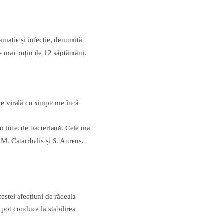
amație și infecție, denumită
 – mai puțin de 12 săptămâni.
ție virală cu simptome încă
 o infecție bacteriană. Cele mai
M. Catarrhalis și S. Aureus.
estei afecțiuni de răceala
 pot conduce la stabilirea