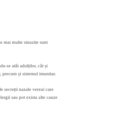
ele mai multe sinuzite sunt
du-se atât adulților, cât și
r, precum și sistemul imunitar.
de secreții nazale verzui care
lergii sau pot exista alte cauze