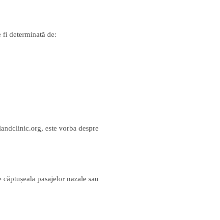
e fi determinată de:
landclinic.org, este vorba despre
pe căptușeala pasajelor nazale sau