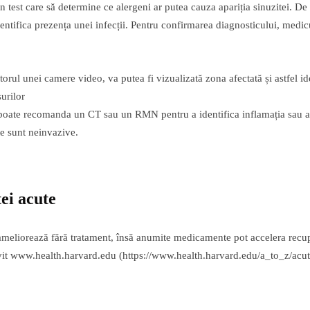
 test care să determine ce alergeni ar putea cauza apariția sinuzitei. D
dentifica prezența unei infecții. Pentru confirmarea diagnosticului, medi
orul unei camere video, va putea fi vizualizată zona afectată și astfel id
surilor
 poate recomanda un CT sau un RMN pentru a identifica inflamația sau an
te sunt neinvazive.
ei acute
e ameliorează fără tratament, însă anumite medicamente pot accelera recu
ivit www.health.harvard.edu (https://www.health.harvard.edu/a_to_z/acute