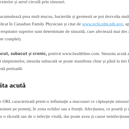
xterior și aerul circulă prin sinusuri.
acumulează prea mult mucus, bacteriile și germenii se pot dezvolta mult 
blicat în Canadian Family Physician și citat de
www.ncbi.nlm.nih.gov
, a
ui respirator superior sunt determinate de sinuzită, care afectează mai des 
ate complet).
acut, subacut și cronic,
potrivit www.healthline.com. Sinuzita acută a
i simptomelor, sinuzita subacută se poate manifesta chiar și până la trei
astă perioadă.
ita acută
e ORL caracterizată printr-o inflamație a mucoasei ce căptușește sinusuri
esiune pe pomeți, în zona ochilor sau a frunții. Afecțiunea, ce poartă și
e o răceală sau de o infecție virală, dar poate avea și cauze neinfecțioas