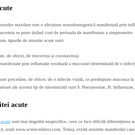
acute
usurilor maxilare este o afecțiune nonodontogenică manifestată prin infl
l acesteia se pune ținând cont de perioada de manifestare a simptomelor
om, tipurile de sinuzite acute sunt:
te, de obicei, de rinoviruși și coronaviruși
 manifestate prin inflamație reziduală a mucoasei determinată de o infec
sunt precedate, de obicei, de o infecție virală, ce predispune mucoasa la
toare ale acestui tip de rinosinuzită sunt S. Pneumoniae, H. Influenzae, 
itei acute
 acute
sunt mai degrabă nespecifice, ceea ce face dificilă diferențierea ac
ică, arată www.sciencedirect.com. Totuși, există anumite manifestări care