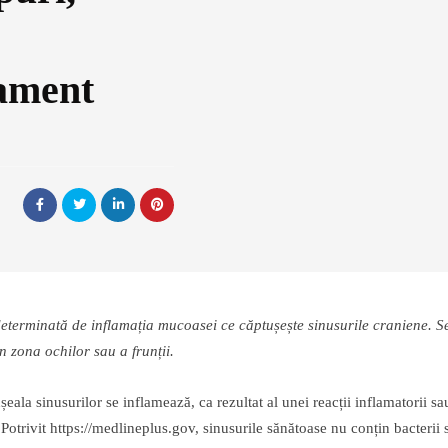
tament
determinată de inflamația mucoasei ce căptușește sinusurile craniene. S
n zona ochilor sau a frunții.
eala sinusurilor se inflamează, ca rezultat al unei reacții inflamatorii sa
 Potrivit https://medlineplus.gov, sinusurile sănătoase nu conțin bacterii