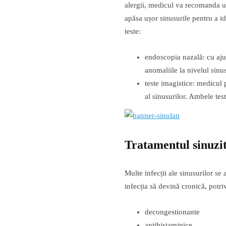
alergii, medicul va recomanda un
apăsa ușor sinusurile pentru a i
teste:
endoscopia nazală: cu ajut
anomaliile la nivelul sinu
teste imagistice: medicul
al sinusurilor. Ambele tes
Tratamentul sinuzit
Multe infecții ale sinusurilor s
infecția să devină cronică, potr
decongestionante
antihistaminice