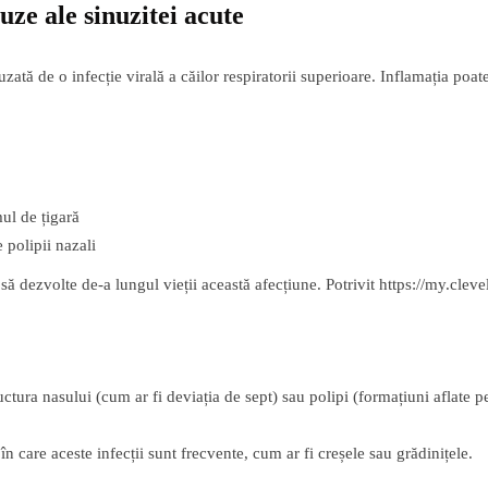
auze
ale sinuzitei acute
uzată de o infecție virală a căilor respiratorii superioare. Inflamația poat
ul de țigară
 polipii nazali
ă dezvolte de-a lungul vieții această afecțiune. Potrivit https://my.cleve
ctura nasului (cum ar fi deviația de sept) sau polipi (formațiuni aflate 
în care aceste infecții sunt frecvente, cum ar fi creșele sau grădinițele.