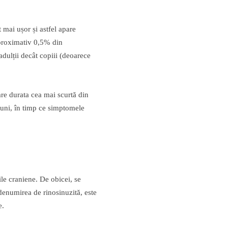
mai ușor și astfel apare
proximativ 0,5% din
adulții decât copiii (deoarece
re durata cea mai scurtă din
 luni, în timp ce simptomele
le craniene. De obicei, se
 denumirea de rinosinuzită, este
e.