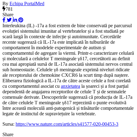
By
Echipa PortalMed
781
Share
Interleukina (IL) -17a a fost extrem de bine conservată pe parcursul
evoluției sistemului imunitar al vertebratelor și a fost studiată pe
scară largă în contexte de infecție și autoimunitate. Cercetările
recente sugerează că IL-17a este implicată în tulburările de
comportament în modelele experimentale de autism și
comportamentul de agregare la viermi. Printr-o caracterizare celulară
și moleculară a celulelor T meningeale γδ17, cercetătorii au definit
cea mai apropiată sursă de IL-17a asociată sistemului nervos central
sub homeostazie. Celulele γδ meningeale exprimă niveluri ridicate
ale receptorului de chemokine CXCR6 la scurt timp după naștere.
Eliberarea fiziologică a IL-17a de către aceste celule a fost corelată
cu comportamentul asociat cu
anxietatea
la șoareci și a fost parțial
dependentă de angajarea receptorilor de celule T și de semnalele
comensale derivate. Descoperirile sugerează că producția de IL-17a
de către celulele T meningeale γδ17 reprezintă o punte evolutivă
între această moleculă anti-patogenică și trăsăturile comportamentale
legate de instinctul de supraviețuire la vertebrate.
Sursa:
https://www.nature.com/articles/s41577-020-00453-3
Share