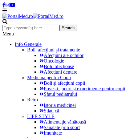
Menu
Info Generale
Boli, afecțiuni și tratamente
Afecțiuni ale ochilor
Oncologie
Boli infecțioase
Afecțiuni dentare
Medicina pentru Copii
Boli și afecțiuni copii
Povești, jocuri și experimente pentru copii
Sfatul pediatrului
Retro
Istoria medicinei
Știați că
LIFE STYLE
Alimentație sănătoasă
Sănătate prin sport
Imunitate