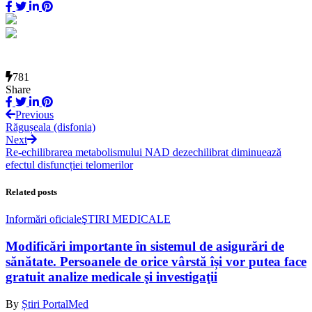
781
Share
Previous
Răgușeala (disfonia)
Next
Re-echilibrarea metabolismului NAD dezechilibrat diminuează
efectul disfuncției telomerilor
Related posts
Informări oficiale
ŞTIRI MEDICALE
Modificări importante în sistemul de asigurări de
sănătate. Persoanele de orice vârstă își vor putea face
gratuit analize medicale şi investigaţii
By
Știri PortalMed