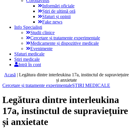
Coronavirus
Informări oficiale
Știri de ultimă oră
Sfaturi și opinii
Fake news
Info Specialişti
Studii clinice
Cercetare și tratamente experimentale
Medicamente și dispozitive medicale
Evenimente
Sfaturi medicale
Ştiri medicale
Intră în cont
Acasă
|
Legătura dintre interleukina 17a, instinctul de supraviețuire
și anxietate
Cercetare și tratamente experimentale
ŞTIRI MEDICALE
Legătura dintre interleukina
17a, instinctul de supraviețuire
și anxietate