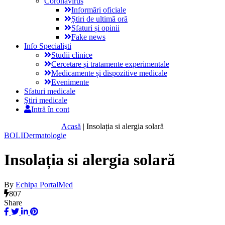
Coronavirus
Informări oficiale
Știri de ultimă oră
Sfaturi și opinii
Fake news
Info Specialişti
Studii clinice
Cercetare și tratamente experimentale
Medicamente și dispozitive medicale
Evenimente
Sfaturi medicale
Ştiri medicale
Intră în cont
Acasă
|
Insolația si alergia solară
BOLI
Dermatologie
Insolația si alergia solară
By
Echipa PortalMed
807
Share