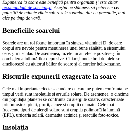
Expunerea la soare este benefică pentru organism și este chiar
recomandată de specialiști
. Aceștia ne sfătuiesc să petrecem cel
puțin 30 de minute zilnic sub razele soarelui, dar cu precauție, mai
ales pe timp de vară.
Beneficiile soarelui
Soarele are un rol foarte important în sinteza vitaminei D, de care
corpul are nevoie pentru menținerea unei bune sănătăți a sistemului
osos și muscular. De asemenea, razele lui au efecte pozitive și în
combaterea tulburărilor depresive. Chiar și unele boli de piele se
ameliorează cu ajutorul băilor de soare și al curelor helio-marine.
Riscurile expunerii exagerate la soare
Cele mai importante efecte secundare cu care ne putem confrunta pe
timpul verii sunt insolațiile și arsurile solare. De asemenea, o cincime
din populația planetei se confruntă cu alergiile solare, caracterizate
prin înroșirea pielii, prurit, acnee și erupții cutanate. Cele mai
frecvente tipuri de alergii solare sunt erupția polimorfă la lumină
(EPL), urticaria solară, dermatita actinică și reacțiile foto-toxice.
Insolația