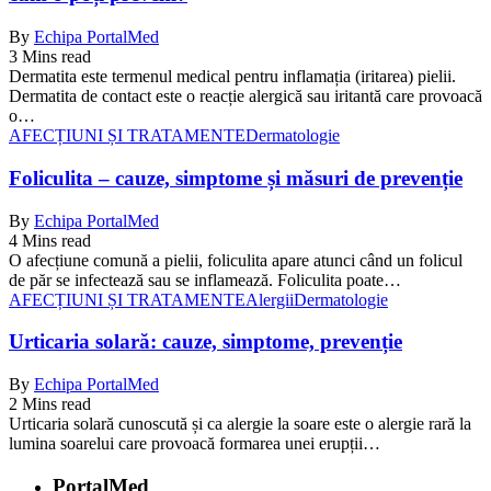
By
Echipa PortalMed
3 Mins read
Dermatita este termenul medical pentru inflamația (iritarea) pielii.
Dermatita de contact este o reacție alergică sau iritantă care provoacă
o…
AFECȚIUNI ȘI TRATAMENTE
Dermatologie
Foliculita – cauze, simptome și măsuri de prevenție
By
Echipa PortalMed
4 Mins read
O afecțiune comună a pielii, foliculita apare atunci când un folicul
de păr se infectează sau se inflamează. Foliculita poate…
AFECȚIUNI ȘI TRATAMENTE
Alergii
Dermatologie
Urticaria solară: cauze, simptome, prevenție
By
Echipa PortalMed
2 Mins read
Urticaria solară cunoscută și ca alergie la soare este o alergie rară la
lumina soarelui care provoacă formarea unei erupții…
PortalMed