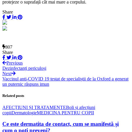
protejeze o suprafață cât mai mare a corpului.
Share
807
Share
Previous
Dezinfectanți periculoși
Next
Vaccinul anti-COVID 19 testat de specialiștii de la Oxford a generat
un puternic răspuns imun
Related posts
AFECȚIUNI ȘI TRATAMENTE
Boli și afecțiuni
copii
Dermatologie
MEDICINA PENTRU COPII
Ce este dermatita de contact, cum se manifestă și
cum o poți preveni?