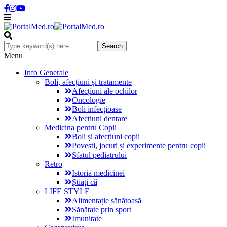
Menu
Info Generale
Boli, afecțiuni și tratamente
Afecțiuni ale ochilor
Oncologie
Boli infecțioase
Afecțiuni dentare
Medicina pentru Copii
Boli și afecțiuni copii
Povești, jocuri și experimente pentru copii
Sfatul pediatrului
Retro
Istoria medicinei
Știați că
LIFE STYLE
Alimentație sănătoasă
Sănătate prin sport
Imunitate