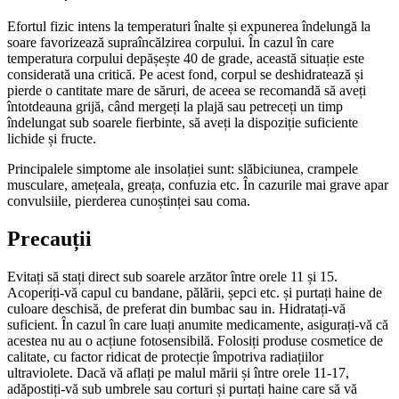
Efortul fizic intens la temperaturi înalte și expunerea îndelungă la
soare favorizează supraîncălzirea corpului. În cazul în care
temperatura corpului depășește 40 de grade, această situație este
considerată una critică. Pe acest fond, corpul se deshidratează și
pierde o cantitate mare de săruri, de aceea se recomandă să aveți
întotdeauna grijă, când mergeți la plajă sau petreceți un timp
îndelungat sub soarele fierbinte, să aveți la dispoziție suficiente
lichide și fructe.
Principalele simptome ale insolației sunt: slăbiciunea, crampele
musculare, amețeala, greața, confuzia etc. În cazurile mai grave apar
convulsiile, pierderea cunoștinței sau coma.
Precauții
Evitați să stați direct sub soarele arzător între orele 11 și 15.
Acoperiți-vă capul cu bandane, pălării, șepci etc. și purtați haine de
culoare deschisă, de preferat din bumbac sau in. Hidratați-vă
suficient. În cazul în care luați anumite medicamente, asigurați-vă că
acestea nu au o acțiune fotosensibilă. Folosiți produse cosmetice de
calitate, cu factor ridicat de protecție împotriva radiațiilor
ultraviolete. Dacă vă aflați pe malul mării și între orele 11-17,
adăpostiți-vă sub umbrele sau corturi și purtați haine care să vă