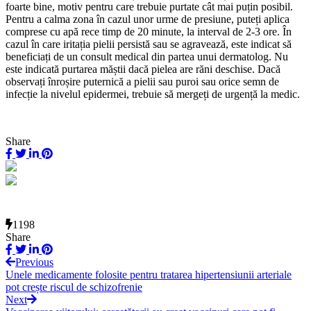
foarte bine, motiv pentru care trebuie purtate cât mai puțin posibil.
Pentru a calma zona în cazul unor urme de presiune, puteți aplica
comprese cu apă rece timp de 20 minute, la interval de 2-3 ore. În
cazul în care iritația pielii persistă sau se agravează, este indicat să
beneficiați de un consult medical din partea unui dermatolog. Nu
este indicată purtarea măștii dacă pielea are răni deschise. Dacă
observați înroșire puternică a pielii sau puroi sau orice semn de
infecție la nivelul epidermei, trebuie să mergeți de urgență la medic.
Share
1198
Share
Previous
Unele medicamente folosite pentru tratarea hipertensiunii arteriale
pot crește riscul de schizofrenie
Next