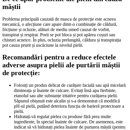
măștii
Problema principală cauzată de masca de protecție este acneea
mecanică, o afecțiune care apare dintr-o combinație de căldură,
fricțiune și ocluzie, alături de mediu umed cauzat de vorbit,
transpirat și respirat. Porii se pot bloca și pot apărea coșuri sau
chisturi acneice. În plus, ocluzia prelungită, căldura și transpirația
pot cauza prurit și uscăciune la nivelul pielii.
Recomandări pentru a reduce efectele
adverse asupra pielii ale purtării măștii
de protecție:
Folosiți un produs delicat de curățare facială sau apă micelară
dimineața și înainte de culcare. Evitați însă apa fierbinte,
etanolul sau alte substanțe iritative pentru curățarea pielii.
Săpunul obișnuit este alcalin și s-a demonstrat că modifică
pH-ul pielii, putând deteriora funcția de barieră protectoare a
pielii.
Hidratați-vă regulat pielea cu produse fără prea multe
ingrediente, în special înainte de culcare. De asemenea, este
indicat să vă hidratați pielea înainte de purtarea măștii (pentru