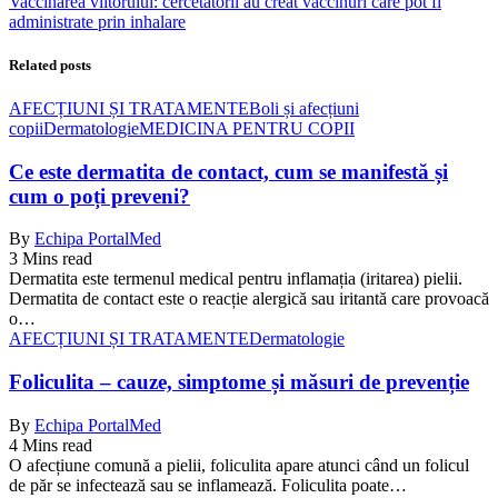
Vaccinarea viitorului: cercetătorii au creat vaccinuri care pot fi
administrate prin inhalare
Related posts
AFECȚIUNI ȘI TRATAMENTE
Boli și afecțiuni
copii
Dermatologie
MEDICINA PENTRU COPII
Ce este dermatita de contact, cum se manifestă și
cum o poți preveni?
By
Echipa PortalMed
3 Mins read
Dermatita este termenul medical pentru inflamația (iritarea) pielii.
Dermatita de contact este o reacție alergică sau iritantă care provoacă
o…
AFECȚIUNI ȘI TRATAMENTE
Dermatologie
Foliculita – cauze, simptome și măsuri de prevenție
By
Echipa PortalMed
4 Mins read
O afecțiune comună a pielii, foliculita apare atunci când un folicul
de păr se infectează sau se inflamează. Foliculita poate…