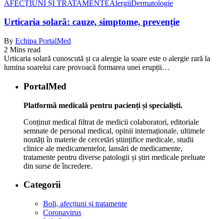
AFECȚIUNI ȘI TRATAMENTE
Alergii
Dermatologie
Urticaria solară: cauze, simptome, prevenție
By
Echipa PortalMed
2 Mins read
Urticaria solară cunoscută și ca alergie la soare este o alergie rară la
lumina soarelui care provoacă formarea unei erupții…
PortalMed
Platformă medicală pentru pacienți și specialiști.
Conținut medical filtrat de medicii colaboratori, editoriale
semnate de personal medical, opinii internaționale, ultimele
noutăți în materie de cercetări științifice medicale, studii
clinice ale medicamentelor, lansări de medicamente,
tratamente pentru diverse patologii și știri medicale preluate
din surse de încredere.
Categorii
Boli, afecțiuni și tratamente
Coronavirus