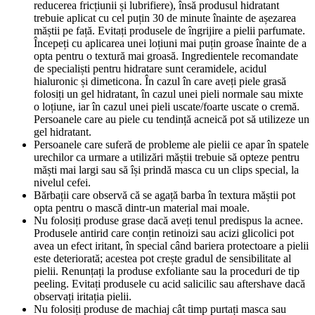
reducerea fricțiunii și lubrifiere), însă produsul hidratant
trebuie aplicat cu cel puțin 30 de minute înainte de așezarea
măștii pe față. Evitați produsele de îngrijire a pielii parfumate.
Începeți cu aplicarea unei loțiuni mai puțin groase înainte de a
opta pentru o textură mai groasă. Ingredientele recomandate
de specialiști pentru hidratare sunt ceramidele, acidul
hialuronic și dimeticona. În cazul în care aveți piele grasă
folosiți un gel hidratant, în cazul unei pieli normale sau mixte
o loțiune, iar în cazul unei pieli uscate/foarte uscate o cremă.
Persoanele care au piele cu tendință acneică pot să utilizeze un
gel hidratant.
Persoanele care suferă de probleme ale pielii ce apar în spatele
urechilor ca urmare a utilizări măștii trebuie să opteze pentru
măști mai largi sau să își prindă masca cu un clips special, la
nivelul cefei.
Bărbații care observă că se agață barba în textura măștii pot
opta pentru o mască dintr-un material mai moale.
Nu folosiți produse grase dacă aveți tenul predispus la acnee.
Produsele antirid care conțin retinoizi sau acizi glicolici pot
avea un efect iritant, în special când bariera protectoare a pielii
este deteriorată; acestea pot crește gradul de sensibilitate al
pielii. Renunțați la produse exfoliante sau la proceduri de tip
peeling. Evitați produsele cu acid salicilic sau aftershave dacă
observați iritația pielii.
Nu folosiți produse de machiaj cât timp purtați masca sau