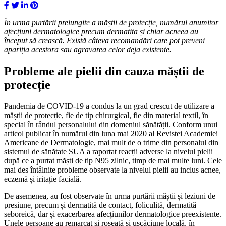
În urma purtării prelungite a măștii de protecție
,
numărul anumitor
afecțiuni dermatologice precum dermatit
a
și chiar acnee
a
au
început să crească. Există câteva recomandări care pot preveni
apariția acestora sau agravarea celor deja existente.
Probleme ale pielii din cauza măștii de
protecție
Pandemia de COVID-19 a condus la un grad crescut de utilizare a
măștii de protecție, fie de tip chirurgical, fie din material textil, în
special în rândul personalului din domeniul sănătății. Conform unui
articol publicat în numărul din luna mai 2020 al Revistei Academiei
Americane de Dermatologie, mai mult de o trime din personalul din
sistemul de sănătate SUA a raportat reacții adverse la nivelul pielii
după ce a purtat măști de tip N95 zilnic, timp de mai multe luni. Cele
mai des întâlnite probleme observate la nivelul pielii au inclus acnee,
eczemă și iritație facială.
De asemenea, au fost observate în urma purtării măștii și leziuni de
presiune, precum și dermatită de contact, foliculită, dermatită
seboreică, dar și exacerbarea afecțiunilor dermatologice preexistente.
Unele persoane au remarcat și roșeață și uscăciune locală, în