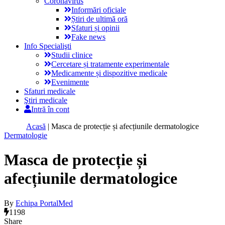
Coronavirus
Informări oficiale
Știri de ultimă oră
Sfaturi și opinii
Fake news
Info Specialişti
Studii clinice
Cercetare și tratamente experimentale
Medicamente și dispozitive medicale
Evenimente
Sfaturi medicale
Ştiri medicale
Intră în cont
Acasă
|
Masca de protecție și afecțiunile dermatologice
Dermatologie
Masca de protecție și
afecțiunile dermatologice
By
Echipa PortalMed
1198
Share