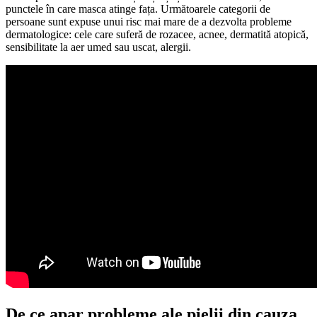
punctele în care masca atinge fața. Următoarele categorii de
persoane sunt expuse unui risc mai mare de a dezvolta probleme
dermatologice: cele care suferă de rozacee, acnee, dermatită atopică,
sensibilitate la aer umed sau uscat, alergii.
De ce apar probleme ale pielii din cauza