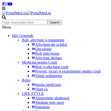
Menu
Info Generale
Boli, afecțiuni și tratamente
Afecțiuni ale ochilor
Oncologie
Boli infecțioase
Afecțiuni dentare
Medicina pentru Copii
Boli și afecțiuni copii
Povești, jocuri și experimente pentru copii
Sfatul pediatrului
Retro
Istoria medicinei
Știați că
LIFE STYLE
Alimentație sănătoasă
Sănătate prin sport
Imunitate