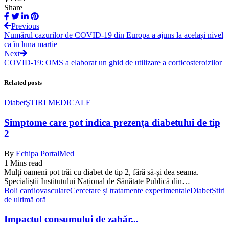
Share
Previous
Numărul cazurilor de COVID-19 din Europa a ajuns la același nivel
ca în luna martie
Next
COVID-19: OMS a elaborat un ghid de utilizare a corticosteroizilor
Related posts
Diabet
ŞTIRI MEDICALE
Simptome care pot indica prezența diabetului de tip
2
By
Echipa PortalMed
1 Mins read
Mulți oameni pot trăi cu diabet de tip 2, fără să-și dea seama.
Specialiștii Institutului Național de Sănătate Publică din…
Boli cardiovasculare
Cercetare și tratamente experimentale
Diabet
Știri
de ultimă oră
Impactul consumului de zahăr...