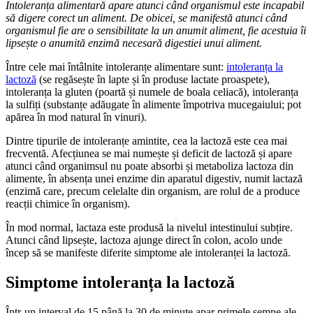
Intoleranța alimentară apare atunci când organismul este incapabil
să digere corect un aliment. De obicei, se manifestă atunci când
organismul fie are o sensibilitate la un anumit aliment, fie acestuia îi
lipsește o anumită enzimă necesară digestiei unui aliment.
Între cele mai întâlnite intoleranțe alimentare sunt:
intoleranța la
lactoză
(se regăsește în lapte și în produse lactate proaspete),
intoleranța la gluten (poartă și numele de boala celiacă), intoleranța
la sulfiți (substanțe adăugate în alimente împotriva mucegaiului; pot
apărea în mod natural în vinuri).
Dintre tipurile de intoleranțe amintite, cea la lactoză este cea mai
frecventă. Afecțiunea se mai numește și deficit de lactoză și apare
atunci când organimsul nu poate absorbi și metaboliza lactoza din
alimente, în absența unei enzime din aparatul digestiv, numit lactază
(enzimă care, precum celelalte din organism, are rolul de a produce
reacții chimice în organism).
În mod normal, lactaza este produsă la nivelul intestinului subțire.
Atunci când lipsește, lactoza ajunge direct în colon, acolo unde
încep să se manifeste diferite simptome ale intoleranței la lactoză.
Simptome intoleranța la lactoză
Într-un interval de 15 până la 30 de minute apar primele semne ale