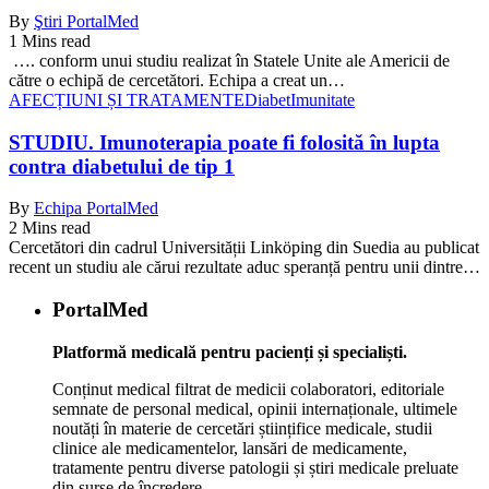
By
Ştiri PortalMed
1 Mins read
…. conform unui studiu realizat în Statele Unite ale Americii de
către o echipă de cercetători. Echipa a creat un…
AFECȚIUNI ȘI TRATAMENTE
Diabet
Imunitate
STUDIU. Imunoterapia poate fi folosită în lupta
contra diabetului de tip 1
By
Echipa PortalMed
2 Mins read
Cercetători din cadrul Universității Linköping din Suedia au publicat
recent un studiu ale cărui rezultate aduc speranță pentru unii dintre…
PortalMed
Platformă medicală pentru pacienți și specialiști.
Conținut medical filtrat de medicii colaboratori, editoriale
semnate de personal medical, opinii internaționale, ultimele
noutăți în materie de cercetări științifice medicale, studii
clinice ale medicamentelor, lansări de medicamente,
tratamente pentru diverse patologii și știri medicale preluate
din surse de încredere.