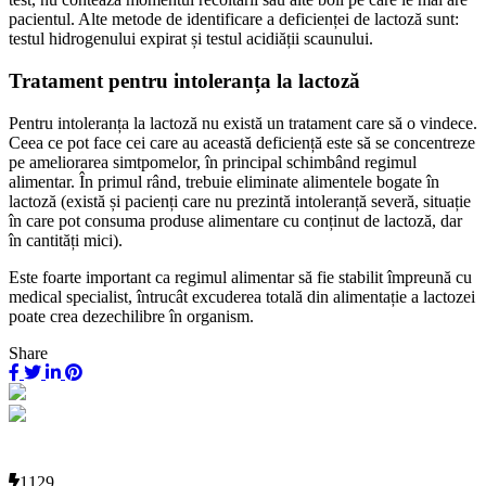
pacientul. Alte metode de identificare a deficienței de lactoză sunt:
testul hidrogenului expirat și testul acidiății scaunului.
Tratament pentru intoleranța la lactoză
Pentru intoleranța la lactoză nu există un tratament care să o vindece.
Ceea ce pot face cei care au această deficiență este să se concentreze
pe ameliorarea simtpomelor, în principal schimbând regimul
alimentar. În primul rând, trebuie eliminate alimentele bogate în
lactoză (există și pacienți care nu prezintă intoleranță severă, situație
în care pot consuma produse alimentare cu conținut de lactoză, dar
în cantități mici).
Este foarte important ca regimul alimentar să fie stabilit împreună cu
medical specialist, întrucât excuderea totală din alimentație a lactozei
poate crea dezechilibre în organism.
Share
1129