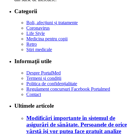
Categorii
Boli, afecțiuni și tratamente
Coronavirus
Life Style
Medicina pentru copii
Retro
Ştiri medicale
Informaţii utile
Despre PortalMed
Termeni și condiții
Politica de confidențialitate
Regulament concursuri Facebook Portalmed
Contact
Ultimele articole
Modificări importante în sistemul de
asigurări de sănătate. Persoanele de orice
vârstă își vor putea face gratuit analize