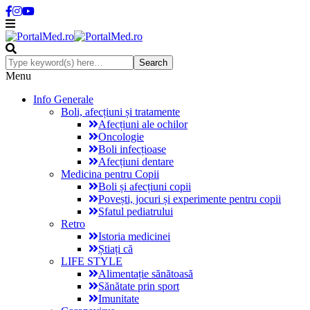
Menu
Info Generale
Boli, afecțiuni și tratamente
Afecțiuni ale ochilor
Oncologie
Boli infecțioase
Afecțiuni dentare
Medicina pentru Copii
Boli și afecțiuni copii
Povești, jocuri și experimente pentru copii
Sfatul pediatrului
Retro
Istoria medicinei
Știați că
LIFE STYLE
Alimentație sănătoasă
Sănătate prin sport
Imunitate