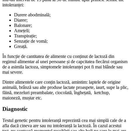
intoleranței:
Durere abodminală;
Diaree;
Balonare;
Amețeli;
Transpirație;
Senzație de vomă;
Greață.
În funcție de cantitatea de alimente cu conținut de lactoză din
regimul alimentar al unei persoane și de capcitatea fiecărui organism
de a asimila lactoza, simptomele intoleranței pot fi mai blânde sau
mai severe.
Dintre alimentele care conțin lactoză, amintim: laptele de origine
animală, brânză sau alte produse lactate proaspete, iaurt, supe la plic,
făină, mezeluri preambalate, ciocolată, înghețată, ketchup,
maioneză, muștar etc.
Diagnostic
Testul genetic pentru intoleranță reprezintă cea mai simplă cale de a
afla dacă cineva are sau nu intoleranță la lactoză. În cazul acestui
test, nu contează momentul recoltării sau alte boli pe care le mai are