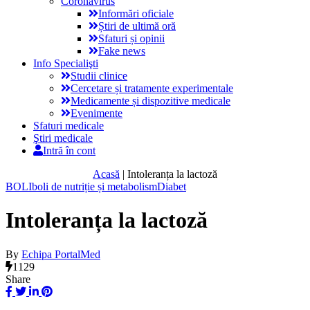
Coronavirus
Informări oficiale
Știri de ultimă oră
Sfaturi și opinii
Fake news
Info Specialişti
Studii clinice
Cercetare și tratamente experimentale
Medicamente și dispozitive medicale
Evenimente
Sfaturi medicale
Ştiri medicale
Intră în cont
Acasă
|
Intoleranța la lactoză
BOLI
boli de nutriție și metabolism
Diabet
Intoleranța la lactoză
By
Echipa PortalMed
1129
Share