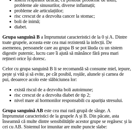
probleme ale sinusurilor, diverse inflamații;
probleme ale articulațiilor;
risc crescut de a dezvolta cancer la stomac;
boli de inimă;
diabet.
Grupa sanguină B
a împrumutat caracteristici de la 0 și A. Dintre
toate grupele, aceasta este cea mai rezistentă la infecții. De
asemenea, persoanele care au grupa B se pot lăuda cu un sistem
digestiv puternic, lucru care îi ajută să mănânce fără prea mari
rețineri orice își doresc.
Celor cu grupa sanguină B li se recomandă să consume miel, iepure,
pește și vită și să evite, pe cât posibil, roșiile, alunele și carnea de
pui, deoarece acolo este slăbiciunea lor:
există riscul de a dezvolta boli autoimune;
risc crescut de a dezvolta diabet de tip 2;
nivel mare al hormonilor responsabili cu apariția stresului.
Grupa sanguină AB
este cea mai rară grupă de sânge. A
împrumutat caracteristici de la grupele A și B. Din păcate, asta
înseamnă că multe dintre sensibilitățile acestor grupe se regăsesc și la
cei cu AB. Sistemul lor imunitar are multe puncte slabe: