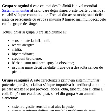
Grupa sanguină 0
este cel mai des întâlnită la nivel mondial.
Sistemul imunitar
al celor care dețin grupa 0 este foarte puternic și
capabil să lupte contra bolilor. Tocmai din acest motiv, statisticile
arată că persoanele cu grupa sanguină 0 trăiesc mai mult decât cele
cu alte grupe de sânge.
Totuși, chiar și grupa 0 are slăbiciunile ei:
sensibilitate la inflamații;
reacții alergice;
artrită;
hiperaciditate;
afecțiuni tiroidiene;
bărbații sunt mai predispuși la obezitate;
risc mai mare decât celelalte grupe de a dezvolta cancer de
piele.
Grupa sanguină A
este caracterizată printr-un sistem imunitar
puternic, parcă specializat să lupte împotriva bacteriilor și a bolilor
pe care acestea le pot provoca: abces, otită, tuberculoză și chiar E.
coli. După cum era de așteptat, și cei din grupa A au anumite
slăbiciuni:
sistem digestiv sensibil mai ales la pește;
sistem respirator delicat, cu posibile probleme de astm,