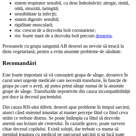
sistem respirator sensibil, cu dese îmbolnăviri: alergie, rinită,
otită, sinuzită, laringită;
sensibilitate la infecții;
sistem digestiv sensibil;
rigiditate musculară;
risc crescut de a dezvolta boli coronariene;
risc foarte mare de a dezvolta boli precum
demența
.
Persoanele cu grupa sanguină AB deseori au nevoie să treacă la
dieta vegetariană, pentru a evita anumite probleme de sănătate.
Recomandări
Este foarte important să vă cunoașteti grupa de sânge, deoarece în
cazul unei urgențe medicale care necesită transfuzie, în funcție de
grupa pe care o aveți, ați putea primi sânge numai de la anumite
grupe de sânge. Transfuziile nepotrivite din cauza incompatibilității
pot duce la decesul pacientului.
Din cauza RH-ului diferit, deseori apar probleme în timpul sarcinii,
atunci când sistemul imunitar al mamei percepe fătul ca fiind ceva
străin ce trebuie distrus. Se poate întâmpla ca fătul să dezvolte
anemii sau leziuni ale creierului. În cazurile grave, poate surveni
chiar decesul copilului. Există soluții, dar trebuie ca mama să
mențină legatura cu medicul pe parcursul sarcinii și să facă toate