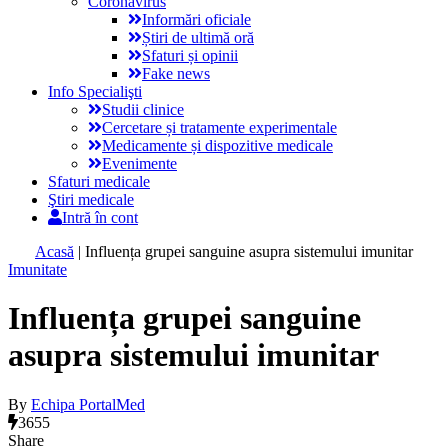
Coronavirus
Informări oficiale
Știri de ultimă oră
Sfaturi și opinii
Fake news
Info Specialişti
Studii clinice
Cercetare și tratamente experimentale
Medicamente și dispozitive medicale
Evenimente
Sfaturi medicale
Ştiri medicale
Intră în cont
Acasă
|
Influența grupei sanguine asupra sistemului imunitar
Imunitate
Influența grupei sanguine
asupra sistemului imunitar
By
Echipa PortalMed
3655
Share