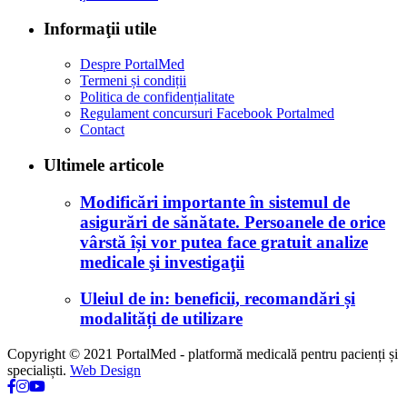
Informaţii utile
Despre PortalMed
Termeni și condiții
Politica de confidențialitate
Regulament concursuri Facebook Portalmed
Contact
Ultimele articole
Modificări importante în sistemul de
asigurări de sănătate. Persoanele de orice
vârstă își vor putea face gratuit analize
medicale şi investigaţii
Uleiul de in: beneficii, recomandări și
modalități de utilizare
Copyright © 2021 PortalMed - platformă medicală pentru pacienți și
specialiști.
Web Design