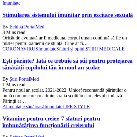
Imunitate
Stimularea sistemului imunitar prin excitare sexuală
By
Echipa PortalMed
3 Mins read
Oricât de evoluată ar fi medicina, corpul uman continuă să fie un
mister pentru oamenii de știință. Cine ar fi…
CORONAVIRUS
Imunitate
Sfaturi și opinii
ŞTIRI MEDICALE
Ești părinte? Iată ce trebuie să știi pentru protejarea
sănătății copilului tău în noul an școlar
By
Ştiri PortalMed
1 Mins read
Pentru noul an școlar, 2021-2022, Unicef recomandă părinților o
bună comunicare cu administrația școlii în care elevul studiază.
Părinții ar…
Alimentație sănătoasă
Imunitate
LIFE STYLE
Vitamine pentru creier. 7 sfaturi pentru
îmbunătățirea funcționării creierului