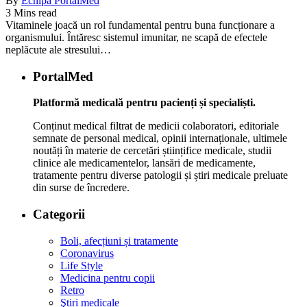
By
Echipa PortalMed
3 Mins read
Vitaminele joacă un rol fundamental pentru buna funcționare a
organismului. Întăresc sistemul imunitar, ne scapă de efectele
neplăcute ale stresului…
PortalMed
Platformă medicală pentru pacienți și specialiști.
Conținut medical filtrat de medicii colaboratori, editoriale
semnate de personal medical, opinii internaționale, ultimele
noutăți în materie de cercetări științifice medicale, studii
clinice ale medicamentelor, lansări de medicamente,
tratamente pentru diverse patologii și știri medicale preluate
din surse de încredere.
Categorii
Boli, afecțiuni și tratamente
Coronavirus
Life Style
Medicina pentru copii
Retro
Ştiri medicale