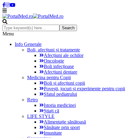
Menu
Info Generale
Boli, afecțiuni și tratamente
Afecțiuni ale ochilor
Oncologie
Boli infecțioase
Afecțiuni dentare
Medicina pentru Copii
Boli și afecțiuni copii
Povești, jocuri și experimente pentru copii
Sfatul pediatrului
Retro
Istoria medicinei
Știați că
LIFE STYLE
Alimentație sănătoasă
Sănătate prin sport
Imunitate