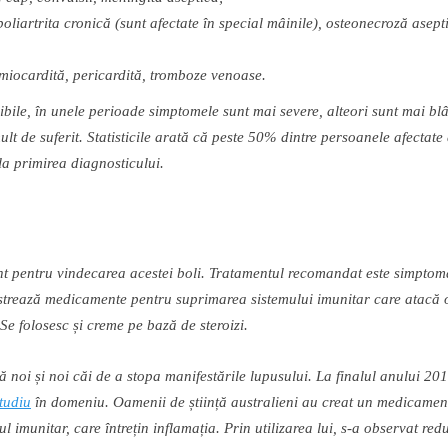
poliartrita cronic
ă
(sunt afectate
î
n special m
â
inile), osteonecroz
ă
asept
miocardit
ă
, pericardit
ă
, tromboze venoase.
zibile,
î
n unele perioade
simptomele sunt mai severe, al
teori
sunt mai
bl
lt de suferit. Statisticile arat
ă
c
ă
peste 50% dintre persoanele afectate
 la primirea diagnosticului.
nt pentru vindecarea acestei boli. Tratamentul recomandat este simptom
streaz
ă
medicamente pentru suprimarea sistemului imunitar care atac
ă
o
. Se folosesc
ș
i creme pe baz
ă
de steroizi.
ță
noi
ș
i noi c
ă
i de a stopa manifest
ă
rile lupusului. La finalul anului 2
tudiu
î
n domeniu. Oamenii de
ș
tiin
ță
australieni au creat un medicamen
ul imunitar, care
î
ntre
ț
in inflama
ț
ia. Prin utilizarea lui, s-a observat re