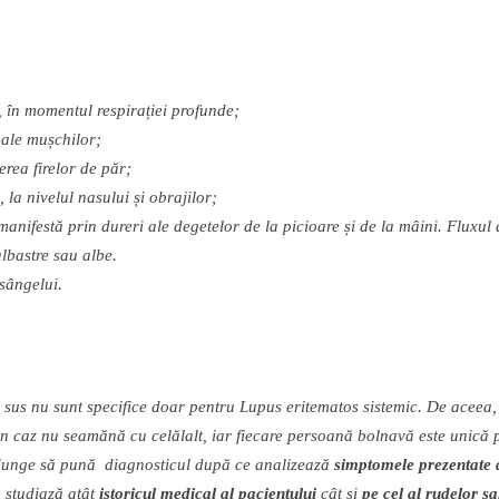
i,
î
n momentul respira
ț
iei profunde;
 ale mu
ș
chilor;
ierea firelor de p
ă
r;
, la nivelul nasului
ș
i obrajilor;
manifest
ă
prin dureri ale degetelor de la picioare
ș
i de la m
â
ini. Fluxul 
lbastre sau albe.
s
â
ngelui.
sus nu sunt specifice doar pentru Lupus eritematos sistemic. De aceea
n caz nu seam
ă
n
ă
cu cel
ă
lalt, iar fiecare persoan
ă
bolnav
ă
este unic
ă
p
ajunge s
ă
pun
ă
diagnosticul dup
ă
ce analizeaz
ă
simptomele prezentate 
, studiaz
ă
at
â
t
istoricul medical al pacientului
c
â
t
ș
i
pe cel al rudelor s