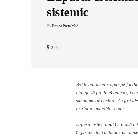
sistemic
By
Echipa PortalMed
2273
Bolile autoimune apar pe fondul
ajunge s
ă
produc
ă
anticorpi ca
simptomelor neclare. Au fost iden
artrita reumatoida, lupus.
Lupusul este o boal
ă
cronic
ă
inf
î
n jur de cinci milioane de oam