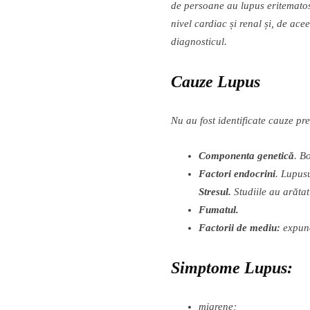
de persoane au lupus eritematos
nivel cardiac
ș
i renal
ș
i, de ace
diagnosticul.
Cauze Lupus
Nu au fost identificate cauze pre
Componenta genetic
ă
. B
Factori endocrini
. Lupusu
Stresul.
Studiile au ar
ă
tat
Fumatul.
Factorii de mediu:
expun
Simptome Lupus:
migrene
;