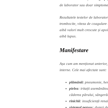
de laborator sau doar simptomel
Rezultatele testelor de laborato
trombocite, viteza de coagulare 
aib
ă
valori mult crescute
ș
i apoi
aib
ă
lupus.
Manifestare
A
ș
a cum am men
ț
ionat anterior
interne. Cele mai afectate sunt:
pl
ă
m
â
nii:
pneumonie, hemo
pielea
: irita
ț
ii asem
ă
n
ă
to
c
ă
derea p
ă
rului, s
â
nger
ă
rinichii
: insuficien
ță
rena
sistemul nervos
:
dureri d