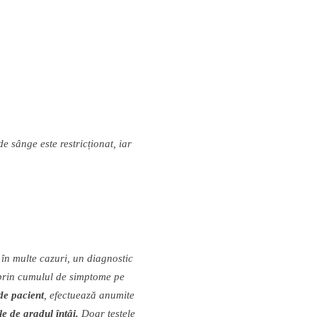
de s
â
nge este restric
ț
ionat, iar
,
î
n multe cazuri, un diagnostic
rin cumulul de simptome pe
de pacient
, efectueaz
ă
anumite
ale de gradul
î
nt
â
i.
Doar testele