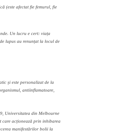
ic
ă
(este afectat fie femurul, fie
â
nd
e
. Un lucru e cert: via
ț
a
 de lupus au renun
ț
at la locul de
atic
ș
i este personalizat de la
rganismul, antiinflamatoare,
019, Universitatea din Melbourne
t care ac
ț
ioneaz
ă
prin inhibarea
ducerea manifest
ă
rilor bolii la