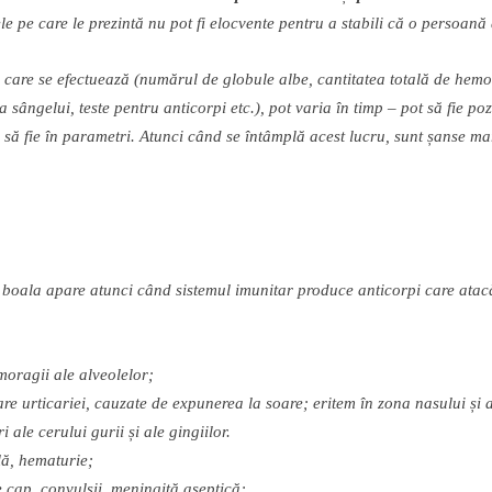
e pe care le prezint
ă
nu pot fi elocvente pentru a stabili c
ă
o persoan
ă
r care se efectueaz
ă
(num
ă
rul de globule albe, cantitatea total
ă
de hemo
a s
â
ngelui, teste pentru anticorpi etc.), pot varia
î
n timp
–
pot s
ă
fie poz
 s
ă
fie
î
n parametri. Atunci c
â
nd se
î
nt
â
mpl
ă
acest lucru, sunt
ș
anse mar
, boala apare atunci c
â
nd sistemul imunitar produce anticorpi care atac
ragii ale alveolelor;
are urticariei, cauzate de expunerea la soare;
eritem
î
n zona nasului
ș
i 
ri ale cerului gurii
ș
i ale gingiilor.
l
ă
, hematurie;
e cap, co
nvulsii
, me
ningit
ă
aseptic
ă
;