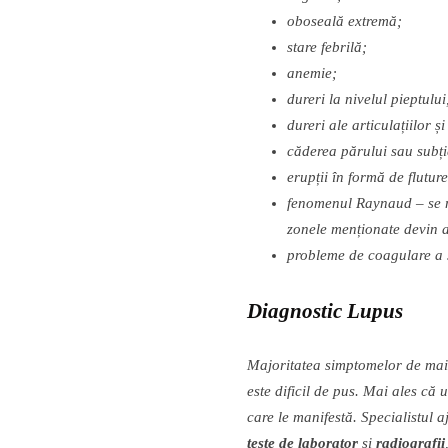
oboseal
ă
extrem
ă
;
stare febril
ă
;
anemie;
dureri la nivelul pieptulu
dureri ale articula
ț
iilor
ș
i
c
ă
derea p
ă
rului sau sub
ț
erup
ț
ii
î
n form
ă
de fluture
fenomenul Raynaud
–
se 
zonele men
ț
ionate devin a
probleme de coagulare a 
Diagnostic Lupus
Majoritatea simptomelor de mai 
este dificil de pus. Mai ales c
ă
u
care le manifest
ă
. Specialistul 
teste de laborator
ș
i
radiografii