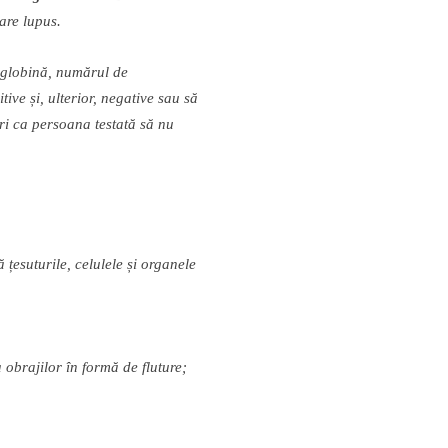
are lupus.
globin
ă
, num
ă
rul de
itive
ș
i, ulterior, negative sau s
ă
i ca persoana testat
ă
s
ă
nu
ă
ț
esuturile, celulele
ș
i organele
a obrajilor
î
n form
ă
de fluture;