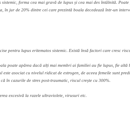
 sistemic, forma cea mai grav
ă
de lupus
ș
i cea mai des
î
nt
â
lnit
ă
. Poate
ea,
î
n jur de 20% dintre cei care prezint
ă
boala decedeaz
ă
î
ntr-un interv
cise pentru lupus eritematos sistemic. Exist
ă
î
ns
ă
factori care cresc risc
oala poate ap
ă
rea dac
ă
al
ț
i mai membri ai familiei au fie lupus, fie alt
ă
b
l este asociat cu nivelul ridicat de estrogen, de aceea femeile sunt pred
 c
ă
î
n cazurile de stres post-traumatic, riscul cre
ș
te cu 300%.
erea excesiv
ă
la razele ultraviolete, virusuri etc.