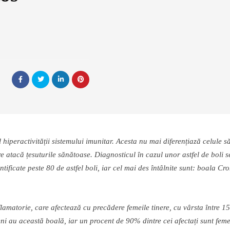
 hiperactivit
ăț
ii sistemului imunitar. Acesta nu mai diferen
ț
iaz
ă
celule s
re atac
ă
ț
esuturile s
ă
n
ă
toase. Diagnosticul
î
n cazul unor astfel de boli 
tificate peste 80 de astfel boli, iar cel mai des
î
nt
â
lnite sunt: boala Cr
lamatorie, care afecteaz
ă
cu prec
ă
dere femeile tinere, cu v
â
rsta
î
ntre 1
eni au aceast
ă
boal
ă
, iar un procent de 90% dintre cei afecta
ț
i sunt fem