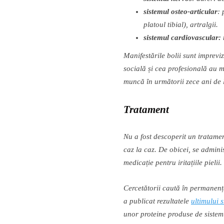
sistemul osteo-articular
: 
platoul tibial), artralgii.
sistemul cardiovascular:
Manifest
ă
rile bolii sunt imprevi
social
ă
ș
i cea profesional
ă
au mu
munc
ă
î
n urm
ă
torii zece ani de
Tratament
Nu a fost descoperit un tratame
caz la caz. De obicei, se admini
medica
ț
ie pentru irita
ț
iile pielii
Cercet
ă
torii caut
ă
î
n permanen
a publicat rezultatele
ultimului
s
unor proteine produse de sistem