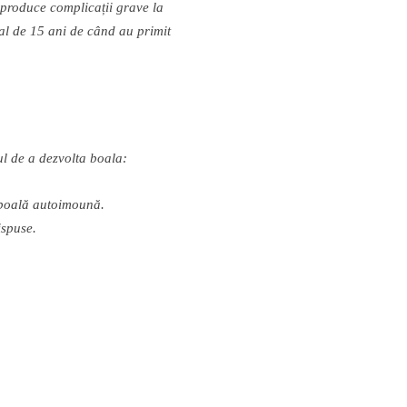
 produce complica
ț
ii grave la
al de 15 ani de c
â
nd au primit
ul de a dezvolta boala
:
oal
ă
autoimoun
ă
.
ispuse.