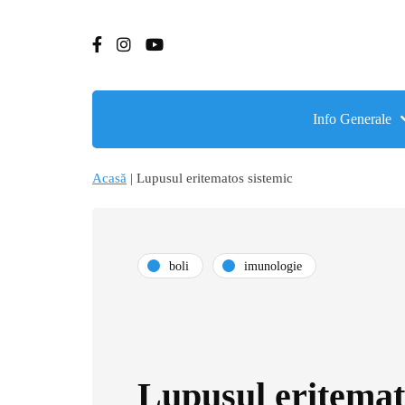
Info Generale
Acasă
|
Lupusul eritematos sistemic
boli
imunologie
Lupusul eritemat