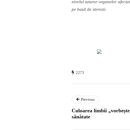
nivelul tuturor organelor afecta
pe baz
ă
de steroizi.
2273
Previous
Culoarea limbii „vorbește
sănătate