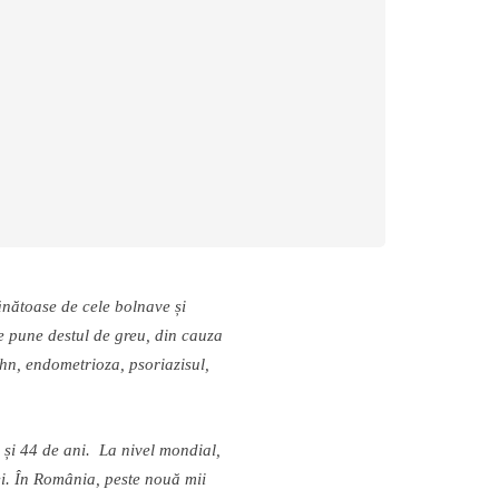
ă
n
ă
toase de cele bolnave
ș
i
se pune destul de greu, din cauza
ohn, endometrioza, psoriazisul,
5
ș
i 44 de ani. La nivel mondial,
ei.
Î
n Rom
â
nia, peste nou
ă
mii