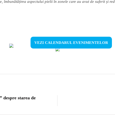
te,
î
mbun
ă
t
ăț
irea aspectului pielii
î
n zonele care au avut de suferit
ș
i re
VEZI CALENDARUL EVENIMENTELOR
” despre starea de