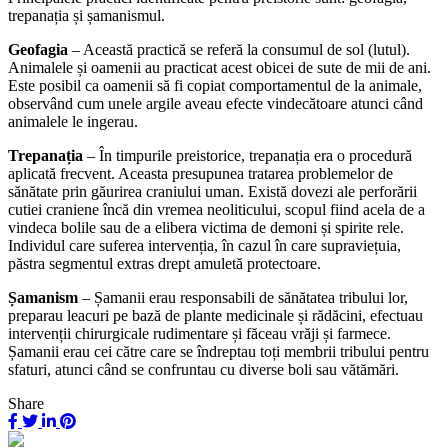
trepanația și șamanismul.
Geofagia
– Această practică se referă la consumul de sol (lutul).
Animalele și oamenii au practicat acest obicei de sute de mii de ani.
Este posibil ca oamenii să fi copiat comportamentul de la animale,
observând cum unele argile aveau efecte vindecătoare atunci când
animalele le ingerau.
Trepanația
– În timpurile preistorice, trepanația era o procedură
aplicată frecvent. Aceasta presupunea tratarea problemelor de
sănătate prin găurirea craniului uman. Există dovezi ale perforării
cutiei craniene încă din vremea neoliticului, scopul fiind acela de a
vindeca bolile sau de a elibera victima de demoni și spirite rele.
Individul care suferea intervenția, în cazul în care supraviețuia,
păstra segmentul extras drept amuletă protectoare.
Șamanism
– Șamanii erau responsabili de sănătatea tribului lor,
preparau leacuri pe bază de plante medicinale și rădăcini, efectuau
intervenții chirurgicale rudimentare și făceau vrăji și farmece.
Șamanii erau cei către care se îndreptau toți membrii tribului pentru
sfaturi, atunci când se confruntau cu diverse boli sau vătămări.
Share