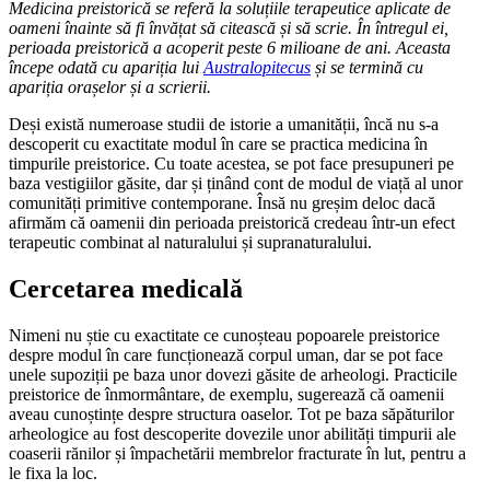
Medicina preistorică se referă la soluțiile terapeutice aplicate de
oameni înainte să fi învățat să citească și să scrie. În întregul ei,
perioada preistorică a acoperit peste 6 milioane de ani. Aceasta
începe odată cu apariția lui
Australopitecus
și se termină cu
apariția orașelor și a scrierii.
Deși există numeroase studii de istorie a umanității, încă nu s-a
descoperit cu exactitate modul în care se practica medicina în
timpurile preistorice. Cu toate acestea, se pot face presupuneri pe
baza vestigiilor găsite, dar și ținând cont de modul de viață al unor
comunități primitive contemporane. Însă nu greșim deloc dacă
afirmăm că oamenii din perioada preistorică credeau într-un efect
terapeutic combinat al naturalului și supranaturalului.
Cercetarea medicală
Nimeni nu știe cu exactitate ce cunoșteau popoarele preistorice
despre modul în care funcționează corpul uman, dar se pot face
unele supoziții pe baza unor dovezi găsite de arheologi. Practicile
preistorice de înmormântare, de exemplu, sugerează că oamenii
aveau cunoștințe despre structura oaselor. Tot pe baza săpăturilor
arheologice au fost descoperite dovezile unor abilități timpurii ale
coaserii rănilor și împachetării membrelor fracturate în lut, pentru a
le fixa la loc.