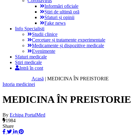
Coronavirus
Informări oficiale
Știri de ultimă oră
Sfaturi și opinii
Fake news
Info Specialişti
Studii clinice
Cercetare și tratamente experimentale
Medicamente și dispozitive medicale
Evenimente
Sfaturi medicale
Ştiri medicale
Intră în cont
Acasă
|
MEDICINA ÎN PREISTORIE
Istoria medicinei
MEDICINA ÎN PREISTORIE
By
Echipa PortalMed
1984
Share