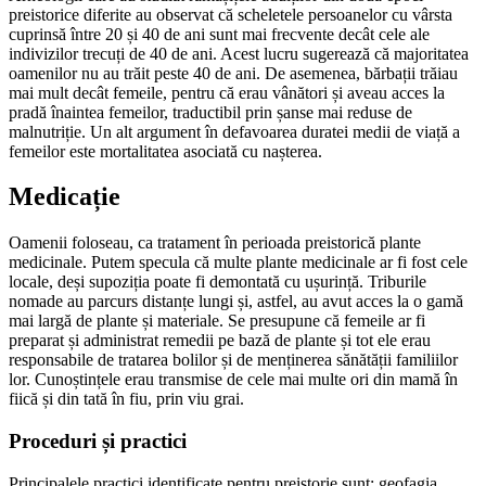
preistorice diferite au observat că scheletele persoanelor cu vârsta
cuprinsă între 20 și 40 de ani sunt mai frecvente decât cele ale
indivizilor trecuți de 40 de ani. Acest lucru sugerează că majoritatea
oamenilor nu au trăit peste 40 de ani. De asemenea, bărbații trăiau
mai mult decât femeile, pentru că erau vânători și aveau acces la
pradă înaintea femeilor, traductibil prin șanse mai reduse de
malnutriție. Un alt argument în defavoarea duratei medii de viață a
femeilor este mortalitatea asociată cu nașterea.
Medicație
Oamenii foloseau, ca tratament în perioada preistorică plante
medicinale. Putem specula că multe plante medicinale ar fi fost cele
locale, deși supoziția poate fi demontată cu ușurință. Triburile
nomade au parcurs distanțe lungi și, astfel, au avut acces la o gamă
mai largă de plante și materiale. Se presupune că femeile ar fi
preparat și administrat remedii pe bază de plante și tot ele erau
responsabile de tratarea bolilor și de menținerea sănătății familiilor
lor. Cunoștințele erau transmise de cele mai multe ori din mamă în
fiică și din tată în fiu, prin viu grai.
Proceduri și practici
Principalele practici identificate pentru preistorie sunt: geofagia,