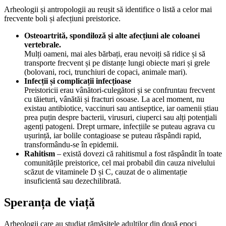
Arheologii și antropologii au reușit să identifice o listă a celor mai
frecvente boli și afecțiuni preistorice.
Osteoartrită, spondiloză și alte afecțiuni ale coloanei
vertebrale.
Mulți oameni, mai ales bărbați, erau nevoiți să ridice și să
transporte frecvent și pe distanțe lungi obiecte mari și grele
(bolovani, roci, trunchiuri de copaci, animale mari).
Infecții și complicații infecțioase
Preistoricii erau vânători-culegători și se confruntau frecvent
cu tăieturi, vânătăi și fracturi osoase. La acel moment, nu
existau antibiotice, vaccinuri sau antiseptice, iar oamenii știau
prea puțin despre bacterii, virusuri, ciuperci sau alți potențiali
agenți patogeni. Drept urmare, infecțiile se puteau agrava cu
ușurință, iar bolile contagioase se puteau răspândi rapid,
transformându-se în epidemii.
Rahitism
– există dovezi că rahitismul a fost răspândit în toate
comunitățile preistorice, cel mai probabil din cauza nivelului
scăzut de vitaminele D și C, cauzat de o alimentație
insuficientă sau dezechilibrată.
Speranța de viață
Arheologii care au studiat rămășițele adulților din două epoci