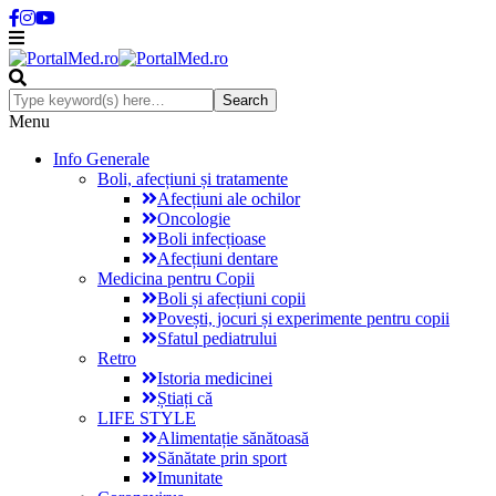
Menu
Info Generale
Boli, afecțiuni și tratamente
Afecțiuni ale ochilor
Oncologie
Boli infecțioase
Afecțiuni dentare
Medicina pentru Copii
Boli și afecțiuni copii
Povești, jocuri și experimente pentru copii
Sfatul pediatrului
Retro
Istoria medicinei
Știați că
LIFE STYLE
Alimentație sănătoasă
Sănătate prin sport
Imunitate