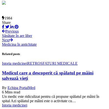
1984
Share
Previous
Sănătate în aer liber
Next
Medicina în antichitate
Related posts
Istoria medicinei
RETRO
SFATURI MEDICALE
Medicul care a descoperit că spălatul pe mâini
salvează vieți
By
Echipa PortalMed
6 Mins read
Un medic este ridiculizat pentru că propune spălatul pe mâini în
spital Azi spălatul pe mâini este o activitate cu…
Istoria medicinei