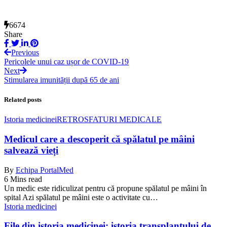
6674
Share
Previous
Pericolele unui caz ușor de COVID-19
Next
Stimularea imunității după 65 de ani
Related posts
Istoria medicinei
RETRO
SFATURI MEDICALE
Medicul care a descoperit că spălatul pe mâini
salvează vieți
By
Echipa PortalMed
6 Mins read
Un medic este ridiculizat pentru că propune spălatul pe mâini în
spital Azi spălatul pe mâini este o activitate cu…
Istoria medicinei
File din istoria medicinei: istoria transplantului de