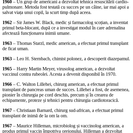
1960
– Un grup de americani a dezvoltat tehnica resuscitării cardio-
pulmonare. Metoda fost testată cu succes pe un câine, iar mai apoi a
salvat viața unui copil, la scurt timp după aceea.
1962
– Sir James W. Black, medic și farmacolog scoțian, a inventat
primul beta-blocant, după ce a investigat modul în care adrenalina
afectează funcționarea inimii umane.
1963
– Thomas Starzl, medic american, a efectuat primul transplant
de ficat uman.
1963
– Leo H. Sternbach, chimist polonez, a descoperit diazepamul.
1965
– Harry Martin Meyer, virusolog american, a dezvoltat
vaccinul contra rubeolei. Acesta a devenit disponibil în 1970.
1966
– C. Walton Lillehei, chirurg american, a efectuat primul
transplant de pancreas uman de succes. Lillehei a fost, de asemenea,
pionier în chirurgia pe cord deschis, precum și în crearea de
echipamente, proteze și tehnici pentru chirurgia cardiotoracică.
1967
– Christiaan Barnard, chirurg sud-african, a efectuat primul
transplant de inimă de la om la om.
1967
– Maurice Hilleman, microbiolog și vaccinolog american, a
produs primul vaccin împotriva oreionului. Hilleman a dezvoltat