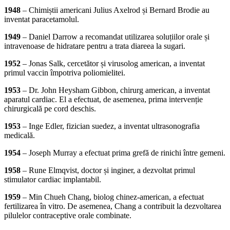
1948
– Chimiștii americani Julius Axelrod și Bernard Brodie au
inventat paracetamolul.
1949
– Daniel Darrow a recomandat utilizarea soluțiilor orale și
intravenoase de hidratare pentru a trata diareea la sugari.
1952
– Jonas Salk, cercetător și virusolog american, a inventat
primul vaccin împotriva poliomielitei.
1953
– Dr. John Heysham Gibbon, chirurg american, a inventat
aparatul cardiac. El a efectuat, de asemenea, prima intervenție
chirurgicală pe cord deschis.
1953
– Inge Edler, fizician suedez, a inventat ultrasonografia
medicală.
1954
– Joseph Murray a efectuat prima grefă de rinichi între gemeni.
1958
– Rune Elmqvist, doctor și inginer, a dezvoltat primul
stimulator cardiac implantabil.
1959
– Min Chueh Chang, biolog chinez-american, a efectuat
fertilizarea în vitro. De asemenea, Chang a contribuit la dezvoltarea
pilulelor contraceptive orale combinate.