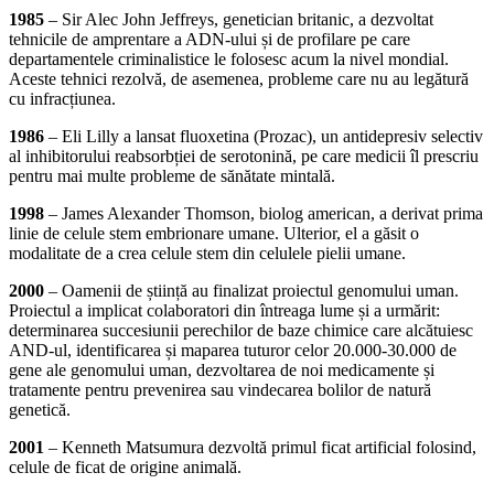
1985
– Sir Alec John Jeffreys, genetician britanic, a dezvoltat
tehnicile de amprentare a ADN-ului și de profilare pe care
departamentele criminalistice le folosesc acum la nivel mondial.
Aceste tehnici rezolvă, de asemenea, probleme care nu au legătură
cu infracțiunea.
1986
– Eli Lilly a lansat fluoxetina (Prozac), un antidepresiv selectiv
al inhibitorului reabsorbției de serotonină, pe care medicii îl prescriu
pentru mai multe probleme de sănătate mintală.
1998
– James Alexander Thomson, biolog american, a derivat prima
linie de celule stem embrionare umane. Ulterior, el a găsit o
modalitate de a crea celule stem din celulele pielii umane.
2000
– Oamenii de știință au finalizat proiectul genomului uman.
Proiectul a implicat colaboratori din întreaga lume și a urmărit:
determinarea succesiunii perechilor de baze chimice care alcătuiesc
AND-ul, identificarea și maparea tuturor celor 20.000-30.000 de
gene ale genomului uman, dezvoltarea de noi medicamente și
tratamente pentru prevenirea sau vindecarea bolilor de natură
genetică.
2001
– Kenneth Matsumura dezvoltă primul ficat artificial folosind,
celule de ficat de origine animală.