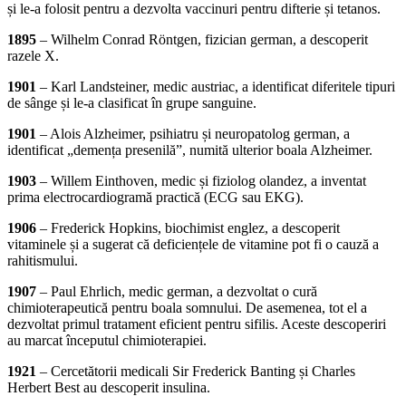
și le-a folosit pentru a dezvolta vaccinuri pentru difterie și tetanos.
1895
– Wilhelm Conrad Röntgen, fizician german, a descoperit
razele X.
1901
– Karl Landsteiner, medic austriac, a identificat diferitele tipuri
de sânge și le-a clasificat în grupe sanguine.
1901
– Alois Alzheimer, psihiatru și neuropatolog german, a
identificat „demența presenilă”, numită ulterior boala Alzheimer.
1903
– Willem Einthoven, medic și fiziolog olandez, a inventat
prima electrocardiogramă practică (ECG sau EKG).
1906
– Frederick Hopkins, biochimist englez, a descoperit
vitaminele și a sugerat că deficiențele de vitamine pot fi o cauză a
rahitismului.
1907
– Paul Ehrlich, medic german, a dezvoltat o cură
chimioterapeutică pentru boala somnului. De asemenea, tot el a
dezvoltat primul tratament eficient pentru sifilis. Aceste descoperiri
au marcat începutul chimioterapiei.
1921
– Cercetătorii medicali Sir Frederick Banting și Charles
Herbert Best au descoperit insulina.