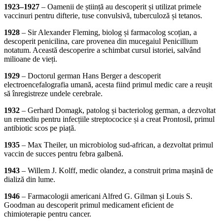
1923–1927
– Oamenii de știință au descoperit și utilizat primele
vaccinuri pentru difterie, tuse convulsivă, tuberculoză și tetanos.
1928
– Sir Alexander Fleming, biolog și farmacolog scoțian, a
descoperit penicilina, care provenea din mucegaiul Penicillium
notatum. Această descoperire a schimbat cursul istoriei, salvând
milioane de vieți.
1929
– Doctorul german Hans Berger a descoperit
electroencefalografia umană, acesta fiind primul medic care a reușit
să înregistreze undele cerebrale.
1932
– Gerhard Domagk, patolog și bacteriolog german, a dezvoltat
un remediu pentru infecțiile streptococice și a creat Prontosil, primul
antibiotic scos pe piață.
1935
– Max Theiler, un microbiolog sud-african, a dezvoltat primul
vaccin de succes pentru febra galbenă.
1943
– Willem J. Kolff, medic olandez, a construit prima mașină de
dializă din lume.
1946
– Farmacologii americani Alfred G. Gilman și Louis S.
Goodman au descoperit primul medicament eficient de
chimioterapie pentru cancer.