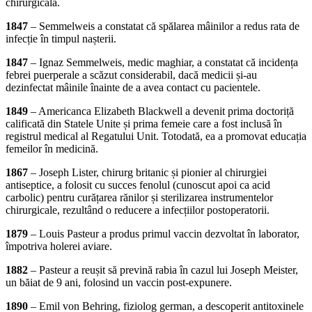
chirurgicală.
1847
– Semmelweis a constatat că spălarea mâinilor a redus rata de
infecție în timpul nașterii.
1847
– Ignaz Semmelweis, medic maghiar, a constatat că incidența
febrei puerperale a scăzut considerabil, dacă medicii și-au
dezinfectat mâinile înainte de a avea contact cu pacientele.
1849
– Americanca Elizabeth Blackwell a devenit prima doctoriță
calificată din Statele Unite și prima femeie care a fost inclusă în
registrul medical al Regatului Unit. Totodată, ea a promovat educația
femeilor în medicină.
1867
– Joseph Lister, chirurg britanic și pionier al chirurgiei
antiseptice, a folosit cu succes fenolul (cunoscut apoi ca acid
carbolic) pentru curățarea rănilor și sterilizarea instrumentelor
chirurgicale, rezultând o reducere a infecțiilor postoperatorii.
1879
– Louis Pasteur a produs primul vaccin dezvoltat în laborator,
împotriva holerei aviare.
1882
– Pasteur a reușit să prevină rabia în cazul lui Joseph Meister,
un băiat de 9 ani, folosind un vaccin post-expunere.
1890
– Emil von Behring, fiziolog german, a descoperit antitoxinele