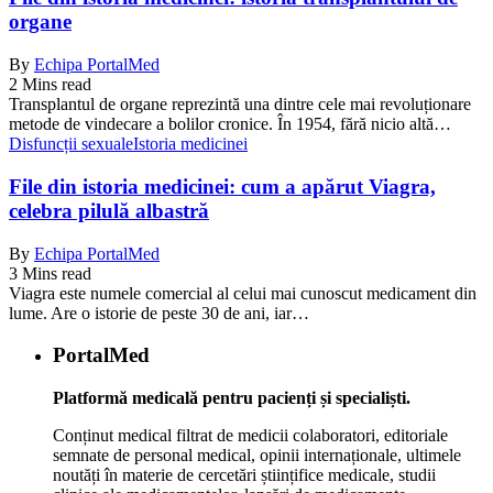
organe
By
Echipa PortalMed
2 Mins read
Transplantul de organe reprezintă una dintre cele mai revoluționare
metode de vindecare a bolilor cronice. În 1954, fără nicio altă…
Disfuncții sexuale
Istoria medicinei
File din istoria medicinei: cum a apărut Viagra,
celebra pilulă albastră
By
Echipa PortalMed
3 Mins read
Viagra este numele comercial al celui mai cunoscut medicament din
lume. Are o istorie de peste 30 de ani, iar…
PortalMed
Platformă medicală pentru pacienți și specialiști.
Conținut medical filtrat de medicii colaboratori, editoriale
semnate de personal medical, opinii internaționale, ultimele
noutăți în materie de cercetări științifice medicale, studii