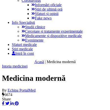
Coronavirus
Informări oficiale
Știri de ultimă oră
Sfaturi și opinii
Fake news
Info Specialişti
Studii clinice
Cercetare și tratamente experimentale
Medicamente și dispozitive medicale
Evenimente
Sfaturi medicale
Ştiri medicale
Intră în cont
Acasă
|
Medicina modernă
Istoria medicinei
Medicina modernă
By
Echipa PortalMed
6674
Share