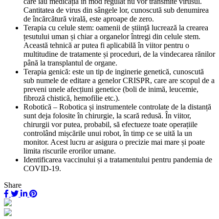
care iau medicația în mod regulat nu vor transmite virusul.
Cantitatea de virus din sângele lor, cunoscută sub denumirea
de încărcătură virală, este aproape de zero.
Terapia cu celule stem: oamenii de știință lucrează la crearea
țesutului uman și chiar a organelor întregi din celule stem.
Această tehnică ar putea fi aplicabilă în viitor pentru o
multitudine de tratamente și proceduri, de la vindecarea rănilor
până la transplantul de organe.
Terapia genică: este un tip de inginerie genetică, cunoscută
sub numele de editare a genelor CRISPR, care are scopul de a
preveni unele afecțiuni genetice (boli de inimă, leucemie,
fibroză chistică, hemofilie etc.).
Robotică – Robotica și instrumentele controlate de la distanță
sunt deja folosite în chirurgie, la scară redusă. În viitor,
chirurgii vor putea, probabil, să efectueze toate operațiile
controlând mișcările unui robot, în timp ce se uită la un
monitor. Acest lucru ar asigura o precizie mai mare și poate
limita riscurile erorilor umane.
Identificarea vaccinului și a tratamentului pentru pandemia de
COVID-19.
Share