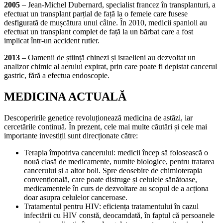
2005
– Jean-Michel Dubernard, specialist francez în transplanturi, a
efectuat un transplant parțial de față la o femeie care fusese
desfigurată de mușcătura unui câine. În 2010, medicii spanioli au
efectuat un transplant complet de față la un bărbat care a fost
implicat într-un accident rutier.
2013
– Oamenii de știință chinezi și israelieni au dezvoltat un
analizor chimic al aerului expirat, prin care poate fi depistat cancerul
gastric, fără a efectua endoscopie.
MEDICINA ACTUALĂ
Descoperirile genetice revoluționează medicina de astăzi, iar
cercetările continuă. În prezent, cele mai multe căutări și cele mai
importante investiții sunt direcționate către:
Terapia împotriva cancerului: medicii încep să folosească o
nouă clasă de medicamente, numite biologice, pentru tratarea
cancerului și a altor boli. Spre deosebire de chimioterapia
convențională, care poate distruge și celulele sănătoase,
medicamentele în curs de dezvoltare au scopul de a acționa
doar asupra celulelor canceroase.
Tratamentul pentru HIV: eficiența tratamentului în cazul
infectării cu HIV constă, deocamdată, în faptul că persoanele