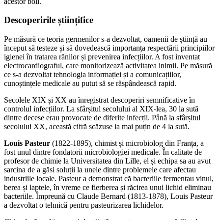
acestor boli.
Descoperirile științifice
Pe măsură ce teoria germenilor s-a dezvoltat, oamenii de știință au
început să testeze și să dovedească importanța respectării principiilor
igienei în tratarea rănilor și prevenirea infecțiilor. A fost inventat
electrocardiograful, care monitorizează activitatea inimii. Pe măsură
ce s-a dezvoltat tehnologia informației și a comunicațiilor,
cunoștințele medicale au putut să se răspândească rapid.
Secolele XIX și XX au înregistrat descoperiri semnificative în
controlul infecțiilor. La sfârșitul secolului al XIX-lea, 30 la sută
dintre decese erau provocate de diferite infecții. Până la sfârșitul
secolului XX, această cifră scăzuse la mai puțin de 4 la sută.
Louis Pasteur
(1822-1895), chimist și microbiolog din Franța, a
fost unul dintre fondatorii microbiologiei medicale. În calitate de
profesor de chimie la Universitatea din Lille, el și echipa sa au avut
sarcina de a găsi soluții la unele dintre problemele care afectau
industriile locale. Pasteur a demonstrat că bacteriile fermentau vinul,
berea și laptele, în vreme ce fierberea și răcirea unui lichid eliminau
bacteriile. Împreună cu Claude Bernard (1813-1878), Louis Pasteur
a dezvoltat o tehnică pentru pasteurizarea lichidelor.