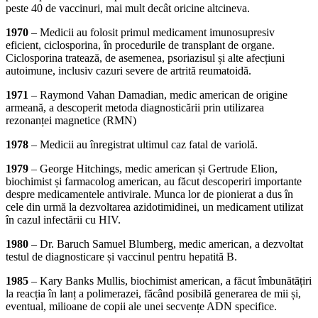
peste 40 de vaccinuri, mai mult decât oricine altcineva.
1970
– Medicii au folosit primul medicament imunosupresiv
eficient, ciclosporina, în procedurile de transplant de organe.
Ciclosporina tratează, de asemenea, psoriazisul și alte afecțiuni
autoimune, inclusiv cazuri severe de artrită reumatoidă.
1971
– Raymond Vahan Damadian, medic american de origine
armeană, a descoperit metoda diagnosticării prin utilizarea
rezonanței magnetice (RMN)
1978
– Medicii au înregistrat ultimul caz fatal de variolă.
1979
– George Hitchings, medic american și Gertrude Elion,
biochimist și farmacolog american, au făcut descoperiri importante
despre medicamentele antivirale. Munca lor de pionierat a dus în
cele din urmă la dezvoltarea azidotimidinei, un medicament utilizat
în cazul infectării cu HIV.
1980
– Dr. Baruch Samuel Blumberg, medic american, a dezvoltat
testul de diagnosticare și vaccinul pentru hepatită B.
1985
– Kary Banks Mullis, biochimist american, a făcut îmbunătățiri
la reacția în lanț a polimerazei, făcând posibilă generarea de mii și,
eventual, milioane de copii ale unei secvențe ADN specifice.