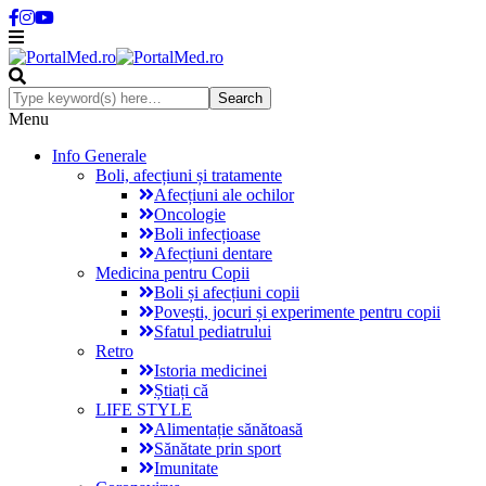
Menu
Info Generale
Boli, afecțiuni și tratamente
Afecțiuni ale ochilor
Oncologie
Boli infecțioase
Afecțiuni dentare
Medicina pentru Copii
Boli și afecțiuni copii
Povești, jocuri și experimente pentru copii
Sfatul pediatrului
Retro
Istoria medicinei
Știați că
LIFE STYLE
Alimentație sănătoasă
Sănătate prin sport
Imunitate