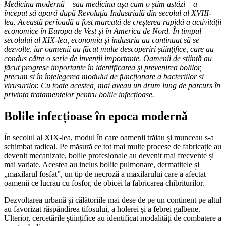
Medicina modernă – sau medicina așa cum o știm astăzi – a
început să apară după Revoluția Industrială din secolul al XVIII-
lea. Această perioadă a fost marcată de creșterea rapidă a activității
economice în Europa de Vest și în America de Nord. În timpul
secolului al XIX-lea, economia și industria au continuat să se
dezvolte, iar oamenii au făcut multe descoperiri științifice, care au
condus către o serie de invenții importante. Oamenii de știință au
făcut progrese importante în identificarea și prevenirea bolilor,
precum și în înțelegerea modului de funcționare a bacteriilor și
virusurilor. Cu toate acestea, mai aveau un drum lung de parcurs în
privința tratamentelor pentru bolile infecțioase.
Bolile infecțioase în epoca modernă
În secolul al XIX-lea, modul în care oamenii trăiau și munceau s-a
schimbat radical. Pe măsură ce tot mai multe procese de fabricație au
devenit mecanizate, bolile profesionale au devenit mai frecvente și
mai variate. Acestea au inclus bolile pulmonare, dermatitele și
„maxilarul fosfat”, un tip de necroză a maxilarului care a afectat
oamenii ce lucrau cu fosfor, de obicei la fabricarea chibriturilor.
Dezvoltarea urbană și călătoriile mai dese de pe un continent pe altul
au favorizat răspândirea tifosului, a holerei și a febrei galbene.
Ulterior, cercetările științifice au identificat modalități de combatere a