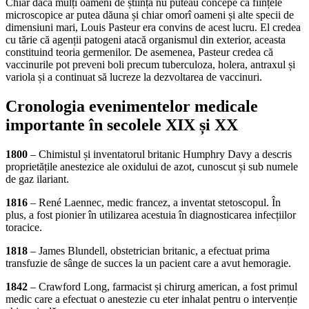
Chiar dacă mulți oameni de știință nu puteau concepe că ființele
microscopice ar putea dăuna și chiar omorî oameni și alte specii de
dimensiuni mari, Louis Pasteur era convins de acest lucru. El credea
cu tărie că agenții patogeni atacă organismul din exterior, aceasta
constituind teoria germenilor. De asemenea, Pasteur credea că
vaccinurile pot preveni boli precum tuberculoza, holera, antraxul și
variola și a continuat să lucreze la dezvoltarea de vaccinuri.
Cronologia evenimentelor medicale
importante în secolele XIX și XX
1800
– Chimistul și inventatorul britanic Humphry Davy a descris
proprietățile anestezice ale oxidului de azot, cunoscut și sub numele
de gaz ilariant.
1816
– René Laennec, medic francez, a inventat stetoscopul. În
plus, a fost pionier în utilizarea acestuia în diagnosticarea infecțiilor
toracice.
1818
– James Blundell, obstetrician britanic, a efectuat prima
transfuzie de sânge de succes la un pacient care a avut hemoragie.
1842
– Crawford Long, farmacist și chirurg american, a fost primul
medic care a efectuat o anestezie cu eter inhalat pentru o intervenție