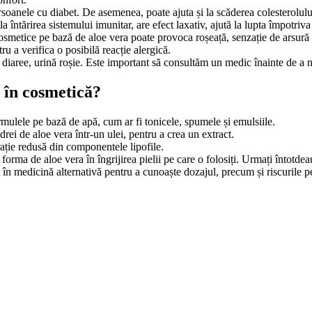
rsoanele cu diabet. De asemenea, poate ajuta și la scăderea colesterolulu
 întărirea sistemului imunitar, are efect laxativ, ajută la lupta împotriva 
smetice pe bază de aloe vera poate provoca roșeață, senzație de arsură sau
u a verifica o posibilă reacție alergică.
aree, urină roșie. Este important să consultăm un medic înainte de a ne
 în cosmetică?
rmulele pe bază de apă, cum ar fi tonicele, spumele și emulsiile.
rei de aloe vera într-un ulei, pentru a crea un extract.
ație redusă din componentele lipofile.
orma de aloe vera în îngrijirea pielii pe care o folosiți. Urmați întotdea
st în medicină alternativă pentru a cunoaște dozajul, precum și riscurile