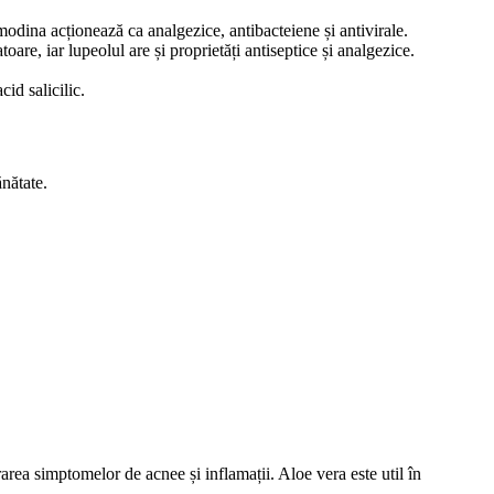
odina acționează ca analgezice, antibacteiene și antivirale.
oare, iar lupeolul are și proprietăți antiseptice și analgezice.
id salicilic.
ănătate.
area simptomelor de acnee și inflamații. Aloe vera este util în