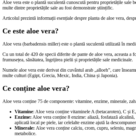
Aloe vera este o plantă suculentă cunoscută pentru proprietățile sale ben
multe dintre proprietățile sale au fost demonstrate științific.
Articolul prezintă informații esențiale despre planta de aloe vera, despr
Ce este aloe vera?
Aloe vera (barbadensis miller) este o plantă suculentă utilizată în medi
Cu un total de 420 de specii diferite de pante de aloe vera, aceasta a f
frumusețea, sănătatea, îngrijirea pielii și proprietățile sale medicinale.
Numele aloe vera este derivat din cuvântul arab „alloeh”, care înseamnă
multe culturi (Egipt, Grecia, Mexic, India, China și Japonia).
Ce conține aloe vera?
Aloe vera conține 75 de componente: vitamine, enzime, minerale, zaharur
Vitamine
: Aloe vera conține vitaminele A (betacaroten), C și E,
Enzime:
Aloe vera conține 8 enzime: aliază, fosfatază alcalină, 
aplicată local pe piele, iar celelalte enzime ajută la descompuner
Minerale:
Aloe vera conține calciu, crom, cupru, seleniu, magne
metabolice.