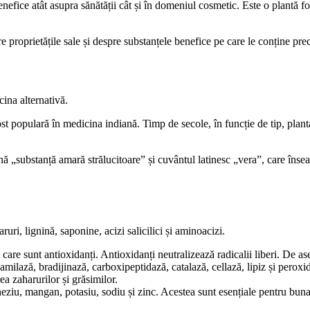
efice atât asupra sănătății cât și în domeniul cosmetic. Este o plantă folo
e proprietățile sale și despre substanțele benefice pe care le conține prec
cina alternativă.
ost populară în medicina indiană. Timp de secole, în funcție de tip, planta
 „substanță amară strălucitoare” și cuvântul latinesc „vera”, care însea
i, lignină, saponine, acizi salicilici și aminoacizi.
 care sunt antioxidanți. Antioxidanți neutralizează radicalii liberi. De 
amilază, bradijinază, carboxipeptidază, catalază, cellază, lipiz și peroxi
ea zaharurilor și grăsimilor.
ziu, mangan, potasiu, sodiu și zinc. Acestea sunt esențiale pentru buna 