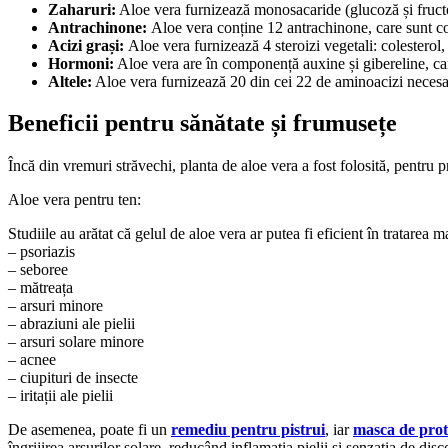
Zaharuri:
Aloe vera furnizează monosacaride (glucoză și fructo
Antrachinone:
Aloe vera conține 12 antrachinone, care sunt co
Acizi grași:
Aloe vera furnizează 4 steroizi vegetali: colesterol,
Hormoni:
Aloe vera are în componență auxine și gibereline, car
Altele:
Aloe vera furnizează 20 din cei 22 de aminoacizi necesari
Beneficii pentru sănătate și frumusețe
Încă din vremuri străvechi, planta de aloe vera a fost folosită, pentru pr
Aloe vera pentru ten:
Studiile au arătat că gelul de aloe vera ar putea fi eficient în tratarea 
– psoriazis
– seboree
– mătreața
– arsuri minore
– abraziuni ale pielii
– arsuri solare minore
– acnee
– ciupituri de insecte
– iritații ale pielii
De asemenea, poate fi un
remediu pentru pistrui
, iar
masca de prote
îngrijirea arsurilor solare, reducând inflamația pielii și senzația de disc