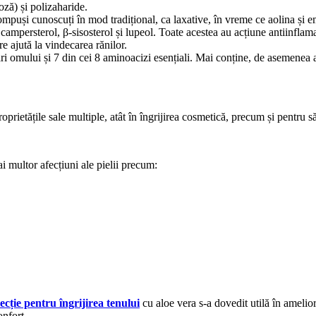
ză) și polizaharide.
mpuși cunoscuți în mod tradițional, ca laxative, în vreme ce aolina și em
 campersterol, β-sisosterol și lupeol. Toate acestea au acțiune antiinflamat
e ajută la vindecarea rănilor.
 omului și 7 din cei 8 aminoacizi esențiali. Mai conține, de asemenea ac
oprietățile sale multiple, atât în îngrijirea cosmetică, precum și pentru s
mai multor afecțiuni ale pielii precum:
cție pentru îngrijirea tenului
cu aloe vera s-a dovedit utilă în amelior
onfort.