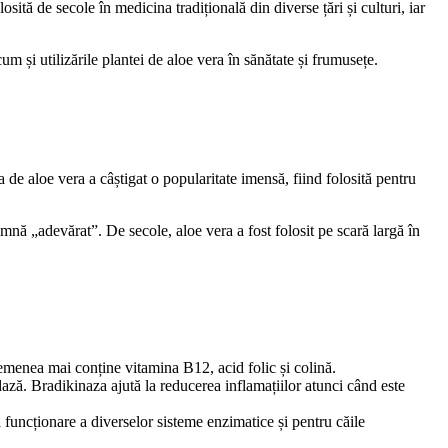
sită de secole în medicina tradițională din diverse țări și culturi, iar
um și utilizările plantei de aloe vera în sănătate și frumusețe.
 de aloe vera a câștigat o popularitate imensă, fiind folosită pentru
mnă „adevărat”. De secole, aloe vera a fost folosit pe scară largă în
asemenea mai conține vitamina B12, acid folic și colină.
dază. Bradikinaza ajută la reducerea inflamațiilor atunci când este
funcționare a diverselor sisteme enzimatice și pentru căile