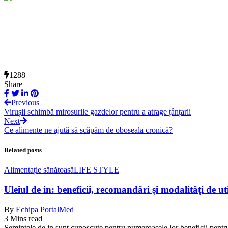
1288
Share
Previous
Virușii schimbă mirosurile gazdelor pentru a atrage țânțarii
Next
Ce alimente ne ajută să scăpăm de oboseala cronică?
Related posts
Alimentație sănătoasă
LIFE STYLE
Uleiul de in: beneficii, recomandări și modalități de ut
By
Echipa PortalMed
3 Mins read
Semințele de in sunt cunoscute pentru numeroasele lor beneficii pentr