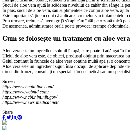
Sucul de aloe vera ajută la scăderea nivelului de zahăr din sânge la pe
În plus, sucul de aloe vera, sau suplimentele ce conțin aloe vera, ajută la
Este important să ținem cont că aplicarea cremelor sau tratamentelor co
Prin urmare, trebuie să avem grijă să aplicăm întâi pe o zonă mică pentr
De asemenea, administrarea orală poate provoca: crampe abdominale, di
Cum se folosește un tratament cu aloe vera
Aloe vera este un ingredient solubil în apă, care poate fi adăugat în fo
Uleiul de aloe vera este, de obicei, produsul obținut prin macerarea pud
Gelul conținut în frunzele de aloe vera conține multă apă și o concentr
Aloe vera este un ingredient sigur, însă dozajul de aplicare depinde de f
direct din frunze, consultați un specialist în cosmetică sau un speciali
Surse:
https://www.healthline.com/
https://www.webmd.com/
https://www.ncbi.nlm.nih.gov/
https://www.news-medical.net/
Share