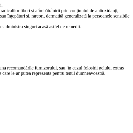
i.
radicalilor liberi și a îmbătrânirii prin conținutul de antioxidanți,
 înțepături și, rareori, dermatită generalizată la persoanele sensibile.
 administra singuri acasă astfel de remedii.
una recomandările furnizorului, sau, în cazul folosirii gelului extras
 pe care le-ar putea reprezenta pentru tenul dumneavoastră.