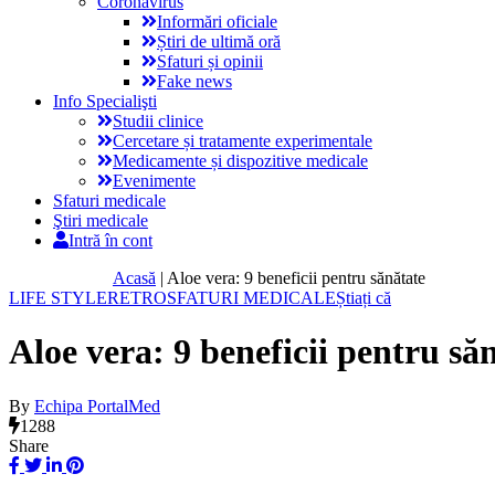
Coronavirus
Informări oficiale
Știri de ultimă oră
Sfaturi și opinii
Fake news
Info Specialişti
Studii clinice
Cercetare și tratamente experimentale
Medicamente și dispozitive medicale
Evenimente
Sfaturi medicale
Ştiri medicale
Intră în cont
Acasă
|
Aloe vera: 9 beneficii pentru sănătate
LIFE STYLE
RETRO
SFATURI MEDICALE
Știați că
Aloe vera: 9 beneficii pentru să
By
Echipa PortalMed
1288
Share