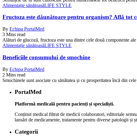
Alimentație sănătoasă
LIFE STYLE
Fructoza este dăunătoare pentru organism? Află tot ce 
By
Echipa PortalMed
3 Mins read
Alături de glucoză, fructoza este una dintre cele două componente ale
Alimentație sănătoasă
LIFE STYLE
Beneficiile consumului de smochine
By
Echipa PortalMed
2 Mins read
Smochinele sunt asociate cu sănătatea și cu prosperitatea încă din ce
PortalMed
Platformă medicală pentru pacienți și specialiști.
Conținut medical filtrat de medicii colaboratori, editoriale semna
lansări de medicamente, tratamente pentru diverse patologii și șt
Categorii