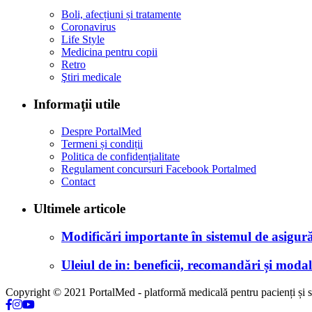
Boli, afecțiuni și tratamente
Coronavirus
Life Style
Medicina pentru copii
Retro
Ştiri medicale
Informaţii utile
Despre PortalMed
Termeni și condiții
Politica de confidențialitate
Regulament concursuri Facebook Portalmed
Contact
Ultimele articole
Modificări importante în sistemul de asigurăr
Uleiul de in: beneficii, recomandări și modali
Copyright © 2021 PortalMed - platformă medicală pentru pacienți și sp