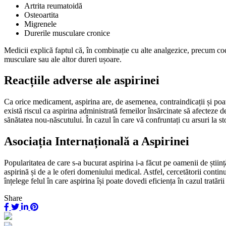
Artrita reumatoidă
Osteoartita
Migrenele
Durerile musculare cronice
Medicii explică faptul că, în combinație cu alte analgezice, precum c
musculare sau ale altor dureri ușoare.
Reacțiile adverse ale aspirinei
Ca orice medicament, aspirina are, de asemenea, contraindicații și po
există riscul ca aspirina administrată femeilor însărcinate să afecteze d
sănătatea nou-născutului. În cazul în care vă confruntați cu arsuri la 
Asociația Internațională a Aspirinei
Popularitatea de care s-a bucurat aspirina i-a făcut pe oamenii de științ
aspirină și de a le oferi domeniului medical. Astfel, cercetătorii cont
înțelege felul în care aspirina își poate dovedi eficiența în cazul tratării
Share