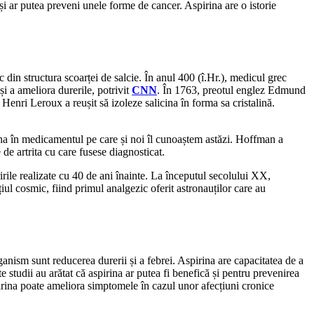
și ar putea preveni unele forme de cancer. Aspirina are o istorie
 din structura scoarței de salcie. În anul 400 (î.Hr.), medicul grec
și a ameliora durerile, potrivit
CNN
. În 1763, preotul englez Edmund
 Henri Leroux a reușit să izoleze salicina în forma sa cristalină.
na în medicamentul pe care și noi îl cunoaștem astăzi. Hoffman a
 de artrita cu care fusese diagnosticat.
ririle realizate cu 40 de ani înainte. La începutul secolului XX,
iul cosmic, fiind primul analgezic oferit astronauților care au
nism sunt reducerea durerii și a febrei. Aspirina are capacitatea de a
 studii au arătat că aspirina ar putea fi benefică și pentru prevenirea
rina poate ameliora simptomele în cazul unor afecțiuni cronice