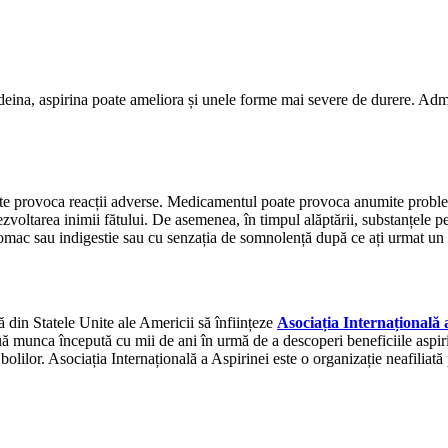
odeina, aspirina poate ameliora și unele forme mai severe de durere. Ad
ate provoca reacții adverse. Medicamentul poate provoca anumite proble
ezvoltarea inimii fătului. De asemenea, în timpul alăptării, substanțele pe
stomac sau indigestie sau cu senzația de somnolență după ce ați urmat un t
ă din Statele Unite ale Americii să înființeze
Asociația Internațională 
inuă munca începută cu mii de ani în urmă de a descoperi beneficiile aspi
 bolilor. Asociația Internațională a Aspirinei este o organizație neafiliată 