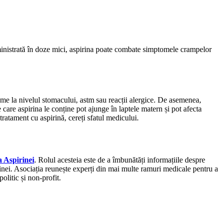
ministrată în doze mici, aspirina poate combate simptomele crampelor
me la nivelul stomacului, astm sau reacții alergice. De asemenea,
 care aspirina le conține pot ajunge în laptele matern și pot afecta
ratament cu aspirină, cereți sfatul medicului.
a Aspirinei
. Rolul acesteia este de a îmbunătăți informațiile despre
rinei. Asociația reunește experți din mai multe ramuri medicale pentru a
politic și non-profit.