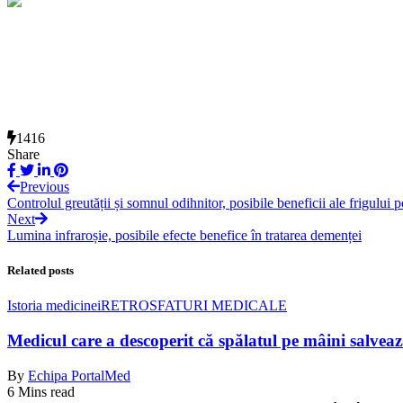
1416
Share
Previous
Controlul greutății și somnul odihnitor, posibile beneficii ale frigului
Next
Lumina infraroșie, posibile efecte benefice în tratarea demenței
Related posts
Istoria medicinei
RETRO
SFATURI MEDICALE
Medicul care a descoperit că spălatul pe mâini salvează
By
Echipa PortalMed
6 Mins read