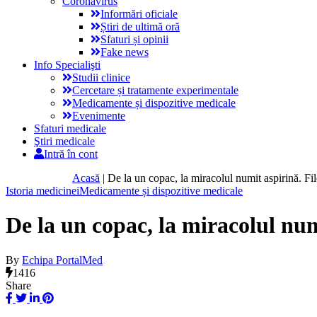
Coronavirus
Informări oficiale
Știri de ultimă oră
Sfaturi și opinii
Fake news
Info Specialişti
Studii clinice
Cercetare și tratamente experimentale
Medicamente și dispozitive medicale
Evenimente
Sfaturi medicale
Ştiri medicale
Intră în cont
Acasă
|
De la un copac, la miracolul numit aspirină. Fi
Istoria medicinei
Medicamente și dispozitive medicale
De la un copac, la miracolul num
By
Echipa PortalMed
1416
Share