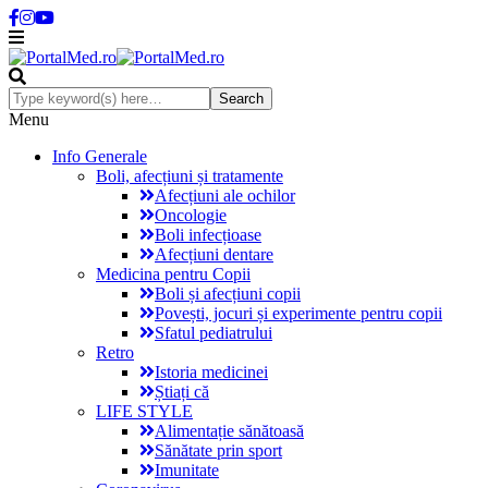
Menu
Info Generale
Boli, afecțiuni și tratamente
Afecțiuni ale ochilor
Oncologie
Boli infecțioase
Afecțiuni dentare
Medicina pentru Copii
Boli și afecțiuni copii
Povești, jocuri și experimente pentru copii
Sfatul pediatrului
Retro
Istoria medicinei
Știați că
LIFE STYLE
Alimentație sănătoasă
Sănătate prin sport
Imunitate