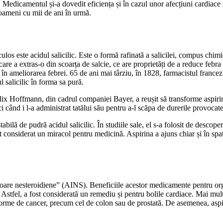
 Medicamentul și-a dovedit eficiența și în cazul unor afecțiuni cardiace 
 oameni cu mii de ani în urmă.
os este acidul salicilic. Este o formă rafinată a salicilei, compus chimic
are a extras-o din scoarța de salcie, ce are proprietăți de a reduce febra 
 în ameliorarea febrei. 65 de ani mai târziu, în 1828, farmacistul francez
l salicilic în forma sa pură.
lix Hoffmann, din cadrul companiei Bayer, a reușit să transforme aspiri
i când i l-a administrat tatălui său pentru a-l scăpa de durerile provocate
bilă de pudră acidul salicilic. În studiile sale, el s-a folosit de descope
 considerat un miracol pentru medicină. Aspirina a ajuns chiar și în spaț
oare nesteroidiene” (AINS). Beneficiile acestor medicamente pentru orga
stfel, a fost considerată un remediu și pentru bolile cardiace. Mai multe
orme de cancer, precum cel de colon sau de prostată. De asemenea, aspi