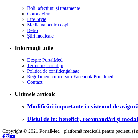
Boli, afecțiuni și tratamente
Coronavirus
Life Style
Medicina pentru copii
Retro
Ştiri medicale
Informaţii utile
Despre PortalMed
Termeni și condiții
Politica de confidențialitate
Regulament concursuri Facebook Portalmed
Contact
Ultimele articole
Modificări importante în sistemul de asigurăr
Uleiul de in: beneficii, recomandări și modali
Copyright © 2021 PortalMed - platformă medicală pentru pacienți și sp