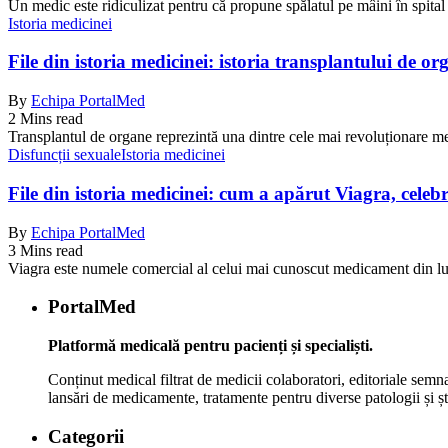
Un medic este ridiculizat pentru că propune spălatul pe mâini în spital
Istoria medicinei
File din istoria medicinei: istoria transplantului de or
By
Echipa PortalMed
2 Mins read
Transplantul de organe reprezintă una dintre cele mai revoluționare me
Disfuncții sexuale
Istoria medicinei
File din istoria medicinei: cum a apărut Viagra, celebr
By
Echipa PortalMed
3 Mins read
Viagra este numele comercial al celui mai cunoscut medicament din lu
PortalMed
Platformă medicală pentru pacienți și specialiști.
Conținut medical filtrat de medicii colaboratori, editoriale semna
lansări de medicamente, tratamente pentru diverse patologii și șt
Categorii