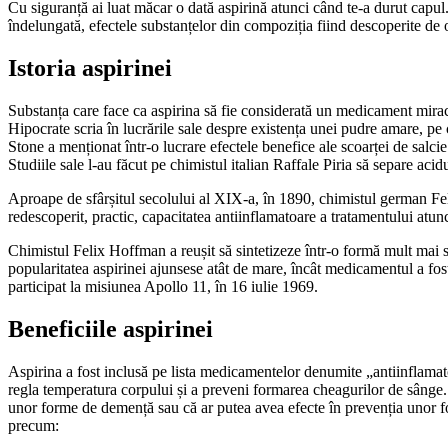
Cu siguranță ai luat măcar o dată aspirină atunci când te-a durut capul.
îndelungată, efectele substanțelor din compoziția fiind descoperite de
Istoria aspirinei
Substanța care face ca aspirina să fie considerată un medicament miracul
Hipocrate scria în lucrările sale despre existența unei pudre amare, pe c
Stone a menționat într-o lucrare efectele benefice ale scoarței de salcie
Studiile sale l-au făcut pe chimistul italian Raffale Piria să separe acidu
Aproape de sfârșitul secolului al XIX-a, în 1890, chimistul german Fe
redescoperit, practic, capacitatea antiinflamatoare a tratamentului atunc
Chimistul Felix Hoffman a reușit să sintetizeze într-o formă mult mai sta
popularitatea aspirinei ajunsese atât de mare, încât medicamentul a fost
participat la misiunea Apollo 11, în 16 iulie 1969.
Beneficiile aspirinei
Aspirina a fost inclusă pe lista medicamentelor denumite „antiinflamat
regla temperatura corpului și a preveni formarea cheagurilor de sânge. A
unor forme de demență sau că ar putea avea efecte în prevenția unor f
precum: