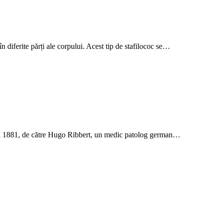
n diferite părți ale corpului. Acest tip de stafilococ se…
nul 1881, de către Hugo Ribbert, un medic patolog german…