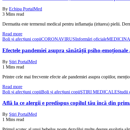
By
Echipa PortalMed
3 Mins read
Dermatita este termenul medical pentru inflamația (iritarea) pielii. Der
Read more
Boli și afecțiuni copii
CORONAVIRUS
Informări oficiale
MEDICINA
Efectele pandemiei asupra sănătății psiho-emoționale 
By
Ştiri PortalMed
1 Mins read
Printre cele mai frecvente efecte ale pandemiei asupra copiilor, menți
Read more
Boli și afecțiuni copii
Boli și afecțiuni copii
ŞTIRI MEDICALE
Studii 
Află la ce alergii e predispus copilul tău încă din prim
By
Ştiri PortalMed
1 Mins read
Primul scutec al unui bebeluș poate dezvălui multe despre evoluția sănă