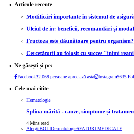
Articole recente
Modificări importante în sistemul de asigurăr
Uleiul de in: beneficii, recomandări și modali
Fructoza este dăunătoare pentru organism? Af
Cercetătorii au folosit cu succes "inimi rea
Ne găsești și pe:
Facebook
32.068 persoane apreciază asta
Instagram
5635 Fol
Cele mai citite
Hematologie
Splina mărită - cauze, simptome și tratamen
4 Mins read
Alergii
BOLI
Dermatologie
SFATURI MEDICALE