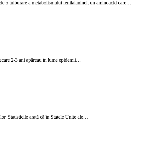
ă de o tulburare a metabolismului fenilalaninei, un aminoacid care…
 fiecare 2-3 ani apăreau în lume epidemii…
lor. Statisticile arată că în Statele Unite ale…