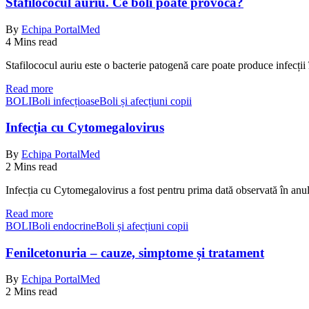
Stafilococul auriu. Ce boli poate provoca?
By
Echipa PortalMed
4 Mins read
Stafilococul auriu este o bacterie patogenă care poate produce infecții î
Read more
BOLI
Boli infecțioase
Boli și afecțiuni copii
Infecția cu Cytomegalovirus
By
Echipa PortalMed
2 Mins read
Infecția cu Cytomegalovirus a fost pentru prima dată observată în a
Read more
BOLI
Boli endocrine
Boli și afecțiuni copii
Fenilcetonuria – cauze, simptome și tratament
By
Echipa PortalMed
2 Mins read