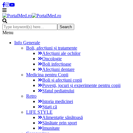
Menu
Info Generale
Boli, afecțiuni și tratamente
Afecțiuni ale ochilor
Oncologie
Boli infecțioase
Afecțiuni dentare
Medicina pentru Copii
Boli și afecțiuni copii
Povești, jocuri și experimente pentru copii
Sfatul pediatrului
Retro
Istoria medicinei
Știați că
LIFE STYLE
Alimentație sănătoasă
Sănătate prin sport
Imunitate