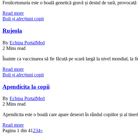
Fenilcetonuria este o boală genetică gravă și destul de rară, provocat
Read more
Boli și afecțiuni copii
Rujeola
By
Echipa PortalMed
2 Mins read
Înainte ca vaccinarea să fie făcută pe scară largă la nivel mondial, la
Read more
Boli și afecțiuni copii
Apendicita la copii
By
Echipa PortalMed
2 Mins read
Apendicita este o boală care apare deseori în rândul copiilor și al tineri
Read more
Pagina 1 din 4
1
2
3
4
»