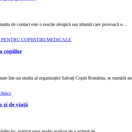
matita de contact este o reacție alergică sau iritantă care provoacă o…
 PENTRU COPII
ŞTIRI MEDICALE
a copiilor
onate într-un studiu al organizației Salvați Copiii România, se numără a
clinice
a zi de viață
tății lui, potrivit unui studiu realizat de o echipă de…