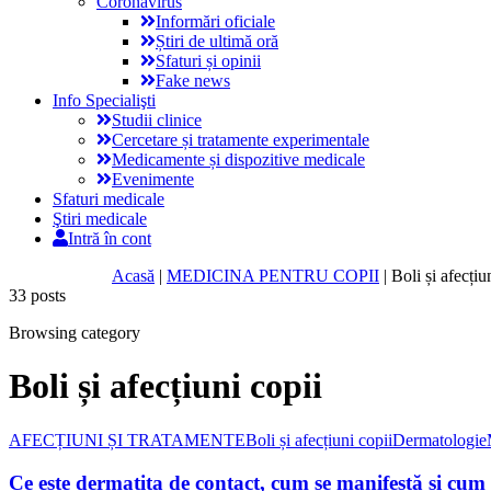
Coronavirus
Informări oficiale
Știri de ultimă oră
Sfaturi și opinii
Fake news
Info Specialişti
Studii clinice
Cercetare și tratamente experimentale
Medicamente și dispozitive medicale
Evenimente
Sfaturi medicale
Ştiri medicale
Intră în cont
Acasă
|
MEDICINA PENTRU COPII
|
Boli și afecțiu
33 posts
Browsing category
Boli și afecțiuni copii
AFECȚIUNI ȘI TRATAMENTE
Boli și afecțiuni copii
Dermatologie
Ce este dermatita de contact, cum se manifestă și cum