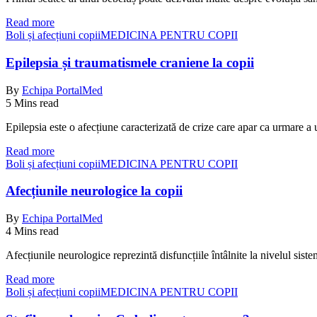
Read more
Boli și afecțiuni copii
MEDICINA PENTRU COPII
Epilepsia și traumatismele craniene la copii
By
Echipa PortalMed
5 Mins read
Epilepsia este o afecțiune caracterizată de crize care apar ca urmare a 
Read more
Boli și afecțiuni copii
MEDICINA PENTRU COPII
Afecțiunile neurologice la copii
By
Echipa PortalMed
4 Mins read
Afecțiunile neurologice reprezintă disfuncțiile întâlnite la nivelul sis
Read more
Boli și afecțiuni copii
MEDICINA PENTRU COPII