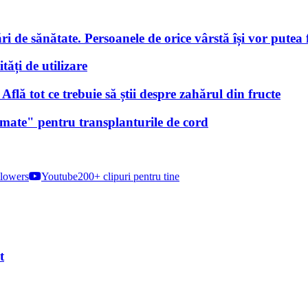
i de sănătate. Persoanele de orice vârstă își vor putea f
tăți de utilizare
lă tot ce trebuie să știi despre zahărul din fructe
nimate" pentru transplanturile de cord
lowers
Youtube
200+ clipuri pentru tine
t