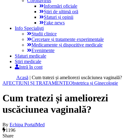
Coronavirus
Informări oficiale
Știri de ultimă oră
Sfaturi și opinii
Fake news
Info Specialişti
Studii clinice
Cercetare și tratamente experimentale
Medicamente și dispozitive medicale
Evenimente
Sfaturi medicale
Ştiri medicale
Intră în cont
Acasă
|
Cum tratezi și ameliorezi uscăciunea vaginală?
AFECȚIUNI ȘI TRATAMENTE
Obstetrica și Ginecologie
Cum tratezi și ameliorezi
uscăciunea vaginală?
By
Echipa PortalMed
1196
Share