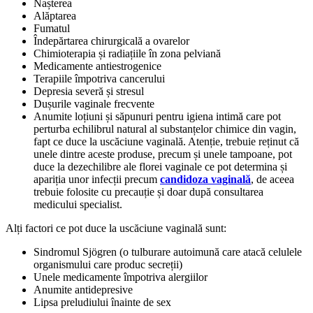
Nașterea
Alăptarea
Fumatul
Îndepărtarea chirurgicală a ovarelor
Chimioterapia și radiațiile în zona pelviană
Medicamente antiestrogenice
Terapiile împotriva cancerului
Depresia severă și stresul
Dușurile vaginale frecvente
Anumite loțiuni și săpunuri pentru igiena intimă care pot
perturba echilibrul natural al substanțelor chimice din vagin,
fapt ce duce la uscăciune vaginală. Atenție, trebuie reținut că
unele dintre aceste produse, precum și unele tampoane, pot
duce la dezechilibre ale florei vaginale ce pot determina și
apariția unor infecții precum
candidoza vaginală
, de aceea
trebuie folosite cu precauție și doar după consultarea
medicului specialist.
Alți factori ce pot duce la uscăciune vaginală sunt:
Sindromul Sjӧgren (o tulburare autoimună care atacă celulele
organismului care produc secreții)
Unele medicamente împotriva alergiilor
Anumite antidepresive
Lipsa preludiului înainte de sex