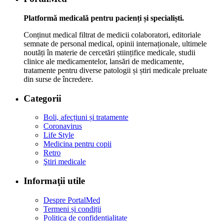
Platformă medicală pentru pacienți și specialiști.
Conținut medical filtrat de medicii colaboratori, editoriale
semnate de personal medical, opinii internaționale, ultimele
noutăți în materie de cercetări științifice medicale, studii
clinice ale medicamentelor, lansări de medicamente,
tratamente pentru diverse patologii și știri medicale preluate
din surse de încredere.
Categorii
Boli, afecțiuni și tratamente
Coronavirus
Life Style
Medicina pentru copii
Retro
Ştiri medicale
Informaţii utile
Despre PortalMed
Termeni și condiții
Politica de confidențialitate