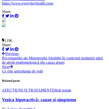
https://www.everydayhealth.com/
Share
1196
Share
Previous
Recomandări ale Ministerului Sănătății în contextul instituirii stării
de alertă epidemiologică din cauza gripei
Next
Ce este artroplastia de șold
Related posts
AFECȚIUNI ȘI TRATAMENTE
Boli renale
Vezica hiperactivă: cauze și simptome