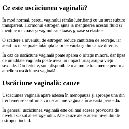
Ce este uscăciunea vaginală?
În mod normal, pereții vaginului rămân lubrifianți cu un strat subțire
transparent. Hormonul estrogen ajută la menținerea acestui fluid și
menține mucoasa și vaginul sănătoase, groase și elastice.
O scădere a nivelului de estrogen reduce cantitatea de secreție, iar
acest lucru se poate întâmpla la orice vârstă și din cauze diferite.
În caz de uscăciune vaginală poate apărea o iritație minoră, dar lipsa
de umiditate vaginală poate avea un impact uriaș asupra vieții
sexuale. Din fericire, sunt disponibile mai multe tratamente pentru a
ameliora uscăciunea vaginală.
Uscăciune vaginală: cauze
Uscăciunea vaginală apare adesea în menopauză și aproape una din
trei femei se confruntă cu uscăciune vaginală în această perioadă.
În general, uscăciunea vaginală este cel mai adesea provocată de
nivelul scăzut al estrogenului. Alte cauze ale scăderii nivelului de
estrogen includ: