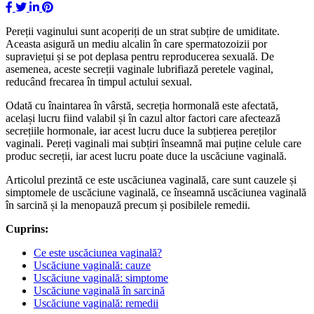
Pereții vaginului sunt acoperiți de un strat subțire de umiditate.
Aceasta asigură un mediu alcalin în care spermatozoizii por
supraviețui și se pot deplasa pentru reproducerea sexuală. De
asemenea, aceste secreții vaginale lubrifiază peretele vaginal,
reducând frecarea în timpul actului sexual.
Odată cu înaintarea în vârstă, secreția hormonală este afectată,
același lucru fiind valabil și în cazul altor factori care afectează
secrețiile hormonale, iar acest lucru duce la subțierea pereților
vaginali. Pereți vaginali mai subțiri înseamnă mai puține celule care
produc secreții, iar acest lucru poate duce la uscăciune vaginală.
Articolul prezintă ce este uscăciunea vaginală, care sunt cauzele și
simptomele de uscăciune vaginală, ce înseamnă uscăciunea vaginală
în sarcină și la menopauză precum și posibilele remedii.
Cuprins:
Ce este uscăciunea vaginală?
Uscăciune vaginală: cauze
Uscăciune vaginală: simptome
Uscăciune vaginală în sarcină
Uscăciune vaginală: remedii