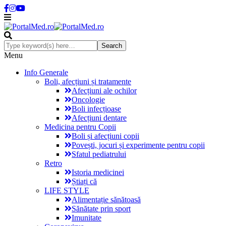
Menu
Info Generale
Boli, afecțiuni și tratamente
Afecțiuni ale ochilor
Oncologie
Boli infecțioase
Afecțiuni dentare
Medicina pentru Copii
Boli și afecțiuni copii
Povești, jocuri și experimente pentru copii
Sfatul pediatrului
Retro
Istoria medicinei
Știați că
LIFE STYLE
Alimentație sănătoasă
Sănătate prin sport
Imunitate