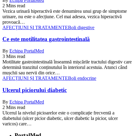
By
Echipa PortalMed
2 Mins read
Vezica urinară hiperactivă este denumirea unui grup de simptome
urinare, nu este o afecțiune. Cel mai adesea, vezica hiperactivă
provoacă…
AFECȚIUNI ȘI TRATAMENTE
Boli digestive
Ce este motilitatea gastrointestinală
By
Echipa PortalMed
3 Mins read
Motilitate gastrointestinală înseamnă mișcările tractului digestiv care
determină tranzitul conținutului în interiorul acestuia. Atunci când
mușchii sau nervii din orice…
AFECȚIUNI ȘI TRATAMENTE
Boli endocrine
Ulcerul piciorului diabetic
By
Echipa PortalMed
2 Mins read
Ulcerul la nivelul picioarelor este o complicație frecventă a
diabetului (ulcer picior diabetic, ulcer diabetic la picior, ulcer
varicos) care…
PortalMed