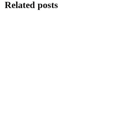
Related posts
afecțiuni dentare
afecțiuni și tratamente
oncologie
Leucoplazia și riscul de cancer oral. Cauze
și simptome
By
Echipa PortalMed
afecțiuni și tratamente
oncologie