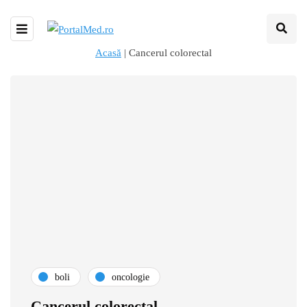
Acasă
|
Cancerul colorectal
boli
oncologie
Cancerul colorectal