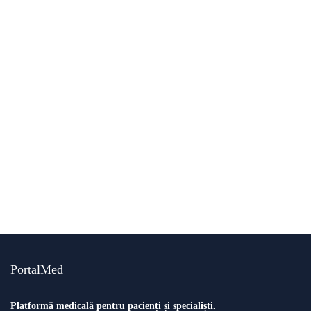
Migrena menstruală – Tot ce trebuie să știi
By
Echipa PortalMed
afecțiuni și tratamente
oncologie
Sindromul ovarului polichistic
By
Echipa PortalMed
PortalMed
Platformă medicală pentru pacienți și specialiști.