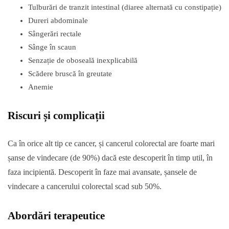
Tulburări de tranzit intestinal (diaree alternată cu constipație)
Dureri abdominale
Sângerări rectale
Sânge în scaun
Senzație de oboseală inexplicabilă
Scădere bruscă în greutate
Anemie
Riscuri și complicații
Ca în orice alt tip ce cancer, și cancerul colorectal are foarte mari
șanse de vindecare (de 90%) dacă este descoperit în timp util, în
faza incipientă. Descoperit în faze mai avansate, șansele de
vindecare a cancerului colorectal scad sub 50%.
Abordări terapeutice