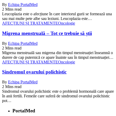
By
Echipa PortalMed
2 Mins read
Leucoplazia este o afecțiune în care interiorul gurii se formează una
sau mai multe pete albe sau leziuni. Leucoplazia este…
AFECȚIUNI ȘI TRATAMENTE
Oncologie
Migrena menstruală – Tot ce trebuie să știi
By
Echipa PortalMed
2 Mins read
Migrena menstruală sau migrena din timpul menstruației înseamnă o
durere de cap puternică ce apare înainte sau în timpul menstruației…
AFECȚIUNI ȘI TRATAMENTE
Oncologie
Sindromul ovarului polichistic
By
Echipa PortalMed
2 Mins read
Sindromul ovarului polichistic este o problemă hormonală care apare
în anii fertili. Femeile care suferă de sindromul ovarului polichistic
pot…
PortalMed