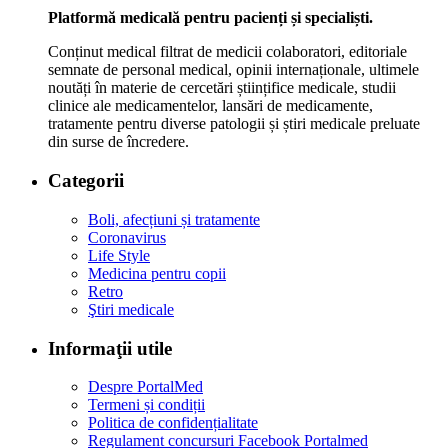
Platformă medicală pentru pacienți și specialiști.
Conținut medical filtrat de medicii colaboratori, editoriale
semnate de personal medical, opinii internaționale, ultimele
noutăți în materie de cercetări științifice medicale, studii
clinice ale medicamentelor, lansări de medicamente,
tratamente pentru diverse patologii și știri medicale preluate
din surse de încredere.
Categorii
Boli, afecțiuni și tratamente
Coronavirus
Life Style
Medicina pentru copii
Retro
Ştiri medicale
Informaţii utile
Despre PortalMed
Termeni și condiții
Politica de confidențialitate
Regulament concursuri Facebook Portalmed