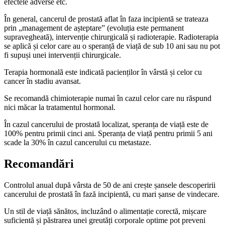
efectele adverse etc.
În general, cancerul de prostată aflat în faza incipientă se trateaza
prin „management de așteptare” (evoluția este permanent
supravegheată), intervenție chirurgicală și radioterapie. Radioterapia
se aplică și celor care au o speranță de viață de sub 10 ani sau nu pot
fi supuși unei intervenții chirurgicale.
Terapia hormonală este indicată pacienților în vârstă și celor cu
cancer în stadiu avansat.
Se recomandă chimioterapie numai în cazul celor care nu răspund
nici măcar la tratamentul hormonal.
În cazul cancerului de prostată localizat, speranța de viață este de
100% pentru primii cinci ani. Speranța de viață pentru primii 5 ani
scade la 30% în cazul cancerului cu metastaze.
Recomandări
Controlul anual după vârsta de 50 de ani crește șansele descoperirii
cancerului de prostată în fază incipientă, cu mari șanse de vindecare.
Un stil de viață sănătos, incluzând o alimentație corectă, mișcare
suficientă și păstrarea unei greutăți corporale optime pot preveni