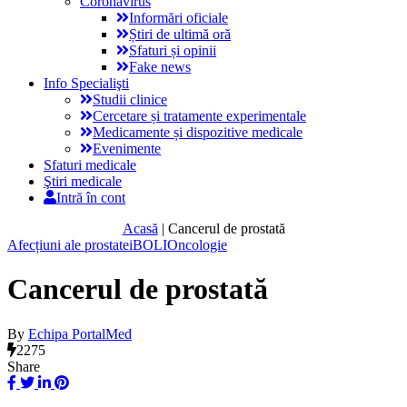
Coronavirus
Informări oficiale
Știri de ultimă oră
Sfaturi și opinii
Fake news
Info Specialişti
Studii clinice
Cercetare și tratamente experimentale
Medicamente și dispozitive medicale
Evenimente
Sfaturi medicale
Ştiri medicale
Intră în cont
Acasă
|
Cancerul de prostată
Afecțiuni ale prostatei
BOLI
Oncologie
Cancerul de prostată
By
Echipa PortalMed
2275
Share