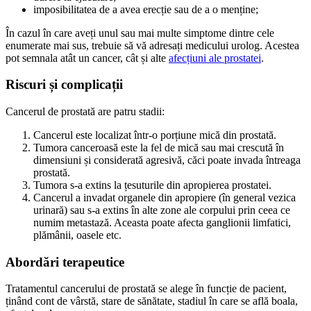
imposibilitatea de a avea erecție sau de a o menține;
În cazul în care aveți unul sau mai multe simptome dintre cele
enumerate mai sus, trebuie să vă adresați medicului urolog. Acestea
pot semnala atât un cancer, cât și alte
afecțiuni ale prostatei
.
Riscuri și complicații
Cancerul de prostată are patru stadii:
Cancerul este localizat într-o porțiune mică din prostată.
Tumora canceroasă este la fel de mică sau mai crescută în
dimensiuni și considerată agresivă, căci poate invada întreaga
prostată.
Tumora s-a extins la țesuturile din apropierea prostatei.
Cancerul a invadat organele din apropiere (în general vezica
urinară) sau s-a extins în alte zone ale corpului prin ceea ce
numim metastază. Aceasta poate afecta ganglionii limfatici,
plămânii, oasele etc.
Abordări terapeutice
Tratamentul cancerului de prostată se alege în funcție de pacient,
ținând cont de vârstă, stare de sănătate, stadiul în care se află boala,