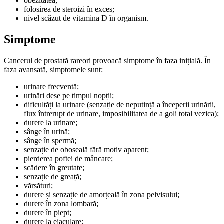
obezitatea;
folosirea de steroizi în exces;
nivel scăzut de vitamina D în organism.
Simptome
Cancerul de prostată rareori provoacă simptome în faza inițială. În
faza avansată, simptomele sunt:
urinare frecventă;
urinări dese pe timpul nopții;
dificultăți la urinare (senzație de neputință a începerii urinării,
flux întrerupt de urinare, imposibilitatea de a goli total vezica);
durere la urinare;
sânge în urină;
sânge în spermă;
senzație de oboseală fără motiv aparent;
pierderea poftei de mâncare;
scădere în greutate;
senzație de greață;
vărsături;
durere și senzație de amorțeală în zona pelvisului;
durere în zona lombară;
durere în piept;
durere la ejaculare;