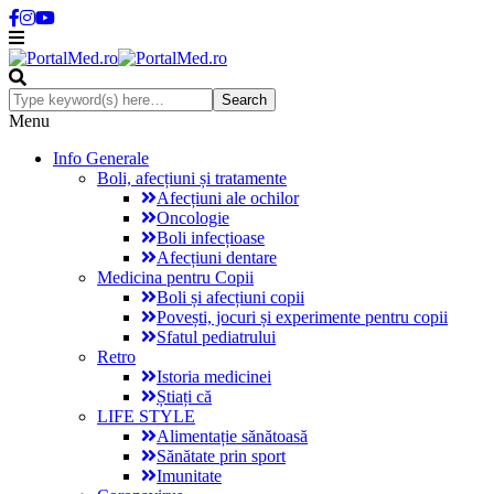
Menu
Info Generale
Boli, afecțiuni și tratamente
Afecțiuni ale ochilor
Oncologie
Boli infecțioase
Afecțiuni dentare
Medicina pentru Copii
Boli și afecțiuni copii
Povești, jocuri și experimente pentru copii
Sfatul pediatrului
Retro
Istoria medicinei
Știați că
LIFE STYLE
Alimentație sănătoasă
Sănătate prin sport
Imunitate