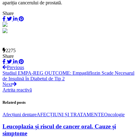
apariția cancerului de prostată.
Share
2275
Share
Previous
Studiul EMPA-REG OUTCOME: Empagliflozin Scade Necesarul
de Insulină în Diabetul de Tip 2
Next
Artrita reactivă
Related posts
Afecțiuni dentare
AFECȚIUNI ȘI TRATAMENTE
Oncologie
Leucoplazia și riscul de cancer oral. Cauze și
simptome