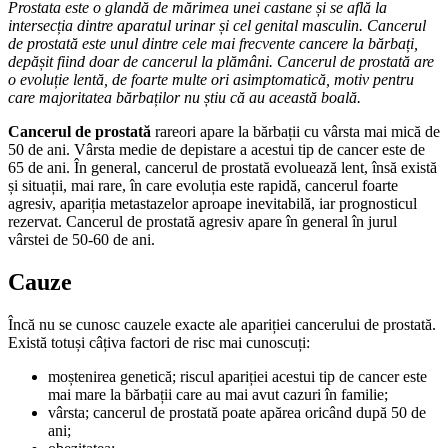
Prostata este o glandă de mărimea unei castane și se află la
intersecția dintre aparatul urinar și cel genital masculin. Cancerul
de prostată este unul dintre cele mai frecvente cancere la bărbați,
depășit fiind doar de cancerul la plămâni. Cancerul de prostată are
o evoluție lentă, de foarte multe ori asimptomatică, motiv pentru
care majoritatea bărbaților nu știu că au această boală.
Cancerul de prostată
rareori apare la bărbații cu vârsta mai mică de
50 de ani. Vârsta medie de depistare a acestui tip de cancer este de
65 de ani. În general, cancerul de prostată evoluează lent, însă există
și situații, mai rare, în care evoluția este rapidă, cancerul foarte
agresiv, apariția metastazelor aproape inevitabilă, iar prognosticul
rezervat. Cancerul de prostată agresiv apare în general în jurul
vârstei de 50-60 de ani.
Cauze
Încă nu se cunosc cauzele exacte ale apariției cancerului de prostată.
Există totuși câțiva factori de risc mai cunoscuți:
moștenirea genetică; riscul apariției acestui tip de cancer este
mai mare la bărbații care au mai avut cazuri în familie;
vârsta; cancerul de prostată poate apărea oricând după 50 de
ani;