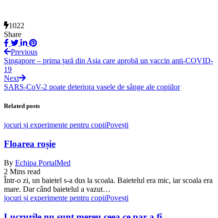
1022
Share
Previous
Singapore – prima țară din Asia care aprobă un vaccin anti-COVID-
19
Next
SARS-CoV-2 poate deteriora vasele de sânge ale copiilor
Related posts
jocuri și experimente pentru copii
Povești
Floarea roșie
By
Echipa PortalMed
2 Mins read
Într-o zi, un baietel s-a dus la scoala. Baietelul era mic, iar scoala era
mare. Dar când baietelul a vazut…
jocuri și experimente pentru copii
Povești
Lucrurile nu sunt mereu ceea ce par a fi