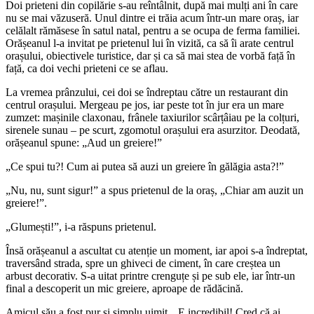
Doi prieteni din copilărie s-au reîntâlnit, după mai mulți ani în care
nu se mai văzuseră. Unul dintre ei trăia acum într-un mare oraș, iar
celălalt rămăsese în satul natal, pentru a se ocupa de ferma familiei.
Orășeanul l-a invitat pe prietenul lui în vizită, ca să îi arate centrul
orașului, obiectivele turistice, dar și ca să mai stea de vorbă față în
față, ca doi vechi prieteni ce se aflau.
La vremea prânzului, cei doi se îndreptau către un restaurant din
centrul orașului. Mergeau pe jos, iar peste tot în jur era un mare
zumzet: mașinile claxonau, frânele taxiurilor scârțâiau pe la colțuri,
sirenele sunau – pe scurt, zgomotul orașului era asurzitor. Deodată,
orășeanul spune: „Aud un greiere!”
„Ce spui tu?! Cum ai putea să auzi un greiere în gălăgia asta?!”
„Nu, nu, sunt sigur!” a spus prietenul de la oraș, „Chiar am auzit un
greiere!”.
„Glumești!”, i-a răspuns prietenul.
Însă orășeanul a ascultat cu atenție un moment, iar apoi s-a îndreptat,
traversând strada, spre un ghiveci de ciment, în care creștea un
arbust decorativ. S-a uitat printre crenguțe și pe sub ele, iar într-un
final a descoperit un mic greiere, aproape de rădăcină.
Amicul său a fost pur si simplu uimit. „E incredibil! Cred că ai