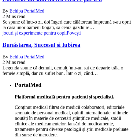
By
Echipa PortalMed
2 Mins read
Se spune că într-o zi, doi îngeri care călătoreau împreună s-au oprit
la casa unor oameni bogați, să ceară găzduire…
jocuri și experimente pentru copii
Povești
Bunăstarea, Succesul și Iubirea
By
Echipa PortalMed
2 Mins read
Legenda spune că demult, demult, într-un sat de departe trăia o
femeie simplă, dar cu suflet bun. Într-o zi, când…
PortalMed
Platformă medicală pentru pacienți și specialiști.
Conținut medical filtrat de medicii colaboratori, editoriale
semnate de personal medical, opinii internaționale, ultimele
noutăți în materie de cercetări științifice medicale, studii
clinice ale medicamentelor, lansări de medicamente,
tratamente pentru diverse patologii și știri medicale preluate
din surse de încredere.