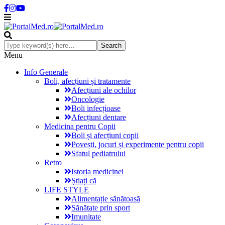
Menu
Info Generale
Boli, afecțiuni și tratamente
Afecțiuni ale ochilor
Oncologie
Boli infecțioase
Afecțiuni dentare
Medicina pentru Copii
Boli și afecțiuni copii
Povești, jocuri și experimente pentru copii
Sfatul pediatrului
Retro
Istoria medicinei
Știați că
LIFE STYLE
Alimentație sănătoasă
Sănătate prin sport
Imunitate