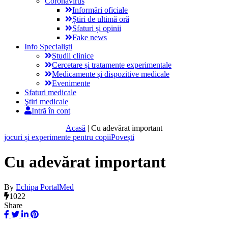
Coronavirus
Informări oficiale
Știri de ultimă oră
Sfaturi și opinii
Fake news
Info Specialişti
Studii clinice
Cercetare și tratamente experimentale
Medicamente și dispozitive medicale
Evenimente
Sfaturi medicale
Ştiri medicale
Intră în cont
Acasă
|
Cu adevărat important
jocuri și experimente pentru copii
Povești
Cu adevărat important
By
Echipa PortalMed
1022
Share