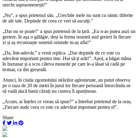
urechi supraomenești!”
„Nu”, a spus prietenul său. „Urechile mele nu sunt cu nimic diferite
de ale tale. Depinde de ceea ce vrei să asculți.”
„Dar nu se poate!” a spus prietenul de la țară. „Eu n-as putea auzi un
greiere, în așa o gălăgie, deși la ferma noastră aud greieri în fiecare
zi și aș recunoaște sunetul oriunde m-aș afla!”
„Da, într-adevăr,” a venit replica. „Dar depinde de ce este cu
adevărat important pentru tine. Hai să-ți arăt!”. Apoi, a băgat mâna
în buzunar și a scos câteva monede pe care le-a lăsat să cadă pe
trotuar, ca din greșeală.
Atunci, în ciuda zgomotului străzilor aglomerate, au putut observa
pe o raza de 20 de metri în jurul lor fiecare persoană întorcându-se
să vadă dacă banii căzuți nu cumva îi aparțineau.
„Acum, ai înțeles ce vreau să spun?” a întrebat prietenul de la oraș.
„Fiecare aude ceea ce este cu adevărat important pentru el”.
Share