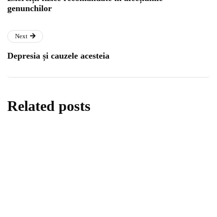
genunchilor
Next
Depresia și cauzele acesteia
Related posts
jocuri și experimente pentru copii
povești
Cu adevărat important