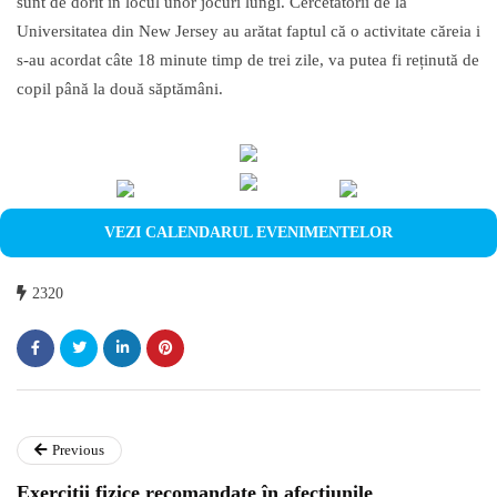
sunt de dorit în locul unor jocuri lungi. Cercetătorii de la
Universitatea din New Jersey au arătat faptul că o activitate căreia i
s-au acordat câte 18 minute timp de trei zile, va putea fi reținută de
copil până la două săptămâni.
VEZI CALENDARUL EVENIMENTELOR
2320
Previous
Exerciții fizice recomandate în afecțiunile