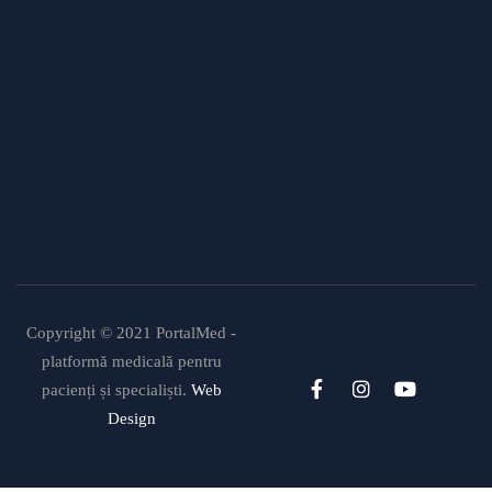
Modificări importante în sistemul de
asigurări de sănătate. Persoanele de
orice vârstă își vor putea face gratuit
analize medicale şi investigaţii
Uleiul de in: beneficii, recomandări și
modalități de utilizare
Copyright © 2021 PortalMed -
platformă medicală pentru
pacienți și specialiști.
Web
Design