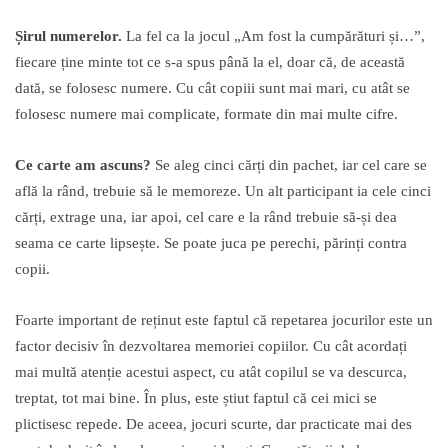
Ș
irul numerelor.
La fel ca la jocul „Am fost la cumpărături și…”,
fiecare ține minte tot ce s-a spus până la el, doar că, de această
dată, se folosesc numere. Cu cât copiii sunt mai mari, cu atât se
folosesc numere mai complicate, formate din mai multe cifre.
Ce carte am ascuns?
Se aleg cinci cărți din pachet, iar cel care se
află la rând, trebuie să le memoreze. Un alt participant ia cele cinci
cărți, extrage una, iar apoi, cel care e la rând trebuie să-și dea
seama ce carte lipsește. Se poate juca pe perechi, părinți contra
copii.
Foarte important de reținut este faptul că repetarea jocurilor este un
factor decisiv în dezvoltarea memoriei copiilor. Cu cât acordați
mai multă atenție acestui aspect, cu atât copilul se va descurca,
treptat, tot mai bine. În plus, este știut faptul că cei mici se
plictisesc repede. De aceea, jocuri scurte, dar practicate mai des