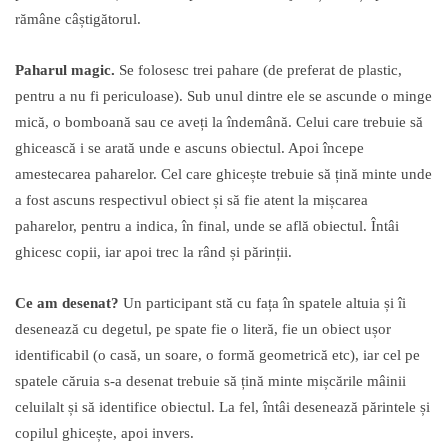
rămâne câștigătorul.
Paharul magic.
Se folosesc trei pahare (de preferat de plastic,
pentru a nu fi periculoase). Sub unul dintre ele se ascunde o minge
mică, o bomboană sau ce aveți la îndemână. Celui care trebuie să
ghicească i se arată unde e ascuns obiectul. Apoi începe
amestecarea paharelor. Cel care ghicește trebuie să țină minte unde
a fost ascuns respectivul obiect și să fie atent la mișcarea
paharelor, pentru a indica, în final, unde se află obiectul. Întâi
ghicesc copii, iar apoi trec la rând și părinții.
Ce am desenat?
Un participant stă cu fața în spatele altuia și îi
desenează cu degetul, pe spate fie o literă, fie un obiect ușor
identificabil (o casă, un soare, o formă geometrică etc), iar cel pe
spatele căruia s-a desenat trebuie să țină minte mișcările mâinii
celuilalt și să identifice obiectul. La fel, întâi desenează părintele și
copilul ghicește, apoi invers.