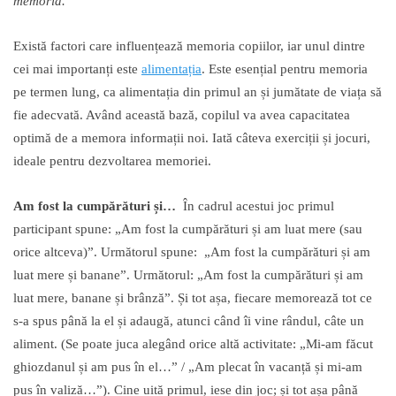
memoria.
Există factori care influențează memoria copiilor, iar unul dintre
cei mai importanți este
alimentația
. Este esențial pentru memoria
pe termen lung, ca alimentația din primul an și jumătate de viața să
fie adecvată. Având această bază, copilul va avea capacitatea
optimă de a memora informații noi. Iată câteva exerciții și jocuri,
ideale pentru dezvoltarea memoriei.
Am fost la cump
ă
r
ă
turi
ș
i…
În cadrul acestui joc primul
participant spune: „Am fost la cumpărături și am luat mere (sau
orice altceva)”. Următorul spune: „Am fost la cumpărături și am
luat mere și banane”. Următorul: „Am fost la cumpărături și am
luat mere, banane și brânză”. Și tot așa, fiecare memorează tot ce
s-a spus până la el și adaugă, atunci când îi vine rândul, câte un
aliment. (Se poate juca alegând orice altă activitate: „Mi-am făcut
ghiozdanul și am pus în el…” / „Am plecat în vacanță și mi-am
pus în valiză…”). Cine uită primul, iese din joc; și tot așa până