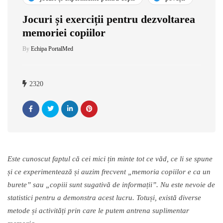
Jocuri și exerciții pentru dezvoltarea
memoriei copiilor
By
Echipa PortalMed
2320
Este
cunoscut
faptul c
ă
cei mici
ț
in minte tot ce v
ă
d, ce li se spune
ș
i ce experimenteaz
ă
ș
i auzim frecvent
„
m
emoria copiilor e ca un
burete
”
sau
„
copiii sunt sugativ
ă
de informa
ț
ii
”
. Nu este nevoie de
statistici pentru a demonstra acest lucru. Totu
ș
i, exist
ă
diverse
metode
ș
i activit
ăț
i prin care le putem antrena suplimentar