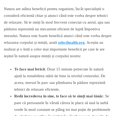
Natura are atâtea beneficii pentru organism, încât specialiștii o
consideră eficientă chiar și atunci când este vorba despre tehnici
de relaxare. Să te simți în mod frecvent conectat cu aerul, apa sau
pădurea reprezintă un mecanism eficient de luptă împotriva
stresului. Natura este foarte benefică atunci când este vorba despre
relaxarea corpului și minții, arată
selecthealth.org
. Aceștia au
realizat și o listă a celor mai importante beneficii pe care le are
ieșitul în natură asupra minții și corpului nostru:
Te face mai fericit
. Doar 15 minute petrecute în natură
ajută la restabilirea stării de bine la nivelul creierului. De
aceea, mersul în parc sau plimbarea în pădure reprezintă
tehnici de relaxare eficiente.
Redă încrederea în sine, te face să te simți mai tânăr
. Se
pare că persoanele în vârstă cărora le place să iasă la iarbă
verde în mod constant se plâng tot mai puțin de problemele