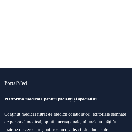
afecțiuni și tratamente
psihiatrie
Ipohondria. Frica permanentă de
îmbolnăvire
By
Echipa PortalMed
PortalMed
Platformă medicală pentru pacienți și specialiști.
Conținut medical filtrat de medicii colaboratori, editoriale semnate
de personal medical, opinii internaționale, ultimele noutăți în
materie de cercetări științifice medicale, studii clinice ale