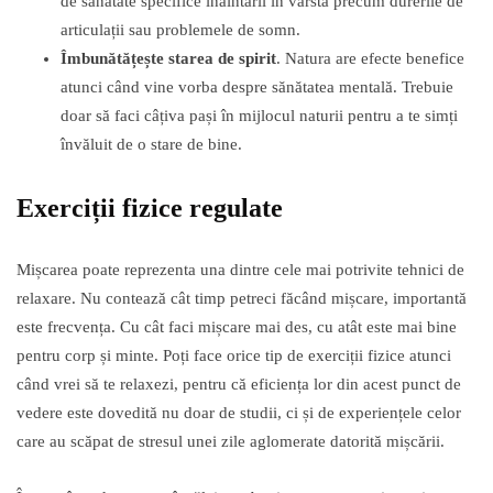
de sănătate specifice înaintării în vârstă precum durerile de
articulații sau problemele de somn.
Îmbunătățește starea de spirit
. Natura are efecte benefice
atunci când vine vorba despre sănătatea mentală. Trebuie
doar să faci câțiva pași în mijlocul naturii pentru a te simți
învăluit de o stare de bine.
Exerciții fizice regulate
Mișcarea poate reprezenta una dintre cele mai potrivite tehnici de
relaxare. Nu contează cât timp petreci făcând mișcare, importantă
este frecvența. Cu cât faci mișcare mai des, cu atât este mai bine
pentru corp și minte. Poți face orice tip de exerciții fizice atunci
când vrei să te relaxezi, pentru că eficiența lor din acest punct de
vedere este dovedită nu doar de studii, ci și de experiențele celor
care au scăpat de stresul unei zile aglomerate datorită mișcării.