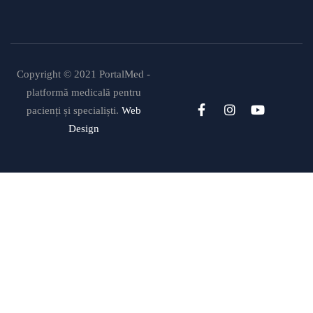
Uleiul de in: beneficii, recomandări și
modalități de utilizare
Copyright © 2021 PortalMed -
platformă medicală pentru
pacienți și specialiști.
Web
Design