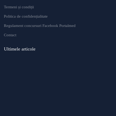
Termeni și condiții
Politica de confidențialitate
Regulament concursuri Facebook Portalmed
Contact
Ultimele articole
Modificări importante în sistemul de
asigurări de sănătate. Persoanele de
orice vârstă își vor putea face gratuit
analize medicale şi investigaţii