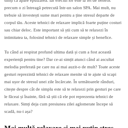
simți că apare epuizarea. Iar efectul lor este la fel de benefic
precum o zi întreagă petrecută într-un salon SPA. Mai mult, nu
trebuie să investești sume mari pentru a ține stresul departe de
corpul tău. Aceste tehnici de relaxare ⁮implică foarte puține costuri
sau chiar deloc. Este important să știi cum să te relaxezi în
intimitatea ta, folosind tehnici de relaxare simple și benefice.
Tu când ai respirat profund ultima dată și cum a fost această
experiență pentru tine? Dar ce-ai simțit atunci când ai ascultat
melodia preferată pe care nu ai mai auzit-o de mult? Toate aceste
gesturi reprezintă tehnici de relaxare menite să te ajute să scapi
mai ușor de stresul unei zile încărcate. În următoarele rânduri,
citește despre cât de simplu este să te relaxezi prin gesturi pe care
le făceai și înainte, fără să știi că ele pot reprezenta tehnici de
relaxare. Simți deja cum presiunea zilei aglomerate începe să
scadă, nu-i așa?