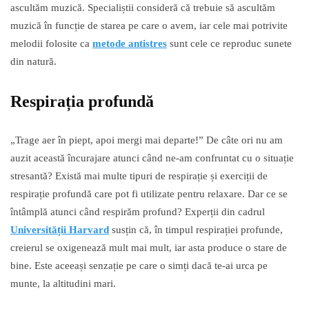
ascultăm muzică. Specialiștii consideră că trebuie să ascultăm
muzică în funcție de starea pe care o avem, iar cele mai potrivite
melodii folosite ca
metode antistres
sunt cele ce reproduc sunete
din natură.
Respirația profundă
„Trage aer în piept, apoi mergi mai departe!” De câte ori nu am
auzit această încurajare atunci când ne-am confruntat cu o situație
stresantă? Există mai multe tipuri de respirație și exerciții de
respirație profundă care pot fi utilizate pentru relaxare. Dar ce se
întâmplă atunci când respirăm profund? Experții din cadrul
Universității Harvard
susțin că, în timpul respirației profunde,
creierul se oxigenează mult mai mult, iar asta produce o stare de
bine. Este aceeași senzație pe care o simți dacă te-ai urca pe
munte, la altitudini mari.