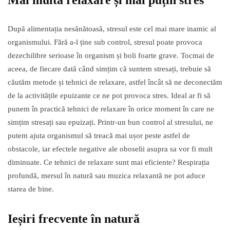
Mai multă relaxare și mai puțin stres
După alimentația nesănătoasă, stresul este cel mai mare inamic al
organismului. Fără a-l ține sub control, stresul poate provoca
dezechilibre serioase în organism și boli foarte grave. Tocmai de
aceea, de fiecare dată când simțim că suntem stresați, trebuie să
căutăm metode și tehnici de relaxare, astfel încât să ne deconectăm
de la activitățile epuizante ce ne pot provoca stres. Ideal ar fi să
punem în practică tehnici de relaxare în orice moment în care ne
simțim stresați sau epuizați. Printr-un bun control al stresului, ne
putem ajuta organismul să treacă mai ușor peste astfel de
obstacole, iar efectele negative ale oboselii asupra sa vor fi mult
diminuate. Ce tehnici de relaxare sunt mai eficiente? Respirația
profundă, mersul în natură sau muzica relaxantă ne pot aduce
starea de bine.
Ieșiri frecvente în natură