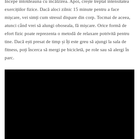
Începe întotdeauna cu încălzirea. Apoi, crește treptat intensitatea
exercițiilor fizice. Dacă aloci zilnic 15 minute pentru a face
mișcare, vei simți cum stresul dispare din corp. Tocmai de aceea,
atunci când vrei să alungi oboseala, fă mișcare. Orice formă de
efort fizic poate reprezenta o metodă de relaxare potrivită pentru
tine. Dacă ești presat de timp și îți este greu să ajungi la sala de
fitness, poți încerca să mergi pe bicicletă, pe role sau să alergi în
parc.