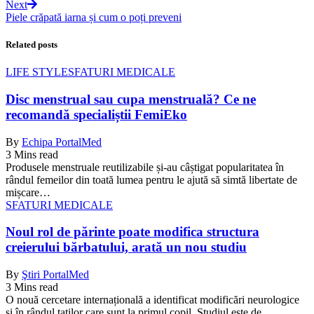
Next
Piele crăpată iarna și cum o poți preveni
Related posts
LIFE STYLE
SFATURI MEDICALE
Disc menstrual sau cupa menstruală? Ce ne
recomandă specialiștii FemiEko
By
Echipa PortalMed
3 Mins read
Produsele menstruale reutilizabile și-au câștigat popularitatea în
rândul femeilor din toată lumea pentru le ajută să simtă libertate de
mișcare…
SFATURI MEDICALE
Noul rol de părinte poate modifica structura
creierului bărbatului, arată un nou studiu
By
Ştiri PortalMed
3 Mins read
O nouă cercetare internațională a identificat modificări neurologice
și în rândul taților care sunt la primul copil. Studiul este de…