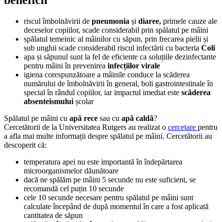
beneficii
riscul îmbolnăvirii de
pneumonia
și
diaree,
primele cauze ale
deceselor copiilor, scade considerabil prin spălatul pe mâini
spălatul temeinic al mâinilor cu săpun, prin frecarea pielii și
sub unghii scade considerabil riscul infectării cu bacteria
Coli
apa și săpunul sunt la fel de eficiente ca soluțiile dezinfectante
pentru mâini în prevenirea
infecțiilor virale
igiena corespunzătoare a mâinile conduce la scăderea
numărului de îmbolnăvirii în general, boli gastrointestinale în
special în rândul copiilor, iar impactul imediat este
scăderea
absenteismului
școlar
Spălatul pe mâini cu
apă rece
sau cu
apă caldă
?
Cercetătorii de la Universitatea Rutgers au realizat o
cercetare
pentru
a afla mai multe informații despre spălatul pe mâini. Cercetătorii au
descoperit că:
temperatura apei nu este importantă în îndepărtarea
microorganismelor dăunătoare
dacă ne spălăm pe mâini 5 secunde nu este suficient, se
recomandă cel puțin 10 secunde
cele 10 secunde necesare pentru spălatul pe mâini sunt
calculate începând de după momentul în care a fost aplicată
cantitatea de săpun