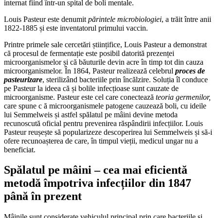
internat fiind într-un spital de boli mentale.
Louis Pasteur este denumit
părintele microbiologiei
, a trăit între anii
1822-1885 și este inventatorul primului vaccin.
Printre primele sale cercetări științifice, Louis Pasteur a demonstrat
că procesul de fermentație este posibil datorită prezenței
microorganismelor și că băuturile devin acre în timp tot din cauza
microorganismelor. În 1864, Pasteur realizează celebrul
proces de
pasteurizare
, sterilizând bacteriile prin încălzire. Soluția îl conduce
pe Pasteur la ideea că și bolile infecțioase sunt cauzate de
microorganisme. Pasteur este cel care conectează
teoria germenilor,
care spune c ă microorganismele patogene cauzează boli, cu ideile
lui Semmelweis și astfel spălatul pe mâini devine metoda
recunoscută oficial pentru prevenirea răspândirii infecțiilor. Louis
Pasteur reușește să popularizeze descoperirea lui Semmelweis și să-i
ofere recunoașterea de care, în timpul vieții, medicul ungar nu a
beneficiat.
Spălatul pe mâini – cea mai eficientă
metodă împotriva infecțiilor din 1847
până în prezent
Mâinile sunt considerate vehiculul principal prin care bacteriile și