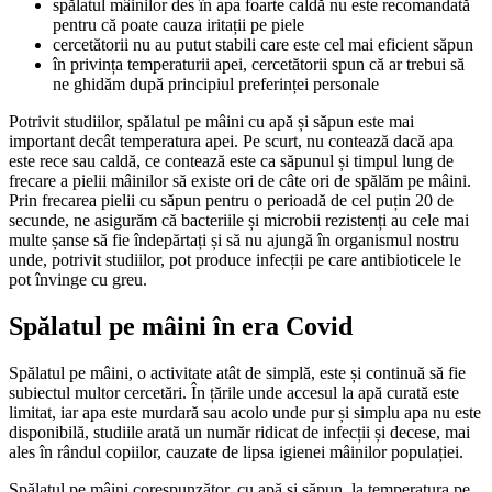
spălatul mâinilor des în apa foarte caldă nu este recomandată
pentru că poate cauza iritații pe piele
cercetătorii nu au putut stabili care este cel mai eficient săpun
în privința temperaturii apei, cercetătorii spun că ar trebui să
ne ghidăm după principiul preferinței personale
Potrivit studiilor, spălatul pe mâini cu apă și săpun este mai
important decât temperatura apei. Pe scurt, nu contează dacă apa
este rece sau caldă, ce contează este ca săpunul și timpul lung de
frecare a pielii mâinilor să existe ori de câte ori de spălăm pe mâini.
Prin frecarea pielii cu săpun pentru o perioadă de cel puțin 20 de
secunde, ne asigurăm că bacteriile și microbii rezistenți au cele mai
multe șanse să fie îndepărtați și să nu ajungă în organismul nostru
unde, potrivit studiilor, pot produce infecții pe care antibioticele le
pot învinge cu greu.
Spălatul pe mâini în era Covid
Spălatul pe mâini, o activitate atât de simplă, este și continuă să fie
subiectul multor cercetări. În țările unde accesul la apă curată este
limitat, iar apa este murdară sau acolo unde pur și simplu apa nu este
disponibilă, studiile arată un număr ridicat de infecții și decese, mai
ales în rândul copiilor, cauzate de lipsa igienei mâinilor populației.
Spălatul pe mâini corespunzător, cu apă și săpun, la temperatura pe