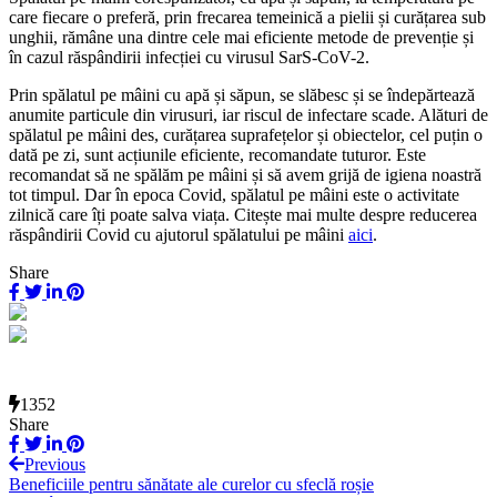
care fiecare o preferă, prin frecarea temeinică a pielii și curățarea sub
unghii, rămâne una dintre cele mai eficiente metode de prevenție și
în cazul răspândirii infecției cu virusul SarS-CoV-2.
Prin spălatul pe mâini cu apă și săpun, se slăbesc și se îndepărtează
anumite particule din virusuri, iar riscul de infectare scade. Alături de
spălatul pe mâini des, curățarea suprafețelor și obiectelor, cel puțin o
dată pe zi, sunt acțiunile eficiente, recomandate tuturor. Este
recomandat să ne spălăm pe mâini și să avem grijă de igiena noastră
tot timpul. Dar în epoca Covid, spălatul pe mâini este o activitate
zilnică care îți poate salva viața. Citește mai multe despre reducerea
răspândirii Covid cu ajutorul spălatului pe mâini
aici
.
Share
1352
Share
Previous
Beneficiile pentru sănătate ale curelor cu sfeclă roșie