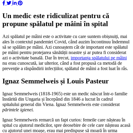
Un medic este ridiculizat pentru că
propune spălatul pe mâini în spital
Azi spălatul pe mâini este o activitate cu care suntem obișnuiți, mai
ales în contextul pandemiei Covid, când auzim încontinuu îndemnul
să se spălăm pe mâini. Azi cunoaștem cât de important este spălatul
pe mâini pentru protejarea sănătății noastre și ar putea fi considerat
azi o activitate banală. Dar în trecut,
importanța spălatului pe mâini
nu erau cunoscută, iar ulterior, când a fost propusă ca metodă de
prevenție a răspândirii infecțiilor, spălatul de mâini a fost luat în râs.
Ignaz Semmelweis și Louis Pasteur
Ignaz Semmelweis (1818-1965) este un medic născut într-o familie
înstărită din Ungaria și începând din 1846 a lucrat în cadrul
spitalului general din Viena. Ignaz Semmelweis este considerat
părintele igienei.
Ignaz Semmelweis remarcă un fapt curios: femeile care nășteau în
spital cu ajutorul medicilor, spre deosebire de cele care nășteau acasă
cu ajutorul unei moașe, erau mai predispuse să moară în urma