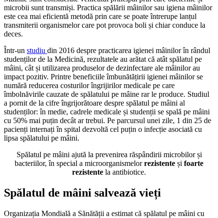
microbii sunt transmiși. Practica spălării mâinilor sau igiena mâinilor
este cea mai eficientă metodă prin care se poate întrerupe lanțul
transmiterii organismelor care pot provoca boli și chiar conduce la
deces.
Într-un
studiu
din 2016 despre practicarea igienei mâinilor în rândul
studenților de la Medicină, rezultatele au arătat că atât spălatul pe
mâini, cât și utilizarea produselor de dezinfectare ale mâinilor au
impact pozitiv. Printre beneficiile îmbunătățirii igienei mâinilor se
numără reducerea costurilor îngrijirilor medicale pe care
îmbolnăvirile cauzate de spălatului pe mâine rar le produce. Studiul
a pornit de la cifre îngrijorătoare despre spălatul pe mâini al
studenților: în medie, cadrele medicale și studenții se spală pe mâini
cu 50% mai puțin decât ar trebui. Pe parcursul unei zile, 1 din 25 de
pacienți internați în spital dezvoltă cel puțin o infecție asociată cu
lipsa spălatului pe mâini.
Spălatul pe mâini ajută la prevenirea răspândirii microbilor și
bacteriilor, în special a microorganismelor
rezistente
și
foarte
rezistente
la antibiotice.
Spălatul de mâini salvează vieți
Organizația Mondială a Sănătății a estimat că spălatul pe mâini cu