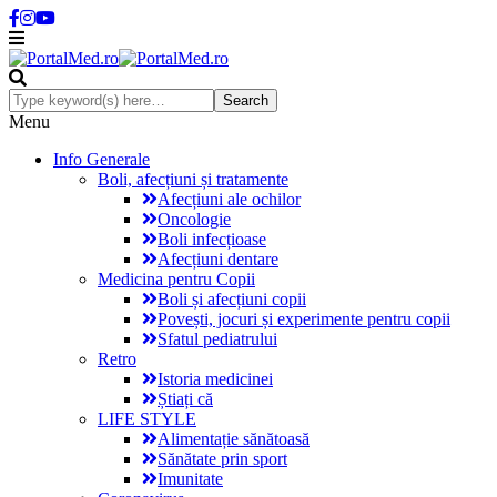
Menu
Info Generale
Boli, afecțiuni și tratamente
Afecțiuni ale ochilor
Oncologie
Boli infecțioase
Afecțiuni dentare
Medicina pentru Copii
Boli și afecțiuni copii
Povești, jocuri și experimente pentru copii
Sfatul pediatrului
Retro
Istoria medicinei
Știați că
LIFE STYLE
Alimentație sănătoasă
Sănătate prin sport
Imunitate