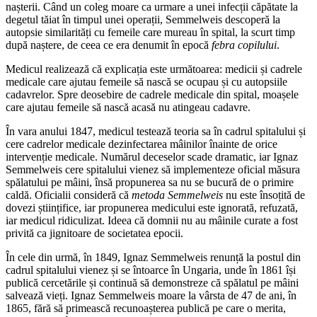
nașterii. Când un coleg moare ca urmare a unei infecții căpătate la
degetul tăiat în timpul unei operații, Semmelweis descoperă la
autopsie similarități cu femeile care mureau în spital, la scurt timp
după naștere, de ceea ce era denumit în epocă
febra copilului
.
Medicul realizează că explicația este următoarea: medicii și cadrele
medicale care ajutau femeile să nască se ocupau și cu autopsiile
cadavrelor. Spre deosebire de cadrele medicale din spital, moașele
care ajutau femeile să nască acasă nu atingeau cadavre.
În vara anului 1847, medicul testează teoria sa în cadrul spitalului și
cere cadrelor medicale dezinfectarea mâinilor înainte de orice
intervenție medicale. Numărul deceselor scade dramatic, iar Ignaz
Semmelweis cere spitalului vienez să implementeze oficial măsura
spălatului pe mâini, însă propunerea sa nu se bucură de o primire
caldă. Oficialii consideră că
metoda Semmelweis
nu este însoțită de
dovezi științifice, iar propunerea medicului este ignorată, refuzată,
iar medicul ridiculizat. Ideea că domnii nu au mâinile curate a fost
privită ca jignitoare de societatea epocii.
În cele din urmă, în 1849, Ignaz Semmelweis renunță la postul din
cadrul spitalului vienez și se întoarce în Ungaria, unde în 1861 își
publică cercetările și continuă să demonstreze că spălatul pe mâini
salvează vieți. Ignaz Semmelweis moare la vârsta de 47 de ani, în
1865, fără să primească recunoașterea publică pe care o merita,