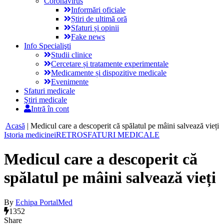
Coronavirus
Informări oficiale
Știri de ultimă oră
Sfaturi și opinii
Fake news
Info Specialişti
Studii clinice
Cercetare și tratamente experimentale
Medicamente și dispozitive medicale
Evenimente
Sfaturi medicale
Ştiri medicale
Intră în cont
Acasă
|
Medicul care a descoperit că spălatul pe mâini salvează vieți
Istoria medicinei
RETRO
SFATURI MEDICALE
Medicul care a descoperit că
spălatul pe mâini salvează vieți
By
Echipa PortalMed
1352
Share