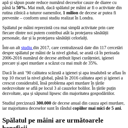
apă și săpun poate reduce numărul deceselor cauze de diaree cu
până la
50%.
Mai mult, dacă spălatul pe mâini ar fi o activitate din
rutina zilnică a tuturor oamenilor,
1 milion
de decese ar putea fi
prevenite – conform unui studiu realizat în Londra.
Spălatul pe mâini reprezintă cea mai simplă activitate prin care
fiecare dintre noi putem contribui atât la protejarea sănătății
personale, dar și la protejarea sănătății celorlalți.
Într-un alt
studiu
din 2017, care centralizează date din 117 cercetări
despre spălatul pe mâini de la nivel global, se arată că în perioada
2006-2016 numărul de decese atribuit lipsei curățeniei, igienei
precare și apei murdare a scăzut cu mai mult de 35%.
Dacă în anii ’90 calitatea scăzută a igienei și apa insalubră se aflau în
top 10 riscuri la nivel global, până în 2016 calitatea apei și igienei a
crescut considerabil, însă problema apei murdare în țările
nedezvoltate se află pe locul 3 al cauzelor bolilor. În țările puțin
dezvoltate, apa și săpunul lipsesc din majoritatea gospodăriilor.
Studiul precizează
300.000
de decese anual din cauza apei murdare,
iar majoritatea deceselor sunt în rândul
copiilor mai mici de 5 ani
.
Spălatul pe mâini are următoarele