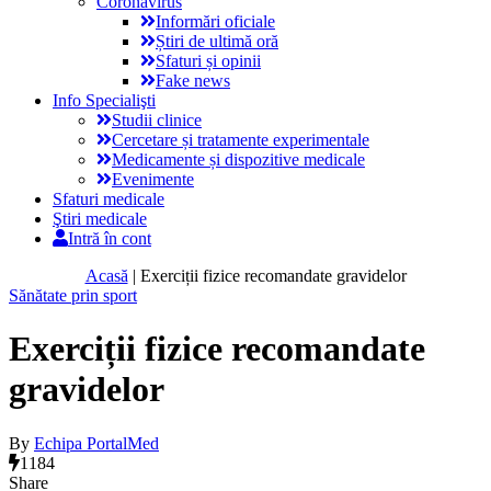
Coronavirus
Informări oficiale
Știri de ultimă oră
Sfaturi și opinii
Fake news
Info Specialişti
Studii clinice
Cercetare și tratamente experimentale
Medicamente și dispozitive medicale
Evenimente
Sfaturi medicale
Ştiri medicale
Intră în cont
Acasă
|
Exerciții fizice recomandate gravidelor
Sănătate prin sport
Exerciții fizice recomandate
gravidelor
By
Echipa PortalMed
1184
Share