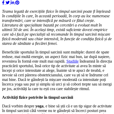
Teama legat
ă de exerci
ț
iile fizice
î
n timpul sarcinii poate fi
î
n
ț
eleasă
în condi
ț
iile
î
n care
, în această perioadă,
î
n corp au loc numeroase
transform
ări, care se intensifică pe măsură ce fătul cre
ș
te.
Literatura de specialitate bazată pe cercetări a evoluat mult în
ultimii 50 de ani. În acela
ș
i timp, există suficiente dovezi empirice
care să-i facă pe speciali
ș
ti să recomande în timpul sarcinii mi
ș
care
fizică moderată sau chiar intensivă, în func
ț
ie de condi
ț
ia fizică
ș
i de
starea de sănătate a fiecărei femei
.
Beneficiile sportului în timpul sarcinii sunt multiple: dureri de spate
reduse, mai multă energie, un aspect fizic mai bun, iar după naștere,
revenirea în formă este mult mai rapidă.
Studiile
îndeamnă în direcția
practicării sportului, însă orice tip de activitate ai avea în minte să
începi și orice intensitate ai alege, înainte să te apuci de treabă, e
nevoie să ceri părerea obstetricianului, care va ști să te îndrume cel
mai bine. Dacă te gândești la mișcare moderată ca intensitate poți
încerca yoga sau pur și simplu să urci și să cobori trepte sau să mergi
pe jos, activități la care tu ești cea care stabilește ritmul.
Activit
ăț
i fizice potrivite
î
n timpul sarcinii
Dacă vorbim despre
yoga
, e bine să știi că e un tip sigur de activitate
în timpul sarcinii câtă vreme nu te gândești să încerci posturi prea