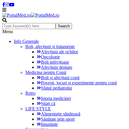
Menu
Info Generale
Boli, afecțiuni și tratamente
Afecțiuni ale ochilor
Oncologie
Boli infecțioase
Afecțiuni dentare
Medicina pentru Copii
Boli și afecțiuni copii
Povești, jocuri și experimente pentru copii
Sfatul pediatrului
Retro
Istoria medicinei
Știați că
LIFE STYLE
Alimentație sănătoasă
Sănătate prin sport
Imunitate