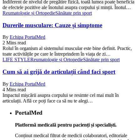
Indiferent de nivelul de pregătire fizică, toată lumea poate beneficia
de efectele pozitive ale înotului asupra corpului și minții. Înotul…
Reumatologie și Ortopedie
Sănătate prin sport
Durerile musculare: Cauze și simptome
By
Echipa PortalMed
2 Mins read
Rolul în organism al sistemului muscular este bine definit. Practic,
toate activitățile pe care le întreprindem în viața de zi…
LIFE STYLE
Reumatologie și Ortopedie
Sănătate prin sport
Cum să ai grijă de articulații când faci sport
By
Echipa PortalMed
4 Mins read
Impactul mișcării asupra corpului se resimte cel mai mult în
articulații. Află ce poți face ca să nu te alegi…
PortalMed
Platformă medicală pentru pacienți și specialiști.
Conținut medical filtrat de medicii colaboratori, editoriale