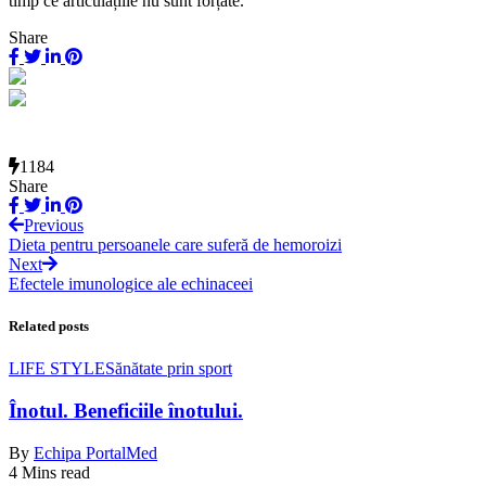
timp ce articulațiile nu sunt forțate.
Share
1184
Share
Previous
Dieta pentru persoanele care suferă de hemoroizi
Next
Efectele imunologice ale echinaceei
Related posts
LIFE STYLE
Sănătate prin sport
Înotul. Beneficiile înotului.
By
Echipa PortalMed
4 Mins read