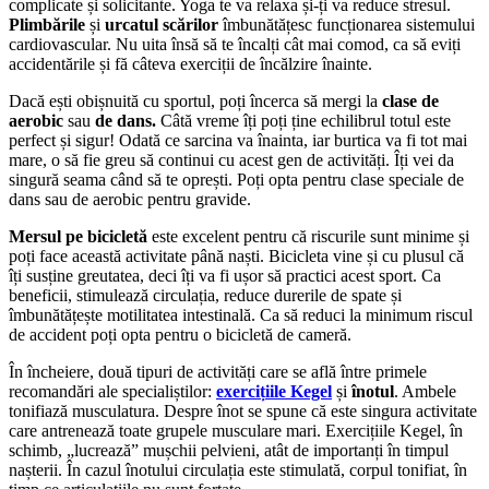
complicate și solicitante. Yoga te va relaxa și-ți va reduce stresul.
Plimbările
și
urcatul scărilor
îmbunătățesc funcționarea sistemului
cardiovascular. Nu uita însă să te încalți cât mai comod, ca să eviți
accidentările și fă câteva exerciții de încălzire înainte.
Dacă ești obișnuită cu sportul, poți încerca să mergi la
clase de
aerobic
sau
de dans.
Câtă vreme îți poți ține echilibrul totul este
perfect și sigur! Odată ce sarcina va înainta, iar burtica va fi tot mai
mare, o să fie greu să continui cu acest gen de activități. Îți vei da
singură seama când să te oprești. Poți opta pentru clase speciale de
dans sau de aerobic pentru gravide.
Mersul pe bicicletă
este excelent pentru că riscurile sunt minime și
poți face această activitate până naști. Bicicleta vine și cu plusul că
îți susține greutatea, deci îți va fi ușor să practici acest sport. Ca
beneficii, stimulează circulația, reduce durerile de spate și
îmbunătățește motilitatea intestinală. Ca să reduci la minimum riscul
de accident poți opta pentru o bicicletă de cameră.
În încheiere, două tipuri de activități care se află între primele
recomandări ale specialiștilor:
exerci
ț
iile Kegel
și
î
notul
. Ambele
tonifiază musculatura. Despre înot se spune că este singura activitate
care antrenează toate grupele musculare mari. Exercițiile Kegel, în
schimb, „lucrează” mușchii pelvieni, atât de importanți în timpul
nașterii. În cazul înotului circulația este stimulată, corpul tonifiat, în