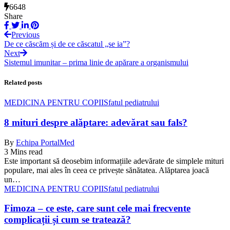
6648
Share
Previous
De ce căscăm și de ce căscatul „se ia”?
Next
Sistemul imunitar – prima linie de apărare a organismului
Related posts
MEDICINA PENTRU COPII
Sfatul pediatrului
8 mituri despre alăptare: adevărat sau fals?
By
Echipa PortalMed
3 Mins read
Este important să deosebim informațiile adevărate de simplele mituri
populare, mai ales în ceea ce privește sănătatea. Alăptarea joacă
un…
MEDICINA PENTRU COPII
Sfatul pediatrului
Fimoza – ce este, care sunt cele mai frecvente
complicații și cum se tratează?