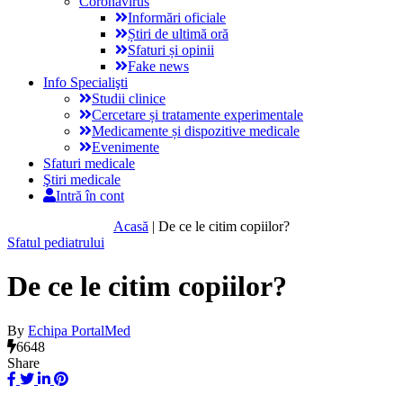
Coronavirus
Informări oficiale
Știri de ultimă oră
Sfaturi și opinii
Fake news
Info Specialişti
Studii clinice
Cercetare și tratamente experimentale
Medicamente și dispozitive medicale
Evenimente
Sfaturi medicale
Ştiri medicale
Intră în cont
Acasă
|
De ce le citim copiilor?
Sfatul pediatrului
De ce le citim copiilor?
By
Echipa PortalMed
6648
Share