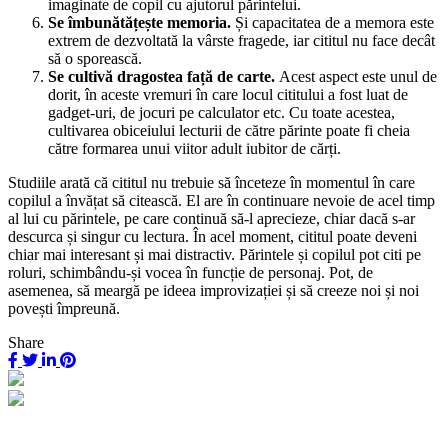
imaginate de copil cu ajutorul părintelui.
Se îmbunătățește memoria.
Și capacitatea de a memora este
extrem de dezvoltată la vârste fragede, iar cititul nu face decât
să o sporească.
Se cultivă dragostea față de carte.
Acest aspect este unul de
dorit, în aceste vremuri în care locul cititului a fost luat de
gadget-uri, de jocuri pe calculator etc. Cu toate acestea,
cultivarea obiceiului lecturii de către părinte poate fi cheia
către formarea unui viitor adult iubitor de cărți.
Studiile arată că cititul nu trebuie să înceteze în momentul în care
copilul a învățat să citească. El are în continuare nevoie de acel timp
al lui cu părintele, pe care continuă să-l aprecieze, chiar dacă s-ar
descurca și singur cu lectura. În acel moment, cititul poate deveni
chiar mai interesant și mai distractiv. Părintele și copilul pot citi pe
roluri, schimbându-și vocea în funcție de personaj. Pot, de
asemenea, să meargă pe ideea improvizației și să creeze noi și noi
povești împreună.
Share