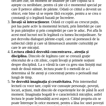
fiecărei zile, un moment de întâlnire pe care copilul să îl
aștepte cu nerăbdare, pentru că știe că e momentul special pe
care îl petrece alături de părinte. Odată ce cititul a devenit un
obicei, este bine să se repete fără excepție, pentru a se crea o
constanță și o legătură bazată pe încredere.
Învață să interacționeze
. Odată ce copiii au crescut puțin,
pot lua parte activ la momentul lecturii, prin întrebări pe care
le pun părinților și prin completări pe care le aduc. Pot afla în
acest mod lucruri noi în legătură cu lumea înconjurătoare. Se
pot dezvolta dialoguri părinte-copil, care să pornească de la
subiectul cărții și care să lămurească anumite curiozități pe
care le are micuțul.
Lectura zilnică dezvoltă concentrarea , atenția și
disciplina.
Dincolo de legătura care se creează grație
obiceiului de a citi zilnic, copiii învață și primele noțiuni
despre disciplină. La o vârstă la care cu greu stau liniștiți mai
mult de două minute, lectura poate fi o metodă de a-i
determina să fie atenți și concentrați pentru o perioadă mai
lungă de timp.
Se dezvoltă imaginația și creativitatea.
Prin intermediul
lecturii cu voce tare, copiii vor cunoaște personaje, povești,
locuri, acțiuni, mult dincolo de experiențele lor de până în acel
moment. Imaginația bogată le e caracteristică micuților, astfel
lectura le poate îmbunătăți acest aspect. Cititul propriu-zis se
poate întrerupe în orice moment, pentru a lăsa loc unei povești