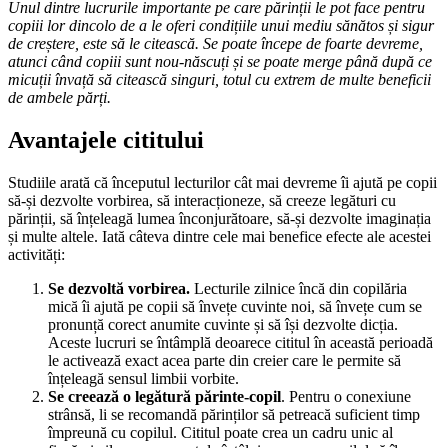
Unul dintre lucrurile importante pe care părinții le pot face pentru
copiii lor dincolo de a le oferi condițiile unui mediu sănătos și sigur
de creștere, este să le citească. Se poate începe de foarte devreme,
atunci când copiii sunt nou-născuți și se poate merge până după ce
micuții învață să citească singuri, totul cu extrem de multe beneficii
de ambele părți.
Avantajele cititului
Studiile arată că începutul lecturilor cât mai devreme îi ajută pe copii
să-și dezvolte vorbirea, să interacționeze, să creeze legături cu
părinții, să înțeleagă lumea înconjurătoare, să-și dezvolte imaginația
și multe altele. Iată câteva dintre cele mai benefice efecte ale acestei
activități:
Se dezvoltă vorbirea.
Lecturile zilnice încă din copilăria
mică îi ajută pe copii să învețe cuvinte noi, să învețe cum se
pronunță corect anumite cuvinte și să își dezvolte dicția.
Aceste lucruri se întâmplă deoarece cititul în această perioadă
le activează exact acea parte din creier care le permite să
înțeleagă sensul limbii vorbite.
Se creează o legătură părinte-copil
. Pentru o conexiune
strânsă, li se recomandă părinților să petreacă suficient timp
împreună cu copilul. Cititul poate crea un cadru unic al