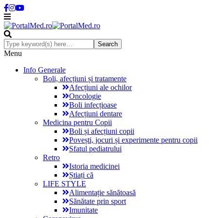
Menu
Info Generale
Boli, afecțiuni și tratamente
Afecțiuni ale ochilor
Oncologie
Boli infecțioase
Afecțiuni dentare
Medicina pentru Copii
Boli și afecțiuni copii
Povești, jocuri și experimente pentru copii
Sfatul pediatrului
Retro
Istoria medicinei
Știați că
LIFE STYLE
Alimentație sănătoasă
Sănătate prin sport
Imunitate