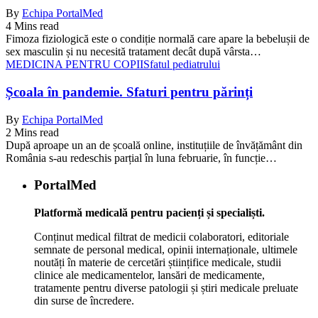
By
Echipa PortalMed
4 Mins read
Fimoza fiziologică este o condiție normală care apare la bebelușii de
sex masculin și nu necesită tratament decât după vârsta…
MEDICINA PENTRU COPII
Sfatul pediatrului
Școala în pandemie. Sfaturi pentru părinți
By
Echipa PortalMed
2 Mins read
După aproape un an de școală online, instituțiile de învățământ din
România s-au redeschis parțial în luna februarie, în funcție…
PortalMed
Platformă medicală pentru pacienți și specialiști.
Conținut medical filtrat de medicii colaboratori, editoriale
semnate de personal medical, opinii internaționale, ultimele
noutăți în materie de cercetări științifice medicale, studii
clinice ale medicamentelor, lansări de medicamente,
tratamente pentru diverse patologii și știri medicale preluate
din surse de încredere.