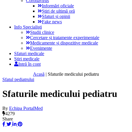
Coronavirus
Informări oficiale
Știri de ultimă oră
Sfaturi și opinii
Fake news
Info Specialişti
Studii clinice
Cercetare și tratamente experimentale
Medicamente și dispozitive medicale
Evenimente
Sfaturi medicale
Ştiri medicale
Intră în cont
Acasă
|
Sfaturile medicului pediatru
Sfatul pediatrului
Sfaturile medicului pediatru
By
Echipa PortalMed
4279
Share