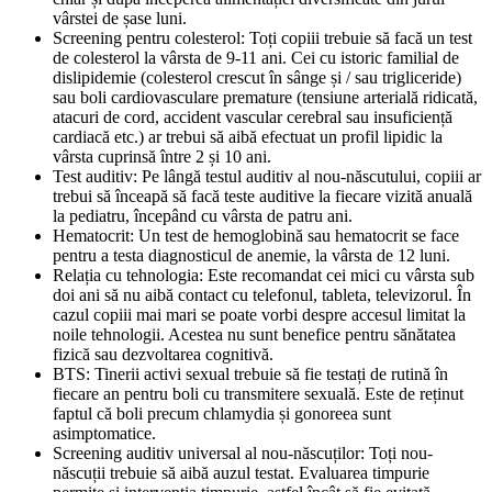
vârstei de șase luni.
Screening pentru colesterol: Toți copiii trebuie să facă un test
de colesterol la vârsta de 9-11 ani. Cei cu istoric familial de
dislipidemie (colesterol crescut în sânge și / sau trigliceride)
sau boli cardiovasculare premature (tensiune arterială ridicată,
atacuri de cord, accident vascular cerebral sau insuficiență
cardiacă etc.) ar trebui să aibă efectuat un profil lipidic la
vârsta cuprinsă între 2 și 10 ani.
Test auditiv: Pe lângă testul auditiv al nou-născutului, copiii ar
trebui să înceapă să facă teste auditive la fiecare vizită anuală
la pediatru, începând cu vârsta de patru ani.
Hematocrit: Un test de hemoglobină sau hematocrit se face
pentru a testa diagnosticul de anemie, la vârsta de 12 luni.
Relația cu tehnologia: Este recomandat cei mici cu vârsta sub
doi ani să nu aibă contact cu telefonul, tableta, televizorul. În
cazul copiii mai mari se poate vorbi despre accesul limitat la
noile tehnologii. Acestea nu sunt benefice pentru sănătatea
fizică sau dezvoltarea cognitivă.
BTS: Tinerii activi sexual trebuie să fie testați de rutină în
fiecare an pentru boli cu transmitere sexuală. Este de reținut
faptul că boli precum chlamydia și gonoreea sunt
asimptomatice.
Screening auditiv universal al nou-născuților: Toți nou-
născuții trebuie să aibă auzul testat. Evaluarea timpurie