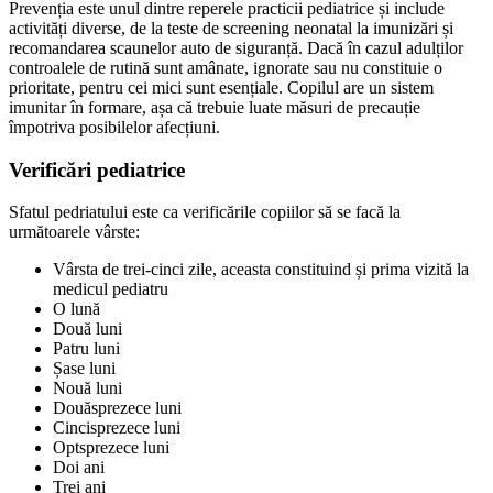
Prevenția este unul dintre reperele practicii pediatrice și include
activități diverse, de la teste de screening neonatal la imunizări și
recomandarea scaunelor auto de siguranță. Dacă în cazul adulților
controalele de rutină sunt amânate, ignorate sau nu constituie o
prioritate, pentru cei mici sunt esențiale. Copilul are un sistem
imunitar în formare, așa că trebuie luate măsuri de precauție
împotriva posibilelor afecțiuni.
Verificări pediatrice
Sfatul pedriatului este ca verificările copiilor să se facă la
următoarele vârste:
Vârsta de trei-cinci zile, aceasta constituind și prima vizită la
medicul pediatru
O lună
Două luni
Patru luni
Șase luni
Nouă luni
Douăsprezece luni
Cincisprezece luni
Optsprezece luni
Doi ani
Trei ani