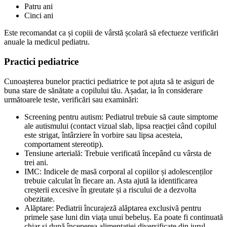
Patru ani
Cinci ani
Este recomandat ca și copiii de vârstă școlară să efectueze verificări
anuale la medicul pediatru.
Practici pediatrice
Cunoașterea bunelor practici pediatrice te pot ajuta să te asiguri de
buna stare de sănătate a copilului tău. Așadar, ia în considerare
următoarele teste, verificări sau examinări:
Screening pentru autism: Pediatrul trebuie să caute simptome
ale autismului (contact vizual slab, lipsa reacției când copilul
este strigat, întârziere în vorbire sau lipsa acesteia,
comportament stereotip).
Tensiune arterială: Trebuie verificată începând cu vârsta de
trei ani.
IMC: Indicele de masă corporal al copiilor și adolescenților
trebuie calculat în fiecare an. Asta ajută la identificarea
creșterii excesive în greutate și a riscului de a dezvolta
obezitate.
Alăptare: Pediatrii încurajeză alăptarea exclusivă pentru
primele șase luni din viața unui bebeluș. Ea poate fi continuată
chiar și după începerea alimentației diversificate din jurul