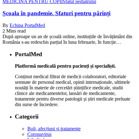
MEDICINA PENTRU COPII
Sfatul pediatrului
Școala în pandemie. Sfaturi pentru părinți
By
Echipa PortalMed
2 Mins read
După aproape un an de școală online, instituțiile de învățământ din
România s-au redeschis parțial în luna februarie, în funcție…
PortalMed
Platformă medicală pentru pacienți și specialiști.
Conținut medical filtrat de medicii colaboratori, editoriale
semnate de personal medical, opinii internaționale, ultimele
noutăți în materie de cercetări științifice medicale, studii
clinice ale medicamentelor, lansări de medicamente,
tratamente pentru diverse patologii și știri medicale preluate
din surse de încredere.
Categorii
Boli, afecțiuni și tratamente
Coronavirus