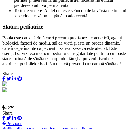
permite și intervenția timpurie, astfel încât să fie evitată
pierderea auditivă permanentă.
Teste de vedere: Astfel de teste se încep de la vârsta de trei ani
și se efectuează anual până la adolecență.
Sfaturi pediatrice
Boala este cauzată de factori precum predispoziție genetică, agenți
biologici, factori de mediu, stil de viață și este un proces dinamic,
care începe înainte ca pacientul să realizeze că este afectat. Este
esențial să vizitezi medicul pediatru cu regularitate pentru a cunoaște
starea actuală de sănătate a copilului tău și a preveni riscul de
apariție a posibilelor boli. Nu uita că prevenția înseamnă sănătate!
Share
4279
Share
Previous
Bolile infecțioase – un pericol și pentru cei din jur