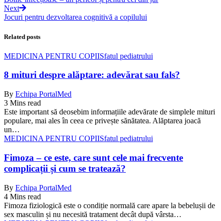
Next
Jocuri pentru dezvoltarea cognitivă a copilului
Related posts
MEDICINA PENTRU COPII
Sfatul pediatrului
8 mituri despre alăptare: adevărat sau fals?
By
Echipa PortalMed
3 Mins read
Este important să deosebim informațiile adevărate de simplele mituri
populare, mai ales în ceea ce privește sănătatea. Alăptarea joacă
un…
MEDICINA PENTRU COPII
Sfatul pediatrului
Fimoza – ce este, care sunt cele mai frecvente
complicații și cum se tratează?
By
Echipa PortalMed
4 Mins read
Fimoza fiziologică este o condiție normală care apare la bebelușii de
sex masculin și nu necesită tratament decât după vârsta…