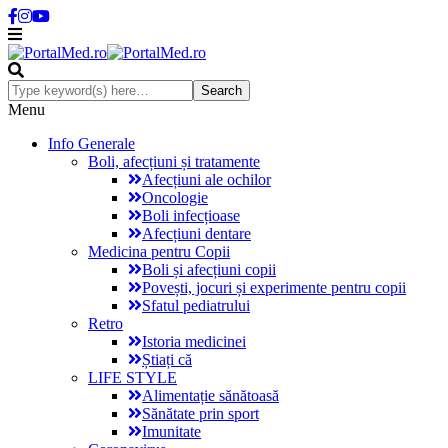
Menu
Info Generale
Boli, afecțiuni și tratamente
Afecțiuni ale ochilor
Oncologie
Boli infecțioase
Afecțiuni dentare
Medicina pentru Copii
Boli și afecțiuni copii
Povești, jocuri și experimente pentru copii
Sfatul pediatrului
Retro
Istoria medicinei
Știați că
LIFE STYLE
Alimentație sănătoasă
Sănătate prin sport
Imunitate