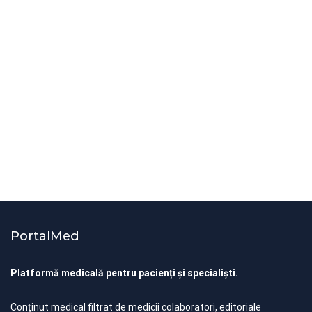
ştiri medicale
studii clinice
O oră de exerciții fizice pe zi reduce
cu 74% riscul de a dezvolta diabet
de tip 2
By
Știri PortalMed
PortalMed
Platformă medicală pentru pacienți și specialiști.
Conținut medical filtrat de medicii colaboratori, editoriale