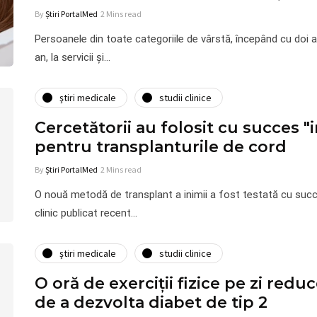
By
Știri PortalMed
2 Mins read
Persoanele din toate categoriile de vârstă, începând cu doi a
an, la servicii şi…
ştiri medicale
studii clinice
Cercetătorii au folosit cu succes "
pentru transplanturile de cord
By
Știri PortalMed
2 Mins read
O nouă metodă de transplant a inimii a fost testată cu succe
clinic publicat recent…
ştiri medicale
studii clinice
O oră de exerciții fizice pe zi redu
de a dezvolta diabet de tip 2