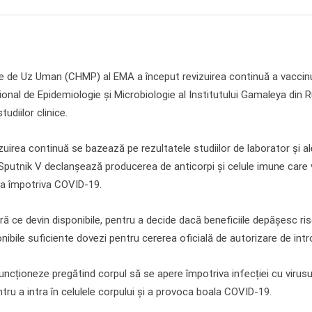
 de Uz Uman (CHMP) al EMA a început revizuirea continuă a vaccin
ional de Epidemiologie și Microbiologie al Institutului Gamaleya din 
udiilor clinice.
irea continuă se bazează pe rezultatele studiilor de laborator și ale s
 Sputnik V declanșează producerea de anticorpi și celule imune car
ea împotriva COVID-19.
 ce devin disponibile, pentru a decide dacă beneficiile depășesc risc
ibile suficiente dovezi pentru cererea oficială de autorizare de intr
uncționeze pregătind corpul să se apere împotriva infecției cu viru
entru a intra în celulele corpului și a provoca boala COVID-19.