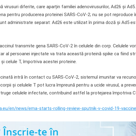
ă virusuri diferite, care aparțin familiei adenovirusurilor, Ad26 și Ad
ena pentru producerea proteinei SARS-CoV-2; nu se pot reproduce î
unt administrate separat: Ad26 este utilizat în prima doză și Ad5 est
accinul transmite gena SARS-CoV-2 în celulele din corp. Celulele vo
ar al persoanei injectate va trata această proteină spike ca fiind str
 și celule T, împotriva acestei proteine.
cinată intră în contact cu SARS-CoV-2, sistemul imunitar va recunoa
ticorpii și celulele T pot lucra împreună pentru a ucide virusul, a pre
istruge celulele infectate, contribuind astfel la protejarea împotriva 
.eu/en/news/ema-starts-rolling-review-sputnik-v-covid-19-vaccin