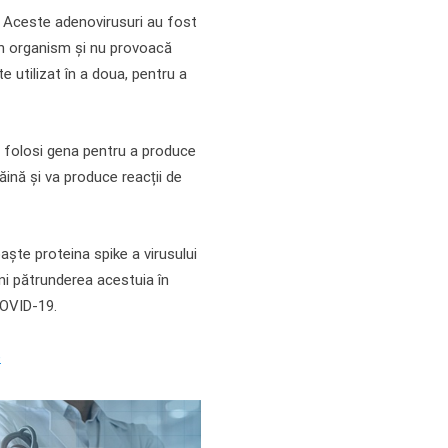
5. Aceste adenovirusuri au fost
n organism și nu provoacă
e utilizat în a doua, pentru a
r folosi gena pentru a produce
ăină și va produce reacții de
ște proteina spike a virusului
veni pătrunderea acestuia în
COVID-19.
e