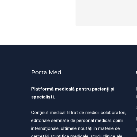
PortalMed
Platformă medicală pentru pacienți și
specialiști.
Conținut medical filtrat de medicii colaboratori,
editoriale semnate de personal medical, opinii
internaționale, ultimele noutăți în materie de
cercetări științifice medicale, studii clinice ale