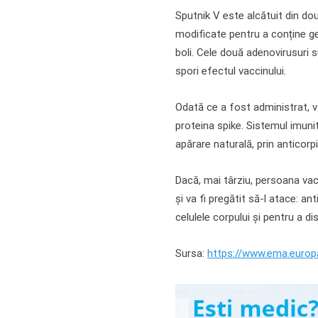
Sputnik V este alcătuit din dou
modificate pentru a conține g
boli. Cele două adenovirusuri s
spori efectul vaccinului.
Odată ce a fost administrat, v
proteina spike. Sistemul imunit
apărare naturală, prin anticorpi
Dacă, mai târziu, persoana vac
și va fi pregătit să-l atace: an
celulele corpului și pentru a d
Sursa:
https://www.ema.europa