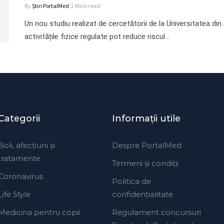
By
Știri PortalMed
2 Mins read
Un nou studiu realizat de cercetătorii de la Universitatea din
activitățile fizice regulate pot reduce riscul…
Categorii
Informaţii utile
Boli, afecțiuni și
Despre PortalMed
tratamente
Termeni și condiții
Coronavirus
Politica de
Life Style
confidențialitate
Medicina pentru copii
Regulament concursuri