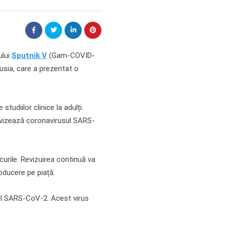
ului
Sputnik V
(Gam-COVID-
Rusia, care a prezentat o
tudiilor clinice la adulți.
e vizează coronavirusul SARS-
urile. Revizuirea continuă va
oducere pe piață.
sul SARS-CoV-2. Acest virus