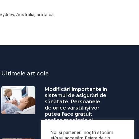
 Sydney, Australia, arată că
Ultimele articole
Modificări importante în
sistemul de asigurări de
sănătate. Persoanele
de orice vârstă își vor
putea face gratuit
analize medicale şi
investigaţii
Noi și partenerii noștri stocăm
și/sau accesăm fisiere de tip