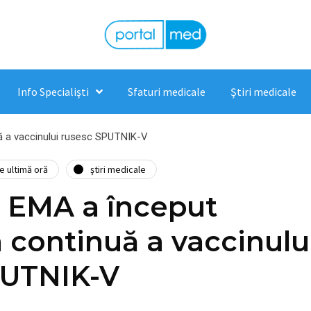
Info Specialişti
Sfaturi medicale
Ştiri medicale
ă a vaccinului rusesc SPUTNIK-V
de ultimă oră
ştiri medicale
: EMA a început
a continuă a vaccinulu
PUTNIK-V