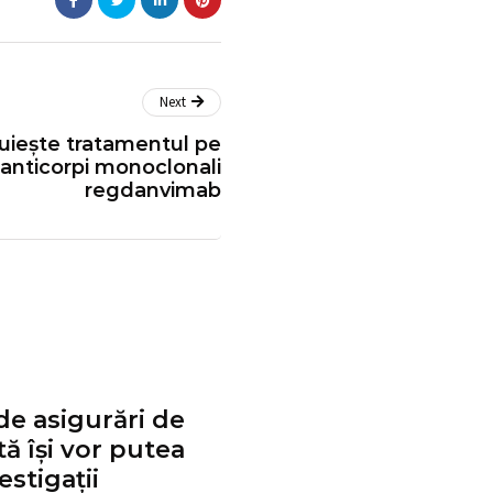
Next
uiește tratamentul pe
anticorpi monoclonali
regdanvimab
de asigurări de
ă își vor putea
estigaţii