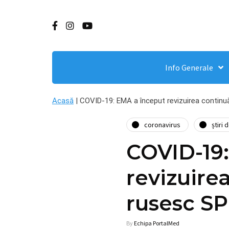
Info Generale
Acasă
|
COVID-19: EMA a început revizuirea continu
coronavirus
știri 
COVID-19
revizuire
rusesc S
By
Echipa PortalMed