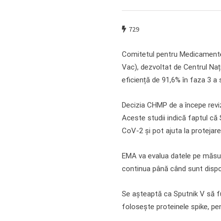
729
Comitetul pentru Medicamente
Vac), dezvoltat de Centrul Naț
eficiență de 91,6% în faza 3 a st
Decizia CHMP de a începe revizu
Aceste studii indică faptul că
CoV-2 și pot ajuta la protejar
EMA va evalua datele pe măsură
continua până când sunt dispon
Se așteaptă ca Sputnik V să f
folosește proteinele ​​spike, p