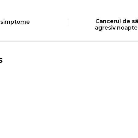
Cancerul de s
i simptome
agresiv noapte
s
informări oficiale
ştiri medicale
Modificări importante în sistemul 
sănătate. Persoanele de orice vârst