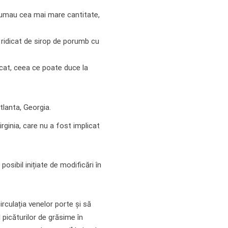
nsumau cea mai mare cantitate,
 ridicat de sirop de porumb cu
cat, ceea ce poate duce la
tlanta, Georgia.
rginia, care nu a fost implicat
osibil inițiate de modificări în
irculația venelor porte și să
 picăturilor de grăsime în