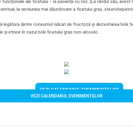
 funcționale ale ficatului – la pacienții cu risc. [La rândul său, acest
 eventual, la versiunea mai dăunătoare a ficatului gras, steatohepatita 
 legătura dintre consumul ridicat de fructoză și dezvoltarea bolii fi
le și etnice în cazul bolii ficatului gras non-alcoolic.
VEZI CALENDARUL EVENIMENTELOR
VEZI CALENDARUL EVENIMENTELOR