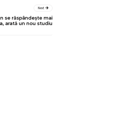
Next
ân se răspândește mai
a, arată un nou studiu
de asigurări de
ă își vor putea