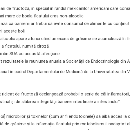
ri de fructoză, în special în rândul mexicanilor americani care co
mai mare de boala ficatului gras non-alcoolic
ază că oamenii ar trebui să evite consumul de alimente cu conținut
i aceste boli
-alcoolic apare atunci când un exces de grăsime se acumulează în fi
a ficatului, numită ciroză.
ții din SUA au această afecțiune.
t rezultatele la reuniunea anuală a Societății de Endocrinologie din A
ociat în cadrul Departamentului de Medicină de la Universitatea din Vi
ridicat de fructoză declanșează probabil o serie de căi inflamatorii, p
nal și de slăbirea integrității barierei intestinale a intestinului”.
i] microbilor și toxinelor (cum ar fi endotoxinele) să aibă acces la c
 de grăsime și la inflamația ficatului prin metabolismul inadaptat al