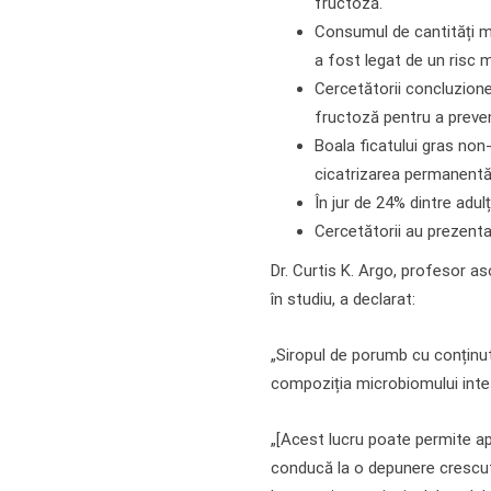
fructoză.
Consumul de cantități ma
a fost legat de un risc 
Cercetătorii concluzione
fructoză pentru a preven
Boala ficatului gras non
cicatrizarea permanentă 
În jur de 24% dintre adul
Cercetătorii au prezenta
Dr. Curtis K. Argo, profesor as
în studiu, a declarat:
„Siropul de porumb cu conținut 
compoziția microbiomului intesti
„[Acest lucru poate permite apo
conducă la o depunere crescută