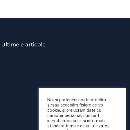
Ultimele articole
Modificări importante în
sistemul de asigurări de
sănătate. Persoanele
Noi și partenerii noștri stocăm
și/sau accesăm fisiere de tip
de orice vârstă își vor
cookie, și prelucrăm date cu
putea face gratuit
caracter personal, cum ar fi
analize medicale şi
identificatori unici și informații
investigaţii
standard trimise de un utilizator,