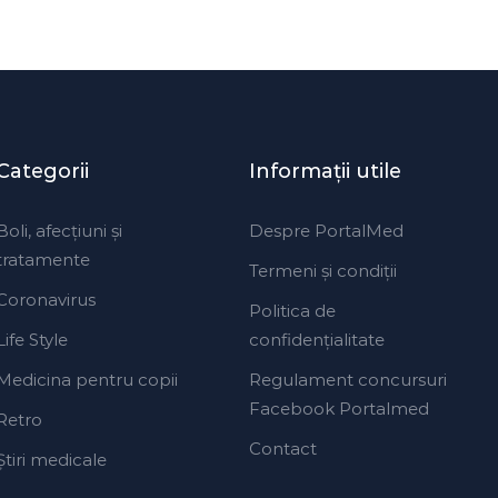
By
Știri PortalMed
Categorii
Informaţii utile
Boli, afecțiuni și
Despre PortalMed
tratamente
Termeni și condiții
Coronavirus
Politica de
Life Style
confidențialitate
Medicina pentru copii
Regulament concursuri
Facebook Portalmed
Retro
Contact
Ştiri medicale