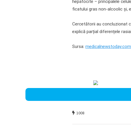
hepatocite – principalele celule
ficatului gras non-alcoolic și,
Cercetătorii au concluzionat că
explică parțial diferențele rasia
Sursa:
medicalnewstoday.com
1008