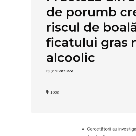
de porumb cr
riscul de boal
ficatului gras
alcoolic
By
Ştiri PortalMed
1008
Cercetătorii au investig