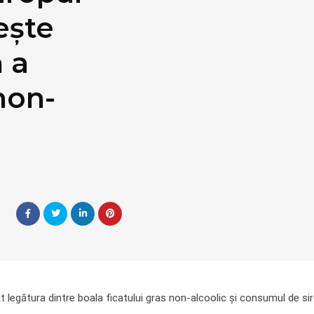
ește
ă a
 non-
at legătura dintre boala ficatului gras non-alcoolic și consumul de s