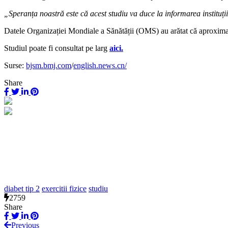
„Speranța noastră este că acest studiu va duce la informarea instituțiil
Datele Organizației Mondiale a Sănătății (OMS) au arătat că aproximati
Studiul poate fi consultat pe larg
aici.
Surse:
bjsm.bmj.com
/
english.news.cn/
Share
diabet tip 2
exercitii fizice
studiu
2759
Share
Previous