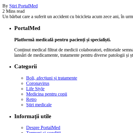
By
Știri PortalMed
2 Mins read
Un bărbat care a suferit un accident cu bicicleta acum zece ani, în urm
PortalMed
Platformă medicală pentru pacienți și specialiști.
Conținut medical filtrat de medicii colaboratori, editoriale semna
lansări de medicamente, tratamente pentru diverse patologii și șt
Categorii
Boli, afecțiuni și tratamente
Coronavirus
Life Style
Medicina pentru copii
Retro
Ştiri medicale
Informaţii utile
Despre PortalMed
Termeni și condiții