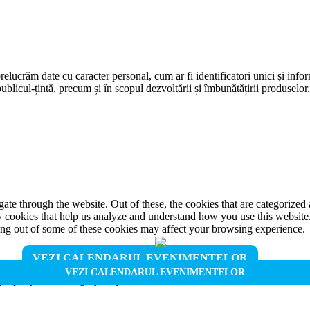
prelucrăm date cu caracter personal, cum ar fi identificatori unici și infor
ublicul-țintă, precum și în scopul dezvoltării și îmbunătățirii produselor
e through the website. Out of these, the cookies that are categorized a
rty cookies that help us analyze and understand how you use this websit
ting out of some of these cookies may affect your browsing experience.
VEZI CALENDARUL EVENIMENTELOR
VEZI CALENDARUL EVENIMENTELOR
properly. This category only includes cookies that ensures basic functio