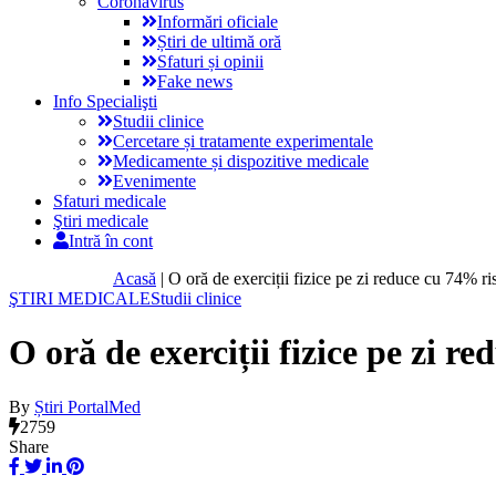
Coronavirus
Informări oficiale
Știri de ultimă oră
Sfaturi și opinii
Fake news
Info Specialişti
Studii clinice
Cercetare și tratamente experimentale
Medicamente și dispozitive medicale
Evenimente
Sfaturi medicale
Ştiri medicale
Intră în cont
Acasă
|
O oră de exerciții fizice pe zi reduce cu 74% ri
ŞTIRI MEDICALE
Studii clinice
O oră de exerciții fizice pe zi r
By
Știri PortalMed
2759
Share