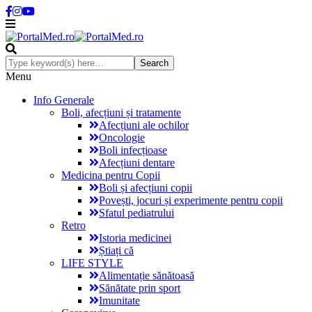
Menu
Info Generale
Boli, afecțiuni și tratamente
Afecțiuni ale ochilor
Oncologie
Boli infecțioase
Afecțiuni dentare
Medicina pentru Copii
Boli și afecțiuni copii
Povești, jocuri și experimente pentru copii
Sfatul pediatrului
Retro
Istoria medicinei
Știați că
LIFE STYLE
Alimentație sănătoasă
Sănătate prin sport
Imunitate