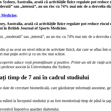
 Sydney, Australia, arată că activitățile fizice regulate pot reduce r
„moderată” sau „intensă”, au un risc cu 74% mai mic de a dezvolta d
s Medicine
.
y, Australia, arată că activitățile fizice regulate pot reduce riscul 
uni în British Journal of Sports Medicine.
ă pe zi, „moderată” sau „intensă”, au un risc cu 74% mai mic de a dezvolt
diu și au avut un nivel ridicat de activitate fizică, dar care se aflau înt
i mai puţin activi şi cu un risc mai scăzut.
scoperire aduce vești promițătoare și pozitive. Printr-un stil de viață a
i profesor asociat la Universitatea din Sydney.
ți timp de 7 ani în cadrul studiului
de date de cercetare biomedicală, care găzduiește informații anonime, gen
ra mâinii la începutul studiului și au fost monitorizați timp de până la șap
eventivă împotriva apariției diabetului.