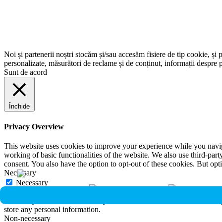
Noi și partenerii noștri stocăm și/sau accesăm fisiere de tip cookie, și 
personalizate, măsurători de reclame și de conținut, informații despre p
Sunt de acord
Închide
Privacy Overview
This website uses cookies to improve your experience while you navigat
working of basic functionalities of the website. We also use third-pa
consent. You also have the option to opt-out of these cookies. But op
Necessary
Necessary
Întotdeauna activate
Necessary cookies are absolutely essential for the website to function 
store any personal information.
Non-necessary