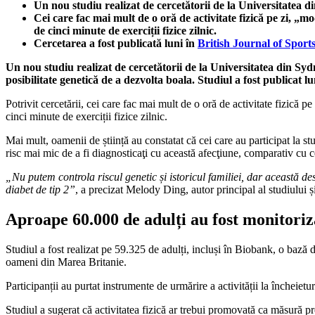
Un nou studiu realizat de cercetătorii de la Universitatea din
Cei care fac mai mult de o oră de activitate fizică pe zi, 
de cinci minute de exerciții fizice zilnic.
Cercetarea a fost publicată luni în
British Journal of Sport
Un nou studiu realizat de cercetătorii de la Universitatea din Sydne
posibilitate genetică de a dezvolta boala. Studiul a fost publicat l
Potrivit cercetării, cei care fac mai mult de o oră de activitate fizic
cinci minute de exerciții fizice zilnic.
Mai mult, oamenii de știință au constatat că cei care au participat la stu
risc mai mic de a fi diagnosticaţi cu această afecţiune, comparativ cu ce
„Nu putem controla riscul genetic și istoricul familiei, dar această de
diabet de tip 2”
, a precizat Melody Ding, autor principal al studiului ș
Aproape 60.000 de adulți au fost monitoriza
Studiul a fost realizat pe 59.325 de adulți, incluși în Biobank, o bază 
oameni din Marea Britanie.
Participanții au purtat instrumente de urmărire a activității la încheietu
Studiul a sugerat că activitatea fizică ar trebui promovată ca măsură pr