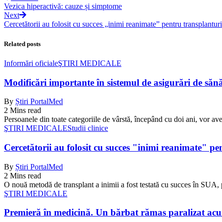
Vezica hiperactivă: cauze și simptome
Next
Cercetătorii au folosit cu succes „inimi reanimate” pentru transplantur
Related posts
Informări oficiale
ŞTIRI MEDICALE
Modificări importante în sistemul de asigurări de sănăta
By
Știri PortalMed
2 Mins read
Persoanele din toate categoriile de vârstă, începând cu doi ani, vor ave
ŞTIRI MEDICALE
Studii clinice
Cercetătorii au folosit cu succes "inimi reanimate" pe
By
Știri PortalMed
2 Mins read
O nouă metodă de transplant a inimii a fost testată cu succes în SUA, 
ŞTIRI MEDICALE
Premieră în medicină. Un bărbat rămas paralizat acum