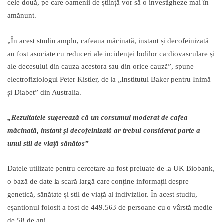
cele două, pe care oamenii de știință vor să o investigheze mai în
amănunt.
„În acest studiu amplu, cafeaua măcinată, instant și decofeinizată
au fost asociate cu reduceri ale incidenței bolilor cardiovasculare și
ale decesului din cauza acestora sau din orice cauză”, spune
electrofiziologul Peter Kistler, de la „Institutul Baker pentru Inimă
și Diabet” din Australia.
„Rezultatele sugerează că un consumul moderat de cafea
măcinată, instant și decofeinizată ar trebui considerat parte a
unui stil de viață sănătos”
Datele utilizate pentru cercetare au fost preluate de la UK Biobank,
o bază de date la scară largă care conține informații despre
genetică, sănătate și stil de viață al indivizilor. În acest studiu,
eșantionul folosit a fost de 449.563 de persoane cu o vârstă medie
de 58 de ani.