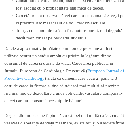
Consumul de cafea instant, măcinată și chiar decofeinizată a
fost asociat cu o probabilitate mai mică de deces.
Cercetătorii au observat că cei care au consumat 2-3 cești pe
zi prezintă risc mai scăzut de boli cardiovasculare.
Totuși, consumul de cafea a fost auto-raportat, mai degrabă
decât monitorizat pe perioada studiului.
Datele a aproximativ jumătate de milion de persoane au fost
utilizate pentru un studiu amplu cu privire la legătura dintre
consumul de cafea și durata de viață. Cercetarea publicată în
Jurnalul European de Cardiologie Preventivă (
European Journal of
Preventive Cardiology
) arată că oamenii care beau 2, până la 3
cești de cafea în fiecare zi tind să trăiască mai mult și să prezinte
risc mai mic de dezvoltare a unor boli cardiovasculare comparativ
cu cei care nu consumă acest tip de băutură.
Deși studiul nu susține faptul că cu cât bei mai multă cafea, cu atât
vei avea o speranță de viață mai mare, există totuși o asociere între