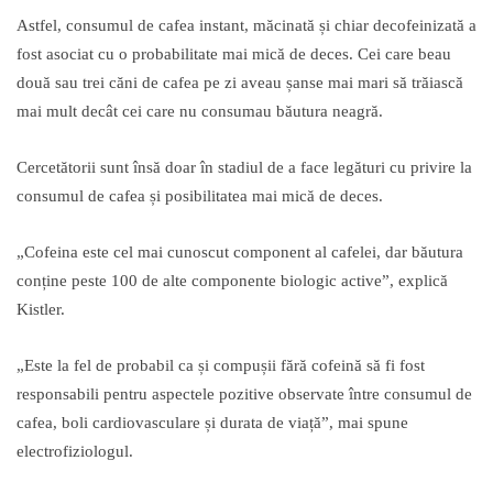
Astfel, consumul de cafea instant, măcinată și chiar decofeinizată a
fost asociat cu o probabilitate mai mică de deces. Cei care beau
două sau trei căni de cafea pe zi aveau șanse mai mari să trăiască
mai mult decât cei care nu consumau băutura neagră.
Cercetătorii sunt însă doar în stadiul de a face legături cu privire la
consumul de cafea și posibilitatea mai mică de deces.
„Cofeina este cel mai cunoscut component al cafelei, dar băutura
conține peste 100 de alte componente biologic active”, explică
Kistler.
„Este la fel de probabil ca și compușii fără cofeină să fi fost
responsabili pentru aspectele pozitive observate între consumul de
cafea, boli cardiovasculare și durata de viață”, mai spune
electrofiziologul.