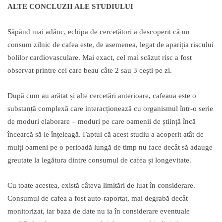
ALTE CONCLUZII ALE STUDIULUI
Săpând mai adânc, echipa de cercetători a descoperit că un
consum zilnic de cafea este, de asemenea, legat de apariția riscului
bolilor cardiovasculare. Mai exact, cel mai scăzut risc a fost
observat printre cei care beau câte 2 sau 3 cești pe zi.
După cum au arătat și alte cercetări anterioare, cafeaua este o
substanță complexă care interacționează cu organismul într-o serie
de moduri elaborare – moduri pe care oamenii de știință încă
încearcă să le înțeleagă. Faptul că acest studiu a acoperit atât de
mulți oameni pe o perioadă lungă de timp nu face decât să adauge
greutate la legătura dintre consumul de cafea și longevitate.
Cu toate acestea, există câteva limitări de luat în considerare.
Consumul de cafea a fost auto-raportat, mai degrabă decât
monitorizat, iar baza de date nu ia în considerare eventuale