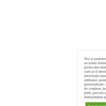
Noi și partener
accesăm fisiere
prelucrăm date
cum ar fi identi
informații sta
utilizator, pen
personalizate,
de conținut, in
țintă, precum ș
îmbunătățirii 
Sunt de acord