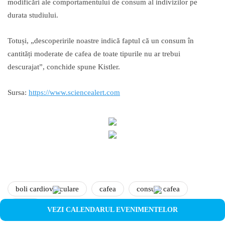
modificări ale comportamentului de consum al indivizilor pe
durata studiului.
Totuși, „descoperirile noastre indică faptul că un consum în
cantități moderate de cafea de toate tipurile nu ar trebui
descurajat”, conchide spune Kistler.
Sursa:
https://www.sciencealert.com
boli cardiovasculare
cafea
consum cafea
studiu
VEZI CALENDARUL EVENIMENTELOR