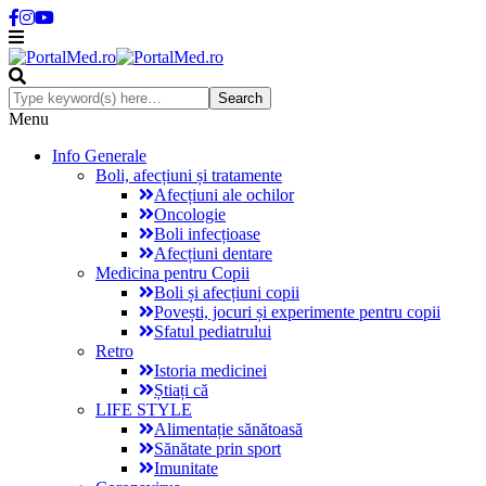
Menu
Info Generale
Boli, afecțiuni și tratamente
Afecțiuni ale ochilor
Oncologie
Boli infecțioase
Afecțiuni dentare
Medicina pentru Copii
Boli și afecțiuni copii
Povești, jocuri și experimente pentru copii
Sfatul pediatrului
Retro
Istoria medicinei
Știați că
LIFE STYLE
Alimentație sănătoasă
Sănătate prin sport
Imunitate