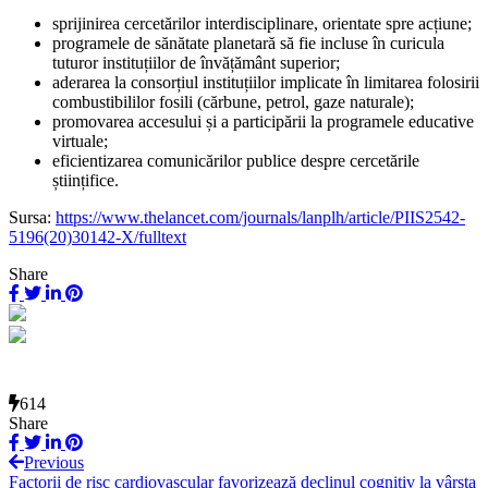
sprijinirea cercetărilor interdisciplinare, orientate spre acțiune;
programele de sănătate planetară să fie incluse în curicula
tuturor instituțiilor de învățământ superior;
aderarea la consorțiul instituțiilor implicate în limitarea folosirii
combustibililor fosili (cărbune, petrol, gaze naturale);
promovarea accesului și a participării la programele educative
virtuale;
eficientizarea comunicărilor publice despre cercetările
științifice.
Sursa:
https://www.thelancet.com/journals/lanplh/article/PIIS2542-
5196(20)30142-X/fulltext
Share
614
Share
Previous
Factorii de risc cardiovascular favorizează declinul cognitiv la vârsta