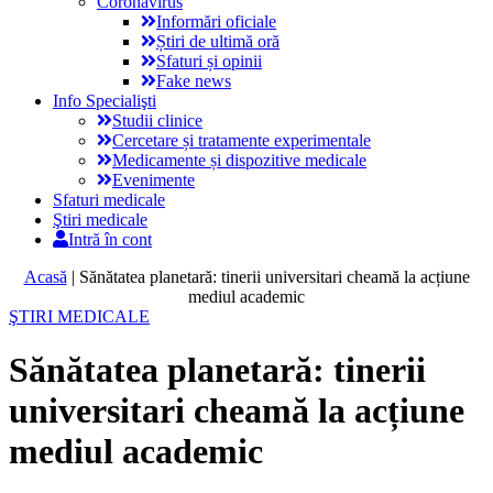
Coronavirus
Informări oficiale
Știri de ultimă oră
Sfaturi și opinii
Fake news
Info Specialişti
Studii clinice
Cercetare și tratamente experimentale
Medicamente și dispozitive medicale
Evenimente
Sfaturi medicale
Ştiri medicale
Intră în cont
Acasă
|
Sănătatea planetară: tinerii universitari cheamă la acțiune
mediul academic
ŞTIRI MEDICALE
Sănătatea planetară: tinerii
universitari cheamă la acțiune
mediul academic