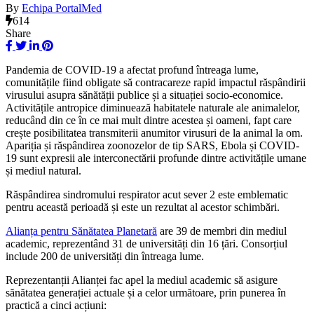
By
Echipa PortalMed
614
Share
Pandemia de COVID-19 a afectat profund întreaga lume,
comunitățile fiind obligate să contracareze rapid impactul răspândirii
virusului asupra sănătății publice și a situației socio-economice.
Activitățile antropice diminuează habitatele naturale ale animalelor,
reducând din ce în ce mai mult dintre acestea și oameni, fapt care
crește posibilitatea transmiterii anumitor virusuri de la animal la om.
Apariția și răspândirea zoonozelor de tip SARS, Ebola și COVID-
19 sunt expresii ale interconectării profunde dintre activitățile umane
și mediul natural.
Răspândirea sindromului respirator acut sever 2 este emblematic
pentru această perioadă și este un rezultat al acestor schimbări.
Alianța pentru Sănătatea Planetară
are 39 de membri din mediul
academic, reprezentând 31 de universități din 16 țări. Consorțiul
include 200 de universități din întreaga lume.
Reprezentanții Alianței fac apel la mediul academic să asigure
sănătatea generației actuale și a celor următoare, prin punerea în
practică a cinci acțiuni: