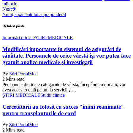
mijlocie
Next
Nutriția pacientului supraponderal
Related posts
Informări oficiale
ŞTIRI MEDICALE
Modificări importante în sistemul de asigurări de
sănătate. Persoanele de orice vârstă își vor putea face
gratuit analize medicale şi investigaţii
By
Știri PortalMed
2 Mins read
Persoanele din toate categoriile de vârstă, începând cu doi ani, vor
avea acces, o dată pe an, la servicii şi…
ŞTIRI MEDICALE
Studii clinice
Cercetătorii au folosit cu succes "inimi reanimate"
pentru transplanturile de cord
By
Știri PortalMed
2 Mins read