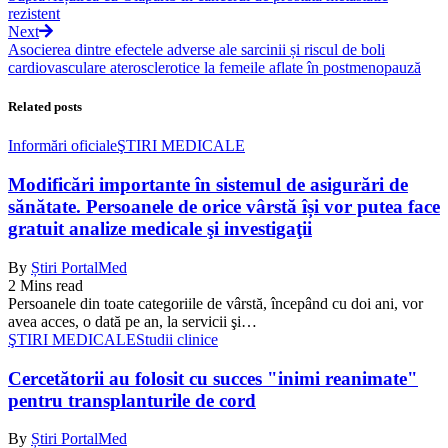
rezistent
Next
Asocierea dintre efectele adverse ale sarcinii și riscul de boli
cardiovasculare aterosclerotice la femeile aflate în postmenopauză
Related posts
Informări oficiale
ŞTIRI MEDICALE
Modificări importante în sistemul de asigurări de
sănătate. Persoanele de orice vârstă își vor putea face
gratuit analize medicale şi investigaţii
By
Știri PortalMed
2 Mins read
Persoanele din toate categoriile de vârstă, începând cu doi ani, vor
avea acces, o dată pe an, la servicii şi…
ŞTIRI MEDICALE
Studii clinice
Cercetătorii au folosit cu succes "inimi reanimate"
pentru transplanturile de cord
By
Știri PortalMed