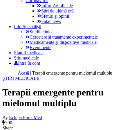
Coronavirus
Informări oficiale
Știri de ultimă oră
Sfaturi și opinii
Fake news
Info Specialişti
Studii clinice
Cercetare și tratamente experimentale
Medicamente și dispozitive medicale
Evenimente
Sfaturi medicale
Ştiri medicale
Intră în cont
Acasă
|
Terapii emergente pentru mielomul multiplu
ŞTIRI MEDICALE
Terapii emergente pentru
mielomul multiplu
By
Echipa PortalMed
590
Share