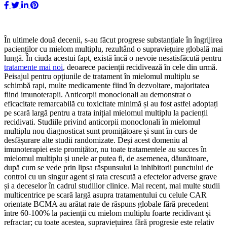
În ultimele două decenii, s-
au făcut progrese substanțiale în îngrijirea
pacienților cu mielom multiplu, rezultând o supraviețuire globală mai
lungă. În ciuda acestui fapt, există încă o nevoie nesatisfăcută pentru
tratamente mai noi
, deoarece pacienții recidivează în cele din urmă.
Peisajul pentru opțiunile de tratament în mielomul multiplu se
schimbă rapi, multe medicamente fiind în dezvoltare, majoritatea
fiind imunoterapii. Anticorpii monoclonali au demonstrat o
eficacitate remarcabilă cu toxicitate minimă și au fost astfel adoptați
pe scară largă pentru a trata inițial mielomul multiplu la pacienții
recidivati. Studiile privind anticorpii monoclonali în mielomul
multiplu nou diagnosticat sunt promițătoare și sunt în curs de
desfășurare alte studii randomizate. Deși acest domeniu al
imunoterapiei este promițător, nu toate tratamentele au succes în
mielomul multiplu și unele ar putea fi, de asemenea, dăunătoare,
după cum se vede prin lipsa răspunsului la inhibitorii punctului de
control cu ​​un singur agent și rata crescută a efectelor adverse grave
și a deceselor în cadrul studiilor clinice. Mai recent, mai multe studii
multicentrice pe scară largă asupra tratamentului cu celule CAR
orientate BCMA au arătat rate de răspuns globale fără precedent
între 60-100% la pacienții cu mielom multiplu foarte recidivant și
refractar; cu toate acestea, supraviețuirea fără progresie este relativ