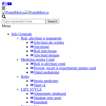
Menu
Info Generale
Boli, afecțiuni și tratamente
Afecțiuni ale ochilor
Oncologie
Boli infecțioase
Afecțiuni dentare
Medicina pentru Copii
Boli și afecțiuni copii
Povești, jocuri și experimente pentru copii
Sfatul pediatrului
Retro
Istoria medicinei
Știați că
LIFE STYLE
Alimentație sănătoasă
Sănătate prin sport
Imunitate