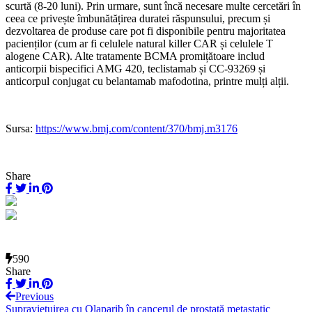
scurtă (8-20 luni). Prin urmare, sunt încă necesare multe cercetări în
ceea ce privește îmbunătățirea duratei răspunsului, precum și
dezvoltarea de produse care pot fi disponibile pentru majoritatea
pacienților (cum ar fi celulele natural killer CAR și celulele T
alogene CAR). Alte tratamente BCMA promițătoare includ
anticorpii bispecifici AMG 420, teclistamab și CC-93269 și
anticorpul conjugat cu belantamab mafodotina, printre mulți alții.
Sursa:
https://www.bmj.com/content/370/bmj.m3176
Share
590
Share
Previous
Supraviețuirea cu Olaparib în cancerul de prostată metastatic