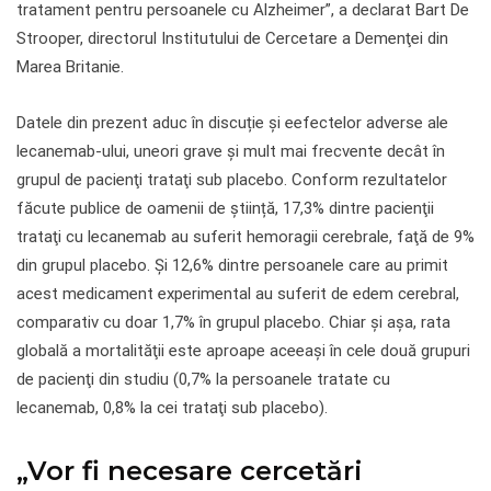
tratament pentru persoanele cu Alzheimer”, a declarat Bart De
Strooper, directorul Institutului de Cercetare a Demenţei din
Marea Britanie.
Datele din prezent aduc în discuție și eefectelor adverse ale
lecanemab-ului, uneori grave şi mult mai frecvente decât în
grupul de pacienţi trataţi sub placebo. Conform rezultatelor
făcute publice de oamenii de știință, 17,3% dintre pacienţii
trataţi cu lecanemab au suferit hemoragii cerebrale, faţă de 9%
din grupul placebo. Şi 12,6% dintre persoanele care au primit
acest medicament experimental au suferit de edem cerebral,
comparativ cu doar 1,7% în grupul placebo. Chiar și așa, rata
globală a mortalităţii este aproape aceeaşi în cele două grupuri
de pacienţi din studiu (0,7% la persoanele tratate cu
lecanemab, 0,8% la cei trataţi sub placebo).
„Vor fi necesare cercetări