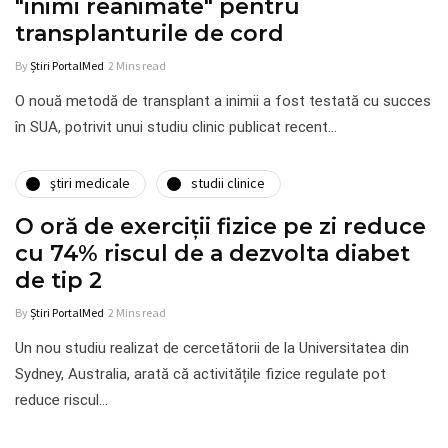
"inimi reanimate" pentru
transplanturile de cord
By
Știri PortalMed
2 Mins read
O nouă metodă de transplant a inimii a fost testată cu succes
în SUA, potrivit unui studiu clinic publicat recent…
ştiri medicale
studii clinice
O oră de exerciții fizice pe zi reduce
cu 74% riscul de a dezvolta diabet
de tip 2
By
Știri PortalMed
2 Mins read
Un nou studiu realizat de cercetătorii de la Universitatea din
Sydney, Australia, arată că activitățile fizice regulate pot
reduce riscul…