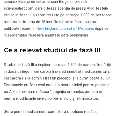
japonez Eisai şi de cel american Biogen, notează
sciencealert.com, care citează agenția de presă AFP. Testele
clinice în fază III au fost relizate pe aproape 1.800 de persoane
monitorizate timp de 18 luni. Rezultatele finale au fost
publicate recent în
New England Journal of Medicine
, după ce
în septembrie fuseseră anunțate date preliminare.
Ce a relevat studiul de fază III
Studiul de fază III a implicat aproape 1.800 de oameni, împărțiți
în două categorii: cei cărora li s-a administrat medicamentul și
cei cărora li s-a administrat un placebo, și a durat peste 18 luni.
Persoanele au fost evaluate la o scară clinică pentru pacienții
cu Alzheimer, care măsoară cogniția și funcția, precum și
pentru modificările nivelurilor de amiloid și alți indicatori.
„Este primul medicament care oferă o opţiune reală de