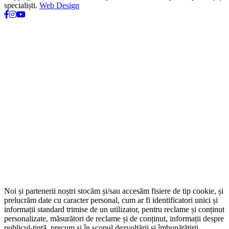
specialiști.
Web Design
Noi și partenerii noștri stocăm și/sau accesăm fisiere de tip cookie, și
prelucrăm date cu caracter personal, cum ar fi identificatori unici și
informații standard trimise de un utilizator, pentru reclame și conținut
personalizate, măsurători de reclame și de conținut, informații despre
publicul-țintă, precum și în scopul dezvoltării și îmbunătățirii