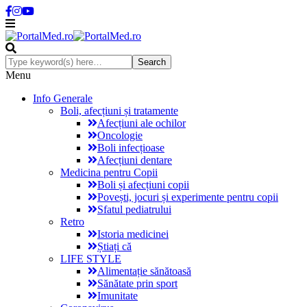
Menu
Info Generale
Boli, afecțiuni și tratamente
Afecțiuni ale ochilor
Oncologie
Boli infecțioase
Afecțiuni dentare
Medicina pentru Copii
Boli și afecțiuni copii
Povești, jocuri și experimente pentru copii
Sfatul pediatrului
Retro
Istoria medicinei
Știați că
LIFE STYLE
Alimentație sănătoasă
Sănătate prin sport
Imunitate