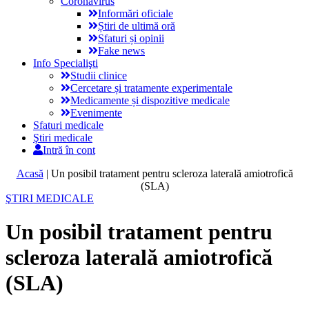
Coronavirus
Informări oficiale
Știri de ultimă oră
Sfaturi și opinii
Fake news
Info Specialişti
Studii clinice
Cercetare și tratamente experimentale
Medicamente și dispozitive medicale
Evenimente
Sfaturi medicale
Ştiri medicale
Intră în cont
Acasă
|
Un posibil tratament pentru scleroza laterală amiotrofică
(SLA)
ŞTIRI MEDICALE
Un posibil tratament pentru
scleroza laterală amiotrofică
(SLA)