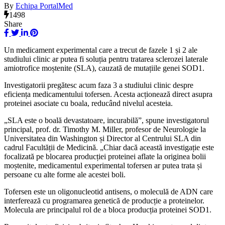
By
Echipa PortalMed
1498
Share
Un medicament experimental care a trecut de fazele 1 și 2 ale
studiului clinic ar putea fi soluția pentru tratarea sclerozei laterale
amiotrofice moștenite (SLA), cauzată de mutațiile genei SOD1.
Investigatorii pregătesc acum faza 3 a studiului clinic despre
eficiența medicamentului tofersen. Acesta acționează direct asupra
proteinei asociate cu boala, reducând nivelul acesteia.
„SLA este o boală devastatoare, incurabilă”, spune investigatorul
principal, prof. dr. Timothy M. Miller, profesor de Neurologie la
Universitatea din Washington și Director al Centrului SLA din
cadrul Facultății de Medicină. „Chiar dacă această investigație este
focalizată pe blocarea producției proteinei aflate la originea bolii
moștenite, medicamentul experimental tofersen ar putea trata și
persoane cu alte forme ale acestei boli.
Tofersen este un oligonucleotid antisens, o moleculă de ADN care
interferează cu programarea genetică de producție a proteinelor.
Molecula are principalul rol de a bloca producția proteinei SOD1.