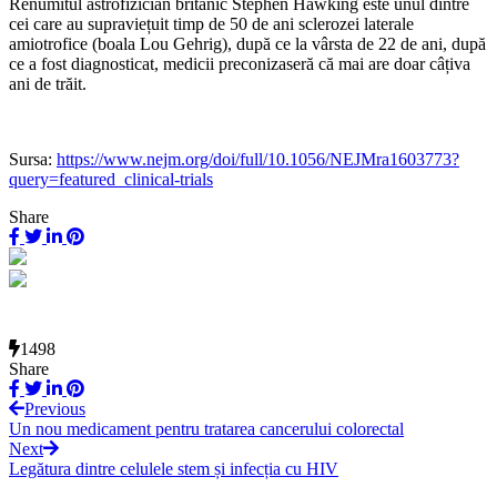
Renumitul astrofizician britanic Stephen Hawking este unul dintre
cei care au supraviețuit timp de 50 de ani sclerozei laterale
amiotrofice (boala Lou Gehrig), după ce la vârsta de 22 de ani, după
ce a fost diagnosticat, medicii preconizaseră că mai are doar câțiva
ani de trăit.
Sursa:
https://www.nejm.org/doi/full/10.1056/NEJMra1603773?
query=featured_clinical-trials
Share
1498
Share
Previous
Un nou medicament pentru tratarea cancerului colorectal
Next
Legătura dintre celulele stem și infecția cu HIV