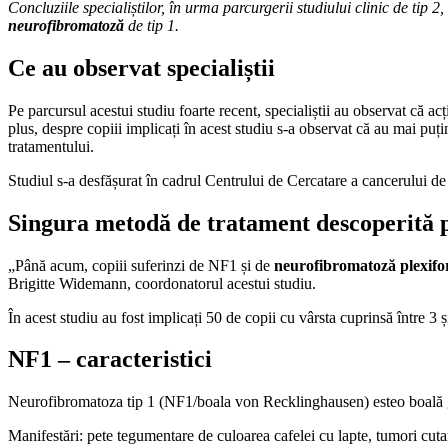
Concluziile specialiștilor, în urma parcurgerii studiului clinic de tip 2
neurofibromatoză
de tip 1.
Ce au observat specialiștii
Pe parcursul acestui studiu foarte recent, specialiștii au observat că a
plus, despre copiii implicați în acest studiu s-a observat că au mai puț
tratamentului.
Studiul s-a desfășurat în cadrul Centrului de Cercatare a cancerului de
Singura metodă de tratament descoperită 
„Până acum, copiii suferinzi de NF1 și de
neurofibromatoză plexif
Brigitte Widemann, coordonatorul acestui studiu.
În acest studiu au fost implicați 50 de copii cu vârsta cuprinsă între 3 ș
NF1 – caracteristici
Neurofibromatoza tip 1 (NF1/boala von Recklinghausen) esteo boală gen
Manifestări: pete tegumentare de culoarea cafelei cu lapte, tumori cutan