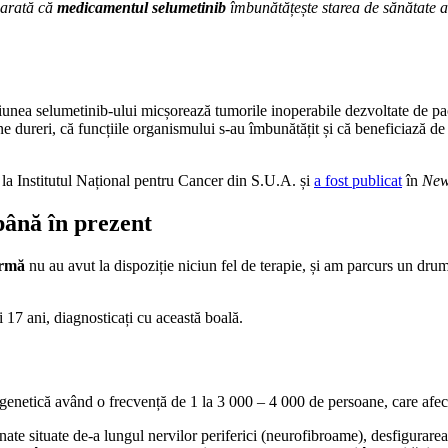
, arată că
medicamentul selumetinib
îmbunătățește starea de sănătate a
cțiunea selumetinib-ului micșorează tumorile inoperabile dezvoltate de pa
ine dureri, că funcțiile organismului s-au îmbunătățit și că beneficiază de
 la Institutul Național pentru Cancer din S.U.A. și
a fost publicat
în
New
până în prezent
ormă
nu au avut la dispoziție niciun fel de terapie, și am parcurs un dru
i 17 ani, diagnosticați cu această boală.
etică având o frecvență de 1 la 3 000 – 4 000 de persoane, care afecteaz
ate situate de-a lungul nervilor periferici (neurofibroame), desfigurarea