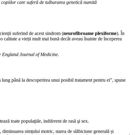
 copiilor care suferă de tulburarea genetică numită
cienții suferind de acest sindrom (
neurofibroame plexiforme
). În
 o calitate a vieții mult mai bună decât aveau înainte de începerea
 England Journal of Medicine
.
m lung până la descoperirea unui posibil tratament pentru ei”, spune
ă toate populaţiile, indiferent de rasă şi sex.
, diminuarea simțului motric, starea de slăbiciune generală și