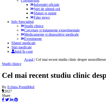
Coronavirus
Informări oficiale
Știri de ultimă oră
Sfaturi și opinii
Fake news
Info Specialişti
Studii clinice
Cercetare și tratamente experimentale
Medicamente și dispozitive medicale
Evenimente
Sfaturi medicale
Ştiri medicale
Intră în cont
Acasă
|
Cel mai recent studiu clinic despre neurofibro
Studii clinice
Cel mai recent studiu clinic de
By
Echipa PortalMed
2027
Share