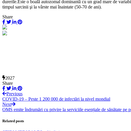
durerile.Este o boală autozomal dominantă cu un grad mare de variabili
timpul sarcinii şi la vârste mai înaintate (50-70 de ani).
Share
2027
Share
Previous
COVID-19 – Peste 1 200 000 de infectări la nivel mondial
Next
OMS emite îndrumări cu privire la serviciile esențiale de sănătate pe
Related posts