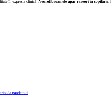
tate în expresia clinică.
Neurofibroamele apar rareori în copilărie
,
 perioada pandemiei