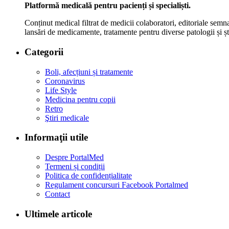
Platformă medicală pentru pacienți și specialiști.
Conținut medical filtrat de medicii colaboratori, editoriale semna
lansări de medicamente, tratamente pentru diverse patologii și șt
Categorii
Boli, afecțiuni și tratamente
Coronavirus
Life Style
Medicina pentru copii
Retro
Ştiri medicale
Informaţii utile
Despre PortalMed
Termeni și condiții
Politica de confidențialitate
Regulament concursuri Facebook Portalmed
Contact
Ultimele articole