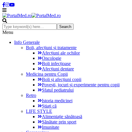
Menu
Info Generale
Boli, afecțiuni și tratamente
Afecțiuni ale ochilor
Oncologie
Boli infecțioase
Afecțiuni dentare
Medicina pentru Copii
Boli și afecțiuni copii
Povești, jocuri și experimente pentru copii
Sfatul pediatrului
Retro
Istoria medicinei
Știați că
LIFE STYLE
Alimentație sănătoasă
Sănătate prin sport
Imunitate