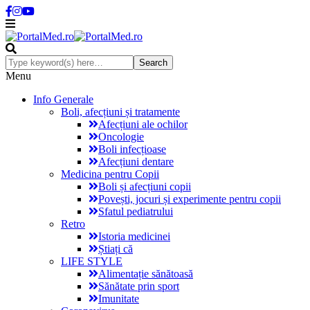
Menu
Info Generale
Boli, afecțiuni și tratamente
Afecțiuni ale ochilor
Oncologie
Boli infecțioase
Afecțiuni dentare
Medicina pentru Copii
Boli și afecțiuni copii
Povești, jocuri și experimente pentru copii
Sfatul pediatrului
Retro
Istoria medicinei
Știați că
LIFE STYLE
Alimentație sănătoasă
Sănătate prin sport
Imunitate