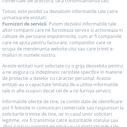
comerciale ale acestora, fara consimtamantul tau.
Totusi, este posibil sa dezvaluim informatiile tale catre
urmatoarele entitati:
Furnizori de servicii
. Putem dezvalui informatiile tale
altor companii care ne furnizeaza servicii si actioneaza in
calitate de persoane imputernicite, cum ar fi companiile
care ne ajuta pentru facturare, companiilor care se
ocupa de mentenanta website-ului sau care trimit e-
mailuri in numele nostru.
Aceste entitati sunt selectate cu o grija deosebita pentru
a ne asigura ca indeplinesc cerintele specifice in materie
de protectie a datelor cu caracter personal. Aceste
entitati au o capacitate limitata de a utiliza informatiile
tale in alte scopuri decat cel de a ne furniza servicii;
Informatiile oferite de tine, ce contin date de identificare
pot fi folosite in comunicari comerciale sau raspunsuri la
solicitarile trimise de tine, iar in cazul unor solicitari
legitime, vor fi transmise catre autoritatile statului sau
altor parti cu consimtamantul sau la instructiunile tale.