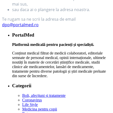
mai sus,
sau daca ai o plangere la adresa noastra.
Te rugam sa ne scrii la adresa de email
dpo@portalmed.ro
PortalMed
Platformă medicală pentru pacienți și specialiști.
Conținut medical filtrat de medicii colaboratori, editoriale
semnate de personal medical, opinii internaționale, ultimele
noutăți în materie de cercetări științifice medicale, studii
clinice ale medicamentelor, lansări de medicamente,
tratamente pentru diverse patologii și știri medicale preluate
din surse de încredere.
Categorii
Boli, afecțiuni și tratamente
Coronavirus
Life Style
Medicina pentru copii