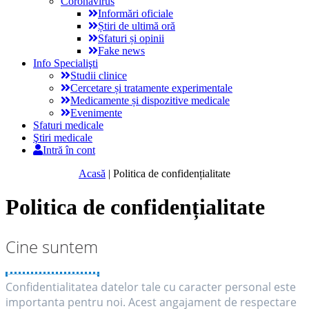
Coronavirus
Informări oficiale
Știri de ultimă oră
Sfaturi și opinii
Fake news
Info Specialişti
Studii clinice
Cercetare și tratamente experimentale
Medicamente și dispozitive medicale
Evenimente
Sfaturi medicale
Ştiri medicale
Intră în cont
Acasă
|
Politica de confidențialitate
Politica de confidențialitate
Cine suntem
Confidentialitatea datelor tale cu caracter personal este
importanta pentru noi. Acest angajament de respectare