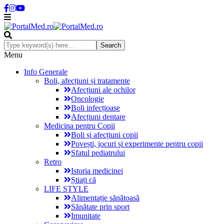
Menu
Info Generale
Boli, afecțiuni și tratamente
Afecțiuni ale ochilor
Oncologie
Boli infecțioase
Afecțiuni dentare
Medicina pentru Copii
Boli și afecțiuni copii
Povești, jocuri și experimente pentru copii
Sfatul pediatrului
Retro
Istoria medicinei
Știați că
LIFE STYLE
Alimentație sănătoasă
Sănătate prin sport
Imunitate