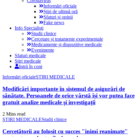
Coronavirus
Informări oficiale
Știri de ultimă oră
Sfaturi și opinii
Fake news
Info Specialişti
Studii clinice
Cercetare și tratamente experimentale
Medicamente și dispozitive medicale
Evenimente
Sfaturi medicale
Ştiri medicale
Intră în cont
Informări oficiale
ŞTIRI MEDICALE
Modificări importante în sistemul de asigurări de
sănătate. Persoanele de orice vârstă își vor putea face
gratuit analize medicale şi investigaţii
2 Mins read
ŞTIRI MEDICALE
Studii clinice
Cercetătorii au folosit cu succes "inimi reanimate"