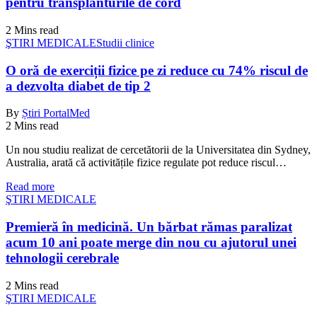
pentru transplanturile de cord
2 Mins read
ŞTIRI MEDICALE
Studii clinice
O oră de exerciții fizice pe zi reduce cu 74% riscul de
a dezvolta diabet de tip 2
By
Știri PortalMed
2 Mins read
Un nou studiu realizat de cercetătorii de la Universitatea din Sydney,
Australia, arată că activitățile fizice regulate pot reduce riscul…
Read more
ŞTIRI MEDICALE
Premieră în medicină. Un bărbat rămas paralizat
acum 10 ani poate merge din nou cu ajutorul unei
tehnologii cerebrale
2 Mins read
ŞTIRI MEDICALE