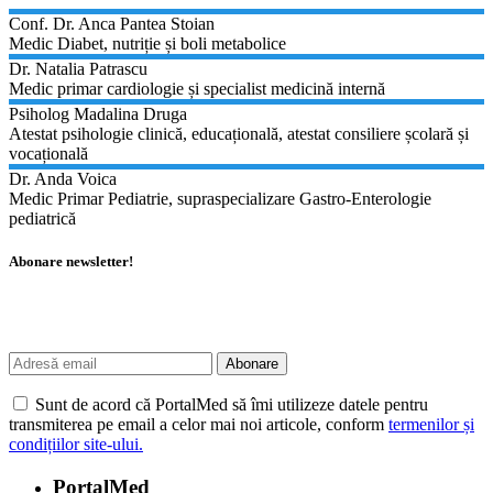
Conf. Dr. Anca Pantea Stoian
Medic Diabet, nutriție și boli metabolice
Dr. Natalia Patrascu
Medic primar cardiologie și specialist medicină internă
Psiholog Madalina Druga
Atestat psihologie clinică, educațională, atestat consiliere școlară și
vocațională
Dr. Anda Voica
Medic Primar Pediatrie, supraspecializare Gastro-Enterologie
pediatrică
Abonare newsletter!
Îți trimitem un rezumat doar cu titlurile articolelor, astfel încât poți să citești doar ceea
ce te interesează!
Sunt de acord că PortalMed să îmi utilizeze datele pentru
transmiterea pe email a celor mai noi articole, conform
termenilor și
condițiilor site-ului.
PortalMed