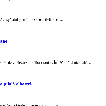
 Azi spălatul pe mâini este o activitate cu…
gane
tode de vindecare a bolilor cronice. În 1954, fără nicio altă…
a pilulă albastră
me. Are o istorie de peste 30 de ani, iar…