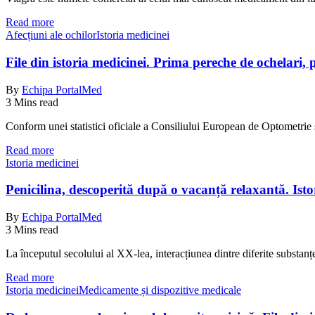
Read more
Afecțiuni ale ochilor
Istoria medicinei
File din istoria medicinei. Prima pereche de ochelari,
By
Echipa PortalMed
3 Mins read
Conform unei statistici oficiale a Consiliului European de Optometri
Read more
Istoria medicinei
Penicilina, descoperită după o vacanță relaxantă. Isto
By
Echipa PortalMed
3 Mins read
La începutul secolului al XX-lea, interacțiunea dintre diferite substan
Read more
Istoria medicinei
Medicamente și dispozitive medicale