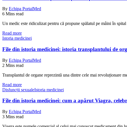
By
Echipa PortalMed
6 Mins read
Un medic este ridiculizat pentru că propune spălatul pe mâini în spital
Read more
Istoria medicinei
File din istoria medicinei: istoria transplantului de or
By
Echipa PortalMed
2 Mins read
Transplantul de organe reprezintă una dintre cele mai revoluționare me
Read more
Disfuncții sexuale
Istoria medicinei
File din istoria medicinei: cum a apărut Viagra, celebr
By
Echipa PortalMed
3 Mins read
Viagra este numele comercial al celui mai cunoscut medicament din lu