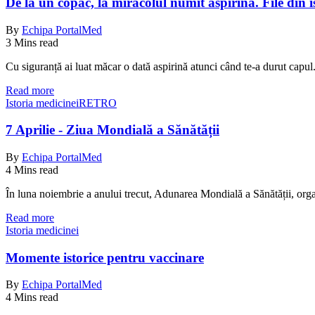
De la un copac, la miracolul numit aspirină. File din 
By
Echipa PortalMed
3 Mins read
Cu siguranță ai luat măcar o dată aspirină atunci când te-a durut capu
Read more
Istoria medicinei
RETRO
7 Aprilie - Ziua Mondială a Sănătății
By
Echipa PortalMed
4 Mins read
În luna noiembrie a anului trecut, Adunarea Mondială a Sănătății, org
Read more
Istoria medicinei
Momente istorice pentru vaccinare
By
Echipa PortalMed
4 Mins read