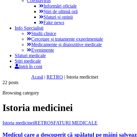
Coronavirus
Informări oficiale
Știri de ultimă oră
Sfaturi și opinii
Fake news
Info Specialişti
Studii clinice
Cercetare și tratamente experimentale
Medicamente și dispozitive medicale
Evenimente
Sfaturi medicale
Ştiri medicale
Intră în cont
Acasă
|
RETRO
|
Istoria medicinei
22 posts
Browsing category
Istoria medicinei
Istoria medicinei
RETRO
SFATURI MEDICALE
Medicul care a descoperit că spălatul pe mâini salvează