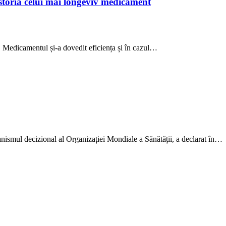
istoria celui mai longeviv medicament
l. Medicamentul și-a dovedit eficiența și în cazul…
anismul decizional al Organizației Mondiale a Sănătății, a declarat în…