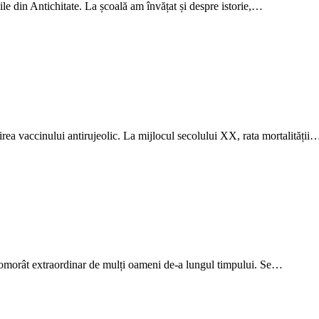
icile din Antichitate. La școală am învățat și despre istorie,…
irea vaccinului antirujeolic. La mijlocul secolului XX, rata mortalității
și omorât extraordinar de mulți oameni de-a lungul timpului. Se…