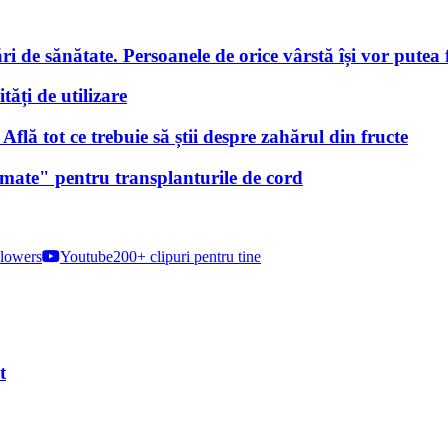
i de sănătate. Persoanele de orice vârstă își vor putea f
tăți de utilizare
lă tot ce trebuie să știi despre zahărul din fructe
nimate" pentru transplanturile de cord
lowers
Youtube
200+ clipuri pentru tine
t