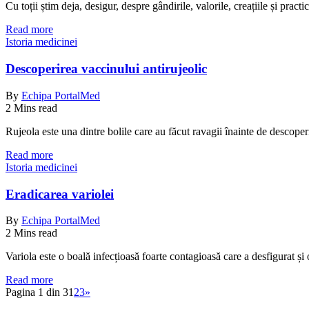
Cu toții știm deja, desigur, despre gândirile, valorile, creațiile și pract
Read more
Istoria medicinei
Descoperirea vaccinului antirujeolic
By
Echipa PortalMed
2 Mins read
Rujeola este una dintre bolile care au făcut ravagii înainte de descoper
Read more
Istoria medicinei
Eradicarea variolei
By
Echipa PortalMed
2 Mins read
Variola este o boală infecțioasă foarte contagioasă care a desfigurat 
Read more
Pagina 1 din 3
1
2
3
»