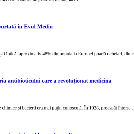
 purtată în Evul Mediu
e și Optică, aproximativ 48% din populația Europei poartă ochelari, din
ria antibioticului care a revoluționat medicina
țe chimice și bacterii era mai puțin cunoscută. În 1928, proaspăt întors…