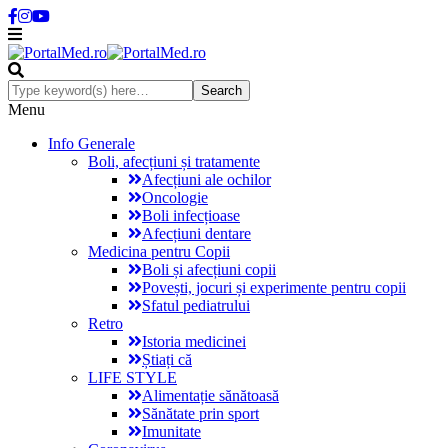
Menu
Info Generale
Boli, afecțiuni și tratamente
Afecțiuni ale ochilor
Oncologie
Boli infecțioase
Afecțiuni dentare
Medicina pentru Copii
Boli și afecțiuni copii
Povești, jocuri și experimente pentru copii
Sfatul pediatrului
Retro
Istoria medicinei
Știați că
LIFE STYLE
Alimentație sănătoasă
Sănătate prin sport
Imunitate