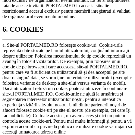
mod exclusiv de organizatorul evenimentului. La fel si raspunderea
fata de aceste invitatii. PORTALMED in aceasta situatie
restrictionand accesul exclusiv pentru membrii inregistrati si validati
de organizatorul evenimentului online.
6. COOKIES
a. Site-ul PORTALMED.RO foloseşte cookie-uri. Cookie-urile
reprezintă date stocate pe hardul utilizatorului, conţinând informaţii
despre utilizator. Folosirea mecanismului de tip cookie reprezintă un
avantaj în folosul vizitatorilor. De exemplu, prin folosirea unui
cookie de pe browserul care acceseaza site-ul PORTALMED.RO,
pentru care va fi suficient ca utilizatorul să-şi dea acceptul pe site
doar o singură data, se vor reţine preferinţele utilizatorului (exemplu:
folosirea variante de desktop a site-ului versus varianta de mobil).
Dacă utilizatorul refuză un cookie, poate să utilizeze în continuare
site-ul PORTALMED.RO. Cookie-urile ne ajută la urmărirea şi
segmentarea intereselor utilizatorilor noştri, pentru a intensifica
experienţa vizitării site-ului nostru. Unii dintre partenerii noştri de
afaceri folosesc cookie-uri pe site-ul nostru (de exemplu, cei care îşi
fac publicitate). Cu toate acestea, nu avem acces şi nici nu putem
controla aceste cookie-uri. Pentru mai multe informaţii şi pentru a vă
exprima acordul cu privire la politica de utilizare cookie vă rugăm să
accesaţi urmatoarea adresa online