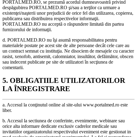
PORTALMED.RO, se prezumă acordul dumneavoastră privind
despăgubirea PORTALMED.RO şi/sau a terţilor ca urmare a
existenţei/naşterii unor prejudicii de orice fel din utilizarea, copierea,
publicarea sau distribuirea respectivelor informaţii.
PORTALMED.RO nu acceptă o răspundere limitată din partea
furnizorului de informaţii.
d. PORTALMED.RO nu îşi asumă responsabilitatea pentru
materialele postate pe acest site de alte persoane decât cele care au
un contract semnat cu instituţia. Ne disociem de mesajele cu caracter
rasist, xenofob, antisemit, calomniator, insultător, defăimător, obscen
sau indecent publicate pe site de utilizatori în secţiunea de
comentarii.
5. OBLIGATIILE UTILIZATORILOR
LA ÎNREGISTRARE
a. Accesul la conţinutul online al site-ului www.portalmed.ro este
liber.
b. Accesul la sectiunea de conferinte, evenimente, webinare sau
orice alta informare dedicate exclusiv cadrelor medicale sau
invitatiilor organizatorului respectivului eveniment este gestionat in