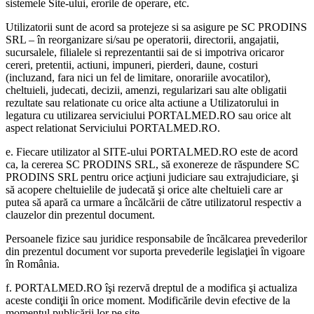
sistemele Site-ului, erorile de operare, etc.
Utilizatorii sunt de acord sa protejeze si sa asigure pe SC PRODINS
SRL – în reorganizare si/sau pe operatorii, directorii, angajatii,
sucursalele, filialele si reprezentantii sai de si impotriva oricaror
cereri, pretentii, actiuni, impuneri, pierderi, daune, costuri
(incluzand, fara nici un fel de limitare, onorariile avocatilor),
cheltuieli, judecati, decizii, amenzi, regularizari sau alte obligatii
rezultate sau relationate cu orice alta actiune a Utilizatorului in
legatura cu utilizarea serviciului PORTALMED.RO sau orice alt
aspect relationat Serviciului PORTALMED.RO.
e. Fiecare utilizator al SITE-ului PORTALMED.RO este de acord
ca, la cererea SC PRODINS SRL, să exonereze de răspundere SC
PRODINS SRL pentru orice acţiuni judiciare sau extrajudiciare, şi
să acopere cheltuielile de judecată şi orice alte cheltuieli care ar
putea să apară ca urmare a încălcării de către utilizatorul respectiv a
clauzelor din prezentul document.
Persoanele fizice sau juridice responsabile de încălcarea prevederilor
din prezentul document vor suporta prevederile legislaţiei în vigoare
în România.
f. PORTALMED.RO îşi rezervă dreptul de a modifica şi actualiza
aceste condiţii în orice moment. Modificările devin efective de la
momentul publicării lor pe site.