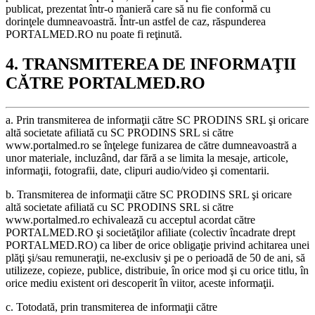
publicat, prezentat într-o manieră care să nu fie conformă cu
dorinţele dumneavoastră. Într-un astfel de caz, răspunderea
PORTALMED.RO nu poate fi reţinută.
4. TRANSMITEREA DE INFORMAŢII
CĂTRE PORTALMED.RO
a. Prin transmiterea de informaţii către SC PRODINS SRL şi oricare
altă societate afiliată cu SC PRODINS SRL si către
www.portalmed.ro se înţelege funizarea de către dumneavoastră a
unor materiale, incluzând, dar fără a se limita la mesaje, articole,
informaţii, fotografii, date, clipuri audio/video şi comentarii.
b. Transmiterea de informaţii către SC PRODINS SRL şi oricare
altă societate afiliată cu SC PRODINS SRL si către
www.portalmed.ro echivalează cu acceptul acordat către
PORTALMED.RO şi societăţilor afiliate (colectiv încadrate drept
PORTALMED.RO) ca liber de orice obligaţie privind achitarea unei
plăţi şi/sau remuneraţii, ne-exclusiv şi pe o perioadă de 50 de ani, să
utilizeze, copieze, publice, distribuie, în orice mod şi cu orice titlu, în
orice mediu existent ori descoperit în viitor, aceste informaţii.
c. Totodată, prin transmiterea de informaţii către