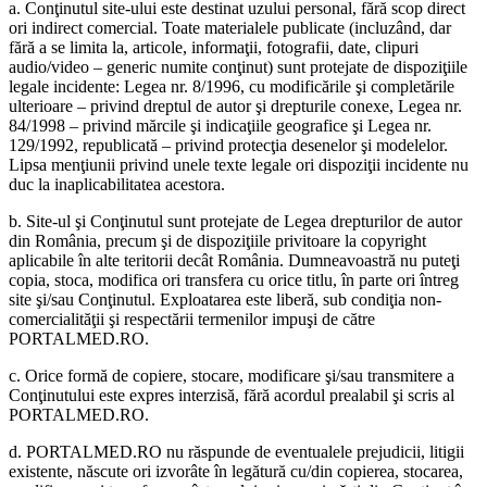
a. Conţinutul site-ului este destinat uzului personal, fără scop direct
ori indirect comercial. Toate materialele publicate (incluzând, dar
fără a se limita la, articole, informaţii, fotografii, date, clipuri
audio/video – generic numite conţinut) sunt protejate de dispoziţiile
legale incidente: Legea nr. 8/1996, cu modificările şi completările
ulterioare – privind dreptul de autor şi drepturile conexe, Legea nr.
84/1998 – privind mărcile şi indicaţiile geografice şi Legea nr.
129/1992, republicată – privind protecţia desenelor şi modelelor.
Lipsa menţiunii privind unele texte legale ori dispoziţii incidente nu
duc la inaplicabilitatea acestora.
b. Site-ul şi Conţinutul sunt protejate de Legea drepturilor de autor
din România, precum şi de dispoziţiile privitoare la copyright
aplicabile în alte teritorii decât România. Dumneavoastră nu puteţi
copia, stoca, modifica ori transfera cu orice titlu, în parte ori întreg
site şi/sau Conţinutul. Exploatarea este liberă, sub condiţia non-
comercialităţii şi respectării termenilor impuşi de către
PORTALMED.RO.
c. Orice formă de copiere, stocare, modificare şi/sau transmitere a
Conţinutului este expres interzisă, fără acordul prealabil şi scris al
PORTALMED.RO.
d. PORTALMED.RO nu răspunde de eventualele prejudicii, litigii
existente, născute ori izvorâte în legătură cu/din copierea, stocarea,