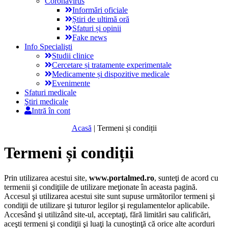
Coronavirus
Informări oficiale
Știri de ultimă oră
Sfaturi și opinii
Fake news
Info Specialişti
Studii clinice
Cercetare și tratamente experimentale
Medicamente și dispozitive medicale
Evenimente
Sfaturi medicale
Ştiri medicale
Intră în cont
Acasă
|
Termeni și condiții
Termeni și condiții
Prin utilizarea acestui site,
www.portalmed.ro
, sunteţi de acord cu
termenii şi condiţiile de utilizare meţionate în aceasta pagină.
Accesul şi utilizarea acestui site sunt supuse următorilor termeni şi
condiţii de utilizare şi tuturor legilor şi regulamentelor aplicabile.
Accesând şi utilizând site-ul, acceptaţi, fără limitări sau calificări,
aceşti termeni şi condiţii şi luaţi la cunoştinţă că orice alte acorduri