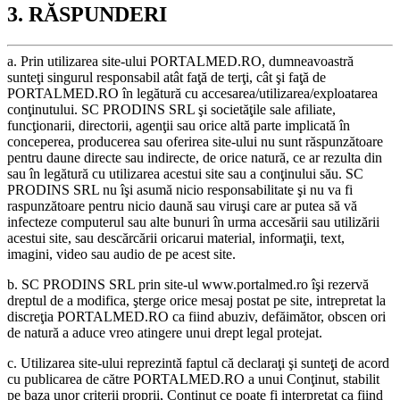
3. RĂSPUNDERI
a. Prin utilizarea site-ului PORTALMED.RO, dumneavoastră
sunteţi singurul responsabil atât faţă de terţi, cât şi faţă de
PORTALMED.RO în legătură cu accesarea/utilizarea/exploatarea
conţinutului. SC PRODINS SRL şi societăţile sale afiliate,
funcţionarii, directorii, agenţii sau orice altă parte implicată în
conceperea, producerea sau oferirea site-ului nu sunt răspunzătoare
pentru daune directe sau indirecte, de orice natură, ce ar rezulta din
sau în legătură cu utilizarea acestui site sau a conţinului său. SC
PRODINS SRL nu îşi asumă nicio responsabilitate şi nu va fi
raspunzătoare pentru nicio daună sau viruşi care ar putea să vă
infecteze computerul sau alte bunuri în urma accesării sau utilizării
acestui site, sau descărcării oricarui material, informaţii, text,
imagini, video sau audio de pe acest site.
b. SC PRODINS SRL prin site-ul www.portalmed.ro îşi rezervă
dreptul de a modifica, şterge orice mesaj postat pe site, intrepretat la
discreţia PORTALMED.RO ca fiind abuziv, defăimător, obscen ori
de natură a aduce vreo atingere unui drept legal protejat.
c. Utilizarea site-ului reprezintă faptul că declaraţi şi sunteţi de acord
cu publicarea de către PORTALMED.RO a unui Conţinut, stabilit
pe baza unor criterii proprii, Conţinut ce poate fi interpretat ca fiind