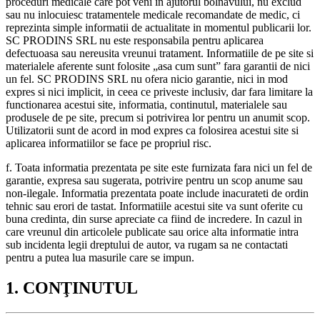
proceduri medicale care pot veni in ajutorul bolnavului, nu exclud
sau nu inlocuiesc tratamentele medicale recomandate de medic, ci
reprezinta simple informatii de actualitate in momentul publicarii lor.
SC PRODINS SRL nu este responsabila pentru aplicarea
defectuoasa sau nereusita vreunui tratament. Informatiile de pe site si
materialele aferente sunt folosite „asa cum sunt” fara garantii de nici
un fel. SC PRODINS SRL nu ofera nicio garantie, nici in mod
expres si nici implicit, in ceea ce priveste inclusiv, dar fara limitare la
functionarea acestui site, informatia, continutul, materialele sau
produsele de pe site, precum si potrivirea lor pentru un anumit scop.
Utilizatorii sunt de acord in mod expres ca folosirea acestui site si
aplicarea informatiilor se face pe propriul risc.
f. Toata informatia prezentata pe site este furnizata fara nici un fel de
garantie, expresa sau sugerata, potrivire pentru un scop anume sau
non-ilegale. Informatia prezentata poate include inacurateti de ordin
tehnic sau erori de tastat. Informatiile acestui site va sunt oferite cu
buna credinta, din surse apreciate ca fiind de incredere. In cazul in
care vreunul din articolele publicate sau orice alta informatie intra
sub incidenta legii dreptului de autor, va rugam sa ne contactati
pentru a putea lua masurile care se impun.
1. CONŢINUTUL