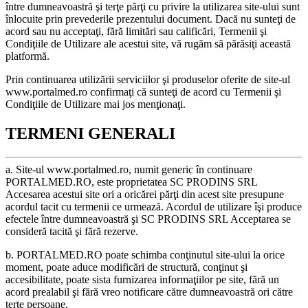
între dumneavoastră şi terţe părţi cu privire la utilizarea site-ului sunt
înlocuite prin prevederile prezentului document. Dacă nu sunteţi de
acord sau nu acceptaţi, fără limitări sau calificări, Termenii şi
Condiţiile de Utilizare ale acestui site, vă rugăm să părăsiţi această
platformă.
Prin continuarea utilizării serviciilor şi produselor oferite de site-ul
www.portalmed.ro confirmaţi că sunteţi de acord cu Termenii şi
Condiţiile de Utilizare mai jos menţionaţi.
TERMENI GENERALI
a. Site-ul www.portalmed.ro, numit generic în continuare
PORTALMED.RO, este proprietatea SC PRODINS SRL
Accesarea acestui site ori a oricărei părţi din acest site presupune
acordul tacit cu termenii ce urmează. Acordul de utilizare îşi produce
efectele între dumneavoastră şi SC PRODINS SRL Acceptarea se
consideră tacită şi fără rezerve.
b. PORTALMED.RO poate schimba conţinutul site-ului la orice
moment, poate aduce modificări de structură, conţinut şi
accesibilitate, poate sista furnizarea informaţiilor pe site, fără un
acord prealabil şi fără vreo notificare către dumneavoastră ori către
terţe persoane.