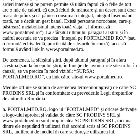
arderi intense şi ne putem permite să uităm faptul că o felie de tort
are o mie de calorii, că două feluri de mâncare şi un desert sunt doar
masa de prânz şi că pâinea consumată integral, integral însemnând
toată, nu e decât un gest banal. Există persoane norocoase, care-şi
păstrează metabolismul intens toată viaţa.“, informează
www.portalmed.ro”). La sfârşitul ultimului paragraf al ştirii şi în
cadrul acestuia se va preciza “Integral pe PORTALMED.RO.” (sau
o formulă echivalentă, practicată de site-urile în cauză), această
formulă având link în www.portalmed.ro.
De asemenea, la sfârşitul ştirii, după ultimul paragraf şi în afara
acestuia (sau la începutul ştirii, în funcţie de layout-urile site-urilor în
cauză), se va preciza în mod vizibil: “SURSA:
PORTALMED.RO”, cu link către site-ul www.portalmed.ro.
Mediile offline se supun de asemenea termenilor agreaţi de către SC
PRODINS SRL şi în conformitate cu prevederile Legii drepturilor
de autor din România.
h. PORTALMED.RO, logo-ul “PORTALMED” şi oricare derivaţie
a logo-ului aprobat şi validat de către SC PRODINS SRL şi
www.portalmed.ro sunt proprietatea SC PRODINS SRL, niciuna
dintre ele neputând fi utilizată fără acordul scris al SC PRODINS
SRL, indiferent de mediul în care se doreşte utilizarea lui.