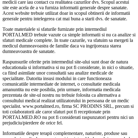
medicii care iau contact cu realitatea cazurilor dvs. Scopul acestui
site este acela de a va furniza informatii generale despre sanatate.
Acest website trebuie utilizat doar in scopul obtinerii de informatii
generale pentru intelegerea cat mai buna a starii dvs. de sanatate.
Toate materialele si sfaturile furnizate prin intermediul
PORTALMED trebuie vazute ca simple informatii si nu ca analize si
sfaturi medicale complete. In toate cazurile, va sfatuim sa mergeti la
medicul dumneavoastra de familie daca va ingrijoreaza starea
dumneavoastra de sanatate.
Raspunsurile oferite prin intermediul site-ului sunt doar de natura
educationala si informativa si nu pot fi considerate, in nici o situatie,
ca fiind asimilate unor consultatii sau analize medicale de
specialitate. Datorita insusi modului in care functioneaza
comunicatiile intermediate de internet, o consultatie medicala
amanuntita nu este posibila, prin urmare, informatia medicala
prezentata de site-ul nostru nu trebuie folosita ca alternativa a
consultului medical realizat utilizatorului in persoana de un medic
specialist. www.portalmed.ro, firma SC PRODINS SRL, precum si
toti colaboratorii ale caror sfaturi pot fi receptionate prin
PORTALMED.RO nu pot fi considerati raspunzatori pentru nici un
prejudiciu/pierdere de orice fel.
Informatiile despre terapii complementare, naturiste, produse sau