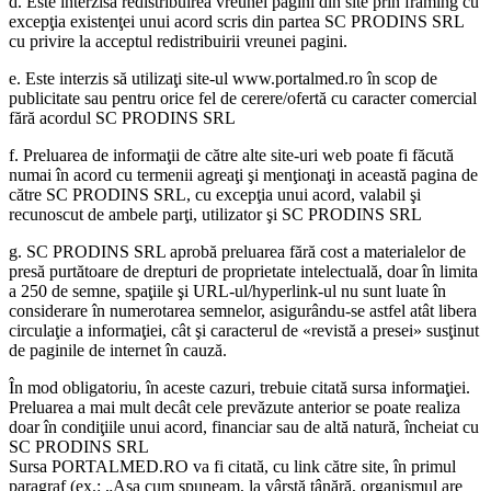
d. Este interzisă redistribuirea vreunei pagini din site prin framing cu
excepţia existenţei unui acord scris din partea SC PRODINS SRL
cu privire la acceptul redistribuirii vreunei pagini.
e. Este interzis să utilizaţi site-ul www.portalmed.ro în scop de
publicitate sau pentru orice fel de cerere/ofertă cu caracter comercial
fără acordul SC PRODINS SRL
f. Preluarea de informaţii de către alte site-uri web poate fi făcută
numai în acord cu termenii agreaţi şi menţionaţi in această pagina de
către SC PRODINS SRL, cu excepţia unui acord, valabil şi
recunoscut de ambele parţi, utilizator şi SC PRODINS SRL
g. SC PRODINS SRL aprobă preluarea fără cost a materialelor de
presă purtătoare de drepturi de proprietate intelectuală, doar în limita
a 250 de semne, spaţiile şi URL-ul/hyperlink-ul nu sunt luate în
considerare în numerotarea semnelor, asigurându-se astfel atât libera
circulaţie a informaţiei, cât şi caracterul de «revistă a presei» susţinut
de paginile de internet în cauză.
În mod obligatoriu, în aceste cazuri, trebuie citată sursa informaţiei.
Preluarea a mai mult decât cele prevăzute anterior se poate realiza
doar în condiţiile unui acord, financiar sau de altă natură, încheiat cu
SC PRODINS SRL
Sursa PORTALMED.RO va fi citată, cu link către site, în primul
paragraf (ex.: „Aşa cum spuneam, la vârstă tânără, organismul are