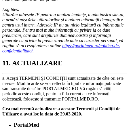
Log files:
Utilizăm adresele IP pentru a analiza tendinţe, a administra site-ul,
a urmări mişcările utilizatorilor şi a aduna informaţii demografice
pentru uzul intern. Adresele IP nu au nicio legătură cu informaţiile
personale. Pentru mai multe informaţii cu privire la ce date
prelucrăm, care sunt drepturile dumneavoastră şi informaţii
generale cu privire la prelucrarea de date cu caracter personal, vă
rugăm să accesaţi adresa online
https://portalmed.ro/politica-de-
confidentialitate/
.
11. ACTUALIZARE
a. Aceşti TERMENI ŞI CONDIŢII sunt actualizate de câte ori este
nevoie. Modificările se vor reflecta în tipul de informaţii publicate
sau transmite de către PORTALMED.RO Vă rugăm să citiţi
periodic aceste condiţii, pentru a fi la curent cu ce informaţii
colectează, foloseşte şi transmite PORTALMED.RO.
Cea mai recentă actualizare a acestor Termenii şi Condiţii de
Utilizare a avut loc la data de 29.03.2020.
PortalMed