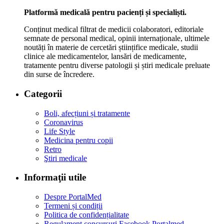
Platformă medicală pentru pacienți și specialiști.
Conținut medical filtrat de medicii colaboratori, editoriale
semnate de personal medical, opinii internaționale, ultimele
noutăți în materie de cercetări științifice medicale, studii
clinice ale medicamentelor, lansări de medicamente,
tratamente pentru diverse patologii și știri medicale preluate
din surse de încredere.
Categorii
Boli, afecțiuni și tratamente
Coronavirus
Life Style
Medicina pentru copii
Retro
Ştiri medicale
Informaţii utile
Despre PortalMed
Termeni și condiții
Politica de confidențialitate
Regulament concursuri Facebook Portalmed