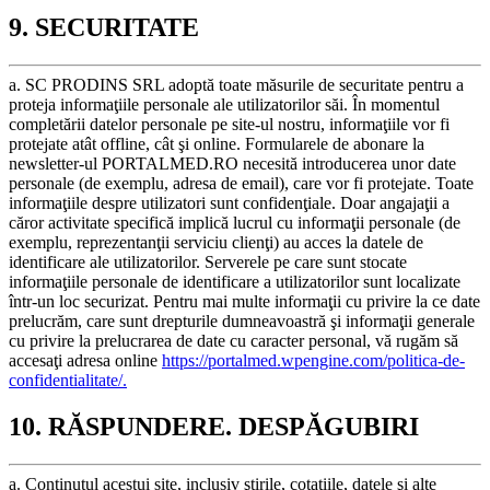
9. SECURITATE
a. SC PRODINS SRL adoptă toate măsurile de securitate pentru a
proteja informaţiile personale ale utilizatorilor săi. În momentul
completării datelor personale pe site-ul nostru, informaţiile vor fi
protejate atât offline, cât şi online. Formularele de abonare la
newsletter-ul PORTALMED.RO necesită introducerea unor date
personale (de exemplu, adresa de email), care vor fi protejate. Toate
informaţiile despre utilizatori sunt confidenţiale. Doar angajaţii a
căror activitate specifică implică lucrul cu informaţii personale (de
exemplu, reprezentanţii serviciu clienţi) au acces la datele de
identificare ale utilizatorilor. Serverele pe care sunt stocate
informaţiile personale de identificare a utilizatorilor sunt localizate
într-un loc securizat. Pentru mai multe informaţii cu privire la ce date
prelucrăm, care sunt drepturile dumneavoastră şi informaţii generale
cu privire la prelucrarea de date cu caracter personal, vă rugăm să
accesaţi adresa online
https://portalmed.wpengine.com/politica-de-
confidentialitate/.
10. RĂSPUNDERE. DESPĂGUBIRI
a. Conţinutul acestui site, inclusiv ştirile, cotaţiile, datele şi alte