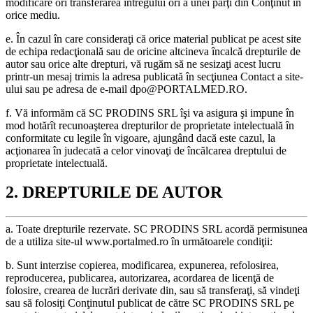
modificare ori transferarea întregului ori a unei părţi din Conţinut în
orice mediu.
e. În cazul în care consideraţi că orice material publicat pe acest site
de echipa redacţională sau de oricine altcineva încalcă drepturile de
autor sau orice alte drepturi, vă rugăm să ne sesizaţi acest lucru
printr-un mesaj trimis la adresa publicată în secţiunea Contact a site-
ului sau pe adresa de e-mail dpo@PORTALMED.RO.
f. Vă informăm că SC PRODINS SRL îşi va asigura şi impune în
mod hotărît recunoaşterea drepturilor de proprietate intelectuală în
conformitate cu legile în vigoare, ajungând dacă este cazul, la
acţionarea în judecată a celor vinovaţi de încălcarea dreptului de
proprietate intelectuală.
2. DREPTURILE DE AUTOR
a. Toate drepturile rezervate. SC PRODINS SRL acordă permisunea
de a utiliza site-ul www.portalmed.ro în următoarele condiţii:
b. Sunt interzise copierea, modificarea, expunerea, refolosirea,
reproducerea, publicarea, autorizarea, acordarea de licenţă de
folosire, crearea de lucrări derivate din, sau să transferaţi, să vindeţi
sau să folosiţi Conţinutul publicat de către SC PRODINS SRL pe