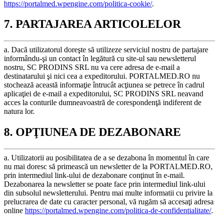
https://portalmed.wpengine.com/politica-cookie/
.
7. PARTAJAREA ARTICOLELOR
a. Dacă utilizatorul doreşte să utilizeze serviciul nostru de partajare
informându-şi un contact în legătură cu site-ul sau newsletterul
nostru, SC PRODINS SRL nu va cere adresa de e-mail a
destinatarului şi nici cea a expeditorului. PORTALMED.RO nu
stochează această informaţie întrucât acţiunea se petrece în cadrul
aplicaţiei de e-mail a expeditorului, SC PRODINS SRL neavand
acces la conturile dumneavoastră de corespondenţă indiferent de
natura lor.
8. OPŢIUNEA DE DEZABONARE
a. Utilizatorii au posibilitatea de a se dezabona în momentul în care
nu mai doresc să primească un newsletter de la PORTALMED.RO,
prin intermediul link-ului de dezabonare conţinut în e-mail.
Dezabonarea la newsletter se poate face prin intermediul link-ului
din subsolul newsletterului. Pentru mai multe informatii cu privire la
prelucrarea de date cu caracter personal, vă rugăm să accesaţi adresa
online
https://portalmed.wpengine.com/politica-de-confidentialitate/
.