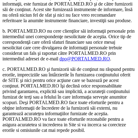
informaţii, este furnizat de PORTALMED.RO şi de către furnizorii
săi de conţinut. Acest site furnizează instrumente de informare, însă
nu oferă niciun fel de sfat şi nici nu face vreo recomandare
referitoare la anumite instrumente financiare, investiţii sau produse.
b. PORTALMED.RO nu cere clienţilor săi informaţii personale prin
intermediul unei corespondenţe nesolicitate de aceştia. Orice tip de
corespondenţă care oferă sfaturi financiare sau orice mesaj
nesolicitat care cere divulgarea de informaţii personale trebuie
considerat un fals şi raportat către PORTALMED.RO prin
intermediul adresei de e-mail
dpo@PORTALMED.RO
.
c. PORTALMED.RO şi furnizorii săi de conţinut nu răspund pentru
erorile, impreciziile sau întârzierile în furnizarea conţinutului oferit
de SITE şi nici pentru orice acţiune care se bazează pe acest
conţinut. PORTALMED.RO îşi declină orice responsabilitate
privind garantarea, explicită sau implicită, a acurateţii conţinutului
furnizat de terţi sau a felului în care informaţia serveşte anumitor
scopuri. Deşi PORTALMED.RO face toate eforturile pentru a
obţine informaţii de încredere de la furnizorii săi externi, nu
garantează acurateţea informaţiilor furnizate de aceştia.
PORTALMED.RO va face toate eforturile rezonabile pentru a
asigura acuratetea si increderea in Site si va incerca sa corecteze
erorile si omisiunile cat mai repede posibil.