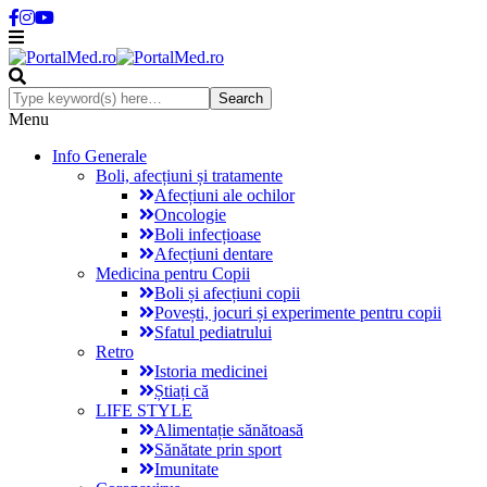
Menu
Info Generale
Boli, afecțiuni și tratamente
Afecțiuni ale ochilor
Oncologie
Boli infecțioase
Afecțiuni dentare
Medicina pentru Copii
Boli și afecțiuni copii
Povești, jocuri și experimente pentru copii
Sfatul pediatrului
Retro
Istoria medicinei
Știați că
LIFE STYLE
Alimentație sănătoasă
Sănătate prin sport
Imunitate