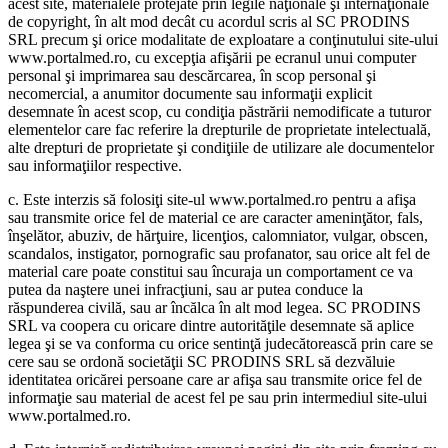
acest site, materialele protejate prin legile naţionale şi internaţionale
de copyright, în alt mod decât cu acordul scris al SC PRODINS
SRL precum şi orice modalitate de exploatare a conţinutului site-ului
www.portalmed.ro, cu excepţia afişării pe ecranul unui computer
personal şi imprimarea sau descărcarea, în scop personal şi
necomercial, a anumitor documente sau informaţii explicit
desemnate în acest scop, cu condiţia păstrării nemodificate a tuturor
elementelor care fac referire la drepturile de proprietate intelectuală,
alte drepturi de proprietate şi condiţiile de utilizare ale documentelor
sau informaţiilor respective.
c. Este interzis să folosiţi site-ul www.portalmed.ro pentru a afişa
sau transmite orice fel de material ce are caracter ameninţător, fals,
înşelător, abuziv, de hărţuire, licenţios, calomniator, vulgar, obscen,
scandalos, instigator, pornografic sau profanator, sau orice alt fel de
material care poate constitui sau încuraja un comportament ce va
putea da naştere unei infracţiuni, sau ar putea conduce la
răspunderea civilă, sau ar încălca în alt mod legea. SC PRODINS
SRL va coopera cu oricare dintre autorităţile desemnate să aplice
legea şi se va conforma cu orice sentinţă judecătorească prin care se
cere sau se ordonă societăţii SC PRODINS SRL să dezvăluie
identitatea oricărei persoane care ar afişa sau transmite orice fel de
informaţie sau material de acest fel pe sau prin intermediul site-ului
www.portalmed.ro.