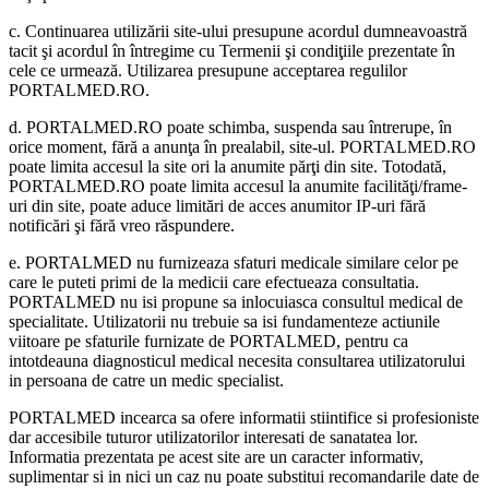
c. Continuarea utilizării site-ului presupune acordul dumneavoastră
tacit şi acordul în întregime cu Termenii şi condiţiile prezentate în
cele ce urmează. Utilizarea presupune acceptarea regulilor
PORTALMED.RO.
d. PORTALMED.RO poate schimba, suspenda sau întrerupe, în
orice moment, fără a anunţa în prealabil, site-ul. PORTALMED.RO
poate limita accesul la site ori la anumite părţi din site. Totodată,
PORTALMED.RO poate limita accesul la anumite facilităţi/frame-
uri din site, poate aduce limitări de acces anumitor IP-uri fără
notificări şi fără vreo răspundere.
e. PORTALMED nu furnizeaza sfaturi medicale similare celor pe
care le puteti primi de la medicii care efectueaza consultatia.
PORTALMED nu isi propune sa inlocuiasca consultul medical de
specialitate. Utilizatorii nu trebuie sa isi fundamenteze actiunile
viitoare pe sfaturile furnizate de PORTALMED, pentru ca
intotdeauna diagnosticul medical necesita consultarea utilizatorului
in persoana de catre un medic specialist.
PORTALMED incearca sa ofere informatii stiintifice si profesioniste
dar accesibile tuturor utilizatorilor interesati de sanatatea lor.
Informatia prezentata pe acest site are un caracter informativ,
suplimentar si in nici un caz nu poate substitui recomandarile date de